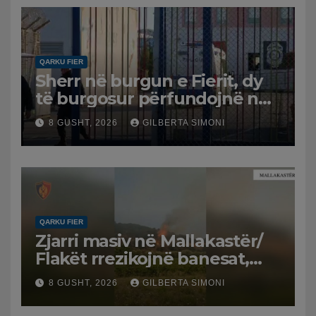
QARKU FIER
Sherr në burgun e Fierit, dy
të burgosur përfundojnë në
spital
8 GUSHT, 2026
GILBERTA SIMONI
QARKU FIER
Zjarri masiv në Mallakastër/
Flakët rrezikojnë banesat,
Policia evakuon disa familje
8 GUSHT, 2026
GILBERTA SIMONI
në Koilac