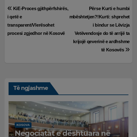
Lëvizje
KiE-Proces gjithpërfshirës,
Përse Kurti e humbi
i qetë e
mbështetjen?!Kurti: shprehet
te
transparent/Vlerësohet
i bindur se Lëvizja
postimet
procesi zgjedhor në Kosovë
Vetëvendosje do të arrijë ta
krijojë qeverinë e ardhshme
të Kosovës
Të ngjashme
KOSOVA
Negociatat e dështuara në