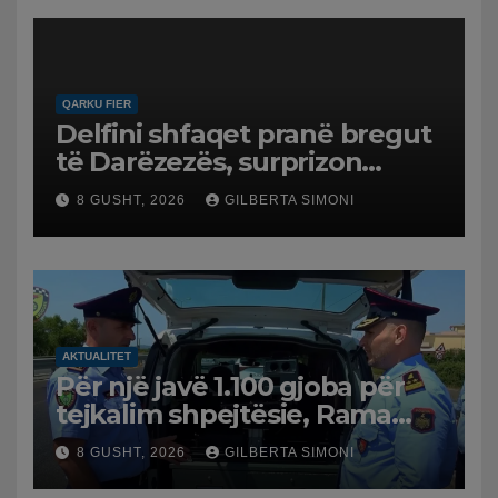
QARKU FIER
Delfini shfaqet pranë bregut
të Darëzezës, surprizon
pushuesit dhe banorët
8 GUSHT, 2026
GILBERTA SIMONI
AKTUALITET
Për një javë 1.100 gjoba për
tejkalim shpejtësie, Rama
publikon videon: Kamerat e
8 GUSHT, 2026
GILBERTA SIMONI
trafikut së shpejti në
funksion