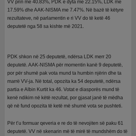
VV prin me 40.83%, PDK e dyta me 22.15%, LDK me
17.59% dhe AAK-NISMA me 7.47%. Në bazë të këtyre
rezultateve, në parlamentin e ri VV do të ketë 46
deputetë nga 58 sa kishte më 2021.
PDK shkon në 25 deputetë, ndërsa LDK merr 20
deputetë. AAK-NISMA për momentin kanë 9 deputetë,
por për shumë pak vota mund ta humbin njërin dhe ta
marrë VV-ja. Në total, opozita ka 54 deputetë, ndërsa
partia e Albin Kurtit ka 46. Votat e diasporës mund të
kenë ndikim në këtë rezultat, por gjasat janë të mëdha
që në fund opozita të ketë më shumë vota se pushteti.
Për t’u formuar qeveria e re do të nevojiten së paku 61
deputetë. VV në skenarin më të mirë të mundshëm do të