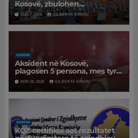
Kosovë, zbulohen
prapaskenat. LDK kërkon
GUS 7, 2026
GILBERTA SIMONI
Presidentin për Vjosa
Osmanin, Kurti i ofron vetëm
ministri
KOSOVA
Aksident në Kosovë,
plagosen 5 persona, mes tyre
dhe dy efektivë policie
KOR 28, 2026
GILBERTA SIMONI
KOSOVA
KQZ certifikoi sot rezultatet