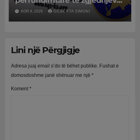
përfundimtare të zgjedhjeve
të 7 qershorit/ Hapet rruga
KOR 8, 2026
GILBERTA SIMONI
për formimin e institucioneve
Lini një Përgjigje
Adresa juaj email s’do të bëhet publike.
Fushat e
domosdoshme janë shënuar me një
*
Koment
*