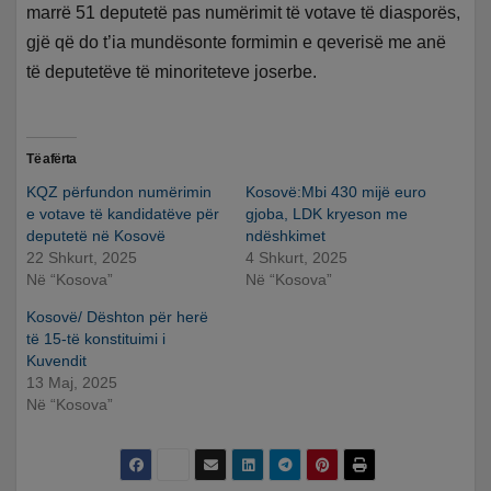
marrë 51 deputetë pas numërimit të votave të diasporës,
gjë që do t’ia mundësonte formimin e qeverisë me anë
të deputetëve të minoriteteve joserbe.
Të afërta
KQZ përfundon numërimin
Kosovë:Mbi 430 mijë euro
e votave të kandidatëve për
gjoba, LDK kryeson me
deputetë në Kosovë
ndëshkimet
22 Shkurt, 2025
4 Shkurt, 2025
Në “Kosova”
Në “Kosova”
Kosovë/ Dështon për herë
të 15-të konstituimi i
Kuvendit
13 Maj, 2025
Në “Kosova”