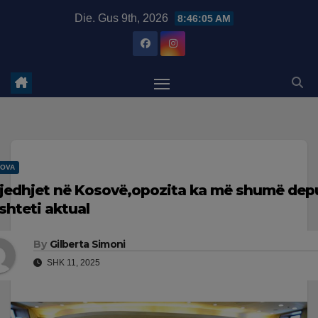
Skip
modal-check
Die. Gus 9th, 2026
8:46:06 AM
to
content
OVA
jedhjet në Kosovë,opozita ka më shumë dep
shteti aktual
By
Gilberta Simoni
SHK 11, 2025