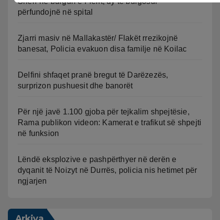
Sherr në burgun e Fierit, dy të burgosur
përfundojnë në spital
Zjarri masiv në Mallakastër/ Flakët rrezikojnë
banesat, Policia evakuon disa familje në Koilac
Delfini shfaqet pranë bregut të Darëzezës,
surprizon pushuesit dhe banorët
Për një javë 1.100 gjoba për tejkalim shpejtësie,
Rama publikon videon: Kamerat e trafikut së shpejti
në funksion
Lëndë eksplozive e pashpërthyer në derën e
dyqanit të Noizyt në Durrës, policia nis hetimet për
ngjarjen
Arkiva