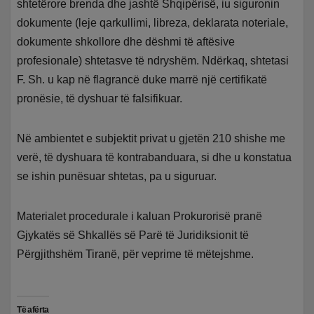
shtetërore brenda dhe jashtë Shqipërisë, iu siguronin
dokumente (leje qarkullimi, libreza, deklarata noteriale,
dokumente shkollore dhe dëshmi të aftësive
profesionale) shtetasve të ndryshëm. Ndërkaq, shtetasi
F. Sh. u kap në flagrancë duke marrë një certifikatë
pronësie, të dyshuar të falsifikuar.
Në ambientet e subjektit privat u gjetën 210 shishe me
verë, të dyshuara të kontrabanduara, si dhe u konstatua
se ishin punësuar shtetas, pa u siguruar.
Materialet procedurale i kaluan Prokurorisë pranë
Gjykatës së Shkallës së Parë të Juridiksionit të
Përgjithshëm Tiranë, për veprime të mëtejshme.
Të afërta