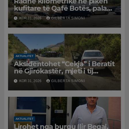
Radhë kilometrike në pikën
kufitare të Qafë Botës, pala
greke raporton defekt në
KOR 31, 2026
GILBERTA SIMONI
sistem, qytetarët mbeten të
bllokuar
AKTUALITET
Aksidentohet “Cekja” i Beratit
në Gjirokastër, mjeti i tij
përplaset me atë të klerikut
KOR 31, 2026
GILBERTA SIMONI
bektashian
AKTUALITET
Lirohet nga burgu Ilir Beqaj,