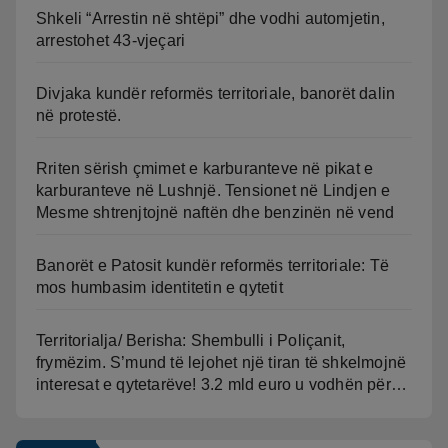
Shkeli “Arrestin në shtëpi” dhe vodhi automjetin,
arrestohet 43-vjeçari
Divjaka kundër reformës territoriale, banorët dalin
në protestë.
Rriten sërish çmimet e karburanteve në pikat e
karburanteve në Lushnjë. Tensionet në Lindjen e
Mesme shtrenjtojnë naftën dhe benzinën në vend
Banorët e Patosit kundër reformës territoriale: Të
mos humbasim identitetin e qytetit
Territorialja/ Berisha: Shembulli i Poliçanit,
frymëzim. S’mund të lejohet një tiran të shkelmojnë
interesat e qytetarëve! 3.2 mld euro u vodhën për…