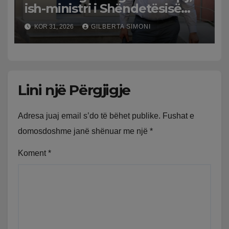
ish-ministri i Shëndetësisë
‘kthehet’ në shtëpi, GJKKO i
KOR 31, 2026
GILBERTA SIMONI
ndryshon masën e arrestit
Lini një Përgjigje
Adresa juaj email s’do të bëhet publike.
Fushat e
domosdoshme janë shënuar me një
*
Koment
*