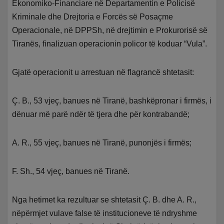
Ekonomiko-Financiare në Departamentin e Policisë
Kriminale dhe Drejtoria e Forcës së Posaçme
Operacionale, në DPPSh, në drejtimin e Prokurorisë së
Tiranës, finalizuan operacionin policor të koduar “Vula”.
Gjatë operacionit u arrestuan në flagrancë shtetasit:
Ç. B., 53 vjeç, banues në Tiranë, bashkëpronar i firmës, i
dënuar më parë ndër të tjera dhe për kontrabandë;
A. R., 55 vjeç, banues në Tiranë, punonjës i firmës;
F. Sh., 54 vjeç, banues në Tiranë.
Nga hetimet ka rezultuar se shtetasit Ç. B. dhe A. R.,
nëpërmjet vulave false të institucioneve të ndryshme