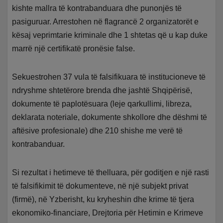
kishte mallra të kontrabanduara dhe punonjës të
pasiguruar. Arrestohen në flagrancë 2 organizatorët e
kësaj veprimtarie kriminale dhe 1 shtetas që u kap duke
marrë një certifikatë pronësie false.
Sekuestrohen 37 vula të falsifikuara të institucioneve të
ndryshme shtetërore brenda dhe jashtë Shqipërisë,
dokumente të paplotësuara (leje qarkullimi, libreza,
deklarata noteriale, dokumente shkollore dhe dëshmi të
aftësive profesionale) dhe 210 shishe me verë të
kontrabanduar.
Si rezultat i hetimeve të thelluara, për goditjen e një rasti
të falsifikimit të dokumenteve, në një subjekt privat
(firmë), në Yzberisht, ku kryheshin dhe krime të tjera
ekonomiko-financiare, Drejtoria për Hetimin e Krimeve