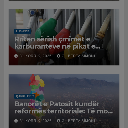
LUSHNJË
Rriten sërish çmimet e
karburanteve në pikat e
karburanteve në Lushnjë.
31 KORRIK, 2026
GILBERTA SIMONI
Tensionet në Lindjen e
Mesme shtrenjtojnë naftën
dhe benzinën në vend
QARKU FIER
Banorët e Patosit kundër
reformës territoriale: Të mos
humbasim identitetin e
31 KORRIK, 2026
GILBERTA SIMONI
qytetit