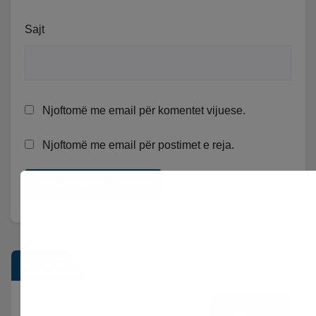
Sajt
Njoftomë me email për komentet vijuese.
Njoftomë me email për postimet e reja.
Kërko
Kërko