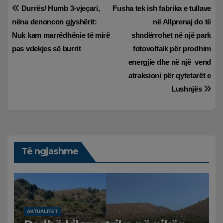
Lëvizje
Durrës/ Humb 3-vjeçari,
Fusha tek ish fabrika e tullave
nëna denoncon gjyshërit:
në Allprenaj do të
te
Nuk kam marrëdhënie të mirë
shndërrohet në një park
postimet
pas vdekjes së burrit
fotovoltaik për prodhim
energjie dhe në një vend
atraksioni për qytetarët e
Lushnjës
Të ngjashme
AKTUALITET