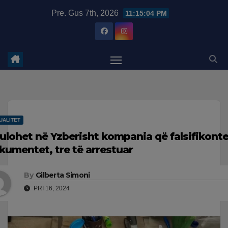
Skip
modal-check
Pre. Gus 7th, 2026
11:15:05 PM
to
content
UALITET
ulohet në Yzberisht kompania që falsifikont
kumentet, tre të arrestuar
By
Gilberta Simoni
PRI 16, 2024