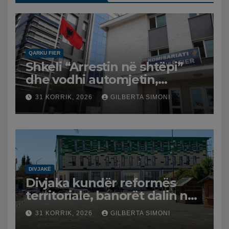
QARKU FIER
Shkeli “Arrestin në shtëpi”
dhe vodhi automjetin,
arrestohet 43-vjeçari
31 KORRIK, 2026
GILBERTA SIMONI
DIVJAKË
Divjaka kundër reformës
territoriale, banorët dalin në
protestë.
31 KORRIK, 2026
GILBERTA SIMONI