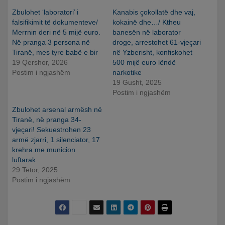
Zbulohet ‘laboratori’ i
Kanabis çokollatë dhe vaj,
falsifikimit të dokumenteve/
kokainë dhe…/ Ktheu
Merrnin deri në 5 mijë euro.
banesën në laborator
Në pranga 3 persona në
droge, arrestohet 61-vjeçari
Tiranë, mes tyre babë e bir
në Yzberisht, konfiskohet
19 Qershor, 2026
500 mijë euro lëndë
Postim i ngjashëm
narkotike
19 Gusht, 2025
Postim i ngjashëm
Zbulohet arsenal armësh në
Tiranë, në pranga 34-
vjeçari! Sekuestrohen 23
armë zjarri, 1 silenciator, 17
krehra me municion
luftarak
29 Tetor, 2025
Postim i ngjashëm