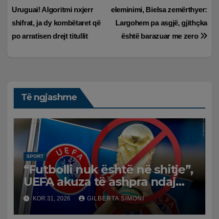
Uruguai! Algoritmi nxjerr
eleminimi, Bielsa zemërthyer:
te
shifrat, ja dy kombëtaret që
Largohem pa asgjë, gjithçka
postimet
po arratisen drejt titullit
është barazuar me zero
Të ngjashme
SPORT
“Futbolli nuk është në shitje”,
UEFA akuza të ashpra ndaj
Infantinos: Bojkot, nëse nuk
KOR 31, 2026
GILBERTA SIMONI
ka reflektim