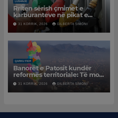
LUSHNJË
Rriten sërish çmimet e
karburanteve në pikat e
karburanteve në Lushnjë.
31 KORRIK, 2026
GILBERTA SIMONI
Tensionet në Lindjen e
Mesme shtrenjtojnë naftën
dhe benzinën në vend
QARKU FIER
Banorët e Patosit kundër
reformës territoriale: Të mos
humbasim identitetin e
31 KORRIK, 2026
GILBERTA SIMONI
qytetit