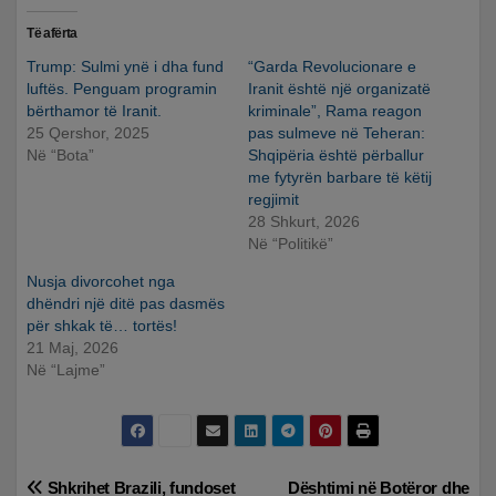
Të afërta
Trump: Sulmi ynë i dha fund
“Garda Revolucionare e
luftës. Penguam programin
Iranit është një organizatë
bërthamor të Iranit.
kriminale”, Rama reagon
25 Qershor, 2025
pas sulmeve në Teheran:
Në “Bota”
Shqipëria është përballur
me fytyrën barbare të këtij
regjimit
28 Shkurt, 2026
Në “Politikë”
Nusja divorcohet nga
dhëndri një ditë pas dasmës
për shkak të… tortës!
21 Maj, 2026
Në “Lajme”
Lëvizje
Shkrihet Brazili, fundoset
Dështimi në Botëror dhe