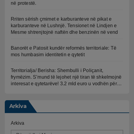
në protestë.
Rriten sërish çmimet e karburanteve në pikat e
karburanteve në Lushnjë. Tensionet në Lindjen e
Mesme shtrenjtojnë naftën dhe benzinën në vend
Banorët e Patosit kundër reformës territoriale: Të
mos humbasim identitetin e qytetit
Territorialja/ Berisha: Shembulli i Poliçanit,
frymëzim. S’mund të lejohet një tiran të shkelmojnë
interesat e qytetarëve! 3.2 mld euro u vodhën për…
Arkiva
Arkiva