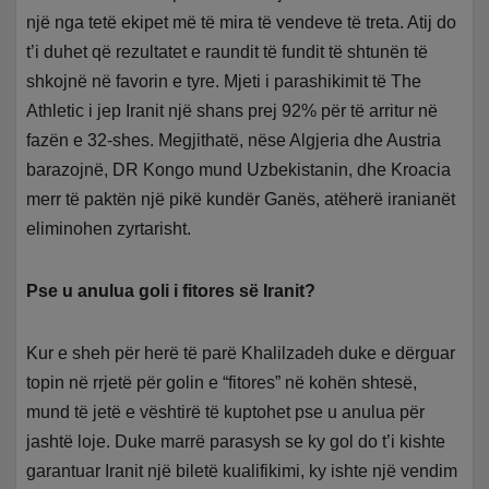
një nga tetë ekipet më të mira të vendeve të treta. Atij do
t’i duhet që rezultatet e raundit të fundit të shtunën të
shkojnë në favorin e tyre. Mjeti i parashikimit të The
Athletic i jep Iranit një shans prej 92% për të arritur në
fazën e 32-shes. Megjithatë, nëse Algjeria dhe Austria
barazojnë, DR Kongo mund Uzbekistanin, dhe Kroacia
merr të paktën një pikë kundër Ganës, atëherë iranianët
eliminohen zyrtarisht.
Pse u anulua goli i fitores së Iranit?
Kur e sheh për herë të parë Khalilzadeh duke e dërguar
topin në rrjetë për golin e “fitores” në kohën shtesë,
mund të jetë e vështirë të kuptohet pse u anulua për
jashtë loje. Duke marrë parasysh se ky gol do t’i kishte
garantuar Iranit një biletë kualifikimi, ky ishte një vendim