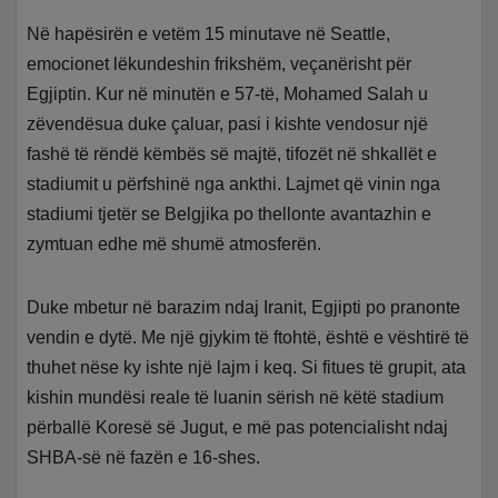
Në hapësirën e vetëm 15 minutave në Seattle,
emocionet lëkundeshin frikshëm, veçanërisht për
Egjiptin. Kur në minutën e 57-të, Mohamed Salah u
zëvendësua duke çaluar, pasi i kishte vendosur një
fashë të rëndë këmbës së majtë, tifozët në shkallët e
stadiumit u përfshinë nga ankthi. Lajmet që vinin nga
stadiumi tjetër se Belgjika po thellonte avantazhin e
zymtuan edhe më shumë atmosferën.
Duke mbetur në barazim ndaj Iranit, Egjipti po pranonte
vendin e dytë. Me një gjykim të ftohtë, është e vështirë të
thuhet nëse ky ishte një lajm i keq. Si fitues të grupit, ata
kishin mundësi reale të luanin sërish në këtë stadium
përballë Koresë së Jugut, e më pas potencialisht ndaj
SHBA-së në fazën e 16-shes.