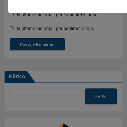
Njoftomë me email për komentet vijuese.
Njoftomë me email për postimet e reja.
Kërko
Kërko