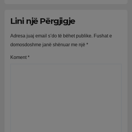
Lini një Përgjigje
Adresa juaj email s’do të bëhet publike.
Fushat e
domosdoshme janë shënuar me një
*
Koment
*