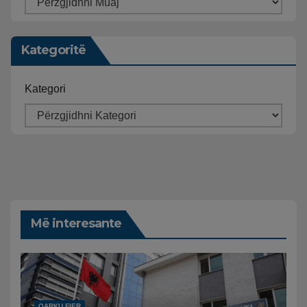
Kategoritë
Kategori
Më interesante
QARKU FIER