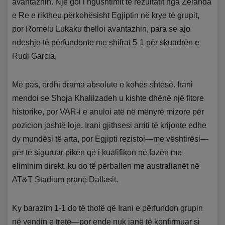
avantazhin. Një gol i ngushtimit të rezultatit nga Zelanda
e Re e riktheu përkohësisht Egjiptin në krye të grupit,
por Romelu Lukaku thelloi avantazhin, para se ajo
ndeshje të përfundonte me shifrat 5-1 për skuadrën e
Rudi Garcia.
Më pas, erdhi drama absolute e kohës shtesë. Irani
mendoi se Shoja Khalilzadeh u kishte dhënë një fitore
historike, por VAR-i e anuloi atë në mënyrë mizore për
pozicion jashtë loje. Irani gjithsesi arriti të krijonte edhe
dy mundësi të arta, por Egjipti rezistoi—me vështirësi—
për të siguruar pikën që i kualifikon në fazën me
eliminim direkt, ku do të përballen me australianët në
AT&T Stadium pranë Dallasit.
Ky barazim 1-1 do të thotë që Irani e përfundon grupin
në vendin e tretë—por ende nuk janë të konfirmuar si