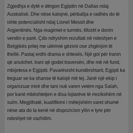
Zgjedhja e dytë e dërgon Egjiptin në Dallas ndaj
Australisë. Dhe nëse kalojnë, përballja e radhës do të
ishte potencialisht ndaj Lionel Messit dhe
Argjentinës. Nga reagimet e turmës, tifozët e donin
vendin e parë. Çdo ndryshim rezultati në ndeshjen e
Belgjikës pritej me ulërimë gëzimi ose zhgënjim të
thellë. Pastaj erdhi drama e shtesës. Një gol për Iranin
që anulohet. Irani që godet traversën, dhe më në fund,
mbijetesa e Egjiptit. Pavarësisht kundërshtarit, Egjipti ka
treguar se ka shanse të kalojë më tej. Janë një ekip i
organizuar mirë dhe tani nuk varen vetëm nga Salah,
por kanë mbështetjen e disa lojtarëve të rrezikshëm në
sulm. Megjithatë, kualifikimi i mëtejshëm varet shumë
nëse ata do ta kenë në dispozicion yllin e tyre për
ndeshjet në vazhdim.