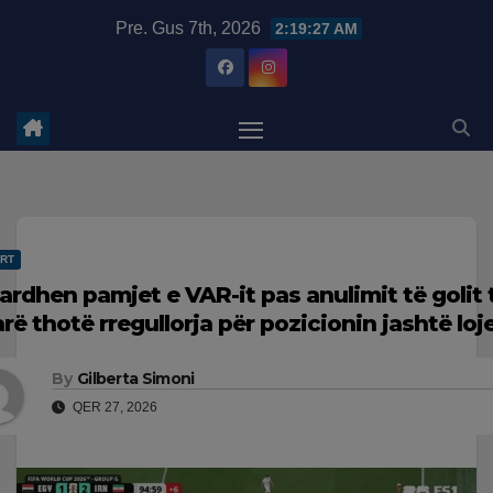
Skip
modal-check
Pre. Gus 7th, 2026
2:19:28 AM
to
content
RT
ardhen pamjet e VAR-it pas anulimit të golit të
arë thotë rregullorja për pozicionin jashtë loj
By
Gilberta Simoni
QER 27, 2026