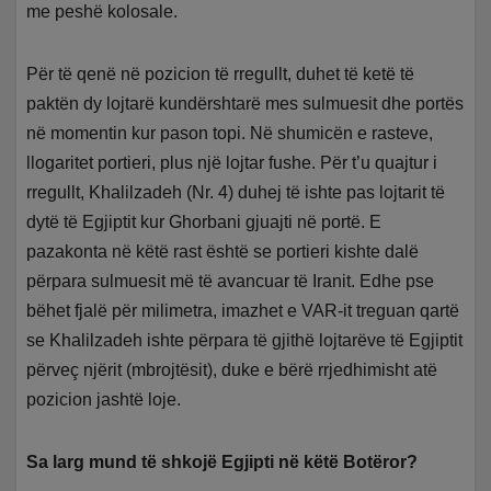
me peshë kolosale.
Për të qenë në pozicion të rregullt, duhet të ketë të
paktën dy lojtarë kundërshtarë mes sulmuesit dhe portës
në momentin kur pason topi. Në shumicën e rasteve,
llogaritet portieri, plus një lojtar fushe. Për t’u quajtur i
rregullt, Khalilzadeh (Nr. 4) duhej të ishte pas lojtarit të
dytë të Egjiptit kur Ghorbani gjuajti në portë. E
pazakonta në këtë rast është se portieri kishte dalë
përpara sulmuesit më të avancuar të Iranit. Edhe pse
bëhet fjalë për milimetra, imazhet e VAR-it treguan qartë
se Khalilzadeh ishte përpara të gjithë lojtarëve të Egjiptit
përveç njërit (mbrojtësit), duke e bërë rrjedhimisht atë
pozicion jashtë loje.
Sa larg mund të shkojë Egjipti në këtë Botëror?