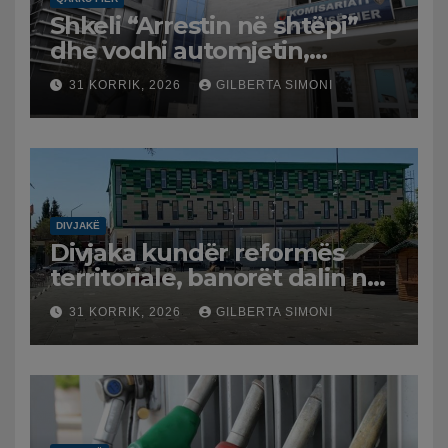
Shkeli “Arrestin në shtëpi”
dhe vodhi automjetin,
arrestohet 43-vjeçari
31 KORRIK, 2026
GILBERTA SIMONI
DIVJAKË
Divjaka kundër reformës
territoriale, banorët dalin në
protestë.
31 KORRIK, 2026
GILBERTA SIMONI