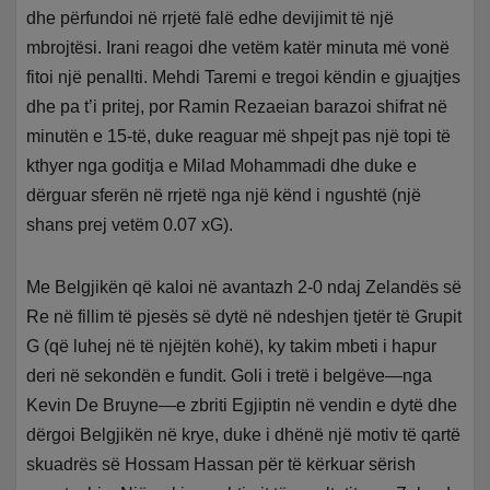
dhe përfundoi në rrjetë falë edhe devijimit të një
mbrojtësi. Irani reagoi dhe vetëm katër minuta më vonë
fitoi një penallti. Mehdi Taremi e tregoi këndin e gjuajtjes
dhe pa t’i pritej, por Ramin Rezaeian barazoi shifrat në
minutën e 15-të, duke reaguar më shpejt pas një topi të
kthyer nga goditja e Milad Mohammadi dhe duke e
dërguar sferën në rrjetë nga një kënd i ngushtë (një
shans prej vetëm 0.07 xG).
Me Belgjikën që kaloi në avantazh 2-0 ndaj Zelandës së
Re në fillim të pjesës së dytë në ndeshjen tjetër të Grupit
G (që luhej në të njëjtën kohë), ky takim mbeti i hapur
deri në sekondën e fundit. Goli i tretë i belgëve—nga
Kevin De Bruyne—e zbriti Egjiptin në vendin e dytë dhe
dërgoi Belgjikën në krye, duke i dhënë një motiv të qartë
skuadrës së Hossam Hassan për të kërkuar sërish