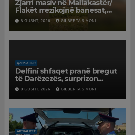
Zjarri masiv në Mallakastër/
Flakët rrezikojnë banesat,
Policia evakuon disa familje
8 GUSHT, 2026
GILBERTA SIMONI
në Koilac
QARKU FIER
Delfini shfaqet pranë bregut
të Darëzezës, surprizon
pushuesit dhe banorët
8 GUSHT, 2026
GILBERTA SIMONI
AKTUALITET