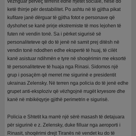
vëzhguar përveç terrenit edhe rrjetet sociale, nëse do
ketë thirrje për destabilitet. Po ashtu në të gjitha pikat
kufitare janë dërguar të gjitha fotot e personave që
dyshohet se kanë prirje ekstremiste të mos lejohen të
futen në vendin tonë. Sa i përket sigurisë së
personaliteteve që do të jenë në samit prej ditësh në
vendin tonë ndodhen edhe ekspertë të huaj, të cilët
kanë asistuar ndihmën e tyre në shoqërimin me eksortë
të personaliteteve të huaja nga Rinasi. Sidomos një
grup i posaçëm që merret me sigurinë e presidentit
ukrainas Zelensky. Në terren nga policia do të jenë edhe
grupet anti-eksploziv që vëzhgojnë rrugët kryesore dhe
kanë në mbikëqyrje gjithë perimetrin e sigurisë.
Policia e Shtetit ka marrë një sërë masash të detajuara
për sigurinë e z. Zelensky, duke filluar nga aeroporti i
Rinasit, shoqërimi drejt Tiranës në vendet ku do të