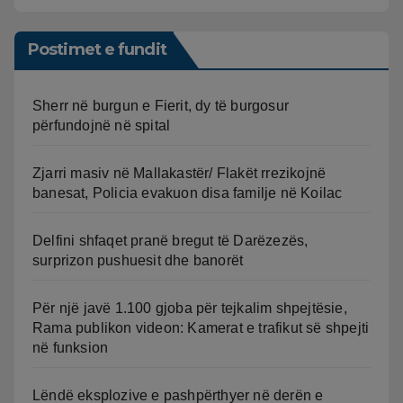
Postimet e fundit
Sherr në burgun e Fierit, dy të burgosur
përfundojnë në spital
Zjarri masiv në Mallakastër/ Flakët rrezikojnë
banesat, Policia evakuon disa familje në Koilac
Delfini shfaqet pranë bregut të Darëzezës,
surprizon pushuesit dhe banorët
Për një javë 1.100 gjoba për tejkalim shpejtësie,
Rama publikon videon: Kamerat e trafikut së shpejti
në funksion
Lëndë eksplozive e pashpërthyer në derën e