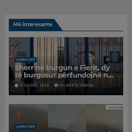
Më interesante
QARKU FIER
Sherr në burgun e Fierit, dy
të burgosur përfundojnë në
spital
8 GUSHT, 2026
GILBERTA SIMONI
QARKU FIER