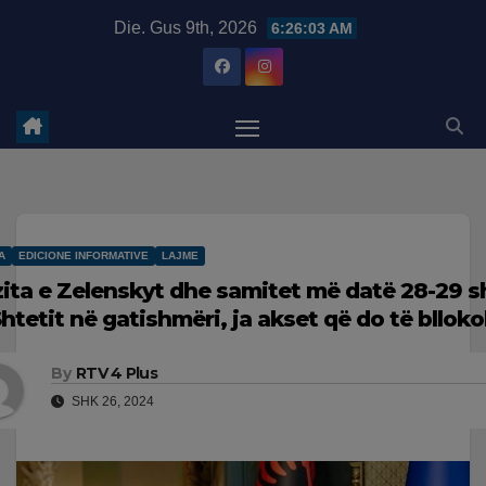
Skip
modal-check
Die. Gus 9th, 2026
6:26:04 AM
to
content
A
EDICIONE INFORMATIVE
LAJME
zita e Zelenskyt dhe samitet më datë 28-29 sh
Shtetit në gatishmëri, ja akset që do të bllok
By
RTV 4 Plus
SHK 26, 2024