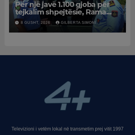
Për një javë 1.100 gjoba për
tejkalim shpejtësie, Rama
publikon videon: Kamerat e
8 GUSHT, 2026
GILBERTA SIMONI
trafikut së shpejti në
funksion
Televizioni i vetëm lokal në transmetim prej vitit 1997