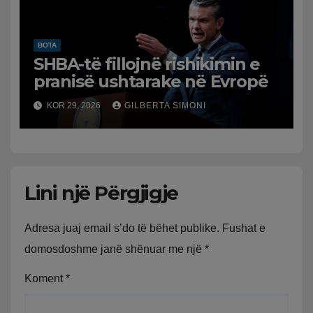
BOTA
SHBA-të fillojnë rishikimin e
pranisë ushtarake në Evropë
KOR 29, 2026
GILBERTA SIMONI
Lini një Përgjigje
Adresa juaj email s’do të bëhet publike.
Fushat e
domosdoshme janë shënuar me një
*
Koment
*