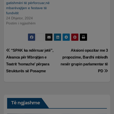
gatishmëri të përforcuar,në
mbarëvajtjen e festave të
fundvitit
24 Dhjetor, 2024
Postim i ngjashëm
Lëvizje
“SPAK ka ndërruar jetë”,
Aksioni opozitar me 3
Aleanca për Mbrojtjen e
propozime, Bardhi mbledh
te
Teatrit ‘homazhe’ përpara
nesër grupin parlamentar të
postimet
Strukturës së Posaçme
PD
Të ngjashme