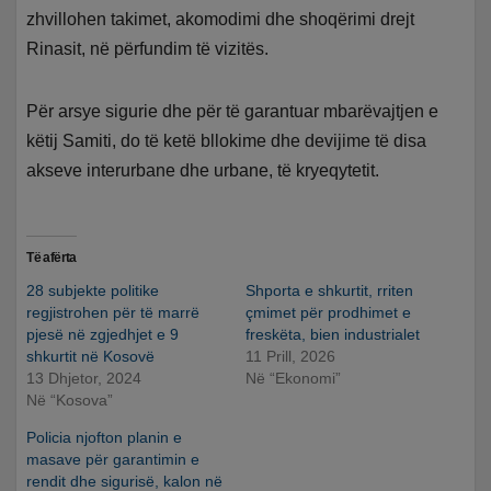
zhvillohen takimet, akomodimi dhe shoqërimi drejt
Rinasit, në përfundim të vizitës.
Për arsye sigurie dhe për të garantuar mbarëvajtjen e
këtij Samiti, do të ketë bllokime dhe devijime të disa
akseve interurbane dhe urbane, të kryeqytetit.
Të afërta
28 subjekte politike
Shporta e shkurtit, rriten
regjistrohen për të marrë
çmimet për prodhimet e
pjesë në zgjedhjet e 9
freskëta, bien industrialet
shkurtit në Kosovë
11 Prill, 2026
13 Dhjetor, 2024
Në “Ekonomi”
Në “Kosova”
Policia njofton planin e
masave për garantimin e
rendit dhe sigurisë, kalon në