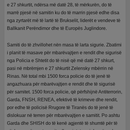
e 27 shkurtit, ndërsa më datë 28, të mërkurën, do të
marrë pjesë në samitin ku do të marrin pjesë edhe disa
nga zyrtarët më të lartë të Brukselit, liderët e vendeve të
Ballkanit Perëndimor dhe të Europës Juglindore.
Samiti do të zhvillohet nën masa të larta sigurie. Zbatimi
i planit të masave për mbarëvajtjen e rendit dhe sigurisë
nga Policia e Shtetit do të nisë që më datë 27 shkurt,
pasi në mbrëmjen e 27 shkurtit Zelensky mbërrin në
Rinas. Në total mbi 1500 forca policie do të jenë të
angazhuara për mbarëvajtjen e rendit dhe të sigurisë
për samitet. 1500 forca policie, që përfshijnë Antiterrorin,
Garda, FNSH, RENEA, efektivë të krimeve dhe rendit,
por edhe të policisë Rrugore të Tiranës do të jenë të
dislokuar në terren për mbarëvajtjen e samitit. Po ashtu
Garda dhe SHISH do të kenë agjentë të shumtë për të