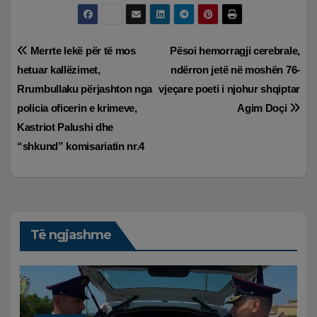
Lëvizje
Merrte lekë për të mos
Pësoi hemorragji cerebrale,
hetuar kallëzimet,
ndërron jetë në moshën 76-
te
Rrumbullaku përjashton nga
vjeçare poeti i njohur shqiptar
postimet
policia oficerin e krimeve,
Agim Doçi
Kastriot Palushi dhe
“shkund” komisariatin nr.4
Të ngjashme