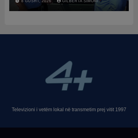
8 GUSHT, 2026
GILBERTA SIMONI
trafikut së shpejti në
funksion
Televizioni i vetëm lokal në transmetim prej vitit 1997