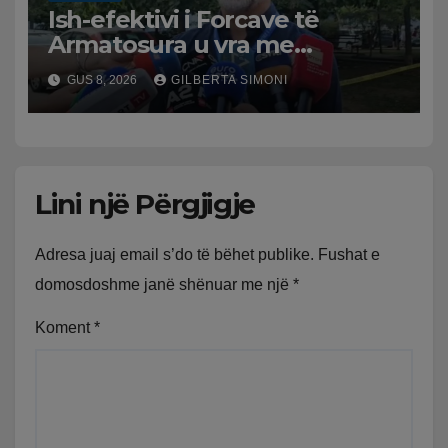
Ish-efektivi i Forcave të
Armatosura u vra me
kallashnikov nga shoku i
GUS 8, 2026
GILBERTA SIMONI
fëmijërisë, zv. drejtori i
Hetimit: Kishin konflikt të
mbartur prej disa kohësh
Lini një Përgjigje
Adresa juaj email s’do të bëhet publike.
Fushat e
domosdoshme janë shënuar me një
*
Koment
*