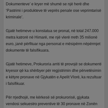
Dokumenteve’ e kryer më shumë se një herë dhe
‘Pastrimi i produkteve të veprës penale ose veprimtarisë
kriminale’.
Gjatë hetimeve u konstatua se pronat, në total 247.000
metra katrorë në Himarë, me një vlerë rreth 35 milionë
euro, janë përfituar nga personat e mësipërm nëpërmjet
dokumente të falsifikuara.
Gjatë hetimeve, Prokuroria arriti të provojë se dokumenti
kryesor që ka shërbyer për regjistrimin dhe përvetësimin
e këtyre pronave në Gjykatën e Apelit Vlorë, ka rezultuar
i falsifikuar.
Për rrjedhojë, me kërkesë së prokurorisë, gjykata
vendosi sekuestro preventive të 30 pronave në Zonën