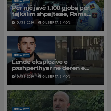
AKTUALITET
Për një javë 1.100 gjoba për
tejkalim shpejtësie, Rama
publikon videon: Kamerat e
GUS 8, 2026
GILBERTA SIMONI
trafikut së shpejti në
funksion
AKTUALITET
Lëndë eksplozive e
pashpërthyer në derën e
dyqanit të Noizyt në Durrës,
GUS 8, 2026
GILBERTA SIMONI
policia nis hetimet për
ngjarjen
AKTUALITET