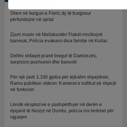
Sherr në burgun e Fierit, dy të burgosur
përfundojnë në spital
Zjarri masiv në Mallakastër/ Flakët rrezikojnë
banesat, Policia evakuon disa familje në Koilac
Delfini shfaqet pranë bregut të Darëzezës,
surprizon pushuesit dhe banorët
Për një javë 1.100 gjoba për tejkalim shpejtësie,
Rama publikon videon: Kamerat e trafikut së shpejti
në funksion
Lëndë eksplozive e pashpërthyer në derën e
dyqanit të Noizyt në Durrës, policia nis hetimet për
ngjarjen