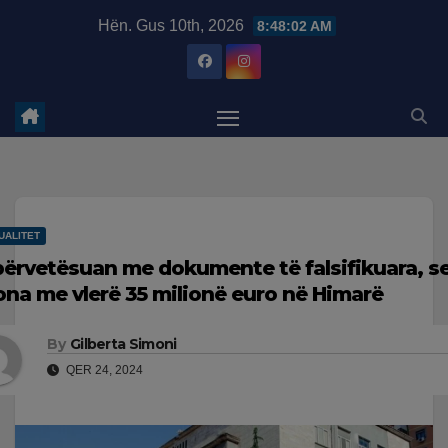
Skip
modal-check
Hën. Gus 10th, 2026
8:48:02 AM
to
content
UALITET
përvetësuan me dokumente të falsifikuara, 
ona me vlerë 35 milionë euro në Himarë
By
Gilberta Simoni
QER 24, 2024