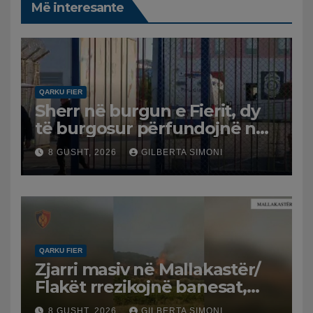
Më interesante
QARKU FIER
Sherr në burgun e Fierit, dy
të burgosur përfundojnë në
spital
8 GUSHT, 2026
GILBERTA SIMONI
QARKU FIER
Zjarri masiv në Mallakastër/
Flakët rrezikojnë banesat,
Policia evakuon disa familje
8 GUSHT, 2026
GILBERTA SIMONI