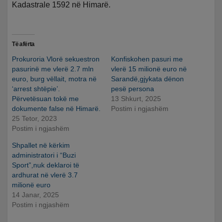
Kadastrale 1592 në Himarë.
Të afërta
Prokuroria Vlorë sekuestron
Konfiskohen pasuri me
pasurinë me vlerë 2.7 mln
vlerë 15 milionë euro në
euro, burg vëllait, motra në
Sarandë,gjykata dënon
‘arrest shtëpie’.
pesë persona
Përvetësuan tokë me
13 Shkurt, 2025
dokumente false në Himarë.
Postim i ngjashëm
25 Tetor, 2023
Postim i ngjashëm
Shpallet në kërkim
administratori i “Buzi
Sport”,nuk deklaroi të
ardhurat në vlerë 3.7
milionë euro
14 Janar, 2025
Postim i ngjashëm