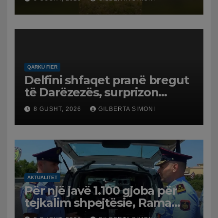
në Koilac
QARKU FIER
Delfini shfaqet pranë bregut
të Darëzezës, surprizon
pushuesit dhe banorët
8 GUSHT, 2026
GILBERTA SIMONI
AKTUALITET
Për një javë 1.100 gjoba për
tejkalim shpejtësie, Rama
publikon videon: Kamerat e