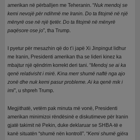
amerikan në përballjen me Teheranin. “
Nuk mendoj se
kemi nevojë për ndihmë me Iranin. Do ta fitojmë në një
mënyrë ose në një tjetër. Do ta fitojmë në mënyrë
paqësore ose jo
”, tha Trump.
I pyetur për mesazhin që do t’i japë Xi Jinpingut lidhur
me Iranin, Presidenti amerikan tha se lideri kinez ka
mbajtur një qëndrim korrekt deri tani. “
Mendoj se ai ka
qenë relativisht i mirë. Kina merr shumë naftë nga ajo
zonë dhe nuk kemi pasur probleme. Ai ka qenë mik i
imi
”, u shpreh Trump.
Megjithatë, vetëm pak minuta më vonë, Presidenti
amerikan minimizoi rëndësinë e diskutimeve për Iranin
gjatë takimit në Pekin, duke deklaruar se SHBA-të e
kanë situatën “shumë nën kontroll”. “
Kemi shumë gjëra