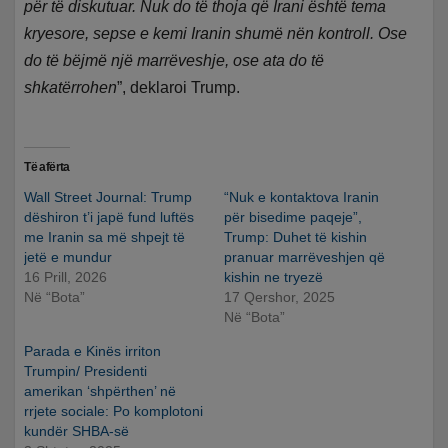
për të diskutuar. Nuk do të thoja që Irani është tema
kryesore, sepse e kemi Iranin shumë nën kontroll. Ose
do të bëjmë një marrëveshje, ose ata do të
shkatërrohen
”, deklaroi Trump.
Të afërta
Wall Street Journal: Trump
“Nuk e kontaktova Iranin
dëshiron t’i japë fund luftës
për bisedime paqeje”,
me Iranin sa më shpejt të
Trump: Duhet të kishin
jetë e mundur
pranuar marrëveshjen që
16 Prill, 2026
kishin ne tryezë
Në “Bota”
17 Qershor, 2025
Në “Bota”
Parada e Kinës irriton
Trumpin/ Presidenti
amerikan ‘shpërthen’ në
rrjete sociale: Po komplotoni
kundër SHBA-së