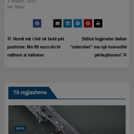
3 Shtator, 2025
Në “Bota”
Lëvizje
Vendi më i lirë në botë për
Stilisti legjendar italian
pushime: Me 80 euro do të
“nderohet” me një monedhë
te
ndiheni si milioner
përkujtimore!
postimet
Të ngjashme
BOTA