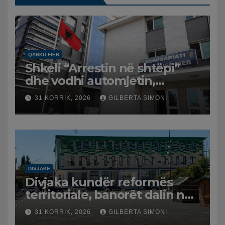
QARKU FIER
Shkeli “Arrestin në shtëpi”
dhe vodhi automjetin,
arrestohet 43-vjeçari
31 KORRIK, 2026
GILBERTA SIMONI
DIVJAKË
Divjaka kundër reformës
territoriale, banorët dalin në
protestë.
31 KORRIK, 2026
GILBERTA SIMONI