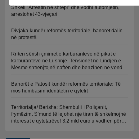
Shkeli “Arrestin në shtëpi” dhe vodhi automjetin,
arrestohet 43-vjeçari
Divjaka kundër reformës territoriale, banorët dalin
në protestë.
Rriten sërish çmimet e karburanteve në pikat e
karburanteve në Lushnjë. Tensionet në Lindjen e
Mesme shtrenjtojnë naftën dhe benzinën në vend
Banorët e Patosit kundër reformës territoriale: Të
mos humbasim identitetin e qytetit
Territorialja/ Berisha: Shembulli i Poliçanit,
frymëzim. S’mund të lejohet një tiran të shkelmojnë
interesat e qytetarëve! 3.2 mld euro u vodhën për…