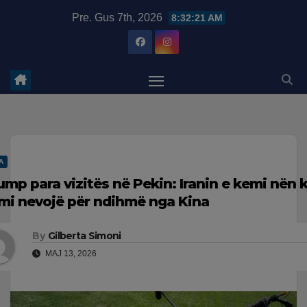
Skip
modal-check
Pre. Gus 7th, 2026
8:32:22 AM
to
content
A
ump para vizitës në Pekin: Iranin e kemi nën k
mi nevojë për ndihmë nga Kina
By
Gilberta Simoni
MAJ 13, 2026