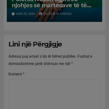
njohjes së martesave të të
njëjtit seks
KOR 29, 2026
GILBERTA SIMONI
Lini një Përgjigje
Adresa juaj email s’do të bëhet publike.
Fushat e
domosdoshme janë shënuar me një
*
Koment
*