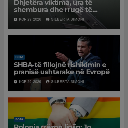
Dhjetëra viktima, ura të
shembura dhe rrugë të
dëmtuara! Japonia goditet
KOR 29, 2026
GILBERTA SIMONI
nga tërmeti i fuqishëm,
qindra mijëra të evakuuar
BOTA
SHBA-të fillojnë rishikimin e
pranisë ushtarake në Evropë
KOR 29, 2026
GILBERTA SIMONI
BOTA
Polonia rrëzon ligjin: Jo