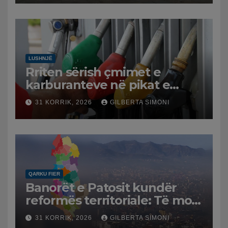
LUSHNJË
Rriten sërish çmimet e
karburanteve në pikat e
karburanteve në Lushnjë.
31 KORRIK, 2026
GILBERTA SIMONI
Tensionet në Lindjen e
Mesme shtrenjtojnë naftën
dhe benzinën në vend
QARKU FIER
Banorët e Patosit kundër
reformës territoriale: Të mos
humbasim identitetin e
31 KORRIK, 2026
GILBERTA SIMONI
qytetit