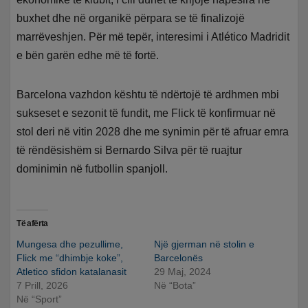
buxhet dhe në organikë përpara se të finalizojë
marrëveshjen. Për më tepër, interesimi i Atlético Madridit
e bën garën edhe më të fortë.
Barcelona vazhdon kështu të ndërtojë të ardhmen mbi
sukseset e sezonit të fundit, me Flick të konfirmuar në
stol deri në vitin 2028 dhe me synimin për të afruar emra
të rëndësishëm si Bernardo Silva për të ruajtur
dominimin në futbollin spanjoll.
Të afërta
Mungesa dhe pezullime,
Një gjerman në stolin e
Flick me “dhimbje koke”,
Barcelonës
Atletico sfidon katalanasit
29 Maj, 2024
7 Prill, 2026
Në “Bota”
Në “Sport”