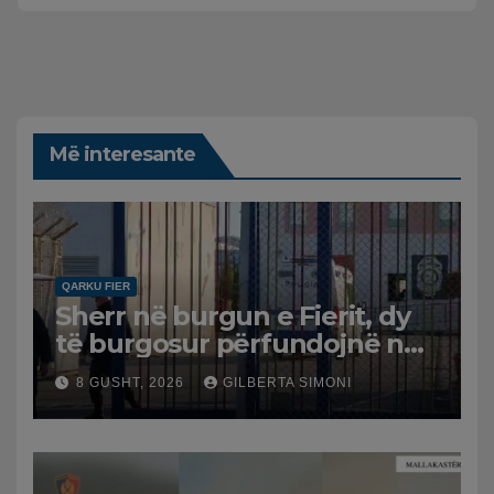
Më interesante
QARKU FIER
Sherr në burgun e Fierit, dy
të burgosur përfundojnë në
spital
8 GUSHT, 2026
GILBERTA SIMONI