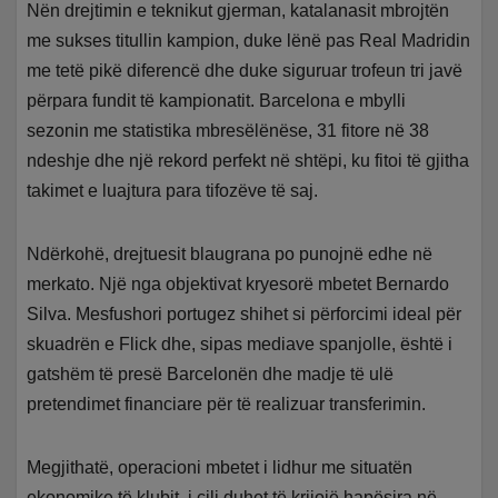
Nën drejtimin e teknikut gjerman, katalanasit mbrojtën
me sukses titullin kampion, duke lënë pas Real Madridin
me tetë pikë diferencë dhe duke siguruar trofeun tri javë
përpara fundit të kampionatit. Barcelona e mbylli
sezonin me statistika mbresëlënëse, 31 fitore në 38
ndeshje dhe një rekord perfekt në shtëpi, ku fitoi të gjitha
takimet e luajtura para tifozëve të saj.
Ndërkohë, drejtuesit blaugrana po punojnë edhe në
merkato. Një nga objektivat kryesorë mbetet Bernardo
Silva. Mesfushori portugez shihet si përforcimi ideal për
skuadrën e Flick dhe, sipas mediave spanjolle, është i
gatshëm të presë Barcelonën dhe madje të ulë
pretendimet financiare për të realizuar transferimin.
Megjithatë, operacioni mbetet i lidhur me situatën
ekonomike të klubit, i cili duhet të krijojë hapësira në