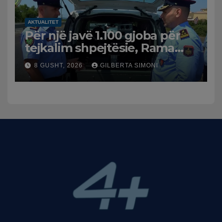
AKTUALITET
Për një javë 1.100 gjoba për
tejkalim shpejtësie, Rama
publikon videon: Kamerat e
8 GUSHT, 2026
GILBERTA SIMONI
trafikut së shpejti në
funksion