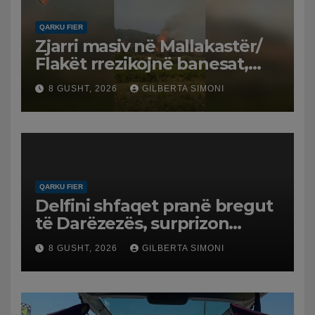
QARKU FIER
Zjarri masiv në Mallakastër/
Flakët rrezikojnë banesat,
Policia evakuon disa familje
8 GUSHT, 2026
GILBERTA SIMONI
në Koilac
QARKU FIER
Delfini shfaqet pranë bregut
të Darëzezës, surprizon
pushuesit dhe banorët
8 GUSHT, 2026
GILBERTA SIMONI