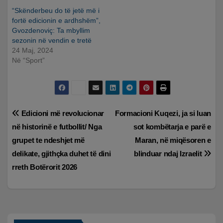
“Skënderbeu do të jetë më i
fortë edicionin e ardhshëm”,
Gvozdenoviç: Ta mbyllim
sezonin në vendin e tretë
24 Maj, 2024
Në “Sport”
Lëvizje
Edicioni më revolucionar
Formacioni Kuqezi, ja si luan
në historinë e futbollit/ Nga
sot kombëtarja e parë e
te
grupet te ndeshjet më
Maran, në miqësoren e
postimet
delikate, gjithçka duhet të dini
blinduar ndaj Izraelit
rreth Botërorit 2026