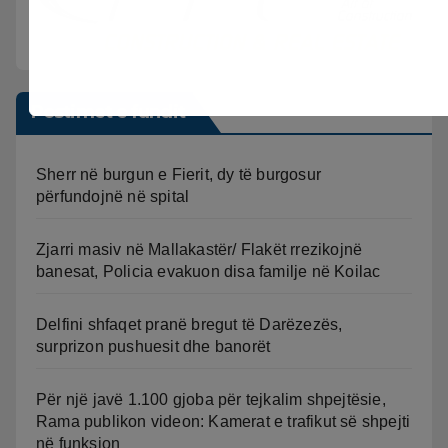
Postimet e fundit
Sherr në burgun e Fierit, dy të burgosur
përfundojnë në spital
Zjarri masiv në Mallakastër/ Flakët rrezikojnë
banesat, Policia evakuon disa familje në Koilac
Delfini shfaqet pranë bregut të Darëzezës,
surprizon pushuesit dhe banorët
Për një javë 1.100 gjoba për tejkalim shpejtësie,
Rama publikon videon: Kamerat e trafikut së shpejti
në funksion