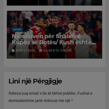
dorëheqjes
SPORT
Një slloven për finalen e
Kupës së Botës/ Kush është
Slavko Vincic, arbitri që do të
KOR 17, 2026
GILBERTA SIMONI
vërë drejtësi në Spanjë-
Argjentinë
Lini një Përgjigje
Adresa juaj email s’do të bëhet publike.
Fushat e
domosdoshme janë shënuar me një
*