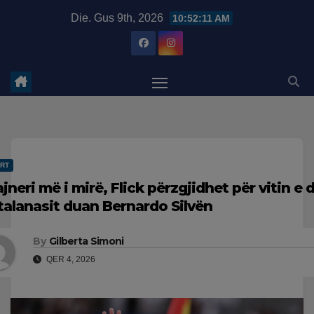
Skip
modal-check
Die. Gus 9th, 2026
10:52:12 AM
to
content
RT
ajneri më i mirë, Flick përzgjidhet për vitin e 
talanasit duan Bernardo Silvën
By
Gilberta Simoni
QER 4, 2026