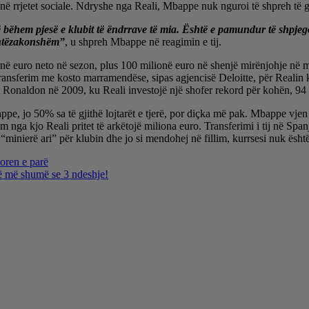
në rrjetet sociale. Ndryshe nga Reali, Mbappe nuk nguroi të shpreh të gj
 bëhem pjesë e klubit të ëndrrave të mia. Është e pamundur të shpjego
ashtëzakonshëm”
, u shpreh Mbappe në reagimin e tij.
ionë euro neto në sezon, plus 100 milionë euro në shenjë mirënjohje në 
ransferim me kosto marramendëse, sipas agjencisë Deloitte, për Realin ky
me Ronaldon në 2009, ku Reali investojë një shofer rekord për kohën, 94
bappe, jo 50% sa të gjithë lojtarët e tjerë, por diçka më pak. Mbappe vje
nga kjo Reali pritet të arkëtojë miliona euro. Transferimi i tij në Spanj
“minierë ari” për klubin dhe jo si mendohej në fillim, kurrsesi nuk është
oren e parë
ë më shumë se 3 ndeshje!