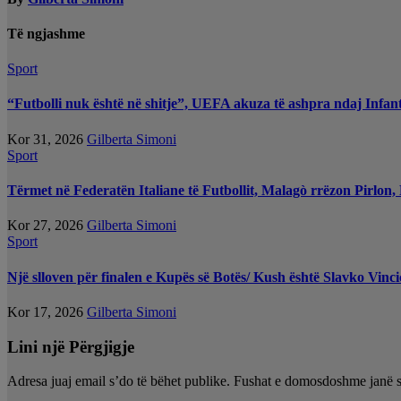
Të ngjashme
Sport
“Futbolli nuk është në shitje”, UEFA akuza të ashpra ndaj Infant
Kor 31, 2026
Gilberta Simoni
Sport
Tërmet në Federatën Italiane të Futbollit, Malagò rrëzon Pirlon
Kor 27, 2026
Gilberta Simoni
Sport
Një slloven për finalen e Kupës së Botës/ Kush është Slavko Vincic
Kor 17, 2026
Gilberta Simoni
Lini një Përgjigje
Adresa juaj email s’do të bëhet publike.
Fushat e domosdoshme janë 