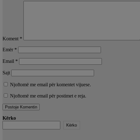
Koment
*
Emër
*
Email
*
Sajt
Njoftomë me email për komentet vijuese.
Njoftomë me email për postimet e reja.
Kërko
Kërko