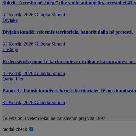
Shkeli “Arrestin në shtëpi” dhe vodhi automjetin, arrestohet 43-v
31 Korrik, 2026
Gilberta Simoni
Divjakë
Divjaka kundër reformës territoriale, banorët dalin në protestë.
31 Korrik, 2026
Gilberta Simoni
Lushnjë
Rriten sërish çmimet e karburanteve në pikat e karburanteve në
31 Korrik, 2026
Gilberta Simoni
Qarku Fier
Banorët e Patosit kundër reformës territoriale: Të mos humbasim i
31 Korrik, 2026
Gilberta Simoni
Televizioni i vetëm lokal në transmetim prej vitit 1997
modal-check