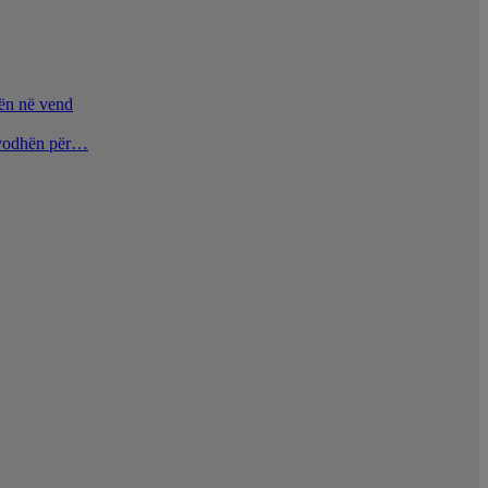
nën në vend
u vodhën për…