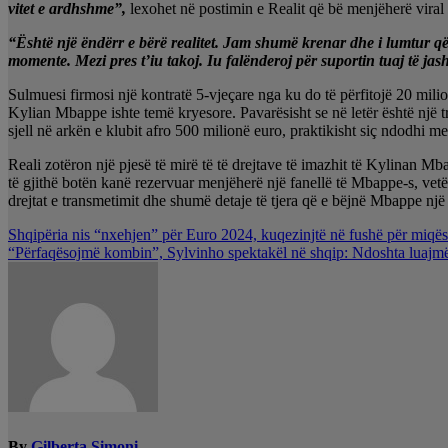
vitet e ardhshme”,
lexohet në postimin e Realit që bë menjëherë viral 
“Është një ëndërr e bërë realitet. Jam shumë krenar dhe i lumtur që
momente. Mezi pres t’iu takoj. Iu falënderoj për suportin tuaj të j
Sulmuesi firmosi një kontratë 5-vjeçare nga ku do të përfitojë 20 mil
Kylian Mbappe ishte temë kryesore. Pavarësisht se në letër është një t
sjell në arkën e klubit afro 500 milionë euro, praktikisht siç ndodhi 
Reali zotëron një pjesë të mirë të të drejtave të imazhit të Kylinan M
të gjithë botën kanë rezervuar menjëherë një fanellë të Mbappe-s, vetëm 
drejtat e transmetimit dhe shumë detaje të tjera që e bëjnë Mbappe një 
Lëvizje
Shqipëria nis “nxehjen” për Euro 2024, kuqezinjtë në fushë për miqës
“Përfaqësojmë kombin”, Sylvinho spektakël në shqip: Ndoshta luajm
te
postimet
By
Gilberta Simoni