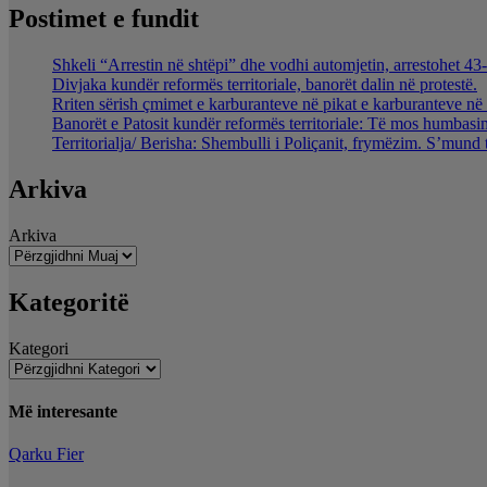
Postimet e fundit
Shkeli “Arrestin në shtëpi” dhe vodhi automjetin, arrestohet 43-
Divjaka kundër reformës territoriale, banorët dalin në protestë.
Rriten sërish çmimet e karburanteve në pikat e karburanteve n
Banorët e Patosit kundër reformës territoriale: Të mos humbasim 
Territorialja/ Berisha: Shembulli i Poliçanit, frymëzim. S’mund 
Arkiva
Arkiva
Kategoritë
Kategori
Më interesante
Qarku Fier