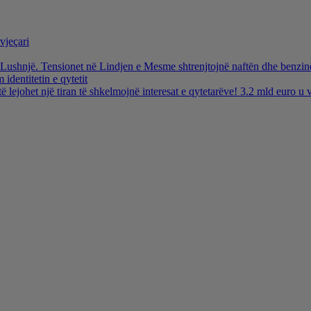
vjeçari
ë Lushnjë. Tensionet në Lindjen e Mesme shtrenjtojnë naftën dhe benzi
identitetin e qytetit
të lejohet një tiran të shkelmojnë interesat e qytetarëve! 3.2 mld euro 