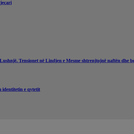
jeçari
 Lushnjë. Tensionet në Lindjen e Mesme shtrenjtojnë naftën dhe b
dentitetin e qytetit