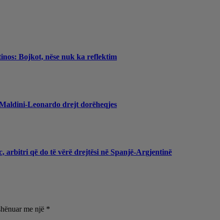
inos: Bojkot, nëse nuk ka reflektim
, Maldini-Leonardo drejt dorëheqjes
, arbitri që do të vërë drejtësi në Spanjë-Argjentinë
shënuar me një
*