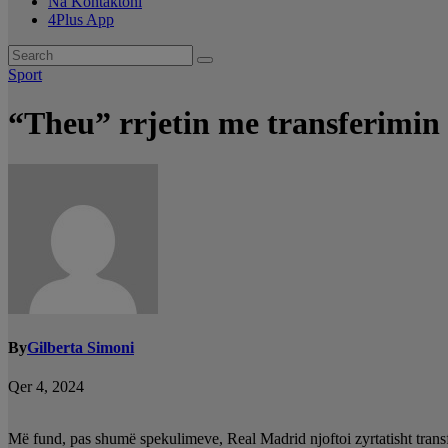
Na Kontaktoni
4Plus App
Sport
“Theu” rrjetin me transferimin 
By
Gilberta Simoni
Qer 4, 2024
Më fund, pas shumë spekulimeve, Real Madrid njoftoi zyrtatisht trans