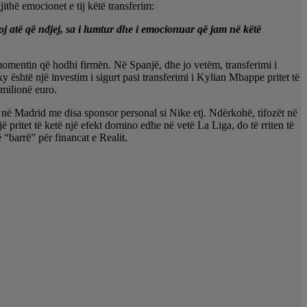
ithë emocionet e tij këtë transferim:
j atë që ndjej, sa i lumtur dhe i emocionuar që jam në këtë
momentin që hodhi firmën. Në Spanjë, dhe jo vetëm, transferimi i
 është një investim i sigurt pasi transferimi i Kylian Mbappe pritet të
 milionë euro.
n në Madrid me disa sponsor personal si Nike etj. Ndërkohë, tifozët në
ë pritet të ketë një efekt domino edhe në vetë La Liga, do të rriten të
 “barrë” për financat e Realit.