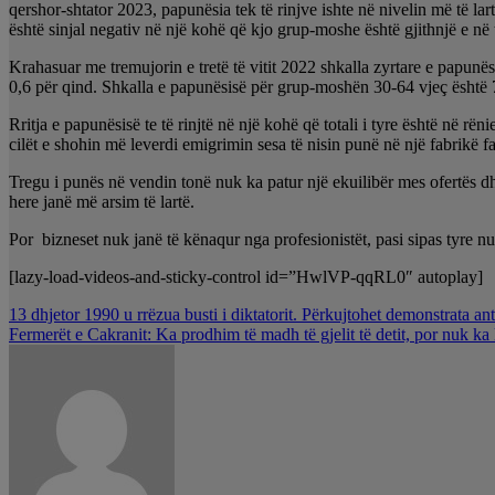
qershor-shtator 2023, papunësia tek të rinjve ishte në nivelin më të lar
është sinjal negativ në një kohë që kjo grup-moshe është gjithnjë e në t
Krahasuar me tremujorin e tretë të vitit 2022 shkalla zyrtare e papunë
0,6 për qind. Shkalla e papunësisë për grup-moshën 30-64 vjeç është
Rritja e papunësisë te të rinjtë në një kohë që totali i tyre është në rë
cilët e shohin më leverdi emigrimin sesa të nisin punë në një fabrikë 
Tregu i punës në vendin tonë nuk ka patur një ekuilibër mes ofertës 
here janë më arsim të lartë.
Por bizneset nuk janë të kënaqur nga profesionistët, pasi sipas tyre n
[lazy-load-videos-and-sticky-control id=”HwlVP-qqRL0″ autoplay]
Lëvizje
13 dhjetor 1990 u rrëzua busti i diktatorit. Përkujtohet demonstrata a
Fermerët e Cakranit: Ka prodhim të madh të gjelit të detit, por nuk ka
te
postimet