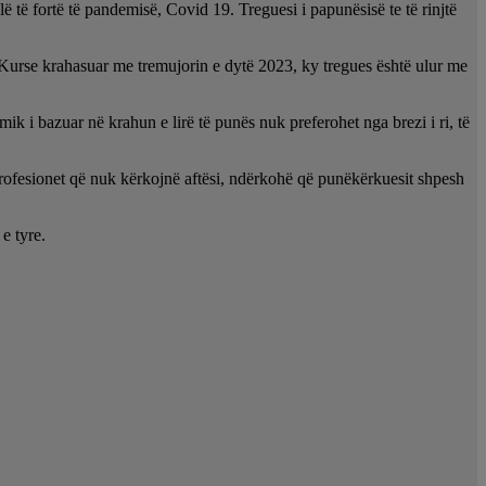
lë të fortë të pandemisë, Covid 19. Treguesi i papunësisë te të rinjtë
d. Kurse krahasuar me tremujorin e dytë 2023, ky tregues është ulur me
omik i bazuar në krahun e lirë të punës nuk preferohet nga brezi i ri, të
rofesionet që nuk kërkojnë aftësi, ndërkohë që punëkërkuesit shpesh
e tyre.