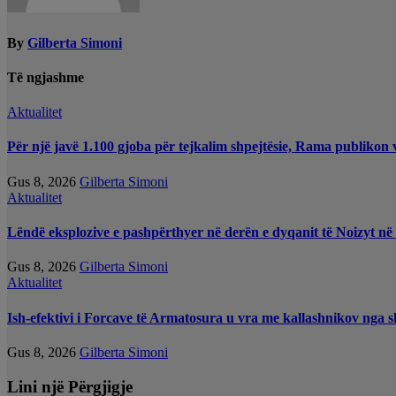
By
Gilberta Simoni
Të ngjashme
Aktualitet
Për një javë 1.100 gjoba për tejkalim shpejtësie, Rama publikon 
Gus 8, 2026
Gilberta Simoni
Aktualitet
Lëndë eksplozive e pashpërthyer në derën e dyqanit të Noizyt në 
Gus 8, 2026
Gilberta Simoni
Aktualitet
Ish-efektivi i Forcave të Armatosura u vra me kallashnikov nga sho
Gus 8, 2026
Gilberta Simoni
Lini një Përgjigje