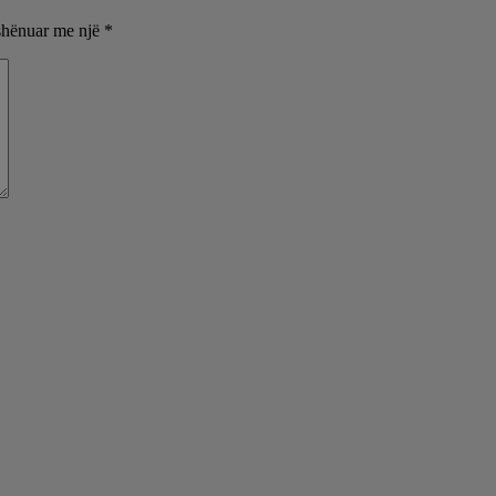
shënuar me një
*