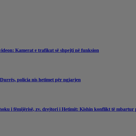
videon: Kamerat e trafikut së shpejti në funksion
Durrës, policia nis hetimet për ngjarjen
ku i fëmijërisë, zv. drejtori i Hetimit: Kishin konflikt të mbartur