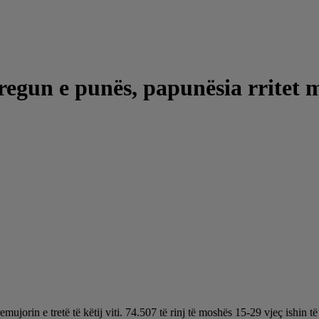
tregun e punës, papunësia rritet m
ujorin e tretë të këtij viti. 74.507 të rinj të moshës 15-29 vjeç ishin 