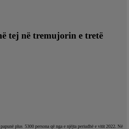
ë tej në tremujorin e tretë
të papunë plus 5300 persona që nga e njëjta periudhë e vitit 2022. Në