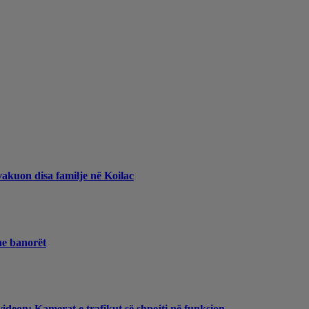
vakuon disa familje në Koilac
he banorët
videon: Kamerat e trafikut së shpejti në funksion