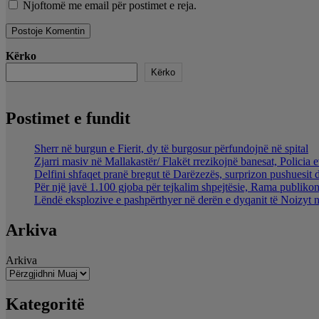
Njoftomë me email për postimet e reja.
Kërko
Kërko
Postimet e fundit
Sherr në burgun e Fierit, dy të burgosur përfundojnë në spital
Zjarri masiv në Mallakastër/ Flakët rrezikojnë banesat, Policia 
Delfini shfaqet pranë bregut të Darëzezës, surprizon pushuesit 
Për një javë 1.100 gjoba për tejkalim shpejtësie, Rama publikon
Lëndë eksplozive e pashpërthyer në derën e dyqanit të Noizyt në
Arkiva
Arkiva
Kategoritë