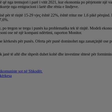
të që nga tremujori i parë i vitit 2021, kur ekonomia po përjetonte një va
kurrje nga emigracioni i lartë dhe rënia e lindjeve.
sisë për të rinjtë 15-29 vjeç është 22%, është rritur me 1,6 pikë përqin
 7,6%.
nie, po tregon se tregu i punës ka problematika tek të rinjtë. Modeli ekon
fasoni ose në një kompani ndërtimi, raporton Monitor.
dhe kërkesës për punës. Oferta për punë dominohet nga zanatçinjtë ose p
uk janë të aftë dhe shpesh duhet kohë dhe investime shtesë për formimin 
ntikomuniste sot në Shkodër.
 kërkesa