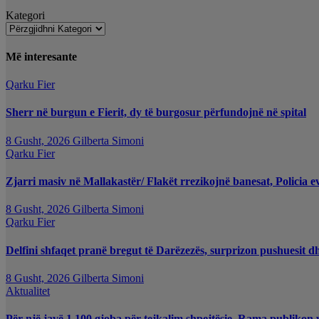
Kategori
Më interesante
Qarku Fier
Sherr në burgun e Fierit, dy të burgosur përfundojnë në spital
8 Gusht, 2026
Gilberta Simoni
Qarku Fier
Zjarri masiv në Mallakastër/ Flakët rrezikojnë banesat, Policia e
8 Gusht, 2026
Gilberta Simoni
Qarku Fier
Delfini shfaqet pranë bregut të Darëzezës, surprizon pushuesit d
8 Gusht, 2026
Gilberta Simoni
Aktualitet
Për një javë 1.100 gjoba për tejkalim shpejtësie, Rama publikon 