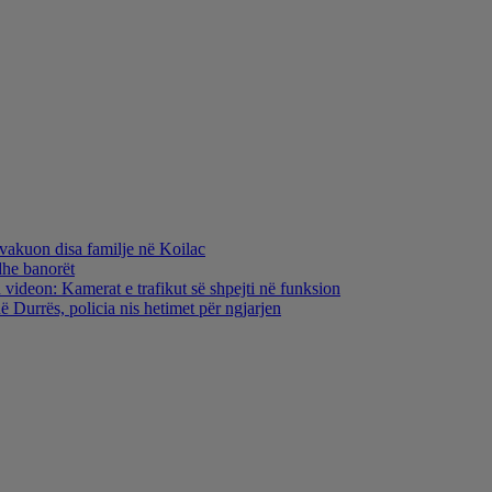
evakuon disa familje në Koilac
dhe banorët
 videon: Kamerat e trafikut së shpejti në funksion
 Durrës, policia nis hetimet për ngjarjen