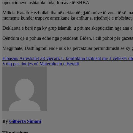
operacioneve ushtarake ndaj forcave të SHBA.
Milicia Kataib Hezbollah tha në deklaratë gjatë orëve të vona të së ma
momente kundër trupave amerikane ka ardhur si rrjedhojë e mbështetje
Deklarata e bërë nga ky grup islamik, u prit me skepticizëm nga ana e
Qëndrim që u pohua edhe nga presidenti Biden, i cili pohoi për gazetar
Megjithatë, Uashingtoni ende nuk ka përcaktuar përfundimisht se ky g
Lëvizje
Elbasan/ Arrestohet 28-vjeçari. U konfliktua fizikisht me 3 vëllezër dh
Vdiq pas lindjes në Maternitetin e Beratit
te
postimet
By
Gilberta Simoni
Të ngjashme