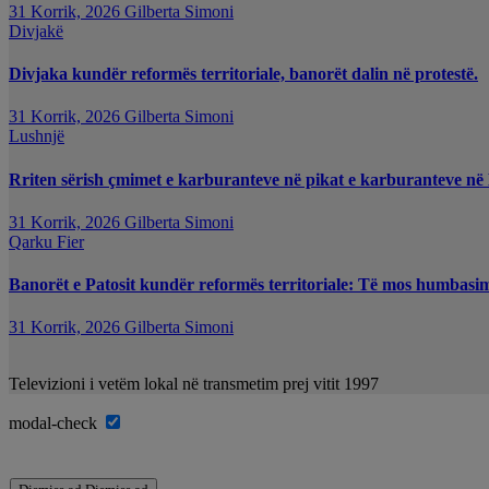
31 Korrik, 2026
Gilberta Simoni
Divjakë
Divjaka kundër reformës territoriale, banorët dalin në protestë.
31 Korrik, 2026
Gilberta Simoni
Lushnjë
Rriten sërish çmimet e karburanteve në pikat e karburanteve në
31 Korrik, 2026
Gilberta Simoni
Qarku Fier
Banorët e Patosit kundër reformës territoriale: Të mos humbasim i
31 Korrik, 2026
Gilberta Simoni
Televizioni i vetëm lokal në transmetim prej vitit 1997
modal-check