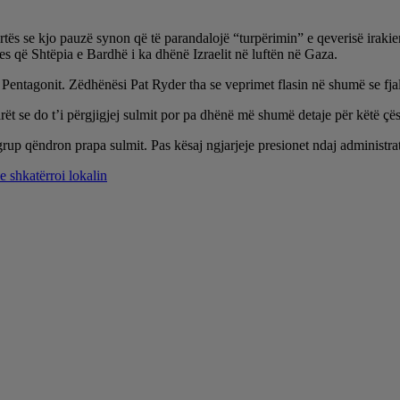
rtës se kjo pauzë synon që të parandalojë “turpërimin” e qeverisë iraki
s që Shtëpia e Bardhë i ka dhënë Izraelit në luftën në Gaza.
 Pentagonit. Zëdhënësi Pat Ryder tha se veprimet flasin në shumë se fja
ët se do t’i përgjigjej sulmit por pa dhënë më shumë detaje për këtë çës
rup qëndron prapa sulmit. Pas kësaj ngjarjeje presionet ndaj administr
e shkatërroi lokalin