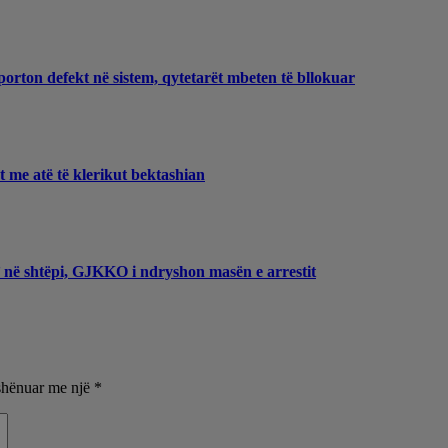
porton defekt në sistem, qytetarët mbeten të bllokuar
et me atë të klerikut bektashian
t’ në shtëpi, GJKKO i ndryshon masën e arrestit
shënuar me një
*