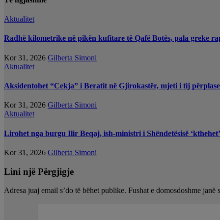
Aktualitet
Radhë kilometrike në pikën kufitare të Qafë Botës, pala greke ra
Kor 31, 2026
Gilberta Simoni
Aktualitet
Aksidentohet “Cekja” i Beratit në Gjirokastër, mjeti i tij përplas
Kor 31, 2026
Gilberta Simoni
Aktualitet
Lirohet nga burgu Ilir Beqaj, ish-ministri i Shëndetësisë ‘kthehe
Kor 31, 2026
Gilberta Simoni
Lini një Përgjigje
Adresa juaj email s’do të bëhet publike.
Fushat e domosdoshme janë 