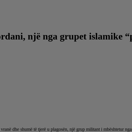
rdani, një nga grupet islamike “
ranë dhe shumë të tjerë u plagosën, një grup militant i mbështetur nga Ir