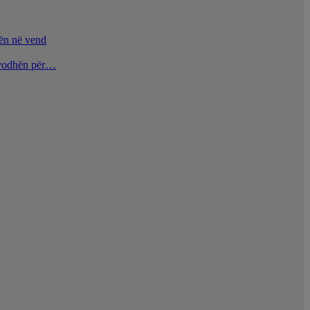
nën në vend
u vodhën për…