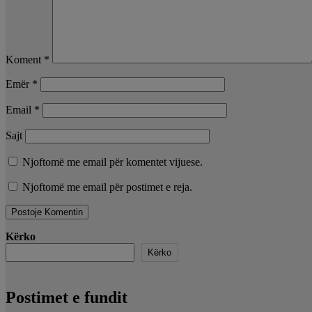
Koment
*
Emër
*
Email
*
Sajt
Njoftomë me email për komentet vijuese.
Njoftomë me email për postimet e reja.
Kërko
Kërko
Postimet e fundit