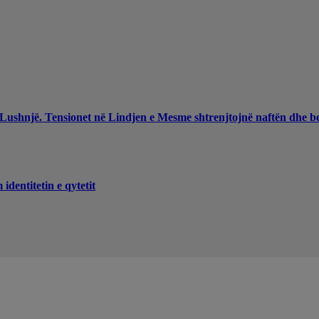
 Lushnjë. Tensionet në Lindjen e Mesme shtrenjtojnë naftën dhe b
dentitetin e qytetit