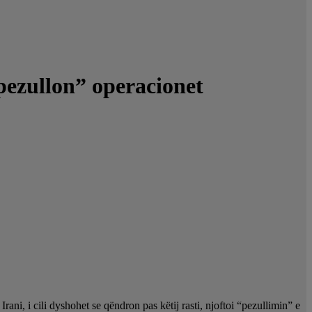
pezullon” operacionet
ani, i cili dyshohet se qëndron pas këtij rasti, njoftoi “pezullimin” e