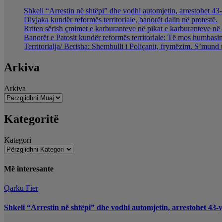
Shkeli “Arrestin në shtëpi” dhe vodhi automjetin, arrestohet 43-
Divjaka kundër reformës territoriale, banorët dalin në protestë.
Rriten sërish çmimet e karburanteve në pikat e karburanteve n
Banorët e Patosit kundër reformës territoriale: Të mos humbasim 
Territorialja/ Berisha: Shembulli i Poliçanit, frymëzim. S’mund 
Arkiva
Arkiva
Kategoritë
Kategori
Më interesante
Qarku Fier
Shkeli “Arrestin në shtëpi” dhe vodhi automjetin, arrestohet 43-v