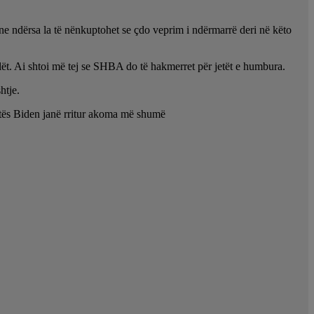
ene ndërsa la të nënkuptohet se çdo veprim i ndërmarrë deri në këto
lët. Ai shtoi më tej se SHBA do të hakmerret për jetët e humbura.
htje.
atës Biden janë rritur akoma më shumë