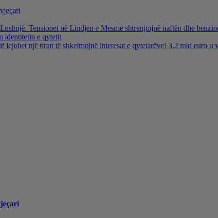
vjeçari
ë Lushnjë. Tensionet në Lindjen e Mesme shtrenjtojnë naftën dhe benzi
identitetin e qytetit
të lejohet një tiran të shkelmojnë interesat e qytetarëve! 3.2 mld euro 
jeçari