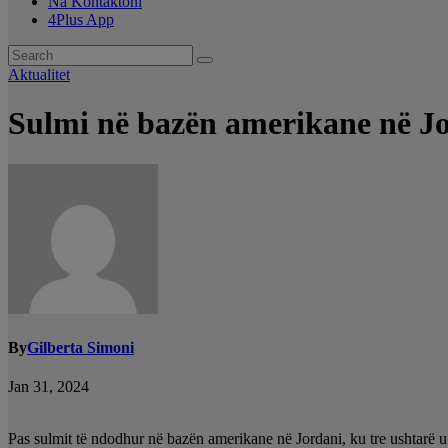
Na Kontaktoni
4Plus App
Aktualitet
Sulmi në bazën amerikane në Jo
By
Gilberta Simoni
Jan 31, 2024
Pas sulmit të ndodhur në bazën amerikane në Jordani, ku tre ushtarë u v