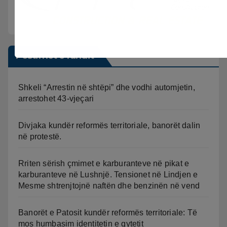
Postimet e fundit
Shkeli “Arrestin në shtëpi” dhe vodhi automjetin,
arrestohet 43-vjeçari
Divjaka kundër reformës territoriale, banorët dalin
në protestë.
Rriten sërish çmimet e karburanteve në pikat e
karburanteve në Lushnjë. Tensionet në Lindjen e
Mesme shtrenjtojnë naftën dhe benzinën në vend
Banorët e Patosit kundër reformës territoriale: Të
mos humbasim identitetin e qytetit