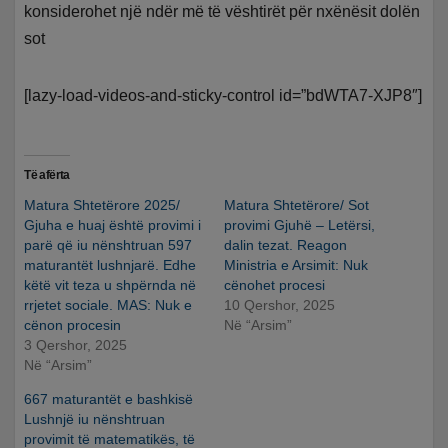
konsiderohet një ndër më të vështirët për nxënësit dolën
sot
[lazy-load-videos-and-sticky-control id=”bdWTA7-XJP8″]
Të afërta
Matura Shtetërore 2025/
Matura Shtetërore/ Sot
Gjuha e huaj është provimi i
provimi Gjuhë – Letërsi,
parë që iu nënshtruan 597
dalin tezat. Reagon
maturantët lushnjarë. Edhe
Ministria e Arsimit: Nuk
këtë vit teza u shpërnda në
cënohet procesi
rrjetet sociale. MAS: Nuk e
10 Qershor, 2025
cënon procesin
Në “Arsim”
3 Qershor, 2025
Në “Arsim”
667 maturantët e bashkisë
Lushnjë iu nënshtruan
provimit të matematikës, të