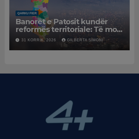
QARKU FIER
Banorët e Patosit kundër
reformës territoriale: Të mos
humbasim identitetin e
31 KORRIK, 2026
GILBERTA SIMONI
qytetit