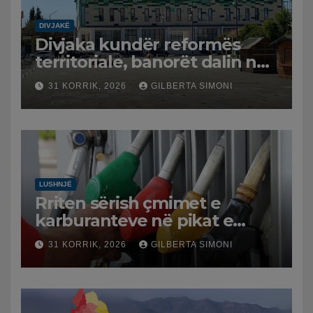
DIVJAKË
Divjaka kundër reformës
territoriale, banorët dalin në
protestë.
31 KORRIK, 2026
GILBERTA SIMONI
LUSHNJË
Rriten sërish çmimet e
karburanteve në pikat e
karburanteve në Lushnjë.
31 KORRIK, 2026
GILBERTA SIMONI
Tensionet në Lindjen e
Mesme shtrenjtojnë naftën
dhe benzinën në vend