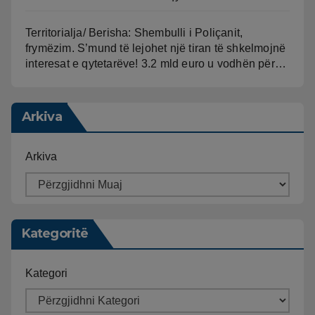
Territorialja/ Berisha: Shembulli i Poliçanit,
frymëzim. S’mund të lejohet një tiran të shkelmojnë
interesat e qytetarëve! 3.2 mld euro u vodhën për…
Arkiva
Arkiva
Kategoritë
Kategori