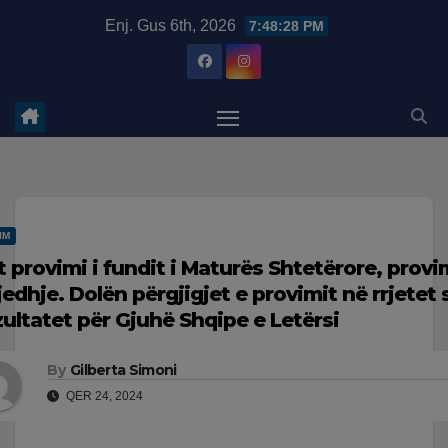
Skip
modal-check
Enj. Gus 6th, 2026
7:48:29 PM
to
content
IM
t provimi i fundit i Maturës Shtetërore, prov
jedhje. Dolën përgjigjet e provimit në rrjetet 
zultatet për Gjuhë Shqipe e Letërsi
By
Gilberta Simoni
QER 24, 2024