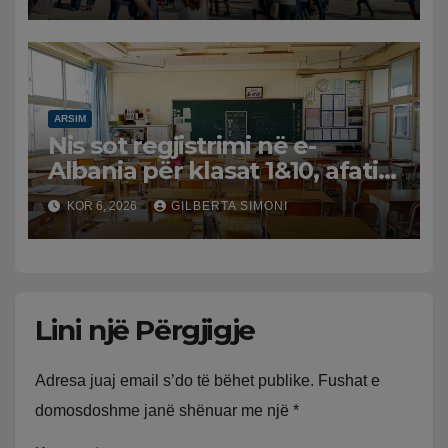
formularit A2
ARSIM
Nis sot regjistrimi në e-
Albania për klasat 1&10, afati i
fundit deri më 31 korrik
KOR 6, 2026
GILBERTA SIMONI
Lini një Përgjigje
Adresa juaj email s’do të bëhet publike.
Fushat e
domosdoshme janë shënuar me një
*