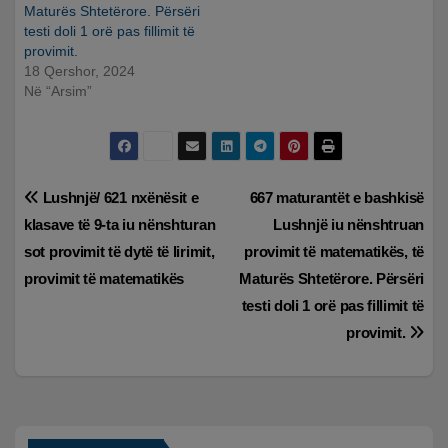
Maturës Shtetërore. Përsëri
testi doli 1 orë pas fillimit të
provimit.
18 Qershor, 2024
Në “Arsim”
Lëvizje
Lushnjë/ 621 nxënësit e
667 maturantët e bashkisë
klasave të 9-ta iu nënshturan
Lushnjë iu nënshtruan
te
sot provimit të dytë të lirimit,
provimit të matematikës, të
postimet
provimit të matematikës
Maturës Shtetërore. Përsëri
testi doli 1 orë pas fillimit të
provimit.