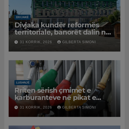
DIVJAKË
Divjaka kundër reformës
territoriale, banorët dalin në
protestë.
31 KORRIK, 2026
GILBERTA SIMONI
LUSHNJË
Rriten sërish çmimet e
karburanteve në pikat e
karburanteve në Lushnjë.
31 KORRIK, 2026
GILBERTA SIMONI
Tensionet në Lindjen e
Mesme shtrenjtojnë naftën
dhe benzinën në vend