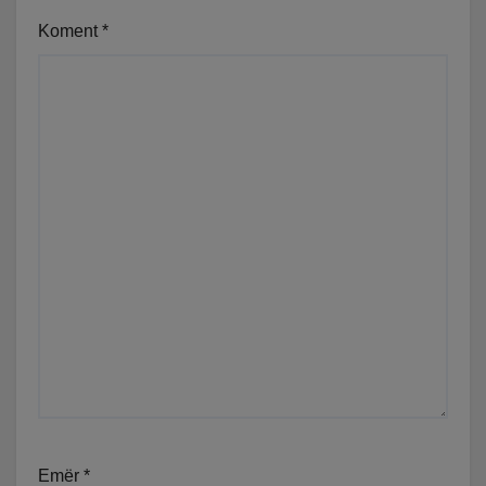
Koment
*
Emër
*