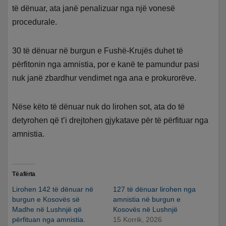
të dënuar, ata janë penalizuar nga një vonesë
procedurale.
30 të dënuar në burgun e Fushë-Krujës duhet të
përfitonin nga amnistia, por e kanë te pamundur pasi
nuk janë zbardhur vendimet nga ana e prokurorëve.
Nëse këto të dënuar nuk do lirohen sot, ata do të
detyrohen që t’i drejtohen gjykatave për të përfituar nga
amnistia.
Të afërta
Lirohen 142 të dënuar në
127 të dënuar lirohen nga
burgun e Kosovës së
amnistia në burgun e
Madhe në Lushnjë që
Kosovës në Lushnjë
përfituan nga amnistia.
15 Korrik, 2026