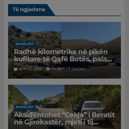
Të ngjashme
AKTUALITET
Radhë kilometrike në pikën
kufitare të Qafë Botës, pala
greke raporton defekt në
KOR 31, 2026
GILBERTA SIMONI
sistem, qytetarët mbeten të
bllokuar
AKTUALITET
Aksidentohet “Cekja” i Beratit
në Gjirokastër, mjeti i tij