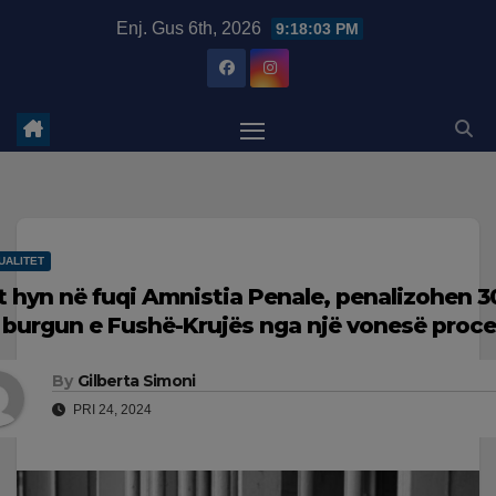
Skip
modal-check
Enj. Gus 6th, 2026
9:18:04 PM
to
content
UALITET
t hyn në fuqi Amnistia Penale, penalizohen 3
 burgun e Fushë-Krujës nga një vonesë proce
By
Gilberta Simoni
PRI 24, 2024