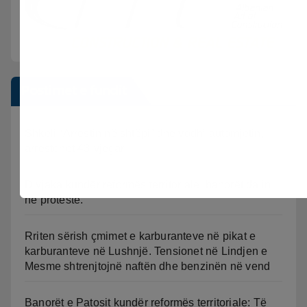
Postimet e fundit
Shkeli “Arrestin në shtëpi” dhe vodhi automjetin,
arrestohet 43-vjeçari
Divjaka kundër reformës territoriale, banorët dalin
në protestë.
Rriten sërish çmimet e karburanteve në pikat e
karburanteve në Lushnjë. Tensionet në Lindjen e
Mesme shtrenjtojnë naftën dhe benzinën në vend
Banorët e Patosit kundër reformës territoriale: Të