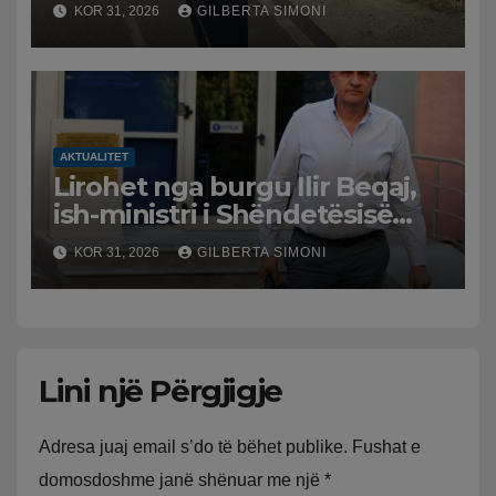
përplaset me atë të klerikut
KOR 31, 2026
GILBERTA SIMONI
bektashian
AKTUALITET
Lirohet nga burgu Ilir Beqaj,
ish-ministri i Shëndetësisë
‘kthehet’ në shtëpi, GJKKO i
KOR 31, 2026
GILBERTA SIMONI
ndryshon masën e arrestit
Lini një Përgjigje
Adresa juaj email s’do të bëhet publike.
Fushat e
domosdoshme janë shënuar me një
*