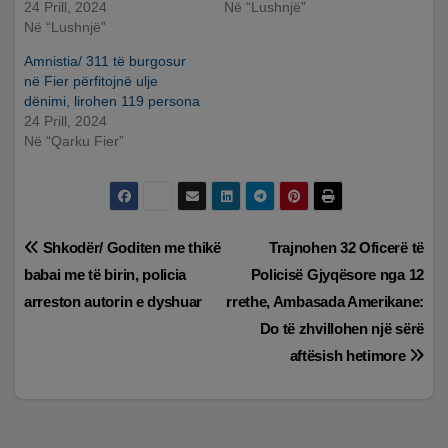
24 Prill, 2024
Në “Lushnjë”
Në “Lushnjë”
Amnistia/ 311 të burgosur
në Fier përfitojnë ulje
dënimi, lirohen 119 persona
24 Prill, 2024
Në “Qarku Fier”
Lëvizje
Shkodër/ Goditen me thikë
Trajnohen 32 Oficerë të
babai me të birin, policia
Policisë Gjyqësore nga 12
te
arreston autorin e dyshuar
rrethe, Ambasada Amerikane:
postimet
Do të zhvillohen një sërë
aftësish hetimore