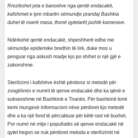
Rrezikohet jeta e banorëve nga qentë endacakë,
kafshimet e tyre mbartin sëmundje prandaj Bashkia
duhet të marrë masa, thonë qytetarët jashtë kamerave.
Ndërkohë qentë endacakë, shpeshherë edhe me
sëmundje epidemike bredhin të lirë, duke mos u
penguar nga askush madje kjo po shihet si një gjë e
zakonshme.
Sterilizimi i kafshëve është përdorur si metodë për
zvogëlimin e numrit të qenve endacakë dhe ka qënë e
suksesshme në Bashkinë e Tiranës. Për bashkinë tonë
kemi mungesë informacioni nëse përdoret kjo metodë
dhe a ka një fond të përcaktuar për këtë rast në buxhet.
Por numri në rritje i popullatës së qenve endacakë në
qytet tregon se nuk përdoret metoda e sterilizimit në