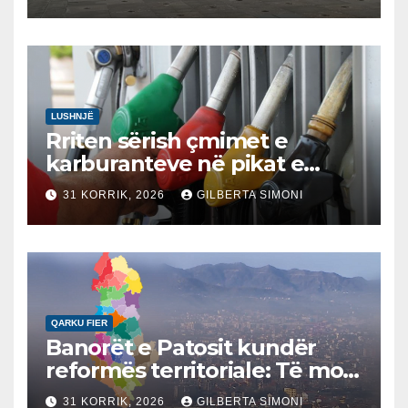
LUSHNJË
Rriten sërish çmimet e
karburanteve në pikat e
karburanteve në Lushnjë.
31 KORRIK, 2026
GILBERTA SIMONI
Tensionet në Lindjen e
Mesme shtrenjtojnë naftën
dhe benzinën në vend
QARKU FIER
Banorët e Patosit kundër
reformës territoriale: Të mos
humbasim identitetin e
31 KORRIK, 2026
GILBERTA SIMONI