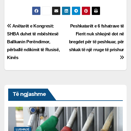
Lëvizje
Anëtarët e Kongresit:
Peshkatarët e 6 fshatrave të
SHBA duhet të mbështesë
Fierit nuk shkojnë dot në
te
Ballkanin Perëndimor,
bregdet për të peshkuar, për
postimet
përballë ndikimit të Rusisë,
shkak të një rruge të prishur
Kinës
Të ngjashme
LUSHNJË