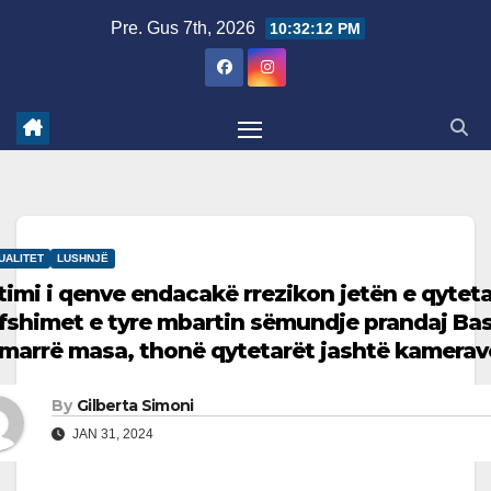
Skip
Pre. Gus 7th, 2026
10:32:13 PM
to
content
UALITET
LUSHNJË
timi i qenve endacakë rrezikon jetën e qytet
fshimet e tyre mbartin sëmundje prandaj Ba
 marrë masa, thonë qytetarët jashtë kamerav
By
Gilberta Simoni
JAN 31, 2024