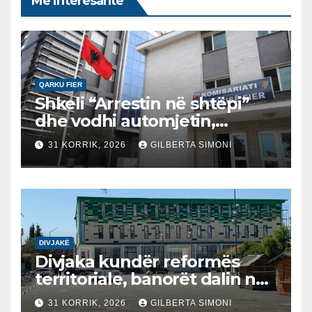
Më interesante
QARKU FIER
Shkeli “Arrestin në shtëpi”
dhe vodhi automjetin,
arrestohet 43-vjeçari
31 KORRIK, 2026
GILBERTA SIMONI
DIVJAKË
Divjaka kundër reformës
territoriale, banorët dalin në
protestë.
31 KORRIK, 2026
GILBERTA SIMONI