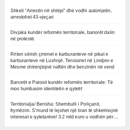
Shkeli “Arrestin në shtëpi” dhe vodhi automjetin,
arrestohet 43-vjeçari
Divjaka kundër reformës territoriale, banorët dalin
në protestë.
Rriten sërish çmimet e karburanteve në pikat e
karburanteve në Lushnjë. Tensionet në Lindjen e
Mesme shtrenjtojnë naftën dhe benzinën në vend
Banorët e Patosit kundër reformës territoriale: Të
mos humbasim identitetin e qytetit
Territorialja/ Berisha: Shembulli i Poliçanit,
frymëzim. S’mund të lejohet një tiran të shkelmojnë
interesat e qytetarëve! 3.2 mld euro u vodhën për…