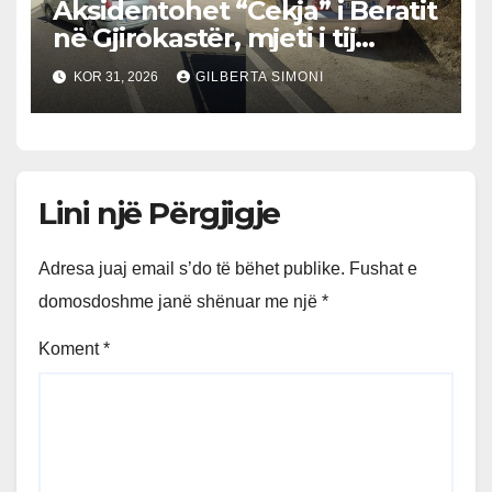
Aksidentohet “Cekja” i Beratit
në Gjirokastër, mjeti i tij
përplaset me atë të klerikut
KOR 31, 2026
GILBERTA SIMONI
bektashian
Lini një Përgjigje
Adresa juaj email s’do të bëhet publike.
Fushat e
domosdoshme janë shënuar me një
*
Koment
*