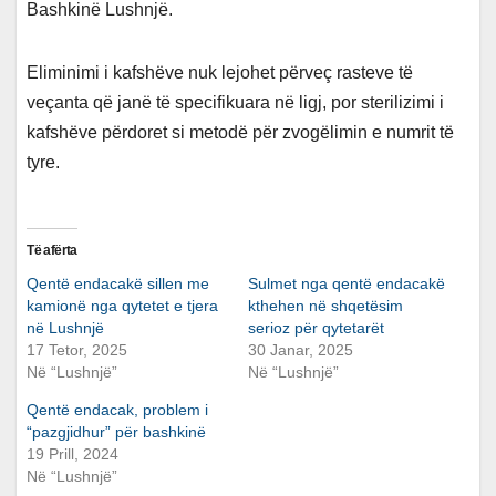
Bashkinë Lushnjë.
Eliminimi i kafshëve nuk lejohet përveç rasteve të
veçanta që janë të specifikuara në ligj, por sterilizimi i
kafshëve përdoret si metodë për zvogëlimin e numrit të
tyre.
Të afërta
Qentë endacakë sillen me
Sulmet nga qentë endacakë
kamionë nga qytetet e tjera
kthehen në shqetësim
në Lushnjë
serioz për qytetarët
17 Tetor, 2025
30 Janar, 2025
Në “Lushnjë”
Në “Lushnjë”
Qentë endacak, problem i
“pazgjidhur” për bashkinë
19 Prill, 2024
Në “Lushnjë”