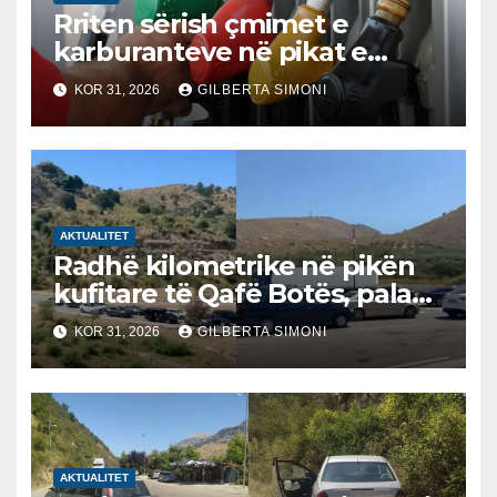
Rriten sërish çmimet e
karburanteve në pikat e
karburanteve në Lushnjë.
KOR 31, 2026
GILBERTA SIMONI
Tensionet në Lindjen e
Mesme shtrenjtojnë naftën
dhe benzinën në vend
AKTUALITET
Radhë kilometrike në pikën
kufitare të Qafë Botës, pala
greke raporton defekt në
KOR 31, 2026
GILBERTA SIMONI
sistem, qytetarët mbeten të
bllokuar
AKTUALITET