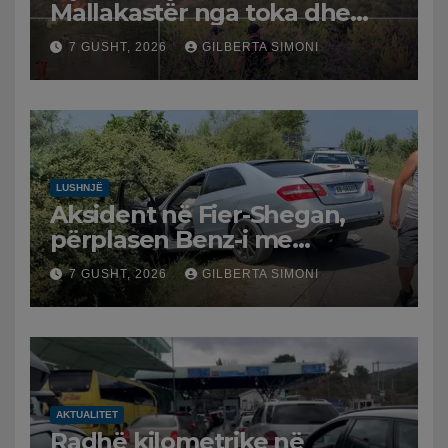
Mallakastër nga toka dhe
nga ajri me dy helikopterë.
7 GUSHT, 2026
GILBERTA SIMONI
LUSHNJË
Aksident në Fier-Shegan,
përplasen Benz-i me
furgonin, plagoset një i
7 GUSHT, 2026
GILBERTA SIMONI
moshuar
AKTUALITET
Radhë kilometrike në