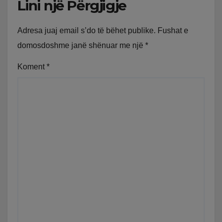
Lini një Përgjigje
Adresa juaj email s’do të bëhet publike.
Fushat e
domosdoshme janë shënuar me një
*
Koment
*