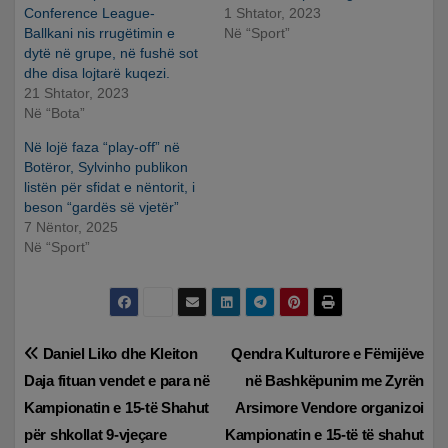
Conference League-
1 Shtator, 2023
Ballkani nis rrugëtimin e
Në “Sport”
dytë në grupe, në fushë sot
dhe disa lojtarë kuqezi.
21 Shtator, 2023
Në “Bota”
Në lojë faza “play-off” në
Botëror, Sylvinho publikon
listën për sfidat e nëntorit, i
beson “gardës së vjetër”
7 Nëntor, 2025
Në “Sport”
Lëvizje
Daniel Liko dhe Kleiton
Qendra Kulturore e Fëmijëve
Daja fituan vendet e para në
në Bashkëpunim me Zyrën
te
Kampionatin e 15-të Shahut
Arsimore Vendore organizoi
postimet
për shkollat 9-vjeçare
Kampionatin e 15-të të shahut