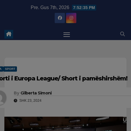
Skip
modal-check
Pre. Gus 7th, 2026
7:52:36 PM
to
content
A
SPORT
orti i Europa League/ Short i pamëshirshëm!
By
Gilberta Simoni
SHK 23, 2024