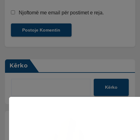
Njoftomë me email për postimet e reja.
Kërko
Kërko