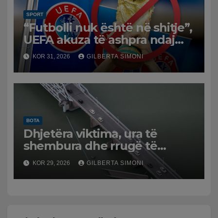
SPORT
“Futbolli nuk është në shitje”,
UEFA akuza të ashpra ndaj
Infantinos: Bojkot, nëse nuk
KOR 31, 2026
GILBERTA SIMONI
ka reflektim
BOTA
Dhjetëra viktima, ura të
shembura dhe rrugë të
dëmtuara! Japonia goditet
KOR 29, 2026
GILBERTA SIMONI
nga tërmeti i fuqishëm,
qindra mijëra të evakuuar