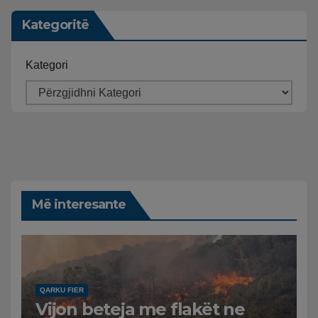
Kategoritë
Kategori
Më interesante
QARKU FIER
Vijon beteja me flakët ne