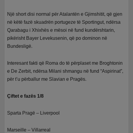
Një short disi normal për Atalantën e Gjimshitit, që gjen
në këtë fazë skuadrën portugeze të Sportingut, ndërsa
Qarabagu i Xhixhës e mësoi në fund kundërshtarin,
pikërisht Bayer Levekusenin, që po dominon në
Bundesligë.
Interesant fakti që Roma do të përplaset me Broghtonin
e De Zerbit, ndërsa Milani shmangu në fund “Aspirinat”,
për t’u përballur me Slavian e Pragës.
Çiftet e fazës 1/8
Sparta Pragë – Liverpool
Marseille – Villarreal