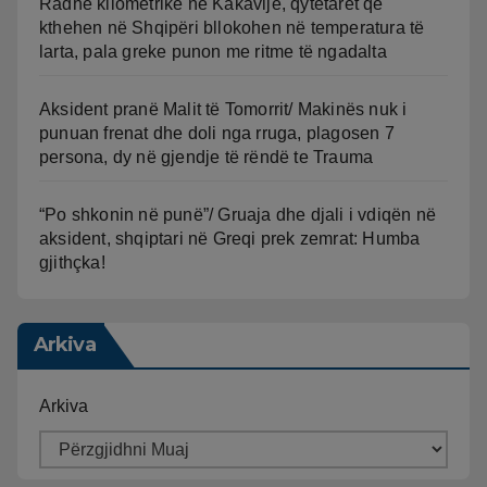
Radhë kilometrike në Kakavijë, qytetarët që
kthehen në Shqipëri bllokohen në temperatura të
larta, pala greke punon me ritme të ngadalta
Aksident pranë Malit të Tomorrit/ Makinës nuk i
punuan frenat dhe doli nga rruga, plagosen 7
persona, dy në gjendje të rëndë te Trauma
“Po shkonin në punë”/ Gruaja dhe djali i vdiqën në
aksident, shqiptari në Greqi prek zemrat: Humba
gjithçka!
Arkiva
Arkiva