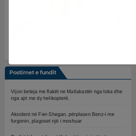
Postimet e fundit
Vijon beteja me flakët ne Mallakastër nga toka dhe
nga ajri me dy helikopterë.
Aksident në Fier-Shegan, përplasen Benz-i me
furgonin, plagoset një i moshuar