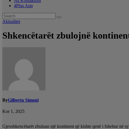
Na Kontaktoni
4Plus App
Aktualitet
Shkencëtarët zbulojnë kontinen
By
Gilberta Simoni
Kor 1, 2025
Gjeoshkencëtarët zbuluan një kontinent që kishte qenë i fshehur në sy 