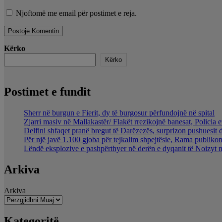
Njoftomë me email për postimet e reja.
Kërko
Kërko
Postimet e fundit
Sherr në burgun e Fierit, dy të burgosur përfundojnë në spital
Zjarri masiv në Mallakastër/ Flakët rrezikojnë banesat, Policia 
Delfini shfaqet pranë bregut të Darëzezës, surprizon pushuesit 
Për një javë 1.100 gjoba për tejkalim shpejtësie, Rama publikon
Lëndë eksplozive e pashpërthyer në derën e dyqanit të Noizyt në
Arkiva
Arkiva
Kategoritë