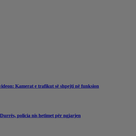
videon: Kamerat e trafikut së shpejti në funksion
Durrës, policia nis hetimet për ngjarjen