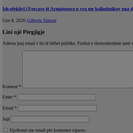
Ish-efektivi i Forcave të Armatosura u vra me kallashnikov nga sho
Gus 8, 2026
Gilberta Simoni
Lini një Përgjigje
Adresa juaj email s’do të bëhet publike.
Fushat e domosdoshme janë 
Koment
*
Emër
*
Email
*
Sajt
Njoftomë me email për komentet vijuese.