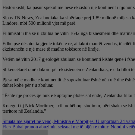
Historikisht, ka pasur spekulime nëse ekziston një kontinent i njohur
Sipas TN News, Zealandiaka ka sipërfaqe prej 1.89 milionë miljesh kat
Lindore, mbi 500 milionë vjet më parë.
Fillimisht u tha se u zbulua në vitin 1642 nga biznesmeni dhe marinar
Edhe pse dështoi ta gjente tokën e re, ai takoi maorët vendas, të cilët 
ekzistencën e një mase të madhe tokësore në lindje.
Vetëm në vitin 2017 gjeologët zbuluan se kontinenti kishte qenë i fsheh
Shkencëtarët ranë dakord për ekzistencën e Zealandia-s, e cila filloi 
Pjesa më e madhe e kontinentit të sapozbuluar është nën ujë dhe ësht
duhet kohë për t’u zbuluar.
“Është një proces që nuk e kuptojmë plotësisht ende, Zealandia filloi t
Kolegu i tij Nick Mortimer, i cili udhëhoqi studimin, bëri shaka se is
territore në Zealandia.”
Lëvizje
Situata me zjarret në vend, Ministria e Mbrojtjes: U raportuan 24 vatra
Fier/ Babai pranon abuzimin seksual me të bijën e mitur: Ndodhi vetë
te