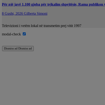
Për një javë 1.100 gjoba për tejkalim shpejtësie, Rama publikon 
8 Gusht, 2026
Gilberta Simoni
Televizioni i vetëm lokal në transmetim prej vitit 1997
modal-check
Dismiss ad
Dismiss ad