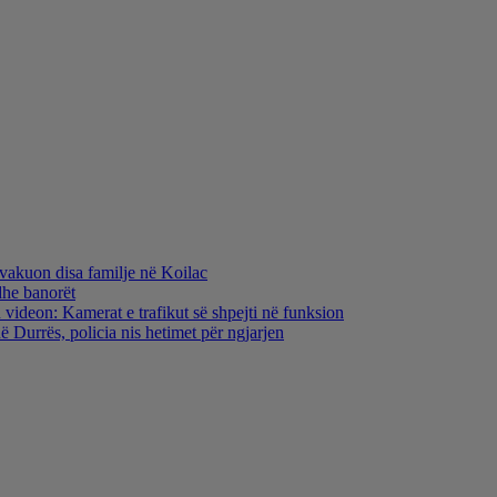
evakuon disa familje në Koilac
dhe banorët
 videon: Kamerat e trafikut së shpejti në funksion
 Durrës, policia nis hetimet për ngjarjen