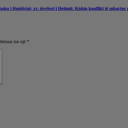
ku i fëmijërisë, zv. drejtori i Hetimit: Kishin konflikt të mbartur
shënuar me një
*