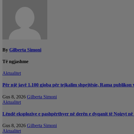
postimet
By
Gilberta Simoni
Të ngjashme
Aktualitet
Për një javë 1.100 gjoba për tejkalim shpejtësie, Rama publikon 
Gus 8, 2026
Gilberta Simoni
Aktualitet
Lëndë eksplozive e pashpërthyer në derën e dyqanit të Noizyt në 
Gus 8, 2026
Gilberta Simoni
Aktualitet