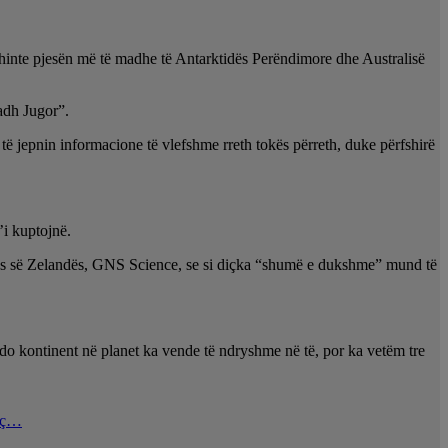
fshinte pjesën më të madhe të Antarktidës Perëndimore dhe Australisë
adh Jugor”.
n të jepnin informacione të vlefshme rreth tokës përreth, duke përfshirë
’i kuptojnë.
orës së Zelandës, GNS Science, se si diçka “shumë e dukshme” mund të
 çdo kontinent në planet ka vende të ndryshme në të, por ka vetëm tre
jeç…