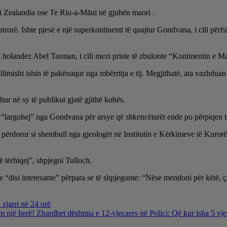
 si Zealandia ose Te Riu-a-Māui në gjuhën maori .
rorë. Ishte pjesë e një superkontinenti të quajtur Gondvana, i cili për
i holandez Abel Tasman, i cili mezi priste të zbulonte “Kontinentin e M
fillimisht ishin të pakënaqur nga mbërritja e tij. Megjithatë, ata vazhdua
ur në sy të publikut gjatë gjithë kohës.
të “largohej” nga Gondvana për arsye që shkencëtarët ende po përpiqen t
ë përdorur si shembull nga gjeologët në Institutin e Kërkimeve të Kur
ë tërhiqej”, shpjegoi Tulloch.
hte “disi interesante” përpara se të shpjegonte: “Nëse mendoni për këtë,
 zjarri në 24 orë
m një herë! Zbardhet dëshmia e 12-vjeçares në Polici: Që kur isha 5 v