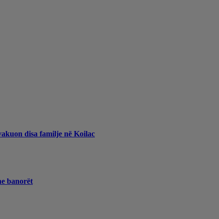
vakuon disa familje në Koilac
he banorët