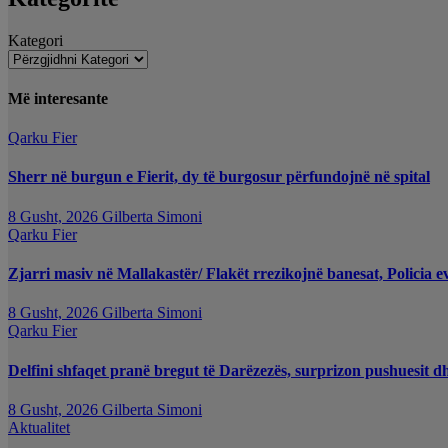
Kategori
Më interesante
Qarku Fier
Sherr në burgun e Fierit, dy të burgosur përfundojnë në spital
8 Gusht, 2026
Gilberta Simoni
Qarku Fier
Zjarri masiv në Mallakastër/ Flakët rrezikojnë banesat, Policia e
8 Gusht, 2026
Gilberta Simoni
Qarku Fier
Delfini shfaqet pranë bregut të Darëzezës, surprizon pushuesit d
8 Gusht, 2026
Gilberta Simoni
Aktualitet