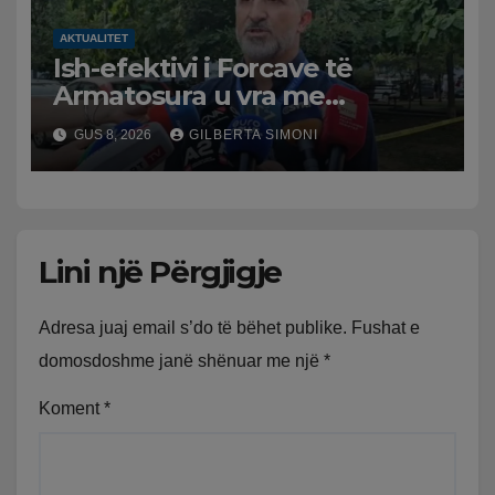
AKTUALITET
Ish-efektivi i Forcave të
Armatosura u vra me
kallashnikov nga shoku i
GUS 8, 2026
GILBERTA SIMONI
fëmijërisë, zv. drejtori i
Hetimit: Kishin konflikt të
mbartur prej disa kohësh
Lini një Përgjigje
Adresa juaj email s’do të bëhet publike.
Fushat e
domosdoshme janë shënuar me një
*
Koment
*