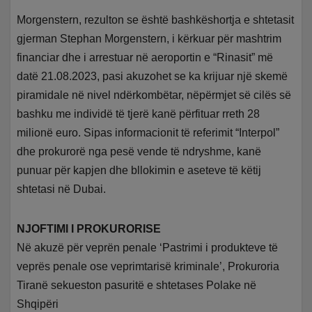
Morgenstern, rezulton se është bashkëshortja e shtetasit
gjerman Stephan Morgenstern, i kërkuar për mashtrim
financiar dhe i arrestuar në aeroportin e “Rinasit” më
datë 21.08.2023, pasi akuzohet se ka krijuar një skemë
piramidale në nivel ndërkombëtar, nëpërmjet së cilës së
bashku me individë të tjerë kanë përfituar rreth 28
milionë euro. Sipas informacionit të referimit “Interpol”
dhe prokurorë nga pesë vende të ndryshme, kanë
punuar për kapjen dhe bllokimin e aseteve të këtij
shtetasi në Dubai.
NJOFTIMI I PROKURORISE
Në akuzë për veprën penale ‘Pastrimi i produkteve të
veprës penale ose veprimtarisë kriminale’, Prokuroria
Tiranë sekueston pasuritë e shtetases Polake në
Shqipëri