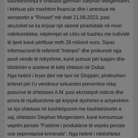
bashkëshortja e shtetasit gjerman Stephan Morgenstern,
i kërkuar për mashtrim financiar dhe i arrestuar në
aeroportin e “Rinasit” më datë 21.08.2023, pasi
akuzohet se ka krijuar një skemë piramidale në nivel
ndërkombëtar, nëpërmjet së cilës së bashku me individë
të tjerë kanë përfituar rreth 28 milionë euro. Sipas
informacionit të referimit “Interpol” dhe prokurorë nga
pesë vende të ndryshme, kanë punuar për kapjen dhe
bllokimin e aseteve të këtij shtetasi në Dubai.
Nga hetimi i kryer deri më tani në Shqipëri, plotësohen
kriteret për t’u vendosur sekuestro preventive ndaj
pasurive të shtetases A.M. pasi ekzistojnë indicie dhe
prova të mjaftueshme që krijojnë dyshimin e arsyeshëm
se kjo shtetase në bashkëpunim me bashkëshortin e
saj, shtetasin Stephan Morgenstern. kanë konsumuar
veprën penale “Pastrimi i produkteve të veprës penale
ose veprimtarisë kriminale”. Nga hetimi i mbështetur