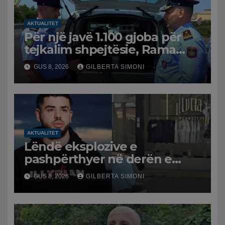
AKTUALITET
Për një javë 1.100 gjoba për
tejkalim shpejtësie, Rama
publikon videon: Kamerat e
GUS 8, 2026
GILBERTA SIMONI
trafikut së shpejti në
funksion
AKTUALITET
Lëndë eksplozive e
pashpërthyer në derën e
dyqanit të Noizyt në Durrës,
GUS 8, 2026
GILBERTA SIMONI
policia nis hetimet për
ngjarjen