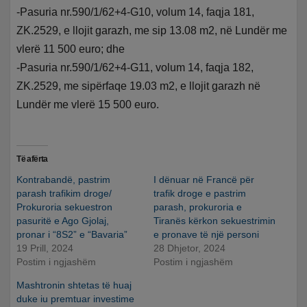
-Pasuria nr.590/1/62+4-G10, volum 14, faqja 181,
ZK.2529, e llojit garazh, me sip 13.08 m2, në Lundër me
vlerë 11 500 euro; dhe
-Pasuria nr.590/1/62+4-G11, volum 14, faqja 182,
ZK.2529, me sipërfaqe 19.03 m2, e llojit garazh në
Lundër me vlerë 15 500 euro.
Të afërta
Kontrabandë, pastrim
I dënuar në Francë për
parash trafikim droge/
trafik droge e pastrim
Prokuroria sekuestron
parash, prokuroria e
pasuritë e Ago Gjolaj,
Tiranës kërkon sekuestrimin
pronar i “8S2” e “Bavaria”
e pronave të një personi
19 Prill, 2024
28 Dhjetor, 2024
Postim i ngjashëm
Postim i ngjashëm
Mashtronin shtetas të huaj
duke iu premtuar investime