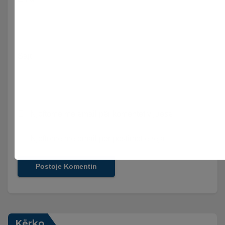
Sajt
Njoftomë me email për komentet vijuese.
Njoftomë me email për postimet e reja.
Kërko