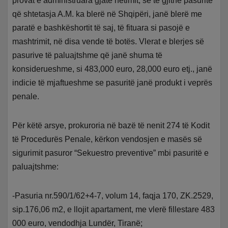
provat e administruara gjatë hetimit, se të gjithë pasuritë
që shtetasja A.M. ka blerë në Shqipëri, janë blerë me
paratë e bashkëshortit të saj, të fituara si pasojë e
mashtrimit, në disa vende të botës. Vlerat e blerjes së
pasurive të paluajtshme që janë shuma të
konsiderueshme, si 483,000 euro, 28,000 euro etj., janë
indicie të mjaftueshme se pasuritë janë produkt i veprës
penale.
Për këtë arsye, prokuroria në bazë të nenit 274 të Kodit
të Procedurës Penale, kërkon vendosjen e masës së
sigurimit pasuror “Sekuestro preventive” mbi pasuritë e
paluajtshme:
-Pasuria nr.590/1/62+4-7, volum 14, faqja 170, ZK.2529,
sip.176,06 m2, e llojit apartament, me vlerë fillestare 483
000 euro, vendodhja Lundër, Tiranë;