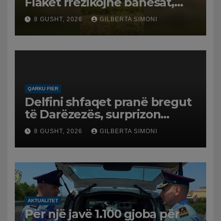
Flakët rrezikojnë banesat,
Policia evakuon disa familje
8 GUSHT, 2026
GILBERTA SIMONI
në Koilac
QARKU FIER
Delfini shfaqet pranë bregut
të Darëzezës, surprizon
pushuesit dhe banorët
8 GUSHT, 2026
GILBERTA SIMONI
AKTUALITET
Për një javë 1.100 gjoba për