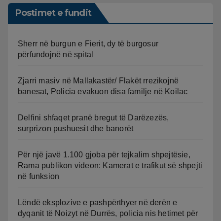
Postimet e fundit
Sherr në burgun e Fierit, dy të burgosur
përfundojnë në spital
Zjarri masiv në Mallakastër/ Flakët rrezikojnë
banesat, Policia evakuon disa familje në Koilac
Delfini shfaqet pranë bregut të Darëzezës,
surprizon pushuesit dhe banorët
Për një javë 1.100 gjoba për tejkalim shpejtësie,
Rama publikon videon: Kamerat e trafikut së shpejti
në funksion
Lëndë eksplozive e pashpërthyer në derën e
dyqanit të Noizyt në Durrës, policia nis hetimet për