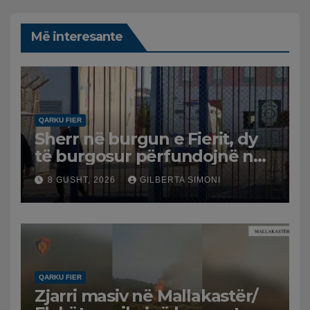
Më interesante
QARKU FIER
Sherr në burgun e Fierit, dy
të burgosur përfundojnë në
spital
8 GUSHT, 2026
GILBERTA SIMONI
QARKU FIER
Zjarri masiv në Mallakastër/