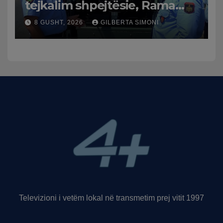
tejkalim shpejtësie, Rama
publikon videon: Kamerat e
8 GUSHT, 2026
GILBERTA SIMONI
trafikut së shpejti në
funksion
Televizioni i vetëm lokal në transmetim prej vitit 1997