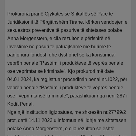
Prokuroria pranë Gjykatës së Shkallës së Parë të
Juridiksionit të Përgjithshëm Tiranë, kërkon vendosjen e
sekuestros preventive të pasurive të shtetases polake
Anna Morgenstern, e cila rezulton e përfshirë në
investime në pasuri të paluajtshme me burime të
panjohura fondesh dhe dyshohet se ka konsumuar
veprën penale “Pastrimi i produkteve të veprës penale
ose veprimtarisë kriminale”. Kjo prokurori më datë
04.01.2024, ka regjistruar procedimin penal nr.1022, për
veprën penale “Pastrimi i produkteve të veprës penale
ose i veprimtarisë kriminale”, parashikuar nga neni 287 i
Kodit Penal.
Nga një institucion ligjzbatues, me shkresën nr.27799/2
prot, datë 14.11.2023 u informua në lidhje me shtetasen
polake Anna Morgenstern, e cila rezulton se është