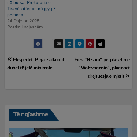
në bursa, Prokuroria e
Tiranës dërgon në gjyq 7
persona
24 Dhjetor, 2025
Postim i ngjashëm
Lëvizje
Ekspertët: Pirja e alkoolit
Fier/ “Nisani” përplaset me
duhet të jetë minimale
“Wolsvagenin”, plagoset
te
drejtuesja e mjetit
postimet
Të ngjashme