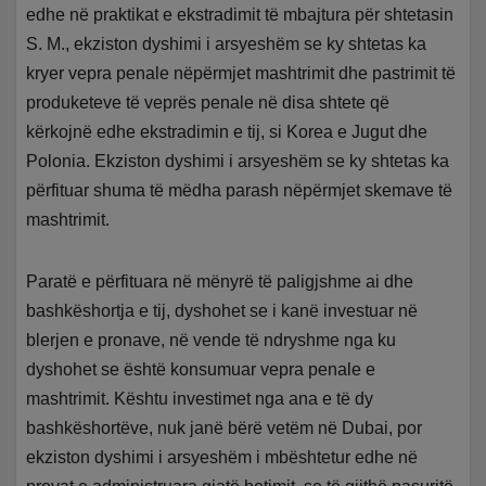
edhe në praktikat e ekstradimit të mbajtura për shtetasin
S. M., ekziston dyshimi i arsyeshëm se ky shtetas ka
kryer vepra penale nëpërmjet mashtrimit dhe pastrimit të
produketeve të veprës penale në disa shtete që
kërkojnë edhe ekstradimin e tij, si Korea e Jugut dhe
Polonia. Ekziston dyshimi i arsyeshëm se ky shtetas ka
përfituar shuma të mëdha parash nëpërmjet skemave të
mashtrimit.
Paratë e përfituara në mënyrë të paligjshme ai dhe
bashkëshortja e tij, dyshohet se i kanë investuar në
blerjen e pronave, në vende të ndryshme nga ku
dyshohet se është konsumuar vepra penale e
mashtrimit. Kështu investimet nga ana e të dy
bashkëshortëve, nuk janë bërë vetëm në Dubai, por
ekziston dyshimi i arsyeshëm i mbështetur edhe në