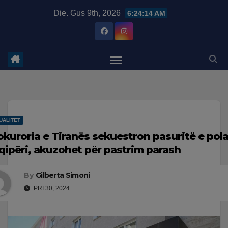
Skip
modal-check
Die. Gus 9th, 2026
6:24:15 AM
to
content
UALITET
okuroria e Tiranës sekuestron pasuritë e pol
qipëri, akuzohet për pastrim parash
By
Gilberta Simoni
PRI 30, 2024