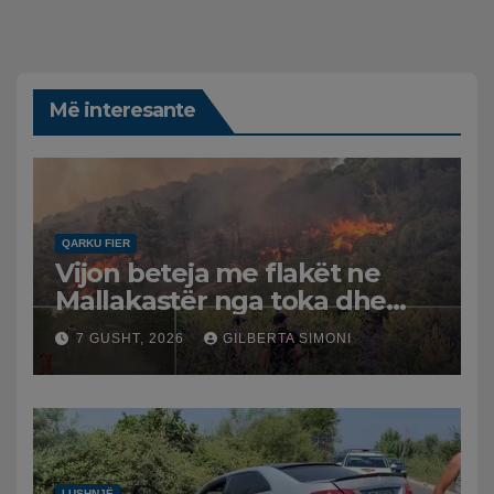
Më interesante
QARKU FIER
Vijon beteja me flakët ne
Mallakastër nga toka dhe
nga ajri me dy helikopterë.
7 GUSHT, 2026
GILBERTA SIMONI
LUSHNJË