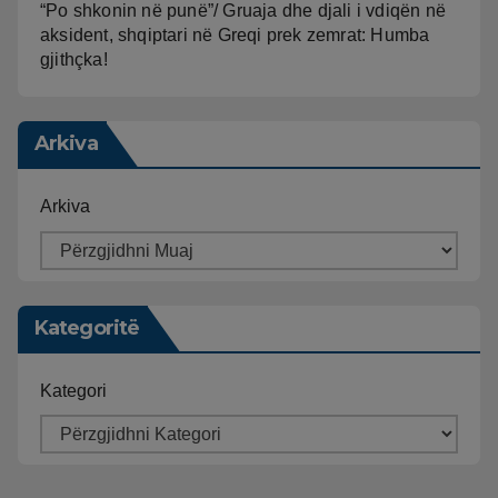
“Po shkonin në punë”/ Gruaja dhe djali i vdiqën në
aksident, shqiptari në Greqi prek zemrat: Humba
gjithçka!
Arkiva
Arkiva
Kategoritë
Kategori