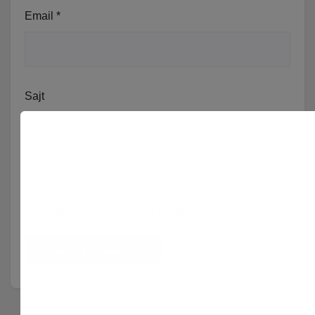
Email
*
Sajt
Njoftomë me email për komentet vijuese.
Njoftomë me email për postimet e reja.