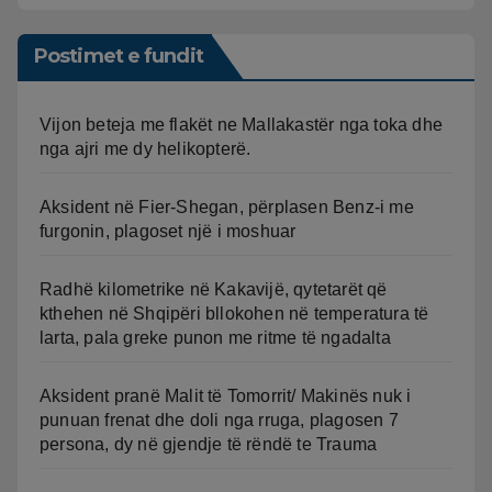
Postimet e fundit
Vijon beteja me flakët ne Mallakastër nga toka dhe
nga ajri me dy helikopterë.
Aksident në Fier-Shegan, përplasen Benz-i me
furgonin, plagoset një i moshuar
Radhë kilometrike në Kakavijë, qytetarët që
kthehen në Shqipëri bllokohen në temperatura të
larta, pala greke punon me ritme të ngadalta
Aksident pranë Malit të Tomorrit/ Makinës nuk i
punuan frenat dhe doli nga rruga, plagosen 7
persona, dy në gjendje të rëndë te Trauma