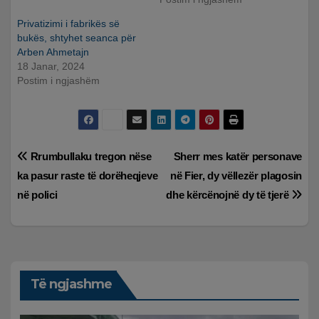
Privatizimi i fabrikës së
bukës, shtyhet seanca për
Arben Ahmetajn
18 Janar, 2024
Postim i ngjashëm
Lëvizje
Rrumbullaku tregon nëse
Sherr mes katër personave
ka pasur raste të dorëheqjeve
në Fier, dy vëllezër plagosin
te
në polici
dhe kërcënojnë dy të tjerë
postimet
Të ngjashme