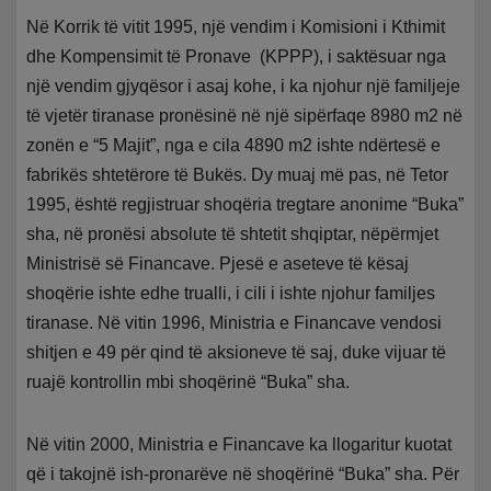
Në Korrik të vitit 1995, një vendim i Komisioni i Kthimit
dhe Kompensimit të Pronave (KPPP), i saktësuar nga
një vendim gjyqësor i asaj kohe, i ka njohur një familjeje
të vjetër tiranase pronësinë në një sipërfaqe 8980 m2 në
zonën e “5 Majit”, nga e cila 4890 m2 ishte ndërtesë e
fabrikës shtetërore të Bukës. Dy muaj më pas, në Tetor
1995, është regjistruar shoqëria tregtare anonime “Buka”
sha, në pronësi absolute të shtetit shqiptar, nëpërmjet
Ministrisë së Financave. Pjesë e aseteve të kësaj
shoqërie ishte edhe trualli, i cili i ishte njohur familjes
tiranase. Në vitin 1996, Ministria e Financave vendosi
shitjen e 49 për qind të aksioneve të saj, duke vijuar të
ruajë kontrollin mbi shoqërinë “Buka” sha.
Në vitin 2000, Ministria e Financave ka llogaritur kuotat
që i takojnë ish-pronarëve në shoqërinë “Buka” sha. Për