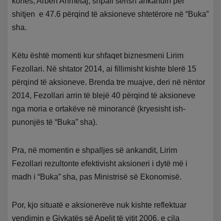
kohës, Arben Ahmetaj, shpall sërish ankandin për
shitjen e 47.6 përqind të aksioneve shtetërore në “Buka”
sha.
Këtu është momenti kur shfaqet biznesmeni Lirim
Fezollari. Në shtator 2014, ai fillimisht kishte blerë 15
përqind të aksioneve. Brenda tre muajve, deri në nëntor
2014, Fezollari arrin të blejë 40 përqind të aksioneve
nga moria e ortakëve në minorancë (kryesisht ish-
punonjës të “Buka” sha).
Pra, në momentin e shpalljes së ankandit, Lirim
Fezollari rezultonte efektivisht aksioneri i dytë më i
madh i “Buka” sha, pas Ministrisë së Ekonomisë.
Por, kjo situatë e aksionerëve nuk kishte reflektuar
vendimin e Gjykatës së Apelit të vitit 2006, e cila