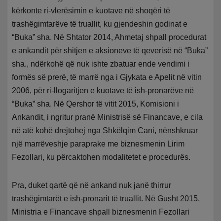
kërkonte ri-vlerësimin e kuotave në shoqëri të
trashëgimtarëve të truallit, ku gjendeshin godinat e
“Buka” sha. Në Shtator 2014, Ahmetaj shpall procedurat
e ankandit për shitjen e aksioneve të qeverisë në “Buka”
sha., ndërkohë që nuk ishte zbatuar ende vendimi i
formës së prerë, të marrë nga i Gjykata e Apelit në vitin
2006, për ri-llogaritjen e kuotave të ish-pronarëve në
“Buka” sha. Në Qershor të vitit 2015, Komisioni i
Ankandit, i ngritur pranë Ministrisë së Financave, e cila
në atë kohë drejtohej nga Shkëlqim Cani, nënshkruar
një marrëveshje paraprake me biznesmenin Lirim
Fezollari, ku përcaktohen modalitetet e procedurës.
Pra, duket qartë që në ankand nuk janë thirrur
trashëgimtarët e ish-pronarit të truallit. Në Gusht 2015,
Ministria e Financave shpall biznesmenin Fezollari