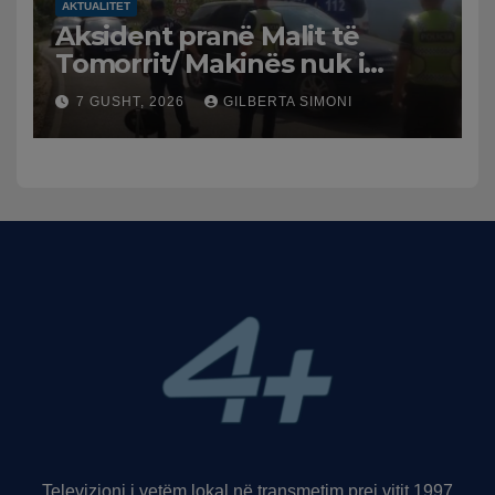
AKTUALITET
Aksident pranë Malit të
Tomorrit/ Makinës nuk i
punuan frenat dhe doli nga
7 GUSHT, 2026
GILBERTA SIMONI
rruga, plagosen 7 persona,
dy në gjendje të rëndë te
Trauma
Televizioni i vetëm lokal në transmetim prej vitit 1997