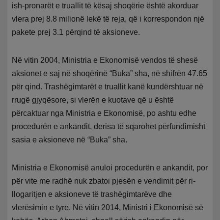
ish-pronarët e truallit të kësaj shoqërie është akorduar
vlera prej 8.8 milionë lekë të reja, që i korrespondon një
pakete prej 3.1 përqind të aksioneve.
Në vitin 2004, Ministria e Ekonomisë vendos të shesë
aksionet e saj në shoqërinë “Buka” sha, në shifrën 47.65
për qind. Trashëgimtarët e truallit kanë kundërshtuar në
rrugë gjyqësore, si vlerën e kuotave që u është
përcaktuar nga Ministria e Ekonomisë, po ashtu edhe
procedurën e ankandit, derisa të sqarohet përfundimisht
sasia e aksioneve në “Buka” sha.
Ministria e Ekonomisë anuloi procedurën e ankandit, por
për vite me radhë nuk zbatoi pjesën e vendimit për ri-
llogaritjen e aksioneve të trashëgimtarëve dhe
vlerësimin e tyre. Në vitin 2014, Ministri i Ekonomisë së