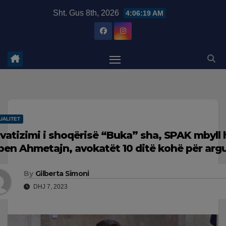
Skip
modal-check
Sht. Gus 8th, 2026
4:06:20 AM
to
content
UALITET
ivatizimi i shoqërisë “Buka” sha, SPAK mbyll
ben Ahmetajn, avokatët 10 ditë kohë për ar
By
Gilberta Simoni
DHJ 7, 2023