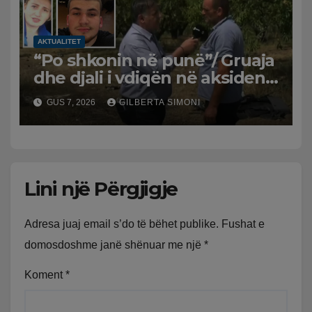
AKTUALITET
“Po shkonin në punë”/ Gruaja
dhe djali i vdiqën në aksident,
shqiptari në Greqi prek
GUS 7, 2026
GILBERTA SIMONI
zemrat: Humba gjithçka!
Lini një Përgjigje
Adresa juaj email s’do të bëhet publike.
Fushat e
domosdoshme janë shënuar me një
*
Koment
*