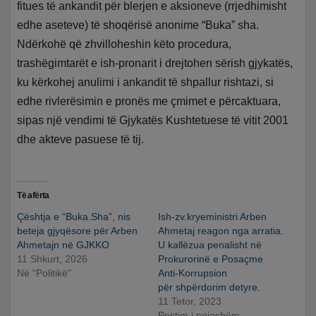
fitues të ankandit për blerjen e aksioneve (rrjedhimisht
edhe aseteve) të shoqërisë anonime “Buka” sha.
Ndërkohë që zhvilloheshin këto procedura,
trashëgimtarët e ish-pronarit i drejtohen sërish gjykatës,
ku kërkohej anulimi i ankandit të shpallur rishtazi, si
edhe rivlerësimin e pronës me çmimet e përcaktuara,
sipas një vendimi të Gjykatës Kushtetuese të vitit 2001
dhe akteve pasuese të tij.
Të afërta
Çështja e “Buka.Sha”, nis
Ish-zv.kryeministri Arben
beteja gjyqësore për Arben
Ahmetaj reagon nga arratia.
Ahmetajn në GJKKO
U kallëzua penalisht në
11 Shkurt, 2026
Prokurorinë e Posaçme
Në “Politikë”
Anti-Korrupsion
për shpërdorim detyre.
11 Tetor, 2023
Postim i ngjashëm