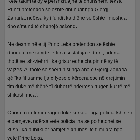
Këtë takim të dy e përshkruajnë të dhunshëm, teksa
Princi pretendon se është dhunuar nga Gjergj
Zaharia, ndërsa ky i fundit ka thënë se është i moshuar
dhe s’mund të dhunojë askënd.
Në dëshminë e tij Princ Leka pretendon se është
dhunuar me sende të forta si statuja e drurit, ndërsa
thotë se ish-vjehrri i ka grisur edhe xhupin në sy të
vajzës. Ai thotë se sherri nisi nga ana e Gjergj Zaharia
që “ka filluar me fjale fyese e kërcënuese në drejtimin
tim duke më thënë t’i duhet të ndërrosh rrugën kur të më
shikosh mua”.
Oborri mbretëror reagoi duke kërkuar nga policia fshirjen
e pamjeve, ndërsa vetë policia tha se po hetohet se
kush i ka publikuar pamjet e dhunës, të filmuara nga
vetë Princ Leka.