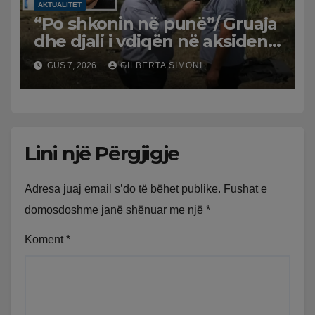
AKTUALITET
“Po shkonin në punë”/ Gruaja
dhe djali i vdiqën në aksident,
shqiptari në Greqi prek
GUS 7, 2026
GILBERTA SIMONI
zemrat: Humba gjithçka!
Lini një Përgjigje
Adresa juaj email s’do të bëhet publike.
Fushat e
domosdoshme janë shënuar me një
*
Koment
*