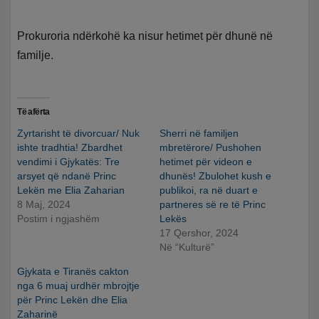
Prokuroria ndërkohë ka nisur hetimet për dhunë në
familje.
Të afërta
Zyrtarisht të divorcuar/ Nuk
Sherri në familjen
ishte tradhtia! Zbardhet
mbretërore/ Pushohen
vendimi i Gjykatës: Tre
hetimet për videon e
arsyet që ndanë Princ
dhunës! Zbulohet kush e
Lekën me Elia Zaharian
publikoi, ra në duart e
8 Maj, 2024
partneres së re të Princ
Postim i ngjashëm
Lekës
17 Qershor, 2024
Në “Kulturë”
Gjykata e Tiranës cakton
nga 6 muaj urdhër mbrojtje
për Princ Lekën dhe Elia
Zaharinë