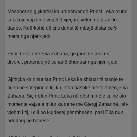
Mësohet se gjykatësi ka urdhëruar që Princi Leka mund
ta takojë vajzën e vogël 3 vjeçare vetën në prani të
dados. Ndërkohë që çifti duhet të mbajë distancë 5
metra nga njëri-tjetri.
Princ Leka dhe Elia Zaharia, që janë në proces
divorci, pretendojnë se janë dhunuar nga njëri-tjetri.
Gjithçka ka nisur kur Princ Leka ka shkuar të takojë të
bijën në shtëpinë e tij, ku jeton bashkë me të ëmën, Elia
Zaharia. Siç rrëfen Princ Leka në dëshminë e tij, në ato
momente vajza e mitur ka qenë me Gjergj Zaharinë, ish-
vjehrri i tij, i cili po kujdesej për mbesën, pasi Elia nuk
ndodhej në banesë.