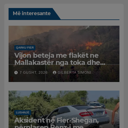
Më interesante
QARKU FIER
Vijon beteja me flakët ne
Mallakastër nga toka dhe
nga ajri me dy helikopterë.
7 GUSHT, 2026
GILBERTA SIMONI
LUSHNJË
Aksident në Fier-Shegan,
përplasen Benz-i me