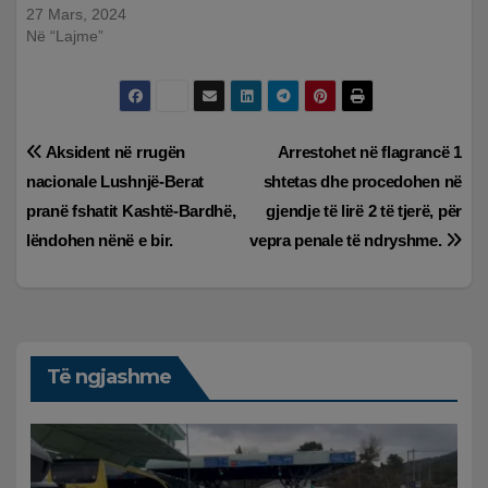
27 Mars, 2024
Në “Lajme”
Lëvizje
Aksident në rrugën
Arrestohet në flagrancë 1
nacionale Lushnjë-Berat
shtetas dhe procedohen në
te
pranë fshatit Kashtë-Bardhë,
gjendje të lirë 2 të tjerë, për
postimet
lëndohen nënë e bir.
vepra penale të ndryshme.
Të ngjashme