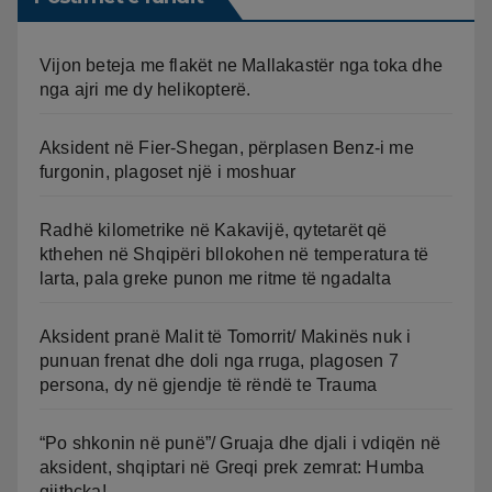
Vijon beteja me flakët ne Mallakastër nga toka dhe
nga ajri me dy helikopterë.
Aksident në Fier-Shegan, përplasen Benz-i me
furgonin, plagoset një i moshuar
Radhë kilometrike në Kakavijë, qytetarët që
kthehen në Shqipëri bllokohen në temperatura të
larta, pala greke punon me ritme të ngadalta
Aksident pranë Malit të Tomorrit/ Makinës nuk i
punuan frenat dhe doli nga rruga, plagosen 7
persona, dy në gjendje të rëndë te Trauma
“Po shkonin në punë”/ Gruaja dhe djali i vdiqën në
aksident, shqiptari në Greqi prek zemrat: Humba
gjithçka!