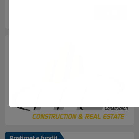
Kërko
Postimet e fundit