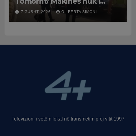
Tomorrit/ Makinës nuk i
punuan frenat dhe doli nga
7 GUSHT, 2026
GILBERTA SIMONI
rruga, plagosen 7 persona,
dy në gjendje të rëndë te
Trauma
Televizioni i vetëm lokal në transmetim prej vitit 1997