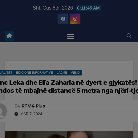
Skip
modal-check
Sht. Gus 8th, 2026
6:11:46 AM
to
content
UALITET
EDICIONE INFORMATIVE
LAJME
VENDI
inc Leka dhe Elia Zaharia në dyert e gjykatës!
ndos të mbajnë distancë 5 metra nga njëri-tje
By
RTV 4 Plus
MAR 7, 2024