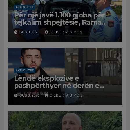
AKTUALITET
Për një javë 1.100 gjoba për
tejkalim shpejtësie, Rama
publikon videon: Kamerat e
GUS 8, 2026
GILBERTA SIMONI
trafikut së shpejti në
funksion
AKTUALITET
Lëndë eksplozive e
pashpërthyer në derën e
dyqanit të Noizyt në Durrës,
GUS 8, 2026
GILBERTA SIMONI
policia nis hetimet për
ngjarjen