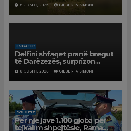
Policia evakuon disa familje
8 GUSHT, 2026
GILBERTA SIMONI
në Koilac
QARKU FIER
Delfini shfaqet pranë bregut
të Darëzezës, surprizon
pushuesit dhe banorët
8 GUSHT, 2026
GILBERTA SIMONI
AKTUALITET
Për një javë 1.100 gjoba për
tejkalim shpejtësie, Rama