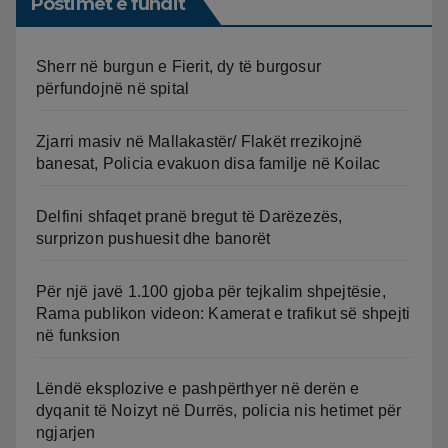
Postimet e fundit
Sherr në burgun e Fierit, dy të burgosur
përfundojnë në spital
Zjarri masiv në Mallakastër/ Flakët rrezikojnë
banesat, Policia evakuon disa familje në Koilac
Delfini shfaqet pranë bregut të Darëzezës,
surprizon pushuesit dhe banorët
Për një javë 1.100 gjoba për tejkalim shpejtësie,
Rama publikon videon: Kamerat e trafikut së shpejti
në funksion
Lëndë eksplozive e pashpërthyer në derën e
dyqanit të Noizyt në Durrës, policia nis hetimet për
ngjarjen