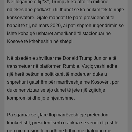
Në llogarinë e tij “X”, Trump Jr. ka afro 15 milionë
ndjekës dhe podkasti i tij thuhet se ka ndikim tek të rinjtë
konservatorë. Gjatë mandatit të parë presidencial të
babait të tij, në mars 2020, ai pati shprehur qëndrimin se
ishte koha që ushtarët amerikanë të stacionuar në
Kosovë të ktheheshin në shtëpi.
Në bisedën e zhvilluar me Donald Trump Junior, e të
transmetuar në platformën Rumble, Vuçiç veshi edhe
një herë petkun e politikanit të moderuar, duke u
shprehur i gatshëm për marrëveshje me Kosovën, por
duke nënvizuar se ajo duhet të jetë një zgjidhje
kompromisi dhe jo e njëanshme.
Pa sqaruar se çfarë lloj marrëveshjeje pretendon
konkretisht, president serb u ankua se vendi i tij është
nën një presion të madh në lidhje me dialogun me