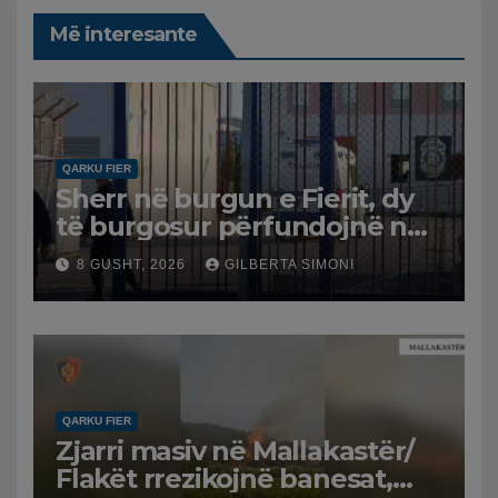
Më interesante
QARKU FIER
Sherr në burgun e Fierit, dy
të burgosur përfundojnë në
spital
8 GUSHT, 2026
GILBERTA SIMONI
QARKU FIER
Zjarri masiv në Mallakastër/
Flakët rrezikojnë banesat,