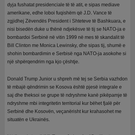
dyja fushatat presidenciale të të atit, e sipas mediave
amerikane, edhe loboi fuqishëm që J.D. Vance të
zgjidhej Zëvendës President i Shteteve të Bashkuara, e
nisi bisedën duke u thënë ndjekësve të tij se NATO-ja e
bombardoi Serbinë në vitin 1999 në mes të skandalit të
Bill Clinton me Monica Lewinsky, dhe sipas tij, shumë e
shohin bombardimin e Serbisë nga NATO-ja asokohe si
një shpërqendrim nga kjo çështje.
Donald Trump Junior u shpreh më tej se Serbia vazhdon
të mbajë qëndrimin se Kosova është pjesë integrale e
saj dhe theksoi se grupe të ndryshme kanë pikëpamje të
ndryshme mbi integritetin territorial kur bëhet fjalë për
Serbinë dhe Kosovën, veçanërisht kur krahasohet me
situatën e Ukrainës.