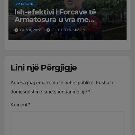
AKTUALITET
Ish-efektivi i Forcave të
Armatosura u vra me
kallashnikov nga shoku i
GUS 8, 2026
GILBERTA SIMONI
fëmijërisë, zv. drejtori i
Hetimit: Kishin konflikt të
mbartur prej disa kohësh
Lini një Përgjigje
Adresa juaj email s’do të bëhet publike.
Fushat e
domosdoshme janë shënuar me një
*
Koment
*