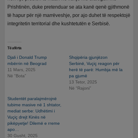
Prishtinën, duke pretenduar se ata kanë qenë gjithmonë
të hapur për një marrëveshje, por ajo duhet të respektojë
integritetin territorial dhe kushtetutën e Serbisë.
Të afërta
Djali i Donald Trump
Shqipëria gjunjëzon
mbërrin në Beograd
Serbinë, Vuçiç reagon për
11 Mars, 2025
herë të parë: Humbja më la
Në “Bota”
pa gjumë
13 Tetor, 2025
Në “Rajoni”
Studentët paralajmërojnë
tubime masive në 1 shtator,
mediat serbe: Udhëtimi i
Vuçiç drejt Kinës në
pikëpyetje! Dilemë e rreme
apo…
30 Gusht, 2025