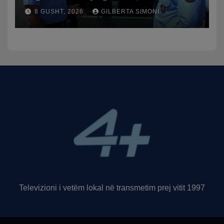
publikon videon: Kamerat e
8 GUSHT, 2026
GILBERTA SIMONI
trafikut së shpejti në
funksion
Televizioni i vetëm lokal në transmetim prej vitit 1997