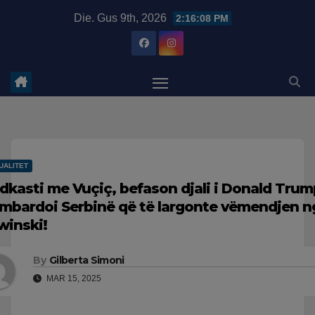
Skip
modal-check
Die. Gus 9th, 2026
2:16:09 PM
to
content
UALITET
dkasti me Vuçiç, befason djali i Donald Tru
mbardoi Serbinë që të largonte vëmendjen n
winski!
By
Gilberta Simoni
MAR 15, 2025