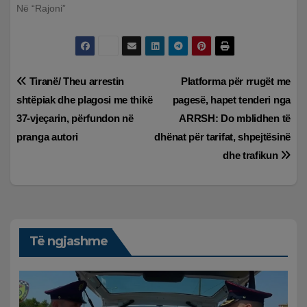
Në “Rajoni”
Lëvizje
Tiranë/ Theu arrestin
Platforma për rrugët me
shtëpiak dhe plagosi me thikë
pagesë, hapet tenderi nga
te
37-vjeçarin, përfundon në
ARRSH: Do mblidhen të
postimet
pranga autori
dhënat për tarifat, shpejtësinë
dhe trafikun
Të ngjashme