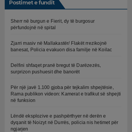
Postimet e fundit
Sherr në burgun e Fierit, dy të burgosur
përfundojnë në spital
Zjarri masiv në Mallakastër/ Flakët rrezikojnë
banesat, Policia evakuon disa familje në Koilac
Delfini shfaqet pranë bregut të Darëzezës,
surprizon pushuesit dhe banorët
Për një javë 1.100 gjoba për tejkalim shpejtësie,
Rama publikon videon: Kamerat e trafikut së shpejti
në funksion
Lëndë eksplozive e pashpërthyer në derën e
dyqanit të Noizyt në Durrës, policia nis hetimet për
ngjarjen