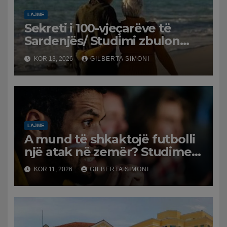
LAJME
Sekreti i 100-vjeçarëve të
Sardenjës/ Studimi zbulon
rolin e mendjes dhe
KOR 13, 2026
GILBERTA SIMONI
emocioneve
LAJME
A mund të shkaktojë futbolli
një atak në zemër? Studimet
zbulojnë rrezikun që sjell
KOR 11, 2026
GILBERTA SIMONI
stresi i ndeshjeve për tifozët