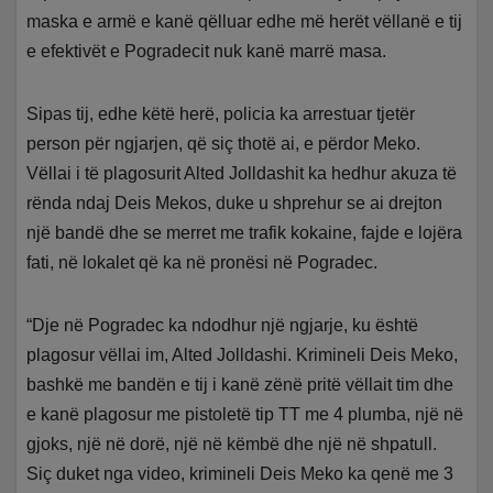
maska e armë e kanë qëlluar edhe më herët vëllanë e tij
e efektivët e Pogradecit nuk kanë marrë masa.
Sipas tij, edhe këtë herë, policia ka arrestuar tjetër
person për ngjarjen, që siç thotë ai, e përdor Meko.
Vëllai i të plagosurit Alted Jolldashit ka hedhur akuza të
rënda ndaj Deis Mekos, duke u shprehur se ai drejton
një bandë dhe se merret me trafik kokaine, fajde e lojëra
fati, në lokalet që ka në pronësi në Pogradec.
“Dje në Pogradec ka ndodhur një ngjarje, ku është
plagosur vëllai im, Alted Jolldashi. Krimineli Deis Meko,
bashkë me bandën e tij i kanë zënë pritë vëllait tim dhe
e kanë plagosur me pistoletë tip TT me 4 plumba, një në
gjoks, një në dorë, një në këmbë dhe një në shpatull.
Siç duket nga video, krimineli Deis Meko ka qenë me 3