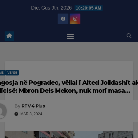
Skip
modal-check
Die. Gus 9th, 2026
10:20:06 AM
to
content
ME
VENDI
agosja në Pogradec, vëllai i Alted Jolldashit 
licisë: Mbron Deis Mekon, nuk mori masa…
By
RTV 4 Plus
MAR 3, 2024