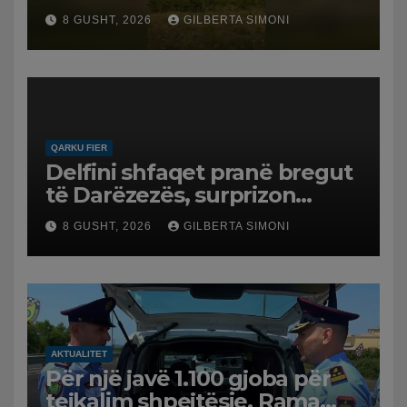
Policia evakuon disa familje
8 GUSHT, 2026
GILBERTA SIMONI
në Koilac
QARKU FIER
Delfini shfaqet pranë bregut
të Darëzezës, surprizon
pushuesit dhe banorët
8 GUSHT, 2026
GILBERTA SIMONI
AKTUALITET
Për një javë 1.100 gjoba për
tejkalim shpejtësie, Rama