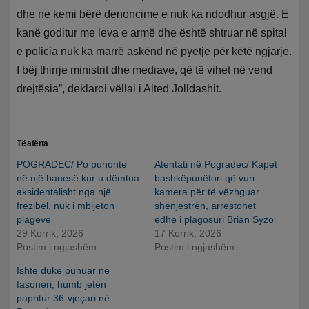
dhe ne kemi bërë denoncime e nuk ka ndodhur asgjë. E
kanë goditur me leva e armë dhe është shtruar në spital
e policia nuk ka marrë askënd në pyetje për këtë ngjarje.
I bëj thirrje ministrit dhe mediave, që të vihet në vend
drejtësia”, deklaroi vëllai i Alted Jolldashit.
Të afërta
POGRADEC/ Po punonte
Atentati në Pogradec/ Kapet
në një banesë kur u dëmtua
bashkëpunëtori që vuri
aksidentalisht nga një
kamera për të vëzhguar
frezibël, nuk i mbijeton
shënjestrën, arrestohet
plagëve
edhe i plagosuri Brian Syzo
29 Korrik, 2026
17 Korrik, 2026
Postim i ngjashëm
Postim i ngjashëm
Ishte duke punuar në
fasoneri, humb jetën
papritur 36-vjeçari në