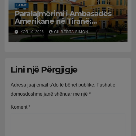
LAJME
Paralajmërimi i Ambasadës
Amerikane në Tiranë:
Prindërit që përdorin vizat
KOR 10, 2026
GILBERTA SIMONI
turistike për të lindur në
SHBA mund të mos u
rinovohet në të ardhmen
Lini një Përgjigje
Adresa juaj email s’do të bëhet publike.
Fushat e
domosdoshme janë shënuar me një
*
Koment
*