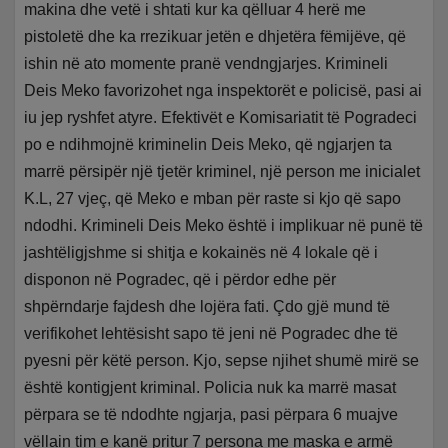
makina dhe vetë i shtati kur ka qëlluar 4 herë me
pistoletë dhe ka rrezikuar jetën e dhjetëra fëmijëve, që
ishin në ato momente pranë vendngjarjes. Krimineli
Deis Meko favorizohet nga inspektorët e policisë, pasi ai
iu jep ryshfet atyre. Efektivët e Komisariatit të Pogradeci
po e ndihmojnë kriminelin Deis Meko, që ngjarjen ta
marrë përsipër një tjetër kriminel, një person me inicialet
K.L, 27 vjeç, që Meko e mban për raste si kjo që sapo
ndodhi. Krimineli Deis Meko është i implikuar në punë të
jashtëligjshme si shitja e kokainës në 4 lokale që i
disponon në Pogradec, që i përdor edhe për
shpërndarje fajdesh dhe lojëra fati. Çdo gjë mund të
verifikohet lehtësisht sapo të jeni në Pogradec dhe të
pyesni për këtë person. Kjo, sepse njihet shumë mirë se
është kontigjent kriminal. Policia nuk ka marrë masat
përpara se të ndodhte ngjarja, pasi përpara 6 muajve
vëllain tim e kanë pritur 7 persona me maska e armë