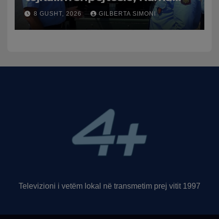
publikon videon: Kamerat e
8 GUSHT, 2026
GILBERTA SIMONI
trafikut së shpejti në
funksion
Televizioni i vetëm lokal në transmetim prej vitit 1997