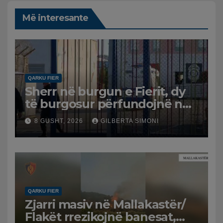
Më interesante
QARKU FIER
Sherr në burgun e Fierit, dy
të burgosur përfundojnë në
spital
8 GUSHT, 2026
GILBERTA SIMONI
QARKU FIER
Zjarri masiv në Mallakastër/
Flakët rrezikojnë banesat,