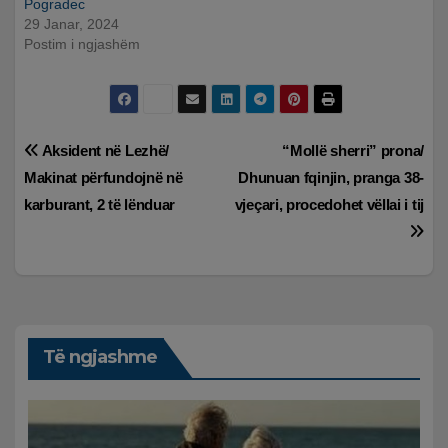
Pogradec
29 Janar, 2024
Postim i ngjashëm
Lëvizje
Aksident në Lezhë/
“Mollë sherri” prona/
Makinat përfundojnë në
Dhunuan fqinjin, pranga 38-
te
karburant, 2 të lënduar
vjeçari, procedohet vëllai i tij
postimet
Të ngjashme