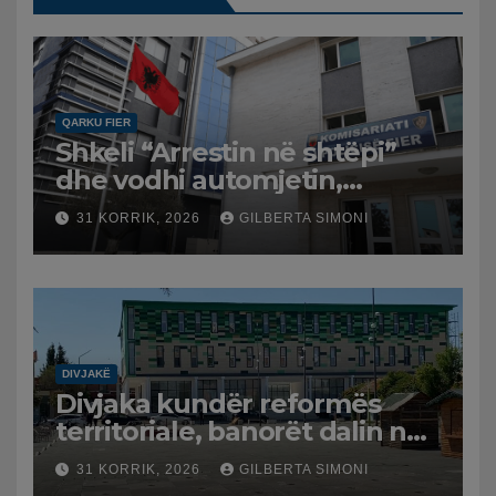
QARKU FIER
Shkeli “Arrestin në shtëpi”
dhe vodhi automjetin,
arrestohet 43-vjeçari
31 KORRIK, 2026
GILBERTA SIMONI
DIVJAKË
Divjaka kundër reformës
territoriale, banorët dalin në
protestë.
31 KORRIK, 2026
GILBERTA SIMONI