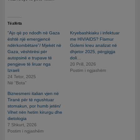
Të afërta
“Ajo që po ndodh në Gaza
Kryebashkiaku i infektuar
është një emergjencë
me HIV/AIDS? Flamur
ndërkombëtare”/ Mjekët në
Golemi kreu analizat në
Gaza, vështirësi për
dhjetor 2025, përgjigjja
autopsinë e trupave të
doli…
pengjeve të liruar nga
20 Prill, 2026
Izraeli
Postim i ngjashëm
24 Tetor, 2025
Në “Bota”
Biznesmeni italian vjen në
Tiranë për të ngushtuar
stomakun, por humb jetën/
Vihet nën hetim kirurgu dhe
dietologia
7 Shkurt, 2026
Postim i ngjashëm