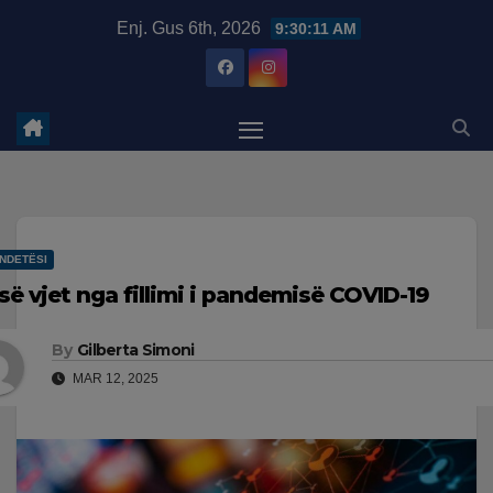
Skip
modal-check
Enj. Gus 6th, 2026
9:30:12 AM
to
content
NDETËSI
së vjet nga fillimi i pandemisë COVID-19
By
Gilberta Simoni
MAR 12, 2025