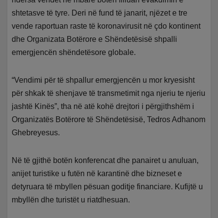
shtetasve të tyre. Deri në fund të janarit, njëzet e tre
vende raportuan raste të koronavirusit në çdo kontinent
dhe Organizata Botërore e Shëndetësisë shpalli
emergjencën shëndetësore globale.
“Vendimi për të shpallur emergjencën u mor kryesisht
për shkak të shenjave të transmetimit nga njeriu te njeriu
jashtë Kinës”, tha në atë kohë drejtori i përgjithshëm i
Organizatës Botërore të Shëndetësisë, Tedros Adhanom
Ghebreyesus.
Në të gjithë botën konferencat dhe panairet u anuluan,
anijet turistike u futën në karantinë dhe bizneset e
detyruara të mbyllen pësuan goditje financiare. Kufijtë u
mbyllën dhe turistët u riatdhesuan.