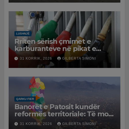
LUSHNJË
Rriten sërish çmimet e
karburanteve në pikat e
karburanteve në Lushnjë.
31 KORRIK, 2026
GILBERTA SIMONI
Tensionet në Lindjen e
Mesme shtrenjtojnë naftën
dhe benzinën në vend
QARKU FIER
Banorët e Patosit kundër
reformës territoriale: Të mos
humbasim identitetin e
31 KORRIK, 2026
GILBERTA SIMONI
qytetit