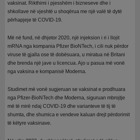
vaksinat. Rikthimi i pjesshëm i bizneseve dhe i
shkollave në vjeshtë u shoqërua me një valë të dytë
përhapjeje të COVID-19.
Më në fund, në dhjetor 2020, një injeksion i ri i llojit
mRNA nga kompania Pfizer BioNTech, i cili nuk përdor
viruse të gjalla ose të dobësuara, u miratua në Britani
dhe brenda një jave u licencua. Ajo u pasua më vonë
nga vaksina e kompanisë Moderna.
Studimet më vonë sugjeruan se vaksinat e prodhuara
nga Pfizer-BioNTech dhe Moderna, siguruan mbrojtje
më të mirë ndaj COVID-19 dhe varianteve të tij të
shumta, dhe shumica e vendeve kaluan drejt përdorimit
të këtyre vaksinave.