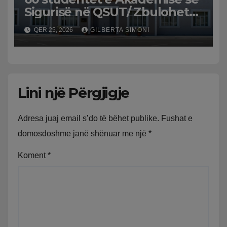
Sigurisë në QSUT/ Zbulohet
menuja e darkës, AKU
QER 25, 2026
GILBERTA SIMONI
mbledh mostrat e ushqimit
Lini një Përgjigje
Adresa juaj email s’do të bëhet publike.
Fushat e
domosdoshme janë shënuar me një
*
Koment
*