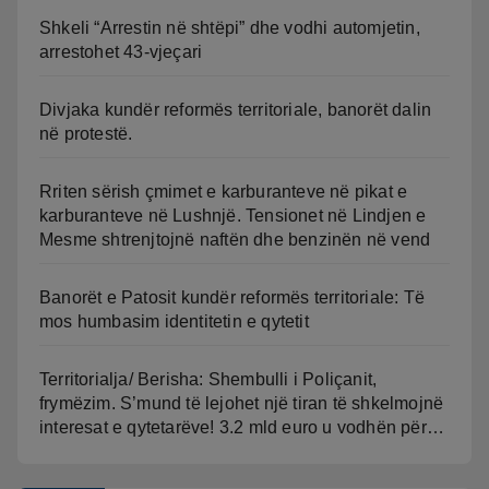
Shkeli “Arrestin në shtëpi” dhe vodhi automjetin,
arrestohet 43-vjeçari
Divjaka kundër reformës territoriale, banorët dalin
në protestë.
Rriten sërish çmimet e karburanteve në pikat e
karburanteve në Lushnjë. Tensionet në Lindjen e
Mesme shtrenjtojnë naftën dhe benzinën në vend
Banorët e Patosit kundër reformës territoriale: Të
mos humbasim identitetin e qytetit
Territorialja/ Berisha: Shembulli i Poliçanit,
frymëzim. S’mund të lejohet një tiran të shkelmojnë
interesat e qytetarëve! 3.2 mld euro u vodhën për…