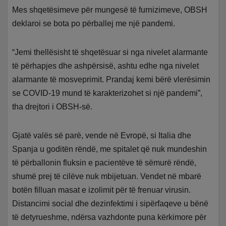
Mes shqetësimeve për mungesë të furnizimeve, OBSH
deklaroi se bota po përballej me një pandemi.
“Jemi thellësisht të shqetësuar si nga nivelet alarmante
të përhapjes dhe ashpërsisë, ashtu edhe nga nivelet
alarmante të mosveprimit. Prandaj kemi bërë vlerësimin
se COVID-19 mund të karakterizohet si një pandemi”,
tha drejtori i OBSH-së.
Gjatë valës së parë, vende në Evropë, si Italia dhe
Spanja u goditën rëndë, me spitalet që nuk mundeshin
të përballonin fluksin e pacientëve të sëmurë rëndë,
shumë prej të cilëve nuk mbijetuan. Vendet në mbarë
botën filluan masat e izolimit për të frenuar virusin.
Distancimi social dhe dezinfektimi i sipërfaqeve u bënë
të detyrueshme, ndërsa vazhdonte puna kërkimore për