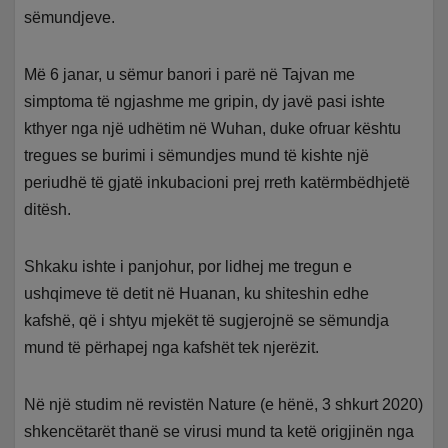
sëmundjeve.
Më 6 janar, u sëmur banori i parë në Tajvan me
simptoma të ngjashme me gripin, dy javë pasi ishte
kthyer nga një udhëtim në Wuhan, duke ofruar kështu
tregues se burimi i sëmundjes mund të kishte një
periudhë të gjatë inkubacioni prej rreth katërmbëdhjetë
ditësh.
Shkaku ishte i panjohur, por lidhej me tregun e
ushqimeve të detit në Huanan, ku shiteshin edhe
kafshë, që i shtyu mjekët të sugjerojnë se sëmundja
mund të përhapej nga kafshët tek njerëzit.
Në një studim në revistën Nature (e hënë, 3 shkurt 2020)
shkencëtarët thanë se virusi mund ta ketë origjinën nga