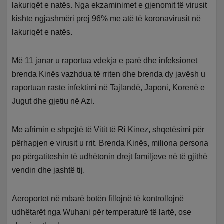
lakuriqët e natës. Nga ekzaminimet e gjenomit të virusit
kishte ngjashmëri prej 96% me atë të koronavirusit në
lakuriqët e natës.
Më 11 janar u raportua vdekja e parë dhe infeksionet
brenda Kinës vazhdua të rriten dhe brenda dy javësh u
raportuan raste infektimi në Tajlandë, Japoni, Korenë e
Jugut dhe gjetiu në Azi.
Me afrimin e shpejtë të Vitit të Ri Kinez, shqetësimi për
përhapjen e virusit u rrit. Brenda Kinës, miliona persona
po përgatiteshin të udhëtonin drejt familjeve në të gjithë
vendin dhe jashtë tij.
Aeroportet në mbarë botën fillojnë të kontrollojnë
udhëtarët nga Wuhani për temperaturë të lartë, ose