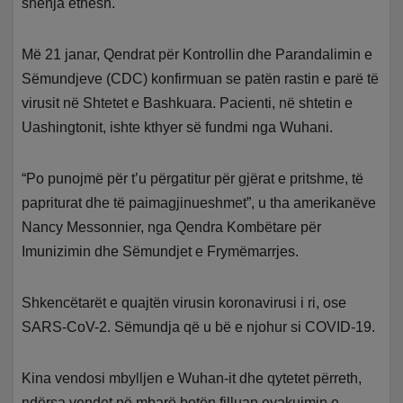
shenja ethesh.
Më 21 janar, Qendrat për Kontrollin dhe Parandalimin e
Sëmundjeve (CDC) konfirmuan se patën rastin e parë të
virusit në Shtetet e Bashkuara. Pacienti, në shtetin e
Uashingtonit, ishte kthyer së fundmi nga Wuhani.
“Po punojmë për t’u përgatitur për gjërat e pritshme, të
papriturat dhe të paimagjinueshmet”, u tha amerikanëve
Nancy Messonnier, nga Qendra Kombëtare për
Imunizimin dhe Sëmundjet e Frymëmarrjes.
Shkencëtarët e quajtën virusin koronavirusi i ri, ose
SARS-CoV-2. Sëmundja që u bë e njohur si COVID-19.
Kina vendosi mbylljen e Wuhan-it dhe qytetet përreth,
ndërsa vendet në mbarë botën filluan evakuimin e