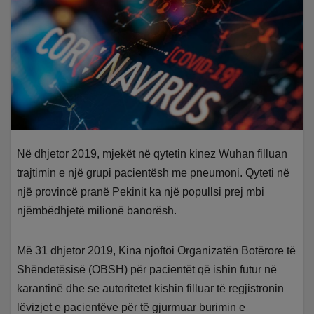
Në dhjetor 2019, mjekët në qytetin kinez Wuhan filluan
trajtimin e një grupi pacientësh me pneumoni. Qyteti në
një provincë pranë Pekinit ka një popullsi prej mbi
njëmbëdhjetë milionë banorësh.
Më 31 dhjetor 2019, Kina njoftoi Organizatën Botërore të
Shëndetësisë (OBSH) për pacientët që ishin futur në
karantinë dhe se autoritetet kishin filluar të regjistronin
lëvizjet e pacientëve për të gjurmuar burimin e