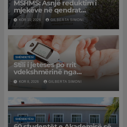
MSHMS: Asnjë reduktim i
mjekëve në qendrat
shëndetësore dhe spitalet,
KOR 10, 2026
GILBERTA SIMONI
ndryshimet janë vetëm
administrative
SHËNDETËSI
Stili i jetesës po rrit
vdekshmërinë nga
sëmundjet endokrine, diabeti
KOR 8, 2026
GILBERTA SIMONI
mbetet shkaku kryesor
SHËNDETËSI
60 studentët e Akademisë së