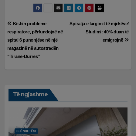
Lëvizje
Kishin probleme
Spiralja e largimit të mjekëve/
respiratore, përfundojnë në
Studimi: 40% duan të
te
spital 6 punonjëse në një
emigrojnë
postimet
magazinë në autostradën
“Tiranë-Durrës”
Të ngjashme
SHËNDETËSI