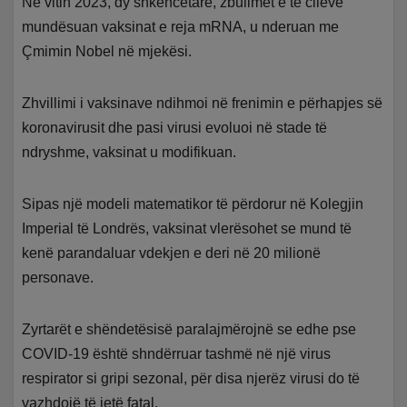
Në vitin 2023, dy shkencëtarë, zbulimet e të cilëve
mundësuan vaksinat e reja mRNA, u nderuan me
Çmimin Nobel në mjekësi.
Zhvillimi i vaksinave ndihmoi në frenimin e përhapjes së
koronavirusit dhe pasi virusi evoluoi në stade të
ndryshme, vaksinat u modifikuan.
Sipas një modeli matematikor të përdorur në Kolegjin
Imperial të Londrës, vaksinat vlerësohet se mund të
kenë parandaluar vdekjen e deri në 20 milionë
personave.
Zyrtarët e shëndetësisë paralajmërojnë se edhe pse
COVID-19 është shndërruar tashmë në një virus
respirator si gripi sezonal, për disa njerëz virusi do të
vazhdojë të jetë fatal.