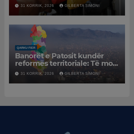
karburanteve në Lushnjë.
31 KORRIK, 2026
GILBERTA SIMONI
Tensionet në Lindjen e
Mesme shtrenjtojnë naftën
dhe benzinën në vend
QARKU FIER
Banorët e Patosit kundër
reformës territoriale: Të mos
humbasim identitetin e
31 KORRIK, 2026
GILBERTA SIMONI
qytetit