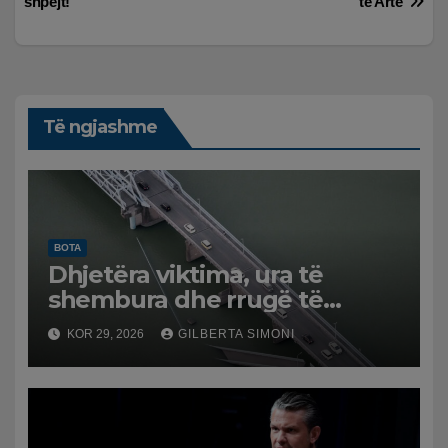
postimet
shpejt!
të Artë’
Të ngjashme
BOTA
Dhjetëra viktima, ura të
shembura dhe rrugë të
dëmtuara! Japonia goditet
KOR 29, 2026
GILBERTA SIMONI
nga tërmeti i fuqishëm,
qindra mijëra të evakuuar