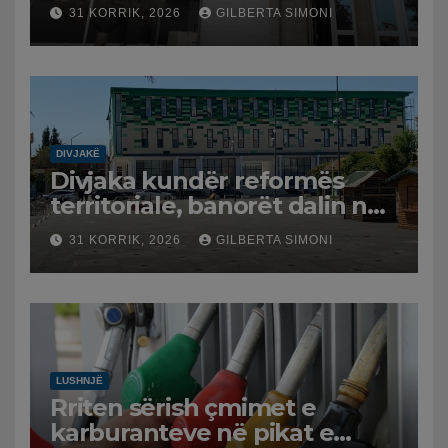
arrestohet 43-vjeçari
31 KORRIK, 2026
GILBERTA SIMONI
DIVJAKË
Divjaka kundër reformës
territoriale, banorët dalin në
protestë.
31 KORRIK, 2026
GILBERTA SIMONI
LUSHNJË
Rriten sërish çmimet e
karburanteve në pikat e