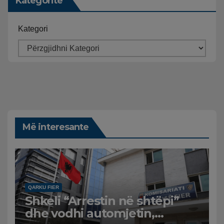
Kategoritë
Kategori
Më interesante
QARKU FIER
Shkeli “Arrestin në shtëpi”
dhe vodhi automjetin,