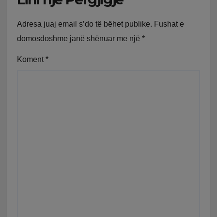
Adresa juaj email s’do të bëhet publike.
Fushat e
domosdoshme janë shënuar me një
*
Koment
*