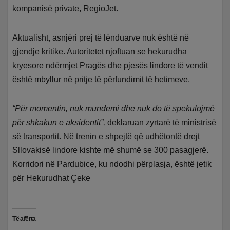
kompanisë private, RegioJet.
Aktualisht, asnjëri prej të lënduarve nuk është në
gjendje kritike. Autoritetet njoftuan se hekurudha
kryesore ndërmjet Pragës dhe pjesës lindore të vendit
është mbyllur në pritje të përfundimit të hetimeve.
“Për momentin, nuk mundemi dhe nuk do të spekulojmë
për shkakun e aksidentit”,
deklaruan zyrtarë të ministrisë
së transportit. Në trenin e shpejtë që udhëtontë drejt
Sllovakisë lindore kishte më shumë se 300 pasagjerë.
Korridori në Pardubice, ku ndodhi përplasja, është jetik
për Hekurudhat Çeke
Të afërta