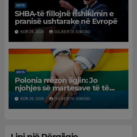
BOTA
SHBA-të fillojnë rishikimin e
pranisë ushtarake në Evropë
KOR 29, 2026
GILBERTA SIMONI
BOTA
Polonia rrëzon ligjin: Jo
njohjes së martesave të të
njëjtit seks
KOR 29, 2026
GILBERTA SIMONI
Lini një Përgjigje