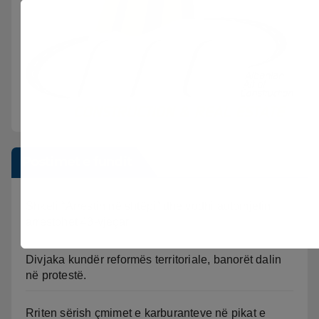
Postimet e fundit
Shkeli “Arrestin në shtëpi” dhe vodhi automjetin,
arrestohet 43-vjeçari
Divjaka kundër reformës territoriale, banorët dalin
në protestë.
Rriten sërish çmimet e karburanteve në pikat e