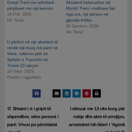
Greqi/ Treni me udhëtarë
Aksident hekurudhor në
përplaset me një kamion
Mynih/ Treni i mallrave bie
14 Prill, 2025
nga ura, një person në
Në “Bota”
gjendje kritike
20 Qershor, 2026
Në “Bota”
U përfshi në një aksident të
rëndë një muaj më parë në
Vlorë, ndërron jetë në
Spitalin e Traumës në
Tiranë 22-vjeçari
18 Tetor, 2025
Postim i ngjashëm
Lëvizje
Shtami i ri i gripit të
I dënuar me 13 vite burg për
shpendëve, vdes personi i
nxitje dhe akte të urrejtjes,
te
parë: Virusi po përshtatet
arrestohet ish-lideri i ‘Agimit