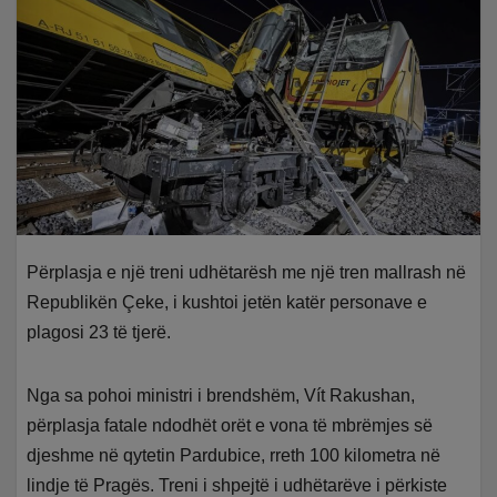
Përplasja e një treni udhëtarësh me një tren mallrash në
Republikën Çeke, i kushtoi jetën katër personave e
plagosi 23 të tjerë.
Nga sa pohoi ministri i brendshëm, Vít Rakushan,
përplasja fatale ndodhët orët e vona të mbrëmjes së
djeshme në qytetin Pardubice, rreth 100 kilometra në
lindje të Pragës. Treni i shpejtë i udhëtarëve i përkiste