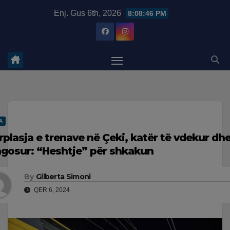
Skip
modal-check
Enj. Gus 6th, 2026
8:08:46 PM
to
content
A
rplasja e trenave në Çeki, katër të vdekur dhe
agosur: “Heshtje” për shkakun
By
Gilberta Simoni
QER 6, 2024