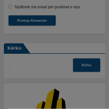
Njoftomë me email për postimet e reja.
Kërko
Kërko