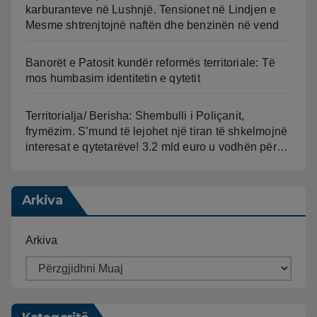
karburanteve në Lushnjë. Tensionet në Lindjen e
Mesme shtrenjtojnë naftën dhe benzinën në vend
Banorët e Patosit kundër reformës territoriale: Të
mos humbasim identitetin e qytetit
Territorialja/ Berisha: Shembulli i Poliçanit,
frymëzim. S’mund të lejohet një tiran të shkelmojnë
interesat e qytetarëve! 3.2 mld euro u vodhën për…
Arkiva
Arkiva