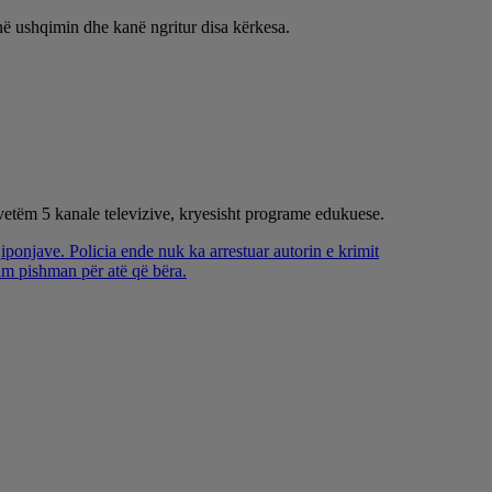
ojnë ushqimin dhe kanë ngritur disa kërkesa.
vetëm 5 kanale televizive, kryesisht programe edukuese.
iponjave. Policia ende nuk ka arrestuar autorin e krimit
jam pishman për atë që bëra.