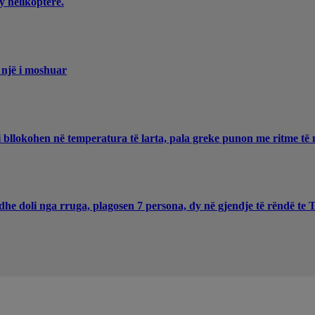
y helikopterë.
 një i moshuar
 bllokohen në temperatura të larta, pala greke punon me ritme të 
he doli nga rruga, plagosen 7 persona, dy në gjendje të rëndë te