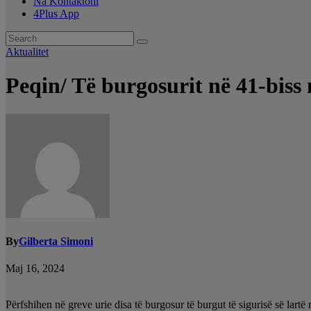
Na Kontaktoni
4Plus App
Aktualitet
Peqin/ Të burgosurit në 41-biss 
By
Gilberta Simoni
Maj 16, 2024
Përfshihen në greve urie disa të burgosur të burgut të sigurisë së lartë