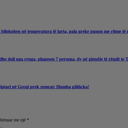
 bllokohen në temperatura të larta, pala greke punon me ritme të 
he doli nga rruga, plagosen 7 persona, dy në gjendje të rëndë te
qiptari në Greqi prek zemrat: Humba gjithçka!
shënuar me një
*