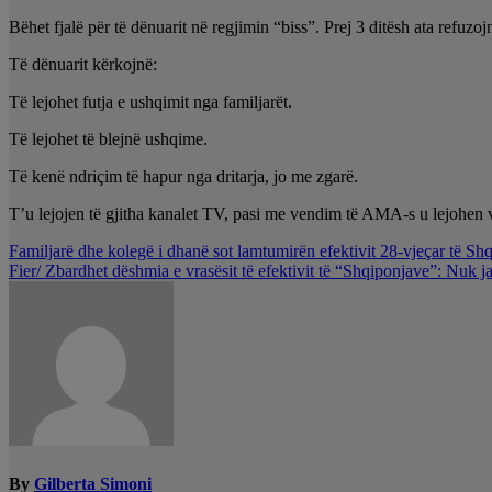
Bëhet fjalë për të dënuarit në regjimin “biss”. Prej 3 ditësh ata refuz
Të dënuarit kërkojnë:
Të lejohet futja e ushqimit nga familjarët.
Të lejohet të blejnë ushqime.
Të kenë ndriçim të hapur nga dritarja, jo me zgarë.
T’u lejojen të gjitha kanalet TV, pasi me vendim të AMA-s u lejohen 
Lëvizje
Familjarë dhe kolegë i dhanë sot lamtumirën efektivit 28-vjeçar të Shq
Fier/ Zbardhet dëshmia e vrasësit të efektivit të “Shqiponjave”: Nuk 
te
postimet
By
Gilberta Simoni