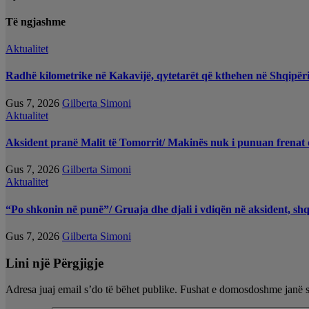
Të ngjashme
Aktualitet
Radhë kilometrike në Kakavijë, qytetarët që kthehen në Shqipëri
Gus 7, 2026
Gilberta Simoni
Aktualitet
Aksident pranë Malit të Tomorrit/ Makinës nuk i punuan frenat d
Gus 7, 2026
Gilberta Simoni
Aktualitet
“Po shkonin në punë”/ Gruaja dhe djali i vdiqën në aksident, sh
Gus 7, 2026
Gilberta Simoni
Lini një Përgjigje
Adresa juaj email s’do të bëhet publike.
Fushat e domosdoshme janë 