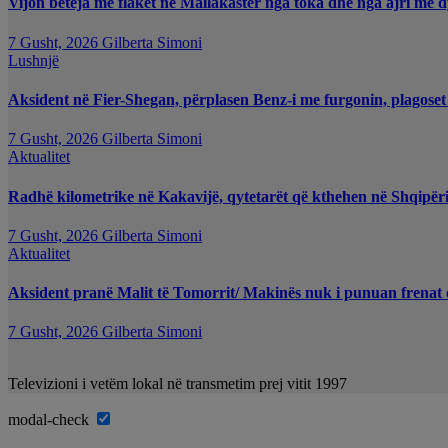
Vijon beteja me flakët ne Mallakastër nga toka dhe nga ajri me d
7 Gusht, 2026
Gilberta Simoni
Lushnjë
Aksident në Fier-Shegan, përplasen Benz-i me furgonin, plagoset
7 Gusht, 2026
Gilberta Simoni
Aktualitet
Radhë kilometrike në Kakavijë, qytetarët që kthehen në Shqipëri
7 Gusht, 2026
Gilberta Simoni
Aktualitet
Aksident pranë Malit të Tomorrit/ Makinës nuk i punuan frenat d
7 Gusht, 2026
Gilberta Simoni
Televizioni i vetëm lokal në transmetim prej vitit 1997
modal-check