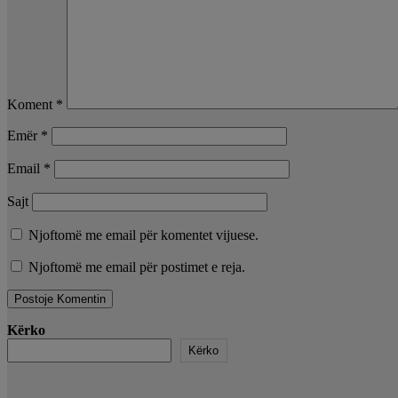
Koment
*
Emër
*
Email
*
Sajt
Njoftomë me email për komentet vijuese.
Njoftomë me email për postimet e reja.
Kërko
Kërko