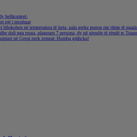
dy helikopterë.
et një i moshuar
i bllokohen në temperatura të larta, pala greke punon me ritme të ngada
dhe doli nga rruga, plagosen 7 persona, dy në gjendje të rëndë te Trau
hqiptari në Greqi prek zemrat: Humba gjithçka!