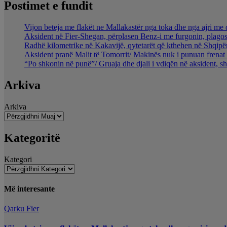
Postimet e fundit
Vijon beteja me flakët ne Mallakastër nga toka dhe nga ajri me 
Aksident në Fier-Shegan, përplasen Benz-i me furgonin, plagos
Radhë kilometrike në Kakavijë, qytetarët që kthehen në Shqipër
Aksident pranë Malit të Tomorrit/ Makinës nuk i punuan frenat 
“Po shkonin në punë”/ Gruaja dhe djali i vdiqën në aksident, s
Arkiva
Arkiva
Kategoritë
Kategori
Më interesante
Qarku Fier