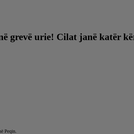
në grevë urie! Cilat janë katër kë
 në Peqin.