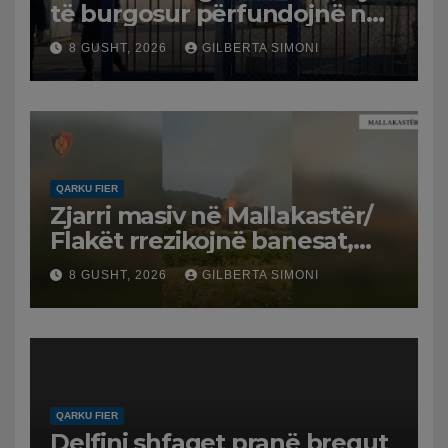
të burgosur përfundojnë në
spital
8 GUSHT, 2026
GILBERTA SIMONI
QARKU FIER
Zjarri masiv në Mallakastër/
Flakët rrezikojnë banesat,
Policia evakuon disa familje
8 GUSHT, 2026
GILBERTA SIMONI
në Koilac
QARKU FIER
Delfini shfaqet pranë bregut