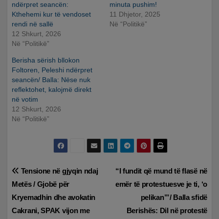
ndërpret seancën:
minuta pushim!
Kthehemi kur të vendoset
11 Dhjetor, 2025
rendi në sallë
Në “Politikë”
12 Shkurt, 2026
Në “Politikë”
Berisha sërish bllokon
Foltoren, Peleshi ndërpret
seancën/ Balla: Nëse nuk
reflektohet, kalojmë direkt
në votim
12 Shkurt, 2026
Në “Politikë”
Lëvizje
Tensione në gjyqin ndaj
“I fundit që mund të flasë në
Metës / Gjobë për
emër të protestuesve je ti, ‘o
te
Kryemadhin dhe avokatin
pelikan’”/ Balla sfidë
postimet
Cakrani, SPAK vijon me
Berishës: Dil në protestë