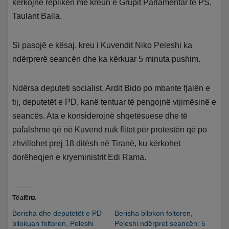
kërkojnë replikën me kreun e Grupit Parlamentar të PS,
Taulant Balla.
Si pasojë e kësaj, kreu i Kuvendit Niko Peleshi ka
ndërprerë seancën dhe ka kërkuar 5 minuta pushim.
Ndërsa deputeti socialist, Ardit Bido po mbante fjalën e
tij, deputetët e PD, kanë tentuar të pengojnë vijimësinë e
seancës. Ata e konsiderojnë shqetësuese dhe të
pafalshme që në Kuvend nuk flitet për protestën që po
zhvillohet prej 18 ditësh në Tiranë, ku kërkohet
dorëheqjen e kryeministrit Edi Rama.
Të afërta
Berisha dhe deputetët e PD
Berisha bllokon foltoren,
bllokuan foltoren, Peleshi
Peleshi ndërpret seancën: 5