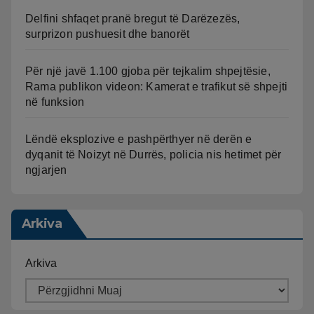
Delfini shfaqet pranë bregut të Darëzezës,
surprizon pushuesit dhe banorët
Për një javë 1.100 gjoba për tejkalim shpejtësie,
Rama publikon videon: Kamerat e trafikut së shpejti
në funksion
Lëndë eksplozive e pashpërthyer në derën e
dyqanit të Noizyt në Durrës, policia nis hetimet për
ngjarjen
Arkiva
Arkiva