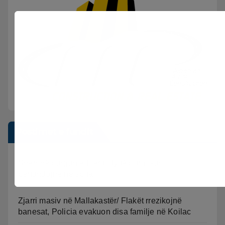
Postimet e fundit
Sherr në burgun e Fierit, dy të burgosur
përfundojnë në spital
Zjarri masiv në Mallakastër/ Flakët rrezikojnë
banesat, Policia evakuon disa familje në Koilac