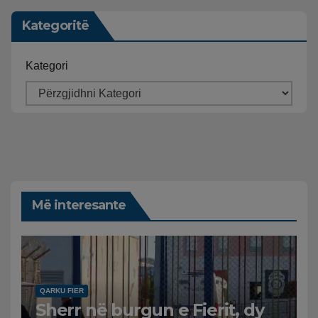
Kategoritë
Kategori
Më interesante
QARKU FIER
Sherr në burgun e Fierit, dy