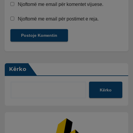
Njoftomë me email për komentet vijuese.
Njoftomë me email për postimet e reja.
Kërko
Kërko