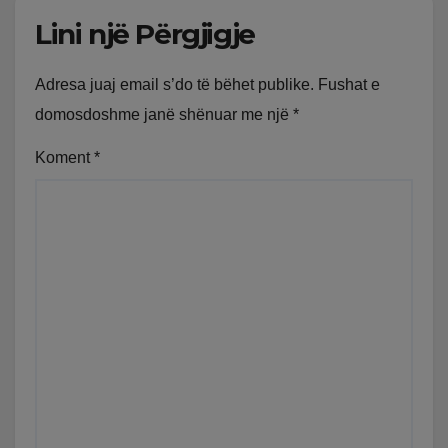
Lini një Përgjigje
Adresa juaj email s’do të bëhet publike.
Fushat e
domosdoshme janë shënuar me një
*
Koment
*