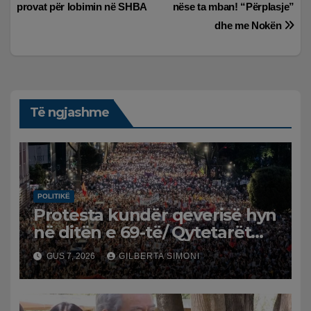
provat për lobimin në SHBA
nëse ta mban! “Përplasje”
dhe me Nokën
Të ngjashme
POLITIKË
Protesta kundër qeverisë hyn
në ditën e 69-të/ Qytetarët
kërkojnë dorëheqjen e
GUS 7, 2026
GILBERTA SIMONI
panegociueshme të Edi
Ramës