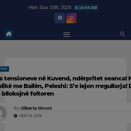
Skip
modal-check
Hën. Gus 10th, 2026
8:14:55 AM
to
content
ITIKË
s tensioneve në Kuvend, ndërpritet seanca! 
plikë me Ballën, Peleshi: S’e lejon rregullorja!
 bllokojnë foltoren
By
Gilberta Simoni
QER 18, 2026