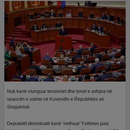
Nuk kanë munguar tensionet dhe tonet e ashpra në
seancën e sotme në Kuvendin e Republikës së
Shqipërisë.
Deputetët demokratë kanë ‘rrethuar’ Foltoren pasi