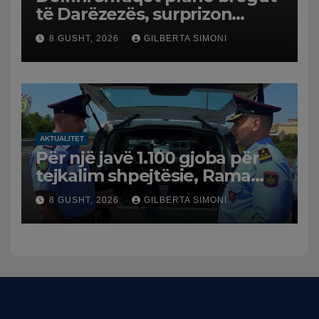
të Darëzezës, surprizon
pushuesit dhe banorët
8 GUSHT, 2026
GILBERTA SIMONI
AKTUALITET
Për një javë 1.100 gjoba për
tejkalim shpejtësie, Rama
publikon videon: Kamerat e
8 GUSHT, 2026
GILBERTA SIMONI
trafikut së shpejti në
funksion