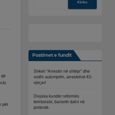
Kërko
Postimet e fundit
Shkeli “Arrestin në shtëpi” dhe
k që
vodhi automjetin, arrestohet 43-
vjeçari
ecki
Divjaka kundër reformës
territoriale, banorët dalin në
n për
protestë.