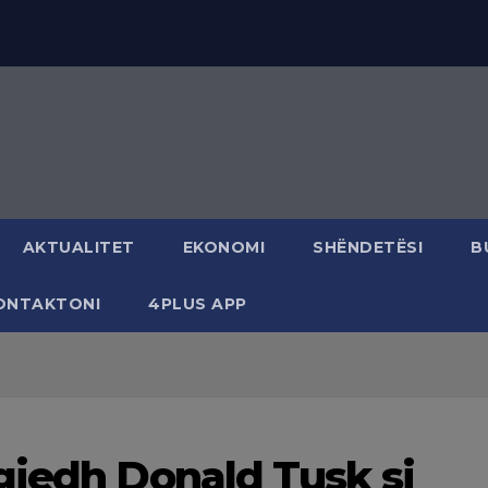
AKTUALITET
EKONOMI
SHËNDETËSI
B
ONTAKTONI
4PLUS APP
gjedh Donald Tusk si