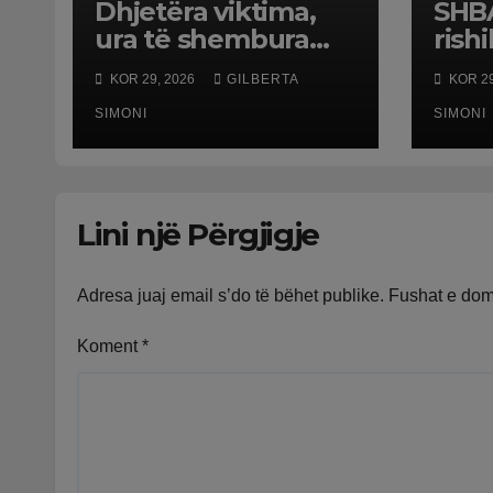
Dhjetëra viktima,
SHBA
ura të shembura
rish
dhe rrugë të
usht
KOR 29, 2026
GILBERTA
KOR 29
dëmtuara! Japonia
Evr
goditet nga tërmeti
SIMONI
SIMONI
i fuqishëm, qindra
mijëra të evakuuar
Lini një Përgjigje
Adresa juaj email s’do të bëhet publike.
Fushat e do
Koment
*