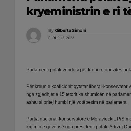
kryeministrin e ri 
By
Gilberta Simoni
DHJ 12, 2023
Parlamenti polak vendosi për kreun e opozitës pol
Për kreun e koalicionit qytetar liberal-konservator
nga zgjedhjet e 15 tetorit ka shumicën në parlamen
ashtu si pritej humbi një votëbesim në parlament.
Partia nacional-konservatore e Moravieckit, PiS me
krijimin e qeverisë nga presidenti polak, Adrzej D