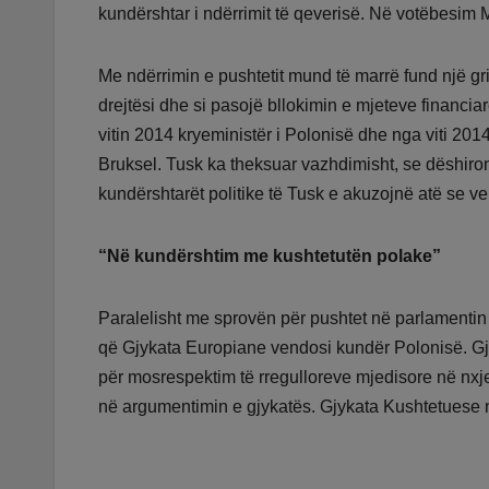
kundërshtar i ndërrimit të qeverisë. Në votëbesim 
Me ndërrimin e pushtetit mund të marrë fund një g
drejtësi dhe si pasojë bllokimin e mjeteve financia
vitin 2014 kryeministër i Polonisë dhe nga viti 2014
Bruksel. Tusk ka theksuar vazhdimisht, se dëshiron
kundërshtarët politike të Tusk e akuzojnë atë se ve
“Në kundërshtim me kushtetutën polake”
Paralelisht me sprovën për pushtet në parlamentin
që Gjykata Europiane vendosi kundër Polonisë. Gjo
për mosrespektim të rregulloreve mjedisore në nxje
në argumentimin e gjykatës. Gjykata Kushtetuese 