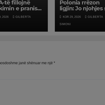
-të fillojnë
Polonia rrëzon
ikimin e pranisë
ligjin: Jo njohjes
arake në
martesave të të
, 2026
GILBERTA
KOR 29, 2026
GILBERTA
opë
njëjtit seks
SIMONI
mosdoshme janë shënuar me një
*