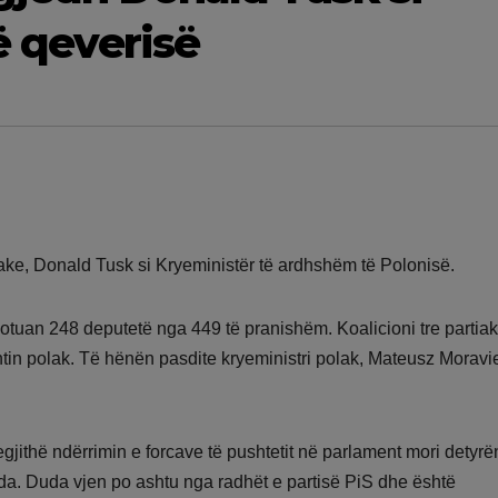
të qeverisë
ake, Donald Tusk si Kryeministër të ardhshëm të Polonisë.
 votuan 248 deputetë nga 449 të pranishëm. Koalicioni tre partia
tin polak. Të hënën pasdite kryeministri polak, Mateusz Moravi
gjithë ndërrimin e forcave të pushtetit në parlament mori detyrë
uda. Duda vjen po ashtu nga radhët e partisë PiS dhe është