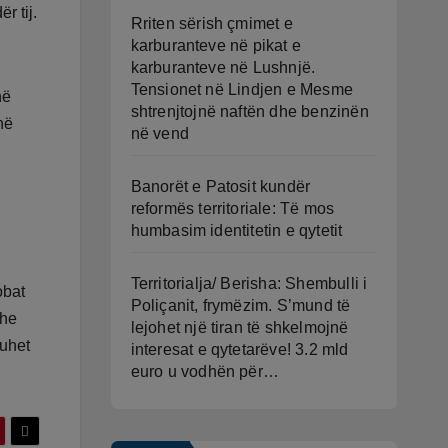
r tij.
Rriten sërish çmimet e
karburanteve në pikat e
karburanteve në Lushnjë.
Tensionet në Lindjen e Mesme
në
shtrenjtojnë naftën dhe benzinën
në
në vend
Banorët e Patosit kundër
reformës territoriale: Të mos
humbasim identitetin e qytetit
Territorialja/ Berisha: Shembulli i
obat
Poliçanit, frymëzim. S’mund të
dhe
lejohet një tiran të shkelmojnë
huhet
interesat e qytetarëve! 3.2 mld
euro u vodhën për…