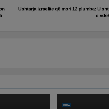
gon
Ushtarja izraelite që mori 12 plumba: U shti
i
e vde
BOTA