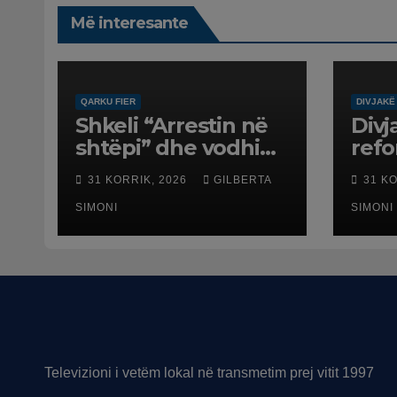
Më interesante
QARKU FIER
DIVJAKË
Shkeli “Arrestin në
Divj
shtëpi” dhe vodhi
ref
automjetin,
terr
31 KORRIK, 2026
GILBERTA
31 K
arrestohet 43-
dali
vjeçari
SIMONI
SIMONI
Televizioni i vetëm lokal në transmetim prej vitit 1997