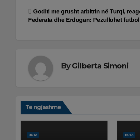
Lëvizje
Goditi me grusht arbitrin në Turqi, rea
Federata dhe Erdogan: Pezullohet futboll
te
postimet
By
Gilberta Simoni
Të ngjashme
BOTA
BOTA