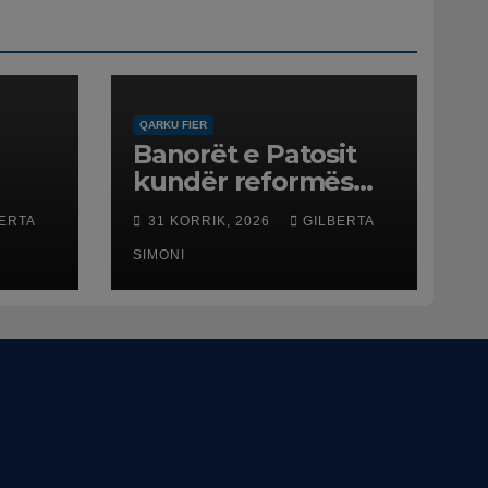
QARKU FIER
Banorët e Patosit
kundër reformës
ë
territoriale: Të mos
ERTA
31 KORRIK, 2026
GILBERTA
humbasim
ë
identitetin e qytetit
SIMONI
net
esme
ftën
ë