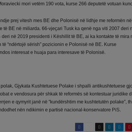
Moraviecki mori vetëm 190 vota, kurse 266 deputetë votuan kundë
rindje prej vitesh mes BE dhe Polonisë në lidhje me reformën në
re të BE në miliarda. 66-vjeçari Tusk ka qenë nga viti 2007 deri 
 deri në 2019 presidenti i Këshillit të BE, ai ka kontakte të mira 
 të “ndërtojë sërish” pozicionin e Polonisë në BE. Kurse
ndos interesat e huaja para interesave të Polonisë.
 polak, Gjykata Kushtetuese Polake i shpalli antikushtetuese gj
bat e vendosura për shkak të reformës së kontestuar juridike 
rrjen e qymyrit janë në “kundërshtim me kushtetutën polake”, t
ndodhet nën ndikimin e partisë nacional-konservatore PiS.