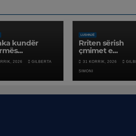
LUSHNJË
aka kundër
Rriten sërish
ormës
çmimet e
itoriale, banorët
karburanteve n
ORRIK, 2026
GILBERTA
31 KORRIK, 2026
GILB
n në protestë.
pikat e
karburanteve n
SIMONI
Lushnjë. Tensio
në Lindjen e M
shtrenjtojnë na
dhe benzinën n
vend