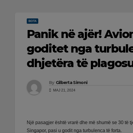
BOTA
Panik në ajër! Avi
goditet nga turbule
dhjetëra të plagos
By
Gilberta Simoni
MAJ 21, 2024
Një pasagjer është vrarë dhe më shumë se 30 të tje
Singapor, pasi u godit nga turbulenca të forta.