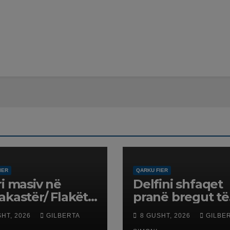
IER
QARKU FIER
ri masiv në
Delfini shfaqet
akastër/ Flakët
pranë bregut të
ikojnë banesat,
Darëzezës,
SHT, 2026
GILBERTA
8 GUSHT, 2026
GILBE
cia evakuon disa
surprizon pushu