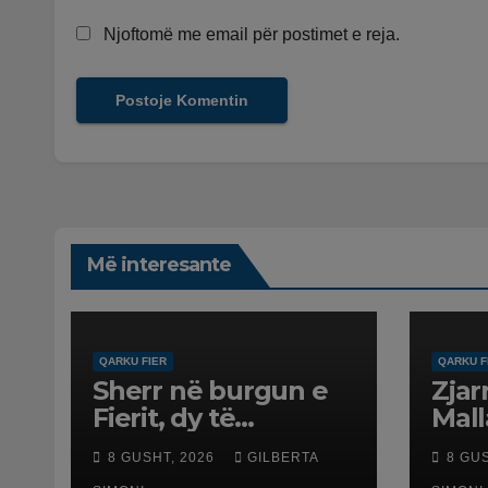
Njoftomë me email për postimet e reja.
Më interesante
QARKU FIER
QARKU F
Sherr në burgun e
Zjar
Fierit, dy të
Mall
burgosur
rrez
8 GUSHT, 2026
GILBERTA
8 GU
përfundojnë në
Poli