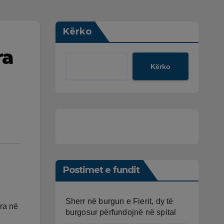
Kërko
ra
Kërko
Postimet e fundit
Sherr në burgun e Fierit, dy të
dra në
burgosur përfundojnë në spital