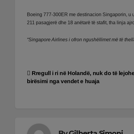
Boeing 777-300ER me destinacion Singaporin, u u
211 pasagjerë dhe 18 anëtarë të stafit, tha linja ajr
“Singapore Airlines i ofron ngushëllimet më të thella
Lëvizje
Rregull i ri në Holandë, nuk do të lejoh
birësimi nga vendet e huaja
te
postimet
By
Gilberta Simoni