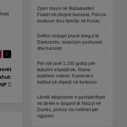
Zjarri masiv në Mallakastër/
thsej
Flakët rrezikojnë banesat, Policia
evakuon disa familje në Koilac
Delfini shfaqet pranë bregut të
Darëzezës, surprizon pushuesit
dhe banorët
Për një javë 1.100 gjoba për
rerët
tejkalim shpejtësie, Rama
publikon videon: Kamerat e
ahut:
trafikut së shpejti në funksion
GJNP
Lëndë eksplozive e pashpërthyer
në derën e dyqanit të Noizyt në
Durrës, policia nis hetimet për
ngjarjen