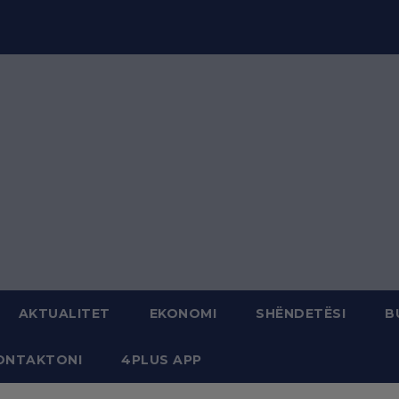
modal-check
AKTUALITET
EKONOMI
SHËNDETËSI
B
ONTAKTONI
4PLUS APP