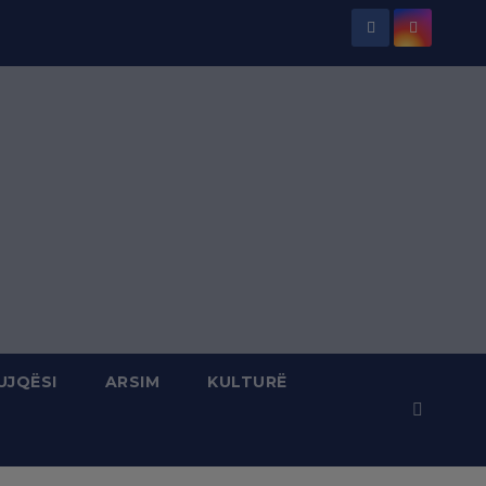
UJQËSI
ARSIM
KULTURË