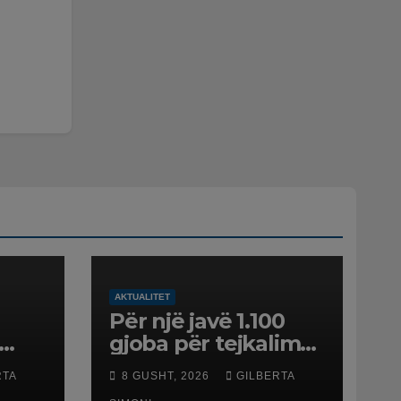
AKTUALITET
Për një javë 1.100
gjoba për tejkalim
shpejtësie, Rama
RTA
8 GUSHT, 2026
GILBERTA
esit
publikon videon: