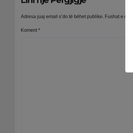
Lini një Përgjigje
Adresa juaj email s’do të bëhet publike.
Fushat e do
Koment
*