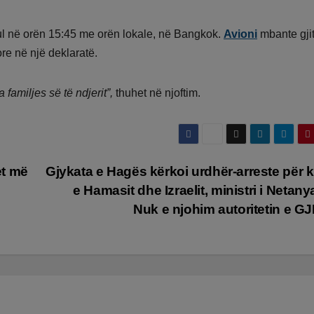
l në orën 15:45 me orën lokale, në Bangkok.
Avioni
mbante gji
ore në një deklaratë.
 familjes së të ndjerit”,
thuhet në njoftim.
et më
Gjykata e Hagës kërkoi urdhër-arreste për k
e Hamasit dhe Izraelit, ministri i Netany
Nuk e njohim autoritetin e 