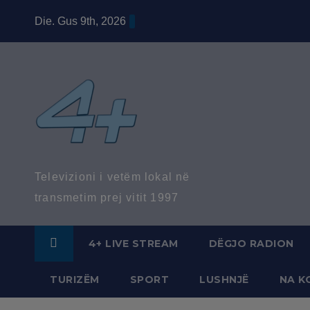
Skip
Die. Gus 9th, 2026
to
content
Televizioni i vetëm lokal në
transmetim prej vitit 1997
4+ LIVE STREAM
DËGJO RADION
TURIZËM
SPORT
LUSHNJË
NA K