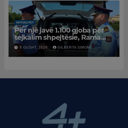
AKTUALITET
Për një javë 1.100 gjoba për
tejkalim shpejtësie, Rama
publikon videon: Kamerat e
8 GUSHT, 2026
GILBERTA SIMONI
trafikut së shpejti në
funksion