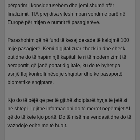
përparim i konsiderusehëm dhe jemi shumë afër
finalizimit. TIA prej disa vitesh mban vendin e parë në
Europë për rritjen e numrit të pasagjerëve.
Parashohim që në fund të kësaj dekade të kalojmë 100
mijë pasagjerë. Kemi digjitalizuar check-in dhe check-
out dhe do të hapim një kapitull të ri të modernizimit të
aeroportit, që janë portat digjitale, ku do të hyhet pa
asnjë lloj kontrolli nëse je shqiptar dhe ke pasaportë
biometrike shqiptare.
Kjo do të bëjë që për të gjithë shqiptarët hyrja të jetë si
në shtëpi. I gjithë informacioni do të merret nëpërmjet AI
që do të ketë kjo portë. Do të nisë me vendasit dhe do të
vazhdojë edhe me të huajt.