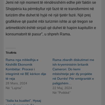
Jemi në një moment të rëndësishëm edhe për faktin se
Shqipëria ka përmbyllur një fazë të re transformimi në
turizëm dhe duhet të hyjë në një tjetër fazë. Një prej
grafikëve që pashë mbi turizmin ishte ai që tregon se
artimetikisht është sinjali që duhet të hapim kapitullin e
konsumatorit të pasur”, u shpreh Rama.
Të afërta
Rama nga mbledhja e
Rama zbardh diskutimet me
Këshillit Ekonomik
ish-kryeministrin britanik
Kombëtar: Procesi i
Cameron: Do kemi
integrimit në BE kërkon dije
mbështetje për dy projekte
të reja
në Durrës! Për emigrantët e
28 Mars, 2024
paligjshëm…
Në “Lajme”
22 Maj, 2024
Në “Politikë”
“Italia ka kualitet”, Hysaj