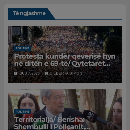
Të ngjashme
POLITIKË
Protesta kundër qeverisë hyn
në ditën e 69-të/ Qytetarët
kërkojnë dorëheqjen e
GUS 7, 2026
GILBERTA SIMONI
panegociueshme të Edi
Ramës
POLITIKË
Territorialja/ Berisha:
Shembulli i Poliçanit,