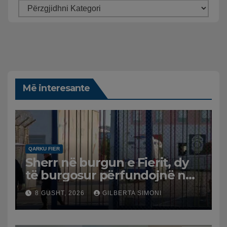
Më interesante
QARKU FIER
Sherr në burgun e Fierit, dy
të burgosur përfundojnë në
spital
8 GUSHT, 2026
GILBERTA SIMONI