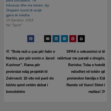
para Europianit: Të
fokusuar dhe me besim, kjo
Shqipëri mund të arrijë
gjëra të mëdha
10 Qershor, 2024
Në “Sport”
Lëvizje
“Bota nuk u çua për fatin e
SPAK e sekuestroi si të
Nartës, por për emrin e Jared
ndërtuar me paratë e drogës,
te
Kushner”, Rama për
Berisha: Toka e hotelit
postimet
protestat ndaj projektit të
ndodhet në tokën që
Zvërnecit: 10 vite më parë do
pretendon familja e Edi
kishte qenë vetëm debat i
Ramës në Vuno! Shtet i
brendshëm
mafias!