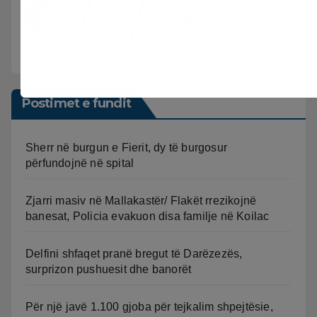
Postimet e fundit
Sherr në burgun e Fierit, dy të burgosur
përfundojnë në spital
Zjarri masiv në Mallakastër/ Flakët rrezikojnë
banesat, Policia evakuon disa familje në Koilac
Delfini shfaqet pranë bregut të Darëzezës,
surprizon pushuesit dhe banorët
Për një javë 1.100 gjoba për tejkalim shpejtësie,