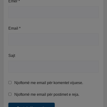
Emër
*
Email
*
Sajt
Njoftomë me email për komentet vijuese.
Njoftomë me email për postimet e reja.