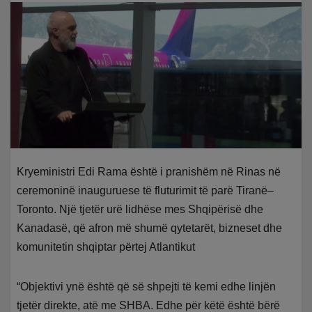
Kryeministri Edi Rama është i pranishëm në Rinas në
ceremoninë inauguruese të fluturimit të parë Tiranë–
Toronto. Një tjetër urë lidhëse mes Shqipërisë dhe
Kanadasë, që afron më shumë qytetarët, bizneset dhe
komunitetin shqiptar përtej Atlantikut
“Objektivi ynë është që së shpejti të kemi edhe linjën
tjetër direkte, atë me SHBA. Edhe për këtë është bërë