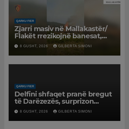
QARKU FIER
Zjarri masiv në Mallakastër/
Flakët rrezikojnë banesat,
Policia evakuon disa familje
8 GUSHT, 2026
GILBERTA SIMONI
në Koilac
QARKU FIER
Delfini shfaqet pranë bregut
të Darëzezës, surprizon
pushuesit dhe banorët
8 GUSHT, 2026
GILBERTA SIMONI