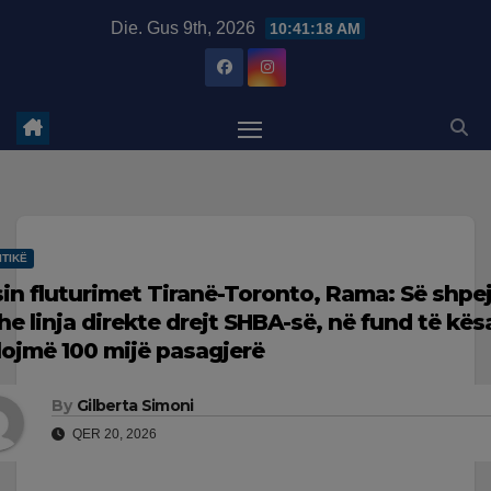
Skip
modal-check
Die. Gus 9th, 2026
10:41:19 AM
to
content
ITIKË
sin fluturimet Tiranë-Toronto, Rama: Së shpej
he linja direkte drejt SHBA-së, në fund të kë
lojmë 100 mijë pasagjerë
By
Gilberta Simoni
QER 20, 2026