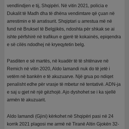
vendlindjen e tij, Shqipëri. Në vitin 2021, policia e
Dukalit të Madh dha të dhëna vendimtare që çuan në
arrestimin e të arratisurit. Shqiptari u arrestua më në
fund në Bruksel të Belgjikës, ndoshta për shkak se ai
ishte përfshirë në trafikun e gjerë të kokainës, epiqendra
e së cilës ndodhej në kryeqytetin belg.
Pasditen e së martës, në kuadër të të shtënave në
Remich në vitin 2020, Aldo Iamandi nuk do të jetë i
vetëm në bankën e të akuzuarve. Një grua po ndiqet
penalisht edhe për vrasje të mbetur në tentativë. ADN-ja
e saj u gjet në një gëzhojë. Ajo dyshohet se i ka sjellë
armën të akuzuarit.
Aldo Iamandi (Gjini) kërkohet në Shqipëri pasi në 24
korrik 2021 plagosi me armë në Tiranë Altin Gjokën 32-