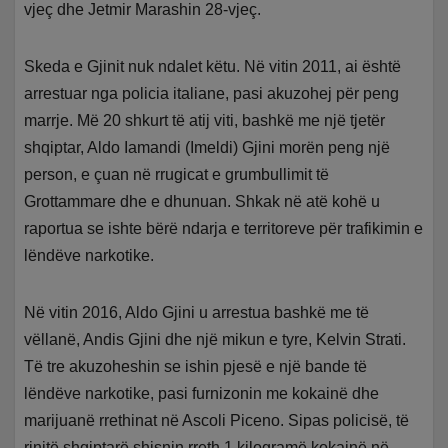
vjeç dhe Jetmir Marashin 28-vjeç.
Skeda e Gjinit nuk ndalet këtu. Në vitin 2011, ai është
arrestuar nga policia italiane, pasi akuzohej për peng
marrje. Më 20 shkurt të atij viti, bashkë me një tjetër
shqiptar, Aldo Iamandi (Imeldi) Gjini morën peng një
person, e çuan në rrugicat e grumbullimit të
Grottammare dhe e dhunuan. Shkak në atë kohë u
raportua se ishte bërë ndarja e territoreve për trafikimin e
lëndëve narkotike.
Në vitin 2016, Aldo Gjini u arrestua bashkë me të
vëllanë, Andis Gjini dhe një mikun e tyre, Kelvin Strati.
Të tre akuzoheshin se ishin pjesë e një bande të
lëndëve narkotike, pasi furnizonin me kokainë dhe
marijuanë rrethinat në Ascoli Piceno. Sipas policisë, të
rinjtë shqiptarë shisnin rreth 1 kilogramë kokainë në