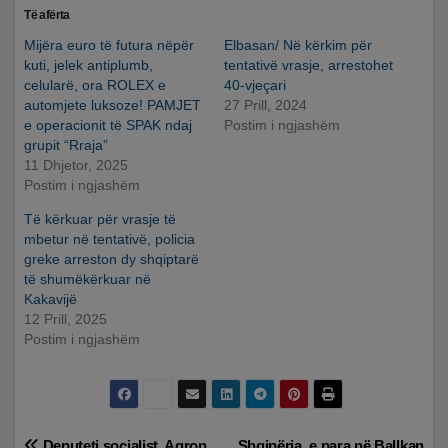
Të afërta
Mijëra euro të futura nëpër
Elbasan/ Në kërkim për
kuti, jelek antiplumb,
tentativë vrasje, arrestohet
celularë, ora ROLEX e
40-vjeçari
automjete luksoze! PAMJET
27 Prill, 2024
e operacionit të SPAK ndaj
Postim i ngjashëm
grupit “Rraja”
11 Dhjetor, 2025
Postim i ngjashëm
Të kërkuar për vrasje të
mbetur në tentativë, policia
greke arreston dy shqiptarë
të shumëkërkuar në
Kakavijë
12 Prill, 2025
Postim i ngjashëm
Deputeti socialist, Agron
Shqipëria, e para në Ballkan