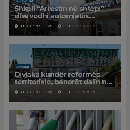
QARKU FIER
Shkeli “Arrestin në shtëpi”
dhe vodhi automjetin,
arrestohet 43-vjeçari
31 KORRIK, 2026
GILBERTA SIMONI
DIVJAKË
Divjaka kundër reformës
territoriale, banorët dalin në
protestë.
31 KORRIK, 2026
GILBERTA SIMONI