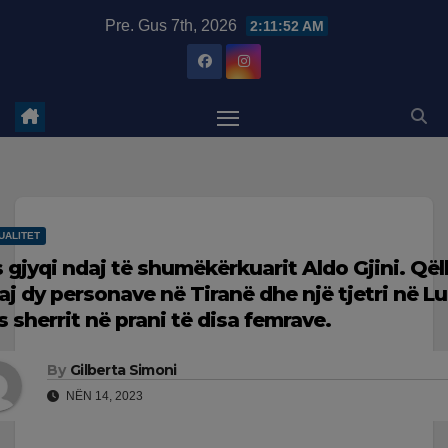
Skip
modal-check
Pre. Gus 7th, 2026
2:11:53 AM
to
content
UALITET
s gjyqi ndaj të shumëkërkuarit Aldo Gjini. Që
aj dy personave në Tiranë dhe një tjetri në 
s sherrit në prani të disa femrave.
By
Gilberta Simoni
NËN 14, 2023