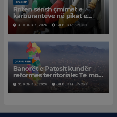
LUSHNJË
Rriten sërish çmimet e
karburanteve në pikat e
karburanteve në Lushnjë.
31 KORRIK, 2026
GILBERTA SIMONI
Tensionet në Lindjen e
Mesme shtrenjtojnë naftën
dhe benzinën në vend
QARKU FIER
Banorët e Patosit kundër
reformës territoriale: Të mos
humbasim identitetin e
31 KORRIK, 2026
GILBERTA SIMONI
qytetit