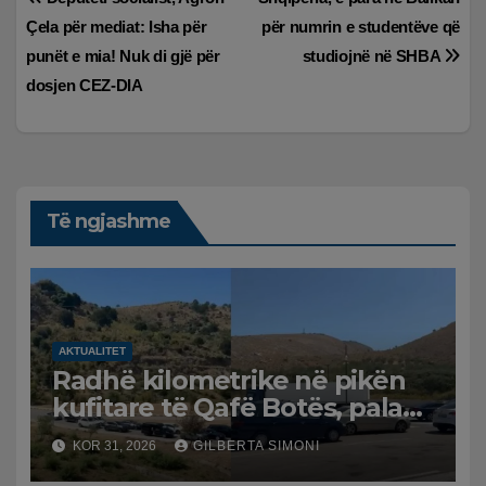
Lëvizje
Çela për mediat: Isha për
për numrin e studentëve që
te
punët e mia! Nuk di gjë për
studiojnë në SHBA
postimet
dosjen CEZ-DIA
Të ngjashme
AKTUALITET
Radhë kilometrike në pikën
kufitare të Qafë Botës, pala
greke raporton defekt në
KOR 31, 2026
GILBERTA SIMONI
sistem, qytetarët mbeten të