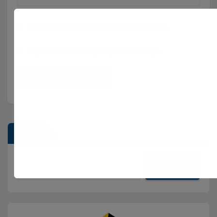
Njoftomë me email për komentet vijuese.
Njoftomë me email për postimet e reja.
Kërko
Kërko