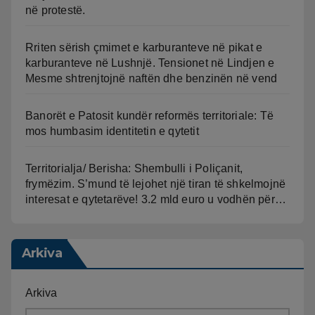
në protestë.
Rriten sërish çmimet e karburanteve në pikat e
karburanteve në Lushnjë. Tensionet në Lindjen e
Mesme shtrenjtojnë naftën dhe benzinën në vend
Banorët e Patosit kundër reformës territoriale: Të
mos humbasim identitetin e qytetit
Territorialja/ Berisha: Shembulli i Poliçanit,
frymëzim. S’mund të lejohet një tiran të shkelmojnë
interesat e qytetarëve! 3.2 mld euro u vodhën për…
Arkiva
Arkiva