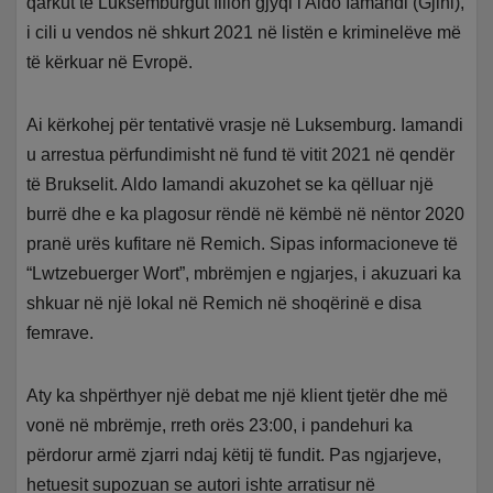
qarkut të Luksemburgut fillon gjyqi i Aldo Iamandi (Gjini),
i cili u vendos në shkurt 2021 në listën e kriminelëve më
të kërkuar në Evropë.
Ai kërkohej për tentativë vrasje në Luksemburg. Iamandi
u arrestua përfundimisht në fund të vitit 2021 në qendër
të Brukselit. Aldo Iamandi akuzohet se ka qëlluar një
burrë dhe e ka plagosur rëndë në këmbë në nëntor 2020
pranë urës kufitare në Remich. Sipas informacioneve të
“Lwtzebuerger Wort”, mbrëmjen e ngjarjes, i akuzuari ka
shkuar në një lokal në Remich në shoqërinë e disa
femrave.
Aty ka shpërthyer një debat me një klient tjetër dhe më
vonë në mbrëmje, rreth orës 23:00, i pandehuri ka
përdorur armë zjarri ndaj këtij të fundit. Pas ngjarjeve,
hetuesit supozuan se autori ishte arratisur në