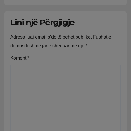
Lini një Përgjigje
Adresa juaj email s’do të bëhet publike.
Fushat e
domosdoshme janë shënuar me një
*
Koment
*