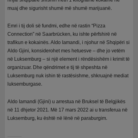
muaj dhe sigurisht shumë më shumë marijuanë.
Emri i tij doli së fundmi, edhe në rastin “Pizza
Connection” në Saarbrücken, ku ishte përfshirë në
trafikun e kokainës. Aldo Iamandi, i njohur në Shqipëri si
Aldo Gjini, konsiderohet mes hetuesve – dhe jo vetëm
në Luksemburg – si një element i rëndësishëm i krimit të
organizuar. Dhe qëndrimet e tij të shpeshta në
Luksemburg nuk ishin të rastësishme, shkruajnë mediat
luksemburgase.
Aldo Iamandi (Gjini) u arrestua në Bruksel të Belgjikës
në 11 dhjetor 2021. Më 17 mars 2022 ai u transferua në
Luksemburg, ku është në lënë në paraburgim.