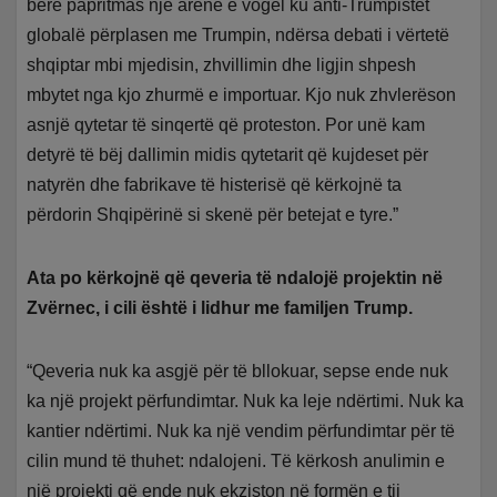
bërë papritmas një arenë e vogël ku anti-Trumpistët
globalë përplasen me Trumpin, ndërsa debati i vërtetë
shqiptar mbi mjedisin, zhvillimin dhe ligjin shpesh
mbytet nga kjo zhurmë e importuar. Kjo nuk zhvlerëson
asnjë qytetar të sinqertë që proteston. Por unë kam
detyrë të bëj dallimin midis qytetarit që kujdeset për
natyrën dhe fabrikave të histerisë që kërkojnë ta
përdorin Shqipërinë si skenë për betejat e tyre.”
Ata po kërkojnë që qeveria të ndalojë projektin në
Zvërnec, i cili është i lidhur me familjen Trump.
“Qeveria nuk ka asgjë për të bllokuar, sepse ende nuk
ka një projekt përfundimtar. Nuk ka leje ndërtimi. Nuk ka
kantier ndërtimi. Nuk ka një vendim përfundimtar për të
cilin mund të thuhet: ndalojeni. Të kërkosh anulimin e
një projekti që ende nuk ekziston në formën e tij