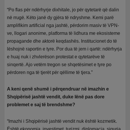
“Po flas për ndërhyrje dixhitale, jo për qytetarë që dalin
në rrugë. Këto janë dy gjëra të ndryshme. Kemi parë
amplifikim artificial nga jashtë, përdorim masiv të VPN-
ve, llogari anonime, platforma të lidhura me ekosisteme
propagande dhe aktorë keqdashës. Institucionet do të
lëshojnë raportin e tyre. Por dua të jem i qartë: ndërhyrja
e huaj nuk i zhvlerëson protestat e qytetarëve të
sinqertë. Ajo vetëm tregon se shqetësimet e tyre po
përdoren nga të tjerët për qëllime të tjera.”
A keni qenë shumë i përqendruar në imazhin e
Shqipërisë jashtë vendit, duke lënë pas dore
problemet e saj të brendshme?
“Imazhi i Shqipërisë jashtë vendit nuk është kozmetik.
Është ekonomia, investimet, turizmi, diplomacia, siguria