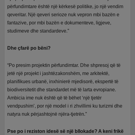
përfundimtare është një kërkesë politike, jo një vendim
qeveritar. Një qeveri serioze nuk vepron mbi bazën e
fantazive, por mbi bazën e dokumenteve, ligjeve,
studimeve dhe standardeve.”
Dhe çfarë po bëni?
“Po presim projektin përfundimtar. Dhe shpresoj që të
jetë një projekt i jashtëzakonshëm, me arkitektë,
planifikues urbanë, inxhinierë mjedisorë, ekspertë të
biodiversitetit dhe standardet më të larta evropiane.
Ambicia ime nuk është që të bëhet ‘një tjetër
vendpushim’, por një model i ri zhvillimi ku turizmi dhe
natyra nuk përjashtojnë njëra-tjetrën.”
Pse po i reziston idesë së një bllokade? A keni frikë