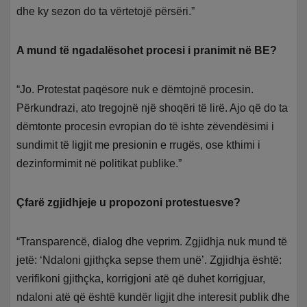
dhe ky sezon do ta vërtetojë përsëri.”
A mund të ngadalësohet procesi i pranimit në BE?
“Jo. Protestat paqësore nuk e dëmtojnë procesin.
Përkundrazi, ato tregojnë një shoqëri të lirë. Ajo që do ta
dëmtonte procesin evropian do të ishte zëvendësimi i
sundimit të ligjit me presionin e rrugës, ose kthimi i
dezinformimit në politikat publike.”
Çfarë zgjidhjeje u propozoni protestuesve?
“Transparencë, dialog dhe veprim. Zgjidhja nuk mund të
jetë: ‘Ndaloni gjithçka sepse them unë’. Zgjidhja është:
verifikoni gjithçka, korrigjoni atë që duhet korrigjuar,
ndaloni atë që është kundër ligjit dhe interesit publik dhe