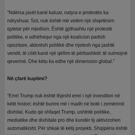
“Ndërsa javët kanë kaluar, natyra e protestës ka
ndryshuar. Sot, nuk është më vetëm një shqetësim
qytetar për mjedisin. Është gjithashtu një protestë
politike, e udhëhequr nga një koalicion partish
opozitare, aktorësh politikë dhe rrjetesh nga jashtë
vendit, të cilët kanë një qëllim të përbashkët: të sulmojnë
qeverinë. Dhe këtu ka edhe një dimension global.”
Në çfarë kuptimi?
“Emri Trump nuk është thjesht emri i një investitori në
këtë histori: është burimi më i madh në botë i zemërimit
dixhital. Kudo që shfaqet Trump, ushtritë politike,
mediatike dhe dixhitale pro dhe kundër tij aktivizohen
automatikisht. Për shkak të këtij projekti, Shqipëria është