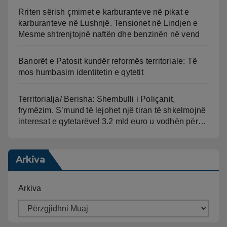
Rriten sërish çmimet e karburanteve në pikat e
karburanteve në Lushnjë. Tensionet në Lindjen e
Mesme shtrenjtojnë naftën dhe benzinën në vend
Banorët e Patosit kundër reformës territoriale: Të
mos humbasim identitetin e qytetit
Territorialja/ Berisha: Shembulli i Poliçanit,
frymëzim. S’mund të lejohet një tiran të shkelmojnë
interesat e qytetarëve! 3.2 mld euro u vodhën për…
Arkiva
Arkiva