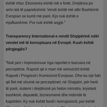
është rritur. Ekonomia është më e fortë. Drejtësia po
arrin tek të paprekshmit. Vendi është më afër Bashkimit
Evropian se kurrë më parë. Kjo nuk është e
mjaftueshme. Por nuk është asgjë.”
Transparency International e rendit Shqipërinë ndër
vendet më të korruptuara në Evropë. Kush është
përgjegjës?
“Nuk jam i impresionuar nga raportet e bazuara në
perceptime. Raporti që e marr më seriozisht është
Raporti i Progresit i Komisionit Evropian. Dhe ka një fakt
që flet më shumë se perceptimet: në Shqipëri, për herë
të parë, sistemi i drejtësisë po heton ministra, kryetarë
bashkish, deputetë, biznesmenë dhe individë të
fuqishëm. Ky nuk është fundi i korrupsionit, por është