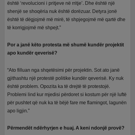
është ‘revolucioni i pritjeve në rritje’. Dhe është një
shenjë se shoqëria nuk është dorëzuar. Detyra jonë
është të dëgjojmë më mirë, të shpjegojmë më qartë dhe
të korrigjojmë më shpejt.”
Por a janë këto protesta më shumë kundër projektit
apo kundër qeverisë?
“Ato filluan nga shqetësimi për projektin. Sot ato janë
gjithashtu një protestë politike kundër qeverisë. Ky nuk
është problem. Opozita ka të drejtë të protestojë.
Problemi lind kur mjedisi përdoret si kostum për një luftë
për pushtet që nuk ka të bëjë fare me flamingot, lagunën
apo ligjin.”
Përmendët ndërhyrjen e huaj. A keni ndonjë provë?