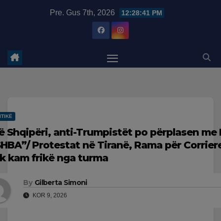
Skip
modal-check
Pre. Gus 7th, 2026
12:28:43 PM
to
content
ITIKË
ë Shqipëri, anti-Trumpistët po përplasen me 
SHBA”/ Protestat në Tiranë, Rama për Corriere
k kam frikë nga turma
By
Gilberta Simoni
KOR 9, 2026