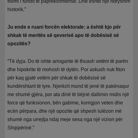
fillimi i fundit të paprekshmërisë. Dhe është një ndryshim
historik.”
Ju ende e ruani forcën elektorale: a është kjo për
shkak të meritës së qeverisë apo të dobësisë së
opozitës?
“Të dyja. Do të ishte arrogante të thuash vetëm të parën
dhe hipokrite të mohosh të dytën. Por askush nuk fiton
për kaq gjatë vetëm për shkak të dobësisë së
kundërshtarit të tyre. Njerëzit mund të jenë të pakënaqur
me shumë gjëra, por ata dinë të bëjnë dallimin midis një
force që funksionon, bën gabime, korrigjon veten dhe
ecën përpara, dhe një opozite që shpesh lulëzon më
shumë nga urrejtja ndaj meje sesa nga një vizion për
Shqipërinë.”