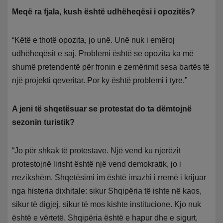
Meqë ra fjala, kush është udhëheqësi i opozitës?
“Këtë e thotë opozita, jo unë. Unë nuk i emëroj
udhëheqësit e saj. Problemi është se opozita ka më
shumë pretendentë për fronin e zemërimit sesa bartës të
një projekti qeveritar. Por ky është problemi i tyre.”
A jeni të shqetësuar se protestat do ta dëmtojnë
sezonin turistik?
“Jo për shkak të protestave. Një vend ku njerëzit
protestojnë lirisht është një vend demokratik, jo i
rrezikshëm. Shqetësimi im është imazhi i rremë i krijuar
nga histeria dixhitale: sikur Shqipëria të ishte në kaos,
sikur të digjej, sikur të mos kishte institucione. Kjo nuk
është e vërtetë. Shqipëria është e hapur dhe e sigurt,