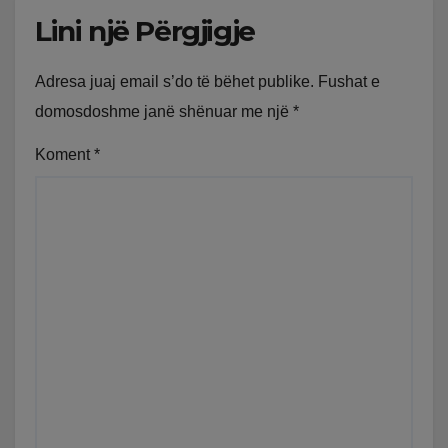
Lini një Përgjigje
Adresa juaj email s’do të bëhet publike.
Fushat e
domosdoshme janë shënuar me një
*
Koment
*