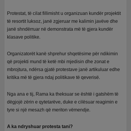
Protestat, të cilat fillimisht u organizuan kundër projektit
të resortit luksoz, janë zgjeruar me kalimin javëve dhe
janë shndërruar në demonstrata më të gjera kundër
klasave politike.
Organizatorët kanë shprehur shqetësime për ndikimin
që projekti mund të ketë mbi mjedisin dhe zonat e
mbrojtura, ndërsa gjatë protestave janë artikuluar edhe
kritika më të gjera ndaj politikave të qeverisë.
Nga ana e tij, Rama ka theksuar se është i gatshëm të
dëgjojë zërin e qytetarëve, duke e cilësuar reagimin e
tyre si një mesazh që meriton vëmendje.
A ka ndryshuar protesta tani?