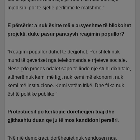
mjedisin, por të sjellë përfitime të matshme.”
E përsëris: a nuk është më e arsyeshme të bllokohet
projekti, duke pasur parasysh reagimin popullor?
“Reagimi popullor duhet të dëgjohet. Por shteti nuk
mund të qeveriset nga telekomanda e rrjeteve sociale.
Nëse çdo proces ndalet sapo të lindë një stuhi dixhitale,
atëherë nuk kemi më ligj, nuk kemi më ekonomi, nuk
kemi më institucione. Kemi vetëm frikë. Dhe frika nuk
është politikë publike.”
Protestuesit po kërkojnë dorëheqjen tuaj dhe
gjithashtu duan që ju të mos kandidoni përsëri.
“Në një demokraci, dorëheqjet nuk vendosen nga