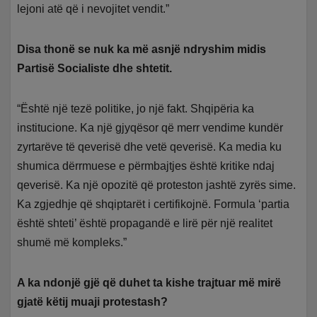
lejoni atë që i nevojitet vendit.”
Disa thonë se nuk ka më asnjë ndryshim midis
Partisë Socialiste dhe shtetit.
“Është një tezë politike, jo një fakt. Shqipëria ka
institucione. Ka një gjyqësor që merr vendime kundër
zyrtarëve të qeverisë dhe vetë qeverisë. Ka media ku
shumica dërrmuese e përmbajtjes është kritike ndaj
qeverisë. Ka një opozitë që proteston jashtë zyrës sime.
Ka zgjedhje që shqiptarët i certifikojnë. Formula ‘partia
është shteti’ është propagandë e lirë për një realitet
shumë më kompleks.”
A ka ndonjë gjë që duhet ta kishe trajtuar më mirë
gjatë këtij muaji protestash?