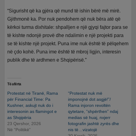
“Sigurisht që ka gjëra që mund të ishin bërë më mirë.
Gjithmonë ka. Por nuk pendohem që nuk bëra atë që
kërkoi turma dixhitale: shpalljen e një gjyqi fajtor para se
të kishte ndonjë provë dhe ndalimin e një projekti para
se të kishte një projekt. Puna ime nuk është të pëlqehem
në çdo kohë. Puna ime është të mbroj ligjin, interesin
publik dhe të ardhmen e Shqipërisë.”
Të afërta
Protestat në Tiranë, Rama
“Protestat nuk më
për Financial Time: Pa
imponojnë dot asgjë!”/
Kushner, askujt nuk do i
Rama injoron revoltën
interesonin as flamingot e
qytetare, “shpërthen” ndaj
as Shqipëria
medias së huaj, nxjerr
23 Qershor, 2026
fotografin jashtë zyrës dhe
Në “Politikë”
nis të…vizatojë
30 Korrik, 2026