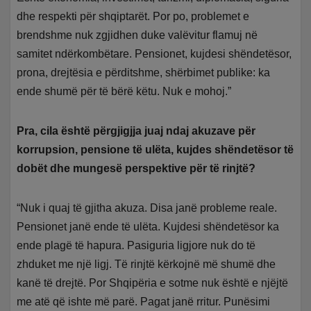
dhe respekti për shqiptarët. Por po, problemet e
brendshme nuk zgjidhen duke valëvitur flamuj në
samitet ndërkombëtare. Pensionet, kujdesi shëndetësor,
prona, drejtësia e përditshme, shërbimet publike: ka
ende shumë për të bërë këtu. Nuk e mohoj.”
Pra, cila është përgjigjja juaj ndaj akuzave për
korrupsion, pensione të ulëta, kujdes shëndetësor të
dobët dhe mungesë perspektive për të rinjtë?
“Nuk i quaj të gjitha akuza. Disa janë probleme reale.
Pensionet janë ende të ulëta. Kujdesi shëndetësor ka
ende plagë të hapura. Pasiguria ligjore nuk do të
zhduket me një ligj. Të rinjtë kërkojnë më shumë dhe
kanë të drejtë. Por Shqipëria e sotme nuk është e njëjtë
me atë që ishte më parë. Pagat janë rritur. Punësimi