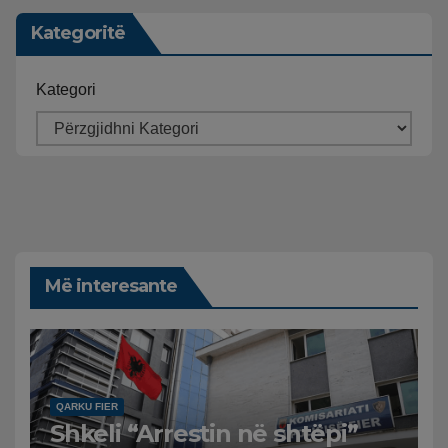
Kategoritë
Kategori
Më interesante
QARKU FIER
Shkeli “Arrestin në shtëpi”