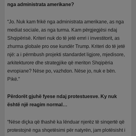
nga administrata amerikane?
“Jo. Nuk kam frikë nga administrata amerikane, as nga
mediat sociale, as nga turma. Kam përgjegjësi ndaj
Shqipërisë. Kriteri nuk do të jetë emri i investitorit, as
zhurma globale pro ose kundër Trump. Kriteri do të jetë
një: a i përmbush projekti standardet ligjore, mjedisore,
arkitekturore dhe strategjike që meriton Shqipëria
evropiane? Nëse po, vazhdon. Nëse jo, nuk e bën.
Pikë.”
Përdorët gjuhë fyese ndaj protestuesve. Ky nuk
është një reagim normal…
“Nëse diçka që thashë ka lënduar njerëz të sinqertë që
protestojnë nga shqetësimi për natyrën, jam plotësisht i