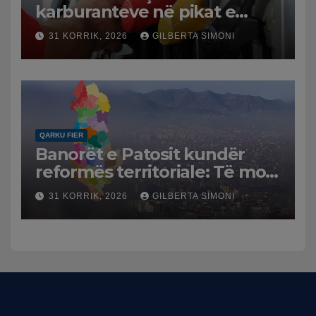
karburanteve në pikat e
karburanteve në Lushnjë.
31 KORRIK, 2026
GILBERTA SIMONI
Tensionet në Lindjen e
Mesme shtrenjtojnë naftën
dhe benzinën në vend
QARKU FIER
Banorët e Patosit kundër
reformës territoriale: Të mos
humbasim identitetin e
31 KORRIK, 2026
GILBERTA SIMONI
qytetit