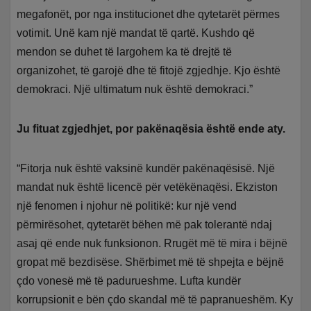
megafonët, por nga institucionet dhe qytetarët përmes
votimit. Unë kam një mandat të qartë. Kushdo që
mendon se duhet të largohem ka të drejtë të
organizohet, të garojë dhe të fitojë zgjedhje. Kjo është
demokraci. Një ultimatum nuk është demokraci.”
Ju fituat zgjedhjet, por pakënaqësia është ende aty.
“Fitorja nuk është vaksinë kundër pakënaqësisë. Një
mandat nuk është licencë për vetëkënaqësi. Ekziston
një fenomen i njohur në politikë: kur një vend
përmirësohet, qytetarët bëhen më pak tolerantë ndaj
asaj që ende nuk funksionon. Rrugët më të mira i bëjnë
gropat më bezdisëse. Shërbimet më të shpejta e bëjnë
çdo vonesë më të padurueshme. Lufta kundër
korrupsionit e bën çdo skandal më të papranueshëm. Ky