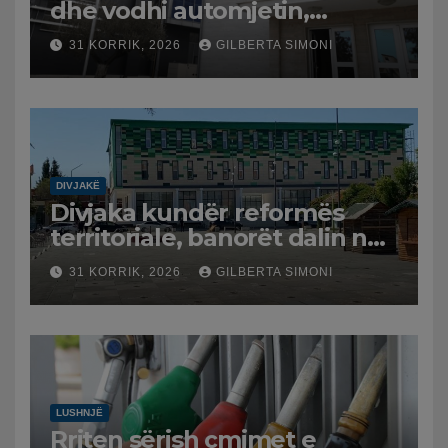
dhe vodhi automjetin,
arrestohet 43-vjeçari
31 KORRIK, 2026
GILBERTA SIMONI
DIVJAKË
Divjaka kundër reformës
territoriale, banorët dalin në
protestë.
31 KORRIK, 2026
GILBERTA SIMONI
LUSHNJË
Rriten sërish çmimet e