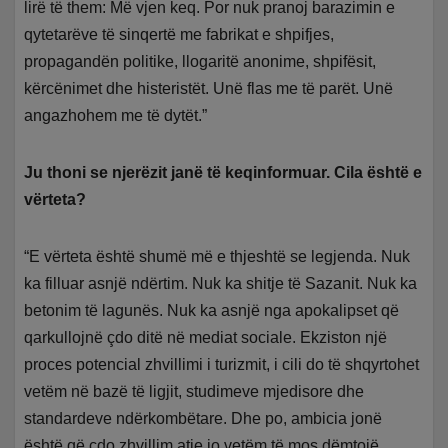
lirë të them: Më vjen keq. Por nuk pranoj barazimin e
qytetarëve të sinqertë me fabrikat e shpifjes,
propagandën politike, llogaritë anonime, shpifësit,
kërcënimet dhe histeristët. Unë flas me të parët. Unë
angazhohem me të dytët.”
Ju thoni se njerëzit janë të keqinformuar. Cila është e
vërteta?
“E vërteta është shumë më e thjeshtë se legjenda. Nuk
ka filluar asnjë ndërtim. Nuk ka shitje të Sazanit. Nuk ka
betonim të lagunës. Nuk ka asnjë nga apokalipset që
qarkullojnë çdo ditë në mediat sociale. Ekziston një
proces potencial zhvillimi i turizmit, i cili do të shqyrtohet
vetëm në bazë të ligjit, studimeve mjedisore dhe
standardeve ndërkombëtare. Dhe po, ambicia jonë
është që çdo zhvillim atje jo vetëm të mos dëmtojë