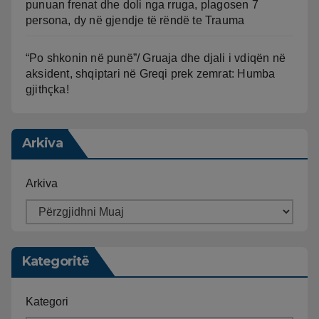
punuan frenat dhe doli nga rruga, plagosen 7
persona, dy në gjendje të rëndë te Trauma
“Po shkonin në punë”/ Gruaja dhe djali i vdiqën në
aksident, shqiptari në Greqi prek zemrat: Humba
gjithçka!
Arkiva
Arkiva
Kategoritë
Kategori