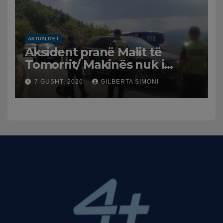
ritme të ngadalta
AKTUALITET
Aksident pranë Malit të
Tomorrit/ Makinës nuk i
punuan frenat dhe doli nga
7 GUSHT, 2026
GILBERTA SIMONI
rruga, plagosen 7 persona,
dy në gjendje të rëndë te
Trauma