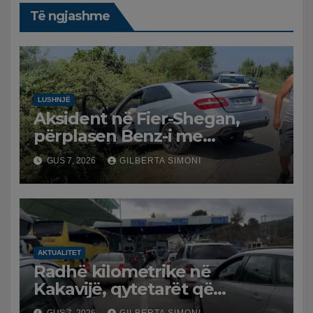
Të ngjashme
LUSHNJË
Aksident në Fier-Shegan,
përplasen Benz-i me
furgonin, plagoset një i
GUS 7, 2026
GILBERTA SIMONI
moshuar
AKTUALITET
Radhë kilometrike në
Kakavijë, qytetarët që
kthehen në Shqipëri