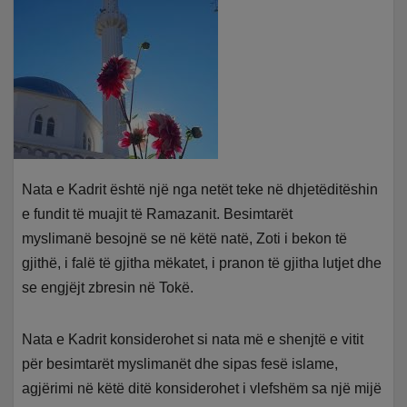
Nata e Kadrit është një nga netët teke në dhjetëditëshin
e fundit të muajit të Ramazanit. Besimtarët
myslimanë besojnë se në këtë natë, Zoti i bekon të
gjithë, i falë të gjitha mëkatet, i pranon të gjitha lutjet dhe
se engjëjt zbresin në Tokë.
Nata e Kadrit konsiderohet si nata më e shenjtë e vitit
për besimtarët myslimanët dhe sipas fesë islame,
agjërimi në këtë ditë konsiderohet i vlefshëm sa një mijë