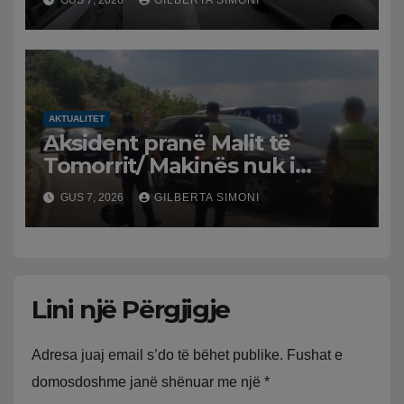
GUS 7, 2026
GILBERTA SIMONI
bllokohen në temperatura të
larta, pala greke punon me
ritme të ngadalta
AKTUALITET
Aksident pranë Malit të
Tomorrit/ Makinës nuk i
punuan frenat dhe doli nga
GUS 7, 2026
GILBERTA SIMONI
rruga, plagosen 7 persona, dy
në gjendje të rëndë te
Trauma
Lini një Përgjigje
Adresa juaj email s’do të bëhet publike.
Fushat e
domosdoshme janë shënuar me një
*