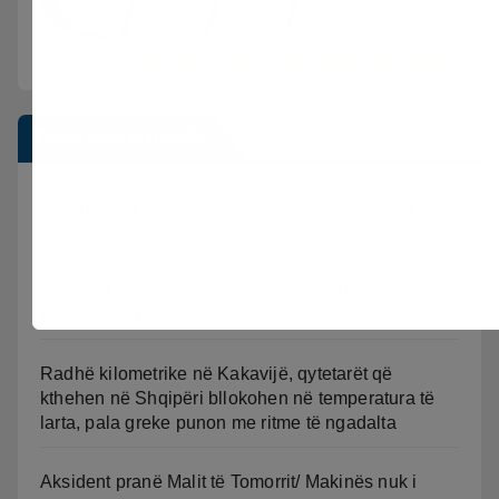
Postimet e fundit
Vijon beteja me flakët ne Mallakastër nga toka dhe
nga ajri me dy helikopterë.
Aksident në Fier-Shegan, përplasen Benz-i me
furgonin, plagoset një i moshuar
Radhë kilometrike në Kakavijë, qytetarët që
kthehen në Shqipëri bllokohen në temperatura të
larta, pala greke punon me ritme të ngadalta
Aksident pranë Malit të Tomorrit/ Makinës nuk i