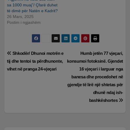
sa 1000 muaj”/ Çfarë duhet
të dimë për Natën e Kadrit?
26 Mars, 2025
Postim i ngjashëm
Lëvizje
Shkodër/ Dhunoi motrën e
Humb jetën 77 vjeçari,
tij dhe tentoi ta përdhunonte,
konsumoi fotoksinë. Gjendet
te
vihet në pranga 24-vjeçari
16 vjeçari i larguar nga
postimet
banesa dhe procedohet në
gjendje të lirë një shtetas për
dhunë ndaj ish-
bashkëshortes