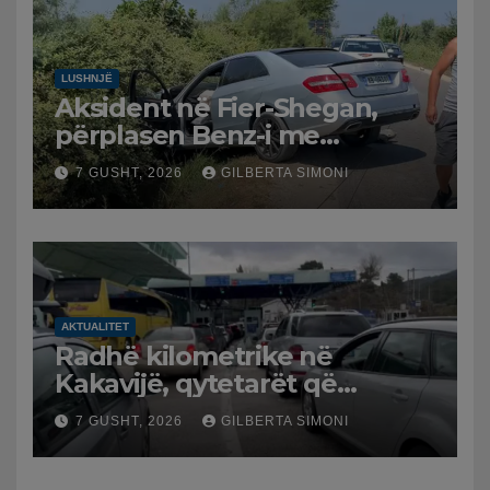
LUSHNJË
Aksident në Fier-Shegan,
përplasen Benz-i me
furgonin, plagoset një i
7 GUSHT, 2026
GILBERTA SIMONI
moshuar
AKTUALITET
Radhë kilometrike në
Kakavijë, qytetarët që
kthehen në Shqipëri
7 GUSHT, 2026
GILBERTA SIMONI
bllokohen në temperatura të
larta, pala greke punon me