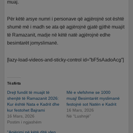
muaj.
Për këtë arsye numri i personave që agjërojnë sot është
shumë më i madh se ata që agjërojnë gjatë gjithë muajit
të Ramazanit, madje në këtë natë agjërojnë edhe
besimtarët jomyslimanë.
[lazy-load-videos-and-sticky-control id=”bF5sAadoAcg”]
Të afërta
Drejt fundit të muajit të
Më e vlefshme se 1000
shenjtë të Ramazanit 2026:
muaj/ Besimtarët myslimanë
Kur është Nata e Kadrit dhe
festojnë sot Natën e Kadrit
kur festohet Bajrami
16 Mars, 2026
16 Mars, 2026
Në “Lushnjë”
Postim i ngjashëm
“Agjërimi në këtë ditë vlen