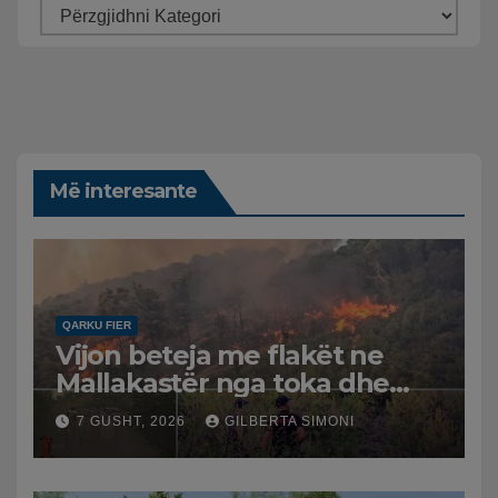
Më interesante
QARKU FIER
Vijon beteja me flakët ne
Mallakastër nga toka dhe
nga ajri me dy helikopterë.
7 GUSHT, 2026
GILBERTA SIMONI