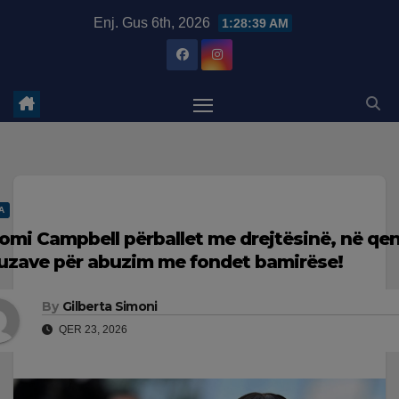
Skip
modal-check
Enj. Gus 6th, 2026
1:28:40 AM
to
content
A
omi Campbell përballet me drejtësinë, në qen
uzave për abuzim me fondet bamirëse!
By
Gilberta Simoni
QER 23, 2026