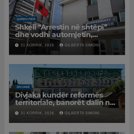
QARKU FIER
Shkeli “Arrestin në shtëpi”
dhe vodhi automjetin,
arrestohet 43-vjeçari
31 KORRIK, 2026
GILBERTA SIMONI
DIVJAKË
Divjaka kundër reformës
territoriale, banorët dalin në
protestë.
31 KORRIK, 2026
GILBERTA SIMONI