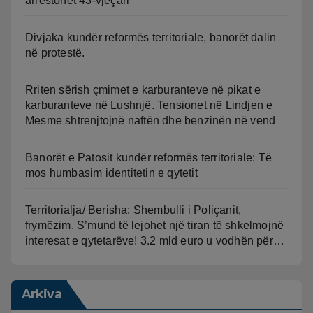
arrestohet 43-vjeçari
Divjaka kundër reformës territoriale, banorët dalin
në protestë.
Rriten sërish çmimet e karburanteve në pikat e
karburanteve në Lushnjë. Tensionet në Lindjen e
Mesme shtrenjtojnë naftën dhe benzinën në vend
Banorët e Patosit kundër reformës territoriale: Të
mos humbasim identitetin e qytetit
Territorialja/ Berisha: Shembulli i Poliçanit,
frymëzim. S’mund të lejohet një tiran të shkelmojnë
interesat e qytetarëve! 3.2 mld euro u vodhën për…
Arkiva