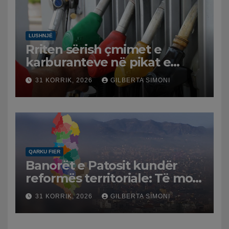
LUSHNJË
Rriten sërish çmimet e
karburanteve në pikat e
karburanteve në Lushnjë.
31 KORRIK, 2026
GILBERTA SIMONI
Tensionet në Lindjen e
Mesme shtrenjtojnë naftën
dhe benzinën në vend
QARKU FIER
Banorët e Patosit kundër
reformës territoriale: Të mos
humbasim identitetin e
31 KORRIK, 2026
GILBERTA SIMONI
qytetit