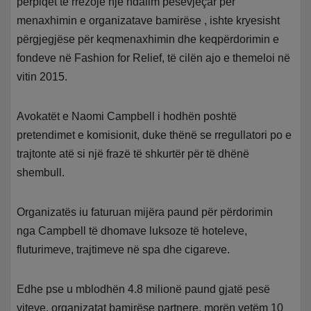
përpiqet të rrëzojë një ndalim pesëvjeçar për
menaxhimin e organizatave bamirëse , ishte kryesisht
përgjegjëse për keqmenaxhimin dhe keqpërdorimin e
fondeve në Fashion for Relief, të cilën ajo e themeloi në
vitin 2015.
Avokatët e Naomi Campbell i hodhën poshtë
pretendimet e komisionit, duke thënë se rregullatori po e
trajtonte atë si një frazë të shkurtër për të dhënë
shembull.
Organizatës iu faturuan mijëra paund për përdorimin
nga Campbell të dhomave luksoze të hoteleve,
fluturimeve, trajtimeve në spa dhe cigareve.
Edhe pse u mblodhën 4.8 milionë paund gjatë pesë
viteve, organizatat bamirëse partnere, morën vetëm 10