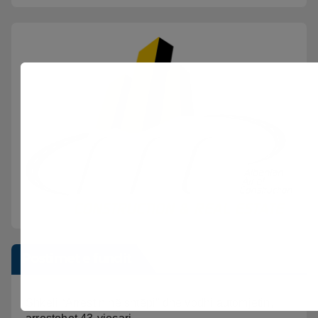
Postimet e fundit
Shkeli “Arrestin në shtëpi” dhe vodhi automjetin,