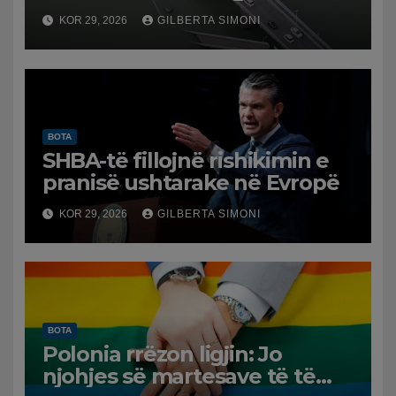
dëmtuara! Japonia goditet
KOR 29, 2026
GILBERTA SIMONI
nga tërmeti i fuqishëm,
qindra mijëra të evakuuar
BOTA
SHBA-të fillojnë rishikimin e
pranisë ushtarake në Evropë
KOR 29, 2026
GILBERTA SIMONI
BOTA
Polonia rrëzon ligjin: Jo
njohjes së martesave të të