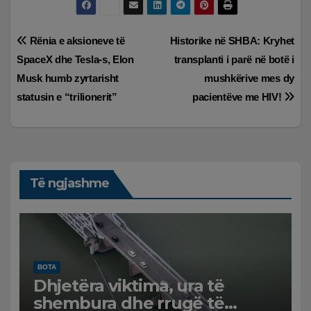
Lëvizje
Rënia e aksioneve të
Historike në SHBA: Kryhet
SpaceX dhe Tesla-s, Elon
transplanti i parë në botë i
te
Musk humb zyrtarisht
mushkërive mes dy
postimet
statusin e “trilionerit”
pacientëve me HIV!
Të ngjashme
BOTA
Dhjetëra viktima, ura të
shembura dhe rrugë të