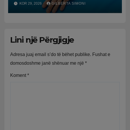
njëjtit seks
KOR 29, 2026
GILBERTA SIMONI
Lini një Përgjigje
Adresa juaj email s’do të bëhet publike.
Fushat e
domosdoshme janë shënuar me një
*
Koment
*