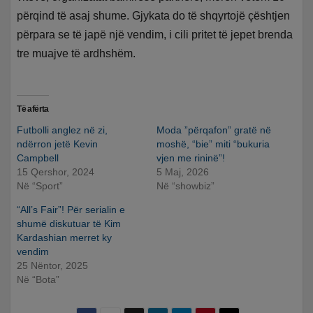
përqind të asaj shume. Gjykata do të shqyrtojë çështjen
përpara se të japë një vendim, i cili pritet të jepet brenda
tre muajve të ardhshëm.
Të afërta
Futbolli anglez në zi,
Moda ”përqafon” gratë në
ndërron jetë Kevin
moshë, “bie” miti “bukuria
Campbell
vjen me rininë”!
15 Qershor, 2024
5 Maj, 2026
Në “Sport”
Në “showbiz”
“All’s Fair”! Për serialin e
shumë diskutuar të Kim
Kardashian merret ky
vendim
25 Nëntor, 2025
Në “Bota”