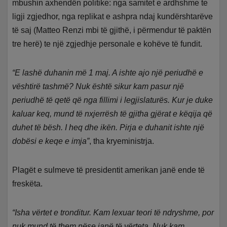
mbushin axhendën politike: nga samitet e ardhshme te
ligji zgjedhor, nga replikat e ashpra ndaj kundërshtarëve
të saj (Matteo Renzi mbi të gjithë, i përmendur të paktën
tre herë) te një zgjedhje personale e kohëve të fundit.
“E lashë duhanin më 1 maj. A ishte ajo një periudhë e
vështirë tashmë? Nuk është sikur kam pasur një
periudhë të qetë që nga fillimi i legjislaturës. Kur je duke
kaluar keq, mund të nxjerrësh të gjitha gjërat e këqija që
duhet të bësh. I heq dhe ikën. Pirja e duhanit ishte një
dobësi e keqe e imja”
, tha kryeministrja.
Plagët e sulmeve të presidentit amerikan janë ende të
freskëta.
“Isha vërtet e tronditur. Kam lexuar teori të ndryshme, por
nuk mund të them nëse janë të vërteta. Nuk kam