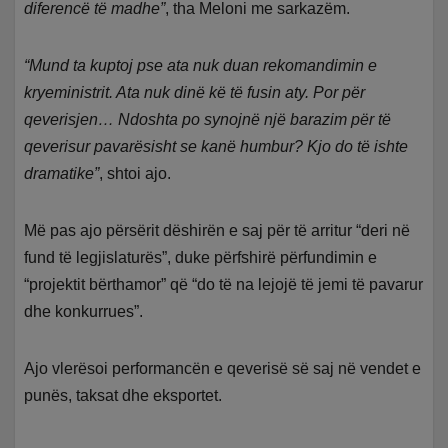
diferencë të madhe”
, tha Meloni me sarkazëm.
“Mund ta kuptoj pse ata nuk duan rekomandimin e
kryeministrit. Ata nuk dinë kë të fusin aty. Por për
qeverisjen… Ndoshta po synojnë një barazim për të
qeverisur pavarësisht se kanë humbur? Kjo do të ishte
dramatike”
, shtoi ajo.
Më pas ajo përsërit dëshirën e saj për të arritur “deri në
fund të legjislaturës”, duke përfshirë përfundimin e
“projektit bërthamor” që “do të na lejojë të jemi të pavarur
dhe konkurrues”.
Ajo vlerësoi performancën e qeverisë së saj në vendet e
punës, taksat dhe eksportet.