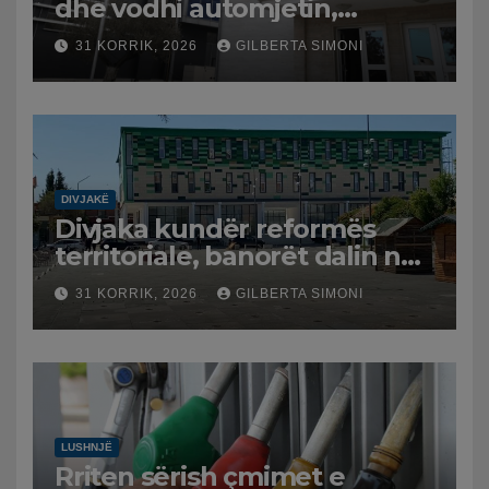
dhe vodhi automjetin,
arrestohet 43-vjeçari
31 KORRIK, 2026
GILBERTA SIMONI
DIVJAKË
Divjaka kundër reformës
territoriale, banorët dalin në
protestë.
31 KORRIK, 2026
GILBERTA SIMONI
LUSHNJË
Rriten sërish çmimet e