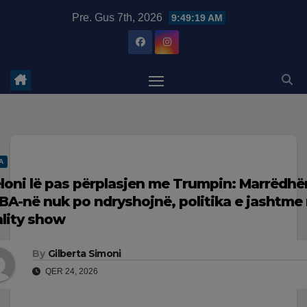
Skip
modal-check
Pre. Gus 7th, 2026
9:49:20 AM
to
content
A
loni lë pas përplasjen me Trumpin: Marrëdhë
BA-në nuk po ndryshojnë, politika e jashtme
ality show
By
Gilberta Simoni
QER 24, 2026