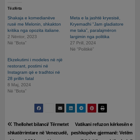
Të afërta
Shakaja e komedianëve
Meta e la jashtë kryesisë,
rusë me Melonin, shkakton
Kryemadhi “Jam gladiatore
kritika nga opozita italiane.
me taka”, paralajmëron
2 Nëntor, 2023
largimin nga politika
Në “Bota”
27 Prill, 2024
Në “Politikë”
Ekzekutimi i modeles në një
restorant, postimi në
Instagram që e tradhtoi në
28 prillin fatal
8 Maj, 2024
Në “Bota”
Lëvizje
Thellohet bilanci/ Tërmetet
Vatikani refuzon kërkesën e
shkatërrimtare në Venezuelë,
peshkopëve gjermanë: Vetëm
te