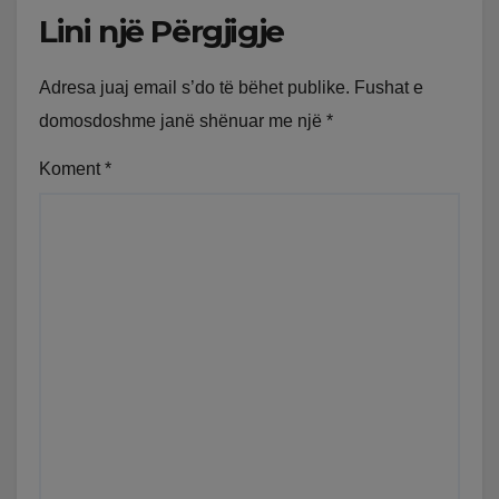
Lini një Përgjigje
Adresa juaj email s’do të bëhet publike.
Fushat e
domosdoshme janë shënuar me një
*
Koment
*