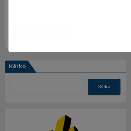
Njoftomë me email për komentet vijuese.
Njoftomë me email për postimet e reja.
Kërko
Kërko