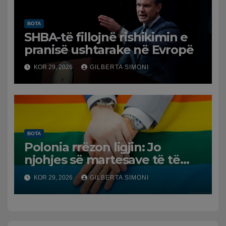
BOTA
SHBA-të fillojnë rishikimin e
pranisë ushtarake në Evropë
KOR 29, 2026
GILBERTA SIMONI
BOTA
Polonia rrëzon ligjin: Jo
njohjes së martesave të të
njëjtit seks
KOR 29, 2026
GILBERTA SIMONI