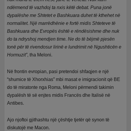
ndërmend të vazhdoj ta nxis këtë debat. Puna jonë
dypalëshe me Shtetet e Bashkuara duhet të kthehet në
normalitet. Një marrëdhënie e fortë midis Shteteve të
Bashkuara dhe Evropës është e rëndësishme dhe nuk
do ta ndryshoj mendjen time. Ne do të bëjmë pjesën
tonë për të rivendosur lirinë e lundrimit në Ngushticën e
Hormuzit”
, tha Meloni.
Në frontin evropian, pasi pretendoi shfaqjen e një
“shumice të Xhorxhias” mbi masat e imigracionit që BE
do të miratonte nga Roma, Meloni përmendi takimin
dypalësh të së enjtes midis Francës dhe Italisë në
Antibes.
Ajo njoftoi gjithashtu një çështje tjetër që synon të
diskutojë me Macon.