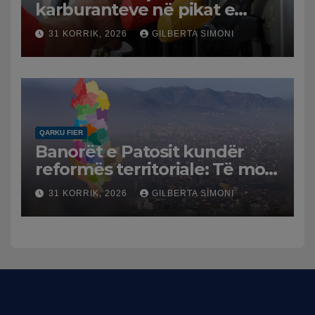
karburanteve në pikat e
karburanteve në Lushnjë.
31 KORRIK, 2026
GILBERTA SIMONI
Tensionet në Lindjen e
Mesme shtrenjtojnë naftën
dhe benzinën në vend
QARKU FIER
Banorët e Patosit kundër
reformës territoriale: Të mos
humbasim identitetin e
31 KORRIK, 2026
GILBERTA SIMONI
qytetit