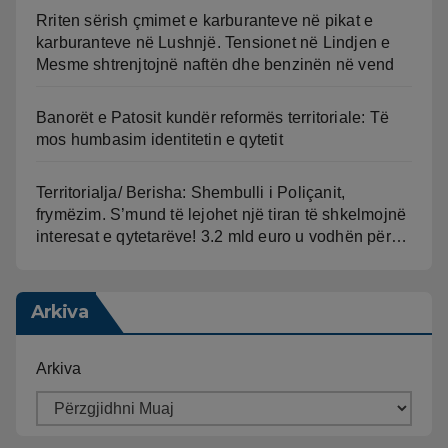
Rriten sërish çmimet e karburanteve në pikat e
karburanteve në Lushnjë. Tensionet në Lindjen e
Mesme shtrenjtojnë naftën dhe benzinën në vend
Banorët e Patosit kundër reformës territoriale: Të
mos humbasim identitetin e qytetit
Territorialja/ Berisha: Shembulli i Poliçanit,
frymëzim. S’mund të lejohet një tiran të shkelmojnë
interesat e qytetarëve! 3.2 mld euro u vodhën për…
Arkiva
Arkiva