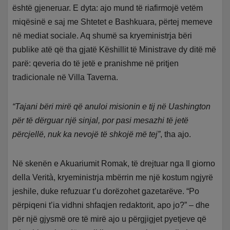
është gjeneruar. E dyta: ajo mund të riafirmojë vetëm
miqësinë e saj me Shtetet e Bashkuara, përtej memeve
në mediat sociale. Aq shumë sa kryeministrja bëri
publike atë që tha gjatë Këshillit të Ministrave dy ditë më
parë: qeveria do të jetë e pranishme në pritjen
tradicionale në Villa Taverna.
“Tajani bëri mirë që anuloi misionin e tij në Uashington
për të dërguar një sinjal, por pasi mesazhi të jetë
përcjellë, nuk ka nevojë të shkojë më tej”
, tha ajo.
Në skenën e Akuariumit Romak, të drejtuar nga Il giorno
della Verità, kryeministrja mbërrin me një kostum ngjyrë
jeshile, duke refuzuar t’u dorëzohet gazetarëve. “Po
përpiqeni t’ia vidhni shfaqjen redaktorit, apo jo?” – dhe
për një gjysmë ore të mirë ajo u përgjigjet pyetjeve që