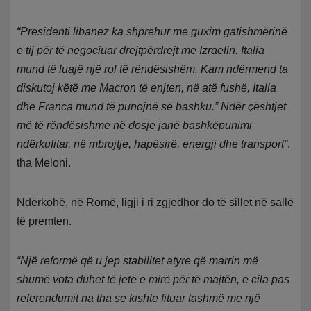
“Presidenti libanez ka shprehur me guxim gatishmërinë
e tij për të negociuar drejtpërdrejt me Izraelin. Italia
mund të luajë një rol të rëndësishëm. Kam ndërmend ta
diskutoj këtë me Macron të enjten, në atë fushë, Italia
dhe Franca mund të punojnë së bashku.” Ndër çështjet
më të rëndësishme në dosje janë bashkëpunimi
ndërkufitar, në mbrojtje, hapësirë, energji dhe transport”
,
tha Meloni.
Ndërkohë, në Romë, ligji i ri zgjedhor do të sillet në sallë
të premten.
“Një reformë që u jep stabilitet atyre që marrin më
shumë vota duhet të jetë e mirë për të majtën, e cila pas
referendumit na tha se kishte fituar tashmë me një