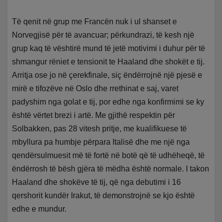
Të qenit në grup me Francën nuk i ul shanset e
Norvegjisë për të avancuar; përkundrazi, të kesh një
grup kaq të vështirë mund të jetë motivimi i duhur për të
shmangur rëniet e tensionit te Haaland dhe shokët e tij.
Arritja ose jo në çerekfinale, siç ëndërrojnë një pjesë e
mirë e tifozëve në Oslo dhe rrethinat e saj, varet
padyshim nga golat e tij, por edhe nga konfirmimi se ky
është vërtet brezi i artë. Me gjithë respektin për
Solbakken, pas 28 vitesh pritje, me kualifikuese të
mbyllura pa humbje përpara Italisë dhe me një nga
qendërsulmuesit më të fortë në botë që të udhëheqë, të
ëndërrosh të bësh gjëra të mëdha është normale. I takon
Haaland dhe shokëve të tij, që nga debutimi i 16
qershorit kundër Irakut, të demonstrojnë se kjo është
edhe e mundur.