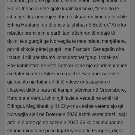
Haaland, para së gjithash, është thelbi i kësaj ambicieje.
Siç ka thënë ai vetë gjatë kualifikueseve, “nëse do të
isha një tifoz norvegjez dhe në skuadrën time do të ishte
Erling Haaland, do të prisja ta shihja në Botëror.” Ai e ka
mbajtur premtimin e parë, tani dëshiron të mbajë të
dytin: të sigurojë që Norvegjia të mos ndalet menjëherë,
por të shkojë përtej grupit I me Francën, Senegalin dhe
Irakun, i cili për shumë konsiderohet “grupi i vdekjes”.
Pak kombëtare në këtë Botëror kanë një qendërsulmues
me talentin dhe lehtësinë e golit të Haaland. Ai është
gjithashtu një lojtar që di të ndezë entuziazmin e
tifozëve: ditët e para në kampin stërvitor në Greensboro,
Karolina e Veriut, ishin një festë e vërtetë në emër të
Erlingut. Megjithatë, ylli i City-t nuk është vetëm: ajo që
Norvegjia sjell në Botërorin 2026 është vërtet brezi i saj i
artë, një brez që në sezonin 2025-26 ka akumuluar më
shumë minuta në pesë ligat kryesore të Evropës, diçka