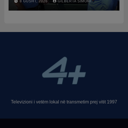
8 GUSHT, 2026
GILBERTA SIMONI
trafikut së shpejti në
funksion
Televizioni i vetëm lokal në transmetim prej vitit 1997