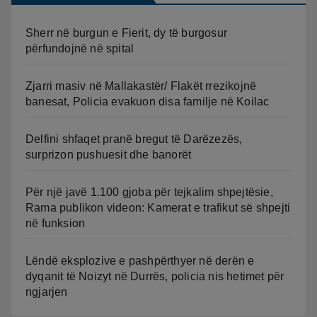
Sherr në burgun e Fierit, dy të burgosur
përfundojnë në spital
Zjarri masiv në Mallakastër/ Flakët rrezikojnë
banesat, Policia evakuon disa familje në Koilac
Delfini shfaqet pranë bregut të Darëzezës,
surprizon pushuesit dhe banorët
Për një javë 1.100 gjoba për tejkalim shpejtësie,
Rama publikon videon: Kamerat e trafikut së shpejti
në funksion
Lëndë eksplozive e pashpërthyer në derën e
dyqanit të Noizyt në Durrës, policia nis hetimet për
ngjarjen