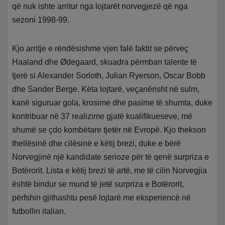
që nuk ishte arritur nga lojtarët norvegjezë që nga
sezoni 1998-99.
Kjo arritje e rëndësishme vjen falë faktit se përveç
Haaland dhe Ødegaard, skuadra përmban talente të
tjerë si Alexander Sorloth, Julian Ryerson, Oscar Bobb
dhe Sander Berge. Këta lojtarë, veçanërisht në sulm,
kanë siguruar gola, krosime dhe pasime të shumta, duke
kontribuar në 37 realizime gjatë kualifikueseve, më
shumë se çdo kombëtare tjetër në Evropë. Kjo thekson
thellësinë dhe cilësinë e këtij brezi, duke e bërë
Norvegjinë një kandidate serioze për të qenë surpriza e
Botërorit. Lista e këtij brezi të artë, me të cilin Norvegjia
është bindur se mund të jetë surpriza e Botërorit,
përfshin gjithashtu pesë lojtarë me eksperiencë në
futbollin italian.