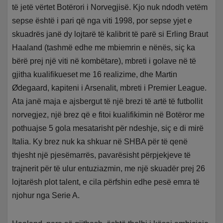
të jetë vërtet Botërori i Norvegjisë. Kjo nuk ndodh vetëm
sepse është i pari që nga viti 1998, por sepse yjet e
skuadrës janë dy lojtarë të kalibrit të parë si Erling Braut
Haaland (tashmë edhe me mbiemrin e nënës, siç ka
bërë prej një viti në kombëtare), mbreti i golave në të
gjitha kualifikueset me 16 realizime, dhe Martin
Ødegaard, kapiteni i Arsenalit, mbreti i Premier League.
Ata janë maja e ajsbergut të një brezi të artë të futbollit
norvegjez, një brez që e fitoi kualifikimin në Botëror me
pothuajse 5 gola mesatarisht për ndeshje, siç e di mirë
Italia. Ky brez nuk ka shkuar në SHBA për të qenë
thjesht një pjesëmarrës, pavarësisht përpjekjeve të
trajnerit për të ulur entuziazmin, me një skuadër prej 26
lojtarësh plot talent, e cila përfshin edhe pesë emra të
njohur nga Serie A.