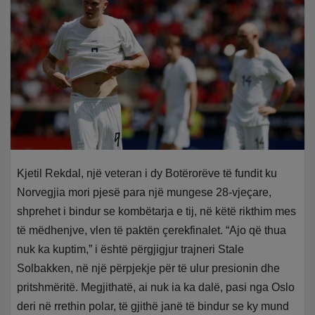
Kjetil Rekdal, një veteran i dy Botërorëve të fundit ku
Norvegjia mori pjesë para një mungese 28-vjeçare,
shprehet i bindur se kombëtarja e tij, në këtë rikthim mes
të mëdhenjve, vlen të paktën çerekfinalet. “Ajo që thua
nuk ka kuptim,” i është përgjigjur trajneri Stale
Solbakken, në një përpjekje për të ulur presionin dhe
pritshmëritë. Megjithatë, ai nuk ia ka dalë, pasi nga Oslo
deri në rrethin polar, të gjithë janë të bindur se ky mund