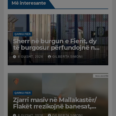
Më interesante
QARKU FIER
Sherr në burgun e Fierit, dy
të burgosur përfundojnë në
spital
8 GUSHT, 2026
GILBERTA SIMONI
QARKU FIER
Zjarri masiv në Mallakastër/
Flakët rrezikojnë banesat,
Policia evakuon disa familje
8 GUSHT, 2026
GILBERTA SIMONI