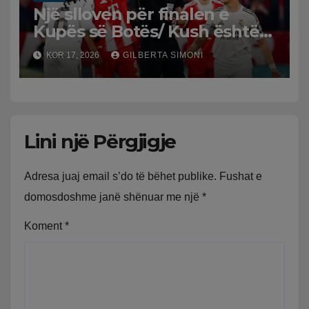
Një slloven për finalen e
Kupës së Botës/ Kush është
Slavko Vincic, arbitri që do të
KOR 17, 2026
GILBERTA SIMONI
vërë drejtësi në Spanjë-
Argjentinë
Lini një Përgjigje
Adresa juaj email s’do të bëhet publike.
Fushat e
domosdoshme janë shënuar me një
*
Koment
*