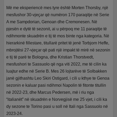
Më me eksperiencë mes tyre është Morten Thorsby, një
mesfushor 30-vjeçar që numëron 170 paraqitje në Serie
A me Sampdorian, Genoan dhe Cremonesen. Në
pjesën e dytë të sezonit, ai u përpoq me 11 paraqitje të
ndihmonte skuadrën e tij të mos binte nga kategoria. Në
hierarkinë fillestare, titullarë pritet të jenë Torbjorn Heffe,
mbrojtësi 27-vjeçar që pati një impakt të mirë në sezonin
e tij të parë te Bologna, dhe Kristian Thorstvedt,
mesfushori te Sassuolo që nga viti 2022, me të cilin ka
luajtur edhe në Serie B. Mes 26 lojtarëve të Solbakken
janë gjithashtu Leo Skiri Ostigard, i cili u kthye te Genoa
sezonin e kaluar pasi ndihmoi Napolin të fitonte titullin
në 2022-23, dhe Marcus Pedersen, më i riu nga
“italianët” në skuadrën e Norvegjisë me 25 vjet, i cili ka
dy sezone te Torino pasi u soll në Itali nga Sassuolo në
2023-24.