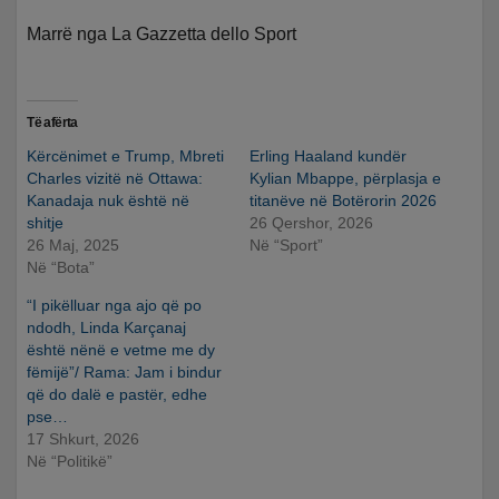
Marrë nga La Gazzetta dello Sport
Të afërta
Kërcënimet e Trump, Mbreti
Erling Haaland kundër
Charles vizitë në Ottawa:
Kylian Mbappe, përplasja e
Kanadaja nuk është në
titanëve në Botërorin 2026
shitje
26 Qershor, 2026
26 Maj, 2025
Në “Sport”
Në “Bota”
“I pikëlluar nga ajo që po
ndodh, Linda Karçanaj
është nënë e vetme me dy
fëmijë”/ Rama: Jam i bindur
që do dalë e pastër, edhe
pse…
17 Shkurt, 2026
Në “Politikë”