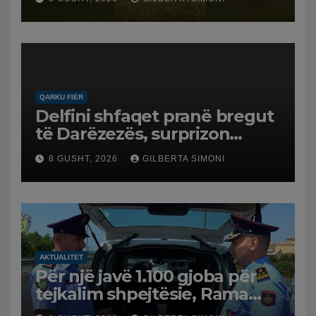
në Koilac
QARKU FIER
Delfini shfaqet pranë bregut
të Darëzezës, surprizon
pushuesit dhe banorët
8 GUSHT, 2026
GILBERTA SIMONI
AKTUALITET
Për një javë 1.100 gjoba për
tejkalim shpejtësie, Rama
publikon videon: Kamerat e