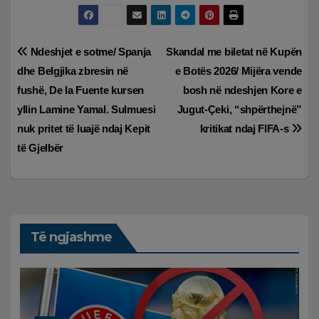
Lëvizje
Ndeshjet e sotme/ Spanja
Skandal me biletat në Kupën
dhe Belgjika zbresin në
e Botës 2026/ Mijëra vende
te
fushë, De la Fuente kursen
bosh në ndeshjen Kore e
postimet
yllin Lamine Yamal. Sulmuesi
Jugut-Çeki, “shpërthejnë”
nuk pritet të luajë ndaj Kepit
kritikat ndaj FIFA-s
të Gjelbër
Të ngjashme