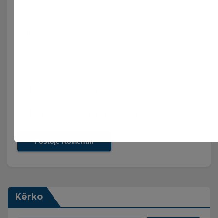
Sajt
Njoftomë me email për komentet vijuese.
Njoftomë me email për postimet e reja.
Kërko