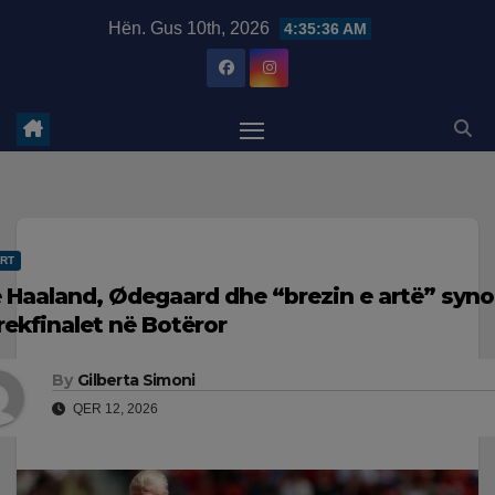
Skip
modal-check
Hën. Gus 10th, 2026
4:35:37 AM
to
content
RT
 Haaland, Ødegaard dhe “brezin e artë” syn
rekfinalet në Botëror
By
Gilberta Simoni
QER 12, 2026