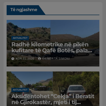
Të ngjashme
AKTUALITET
Radhë kilometrike në pikën
kufitare të Qafë Botës, pala
greke raporton defekt në
KOR 31, 2026
GILBERTA SIMONI
sistem, qytetarët mbeten të
bllokuar
AKTUALITET
Aksidentohet “Cekja” i Beratit
në Gjirokastër, mjeti i tij