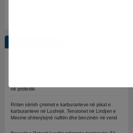
Postimet e fundit
Shkeli “Arrestin në shtëpi” dhe vodhi automjetin,
arrestohet 43-vjeçari
Divjaka kundër reformës territoriale, banorët dalin
në protestë.
Rriten sërish çmimet e karburanteve në pikat e
karburanteve në Lushnjë. Tensionet në Lindjen e
Mesme shtrenjtojnë naftën dhe benzinën në vend