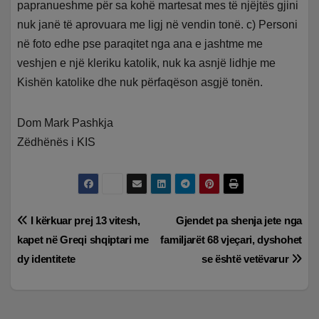
papranueshme për sa kohë martesat mes të njëjtës gjini
nuk janë të aprovuara me ligj në vendin tonë. c) Personi
në foto edhe pse paraqitet nga ana e jashtme me
veshjen e një kleriku katolik, nuk ka asnjë lidhje me
Kishën katolike dhe nuk përfaqëson asgjë tonën.
Dom Mark Pashkja
Zëdhënës i KIS
Lëvizje
I kërkuar prej 13 vitesh,
Gjendet pa shenja jete nga
kapet në Greqi shqiptari me
familjarët 68 vjeçari, dyshohet
te
dy identitete
se është vetëvarur
postimet