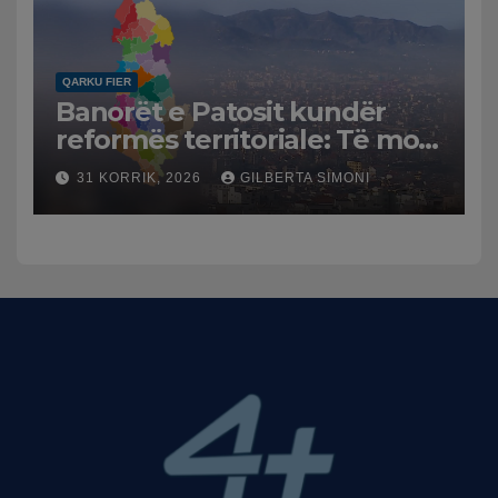
QARKU FIER
Banorët e Patosit kundër
reformës territoriale: Të mos
humbasim identitetin e
31 KORRIK, 2026
GILBERTA SIMONI
qytetit