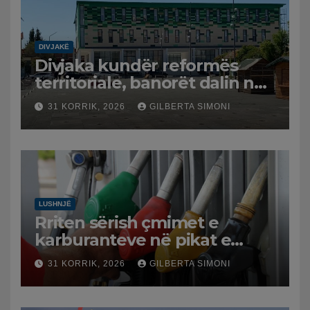
DIVJAKË
Divjaka kundër reformës
territoriale, banorët dalin në
protestë.
31 KORRIK, 2026
GILBERTA SIMONI
LUSHNJË
Rriten sërish çmimet e
karburanteve në pikat e
karburanteve në Lushnjë.
31 KORRIK, 2026
GILBERTA SIMONI
Tensionet në Lindjen e
Mesme shtrenjtojnë naftën
dhe benzinën në vend