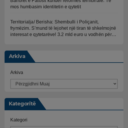
Banorët e Patosit kundër reformës territoriale: Të
mos humbasim identitetin e qytetit
Territorialja/ Berisha: Shembulli i Poliçanit,
frymëzim. S’mund të lejohet një tiran të shkelmojnë
interesat e qytetarëve! 3.2 mld euro u vodhën për…
Arkiva
Arkiva
Kategoritë
Kategori