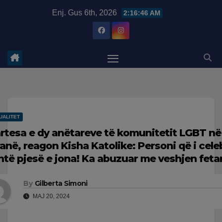
Skip
modal-check
Enj. Gus 6th, 2026
2:16:47 AM
to
content
UALITET
rtesa e dy anëtareve të komunitetit LGBT n
ranë, reagon Kisha Katolike: Personi që i cele
htë pjesë e jona! Ka abuzuar me veshjen feta
By
Gilberta Simoni
MAJ 20, 2024