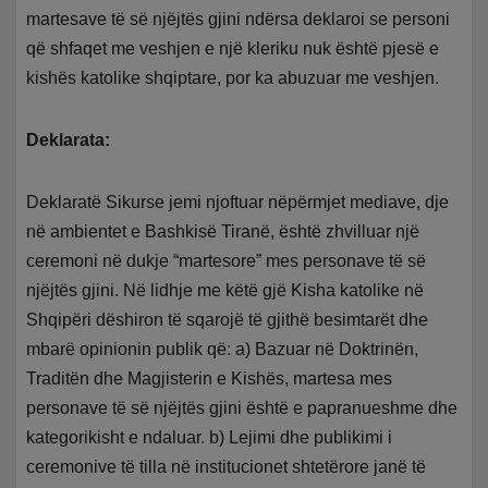
martesave të së njëjtës gjini ndërsa deklaroi se personi
që shfaqet me veshjen e një kleriku nuk është pjesë e
kishës katolike shqiptare, por ka abuzuar me veshjen.
Deklarata:
Deklaratë Sikurse jemi njoftuar nëpërmjet mediave, dje
në ambientet e Bashkisë Tiranë, është zhvilluar një
ceremoni në dukje “martesore” mes personave të së
njëjtës gjini. Në lidhje me këtë gjë Kisha katolike në
Shqipëri dëshiron të sqarojë të gjithë besimtarët dhe
mbarë opinionin publik që: a) Bazuar në Doktrinën,
Traditën dhe Magjisterin e Kishës, martesa mes
personave të së njëjtës gjini është e papranueshme dhe
kategorikisht e ndaluar. b) Lejimi dhe publikimi i
ceremonive të tilla në institucionet shtetërore janë të