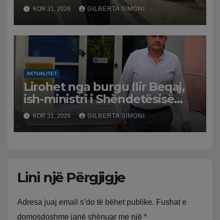
përplaset me atë të klerikut
KOR 31, 2026
GILBERTA SIMONI
bektashian
AKTUALITET
Lirohet nga burgu Ilir Beqaj,
ish-ministri i Shëndetësisë
‘kthehet’ në shtëpi, GJKKO i
KOR 31, 2026
GILBERTA SIMONI
ndryshon masën e arrestit
Lini një Përgjigje
Adresa juaj email s’do të bëhet publike.
Fushat e
domosdoshme janë shënuar me një
*