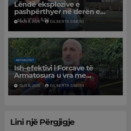
Lëndë eksplozive e
pashpërthyer në derën e
dyqanit të Noizyt në Durrës,
GUS 8, 2026
GILBERTA SIMONI
policia nis hetimet për
ngjarjen
AKTUALITET
Ish-efektivi i Forcave të
Armatosura u vra me
kallashnikov nga shoku i
GUS 8, 2026
GILBERTA SIMONI
fëmijërisë, zv. drejtori i
Hetimit: Kishin konflikt të
mbartur prej disa kohësh
Lini një Përgjigje