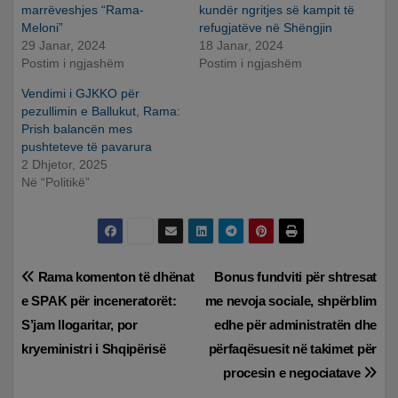
marrëveshjes “Rama-
kundër ngritjes së kampit të
Meloni”
refugjatëve në Shëngjin
29 Janar, 2024
18 Janar, 2024
Postim i ngjashëm
Postim i ngjashëm
Vendimi i GJKKO për
pezullimin e Ballukut, Rama:
Prish balancën mes
pushteteve të pavarura
2 Dhjetor, 2025
Në “Politikë”
Lëvizje
Rama komenton të dhënat
Bonus fundviti për shtresat
e SPAK për inceneratorët:
me nevoja sociale, shpërblim
te
S’jam llogaritar, por
edhe për administratën dhe
postimet
kryeministri i Shqipërisë
përfaqësuesit në takimet për
procesin e negociatave