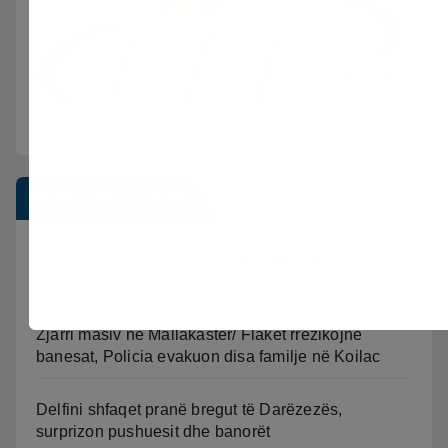
Postimet e fundit
Sherr në burgun e Fierit, dy të burgosur
përfundojnë në spital
Zjarri masiv në Mallakastër/ Flakët rrezikojnë
banesat, Policia evakuon disa familje në Koilac
Delfini shfaqet pranë bregut të Darëzezës,
surprizon pushuesit dhe banorët