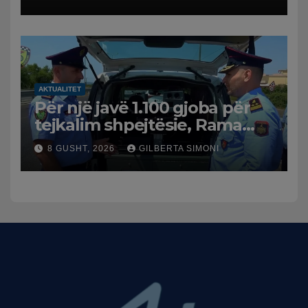
AKTUALITET
Për një javë 1.100 gjoba për
tejkalim shpejtësie, Rama
publikon videon: Kamerat e
8 GUSHT, 2026
GILBERTA SIMONI
trafikut së shpejti në
funksion