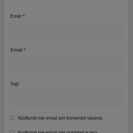
Emër
*
Email
*
Sajt
Njoftomë me email për komentet vijuese.
Njoftomë me email për postimet e reja.