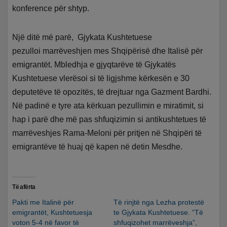
konference për shtyp.
Një ditë më parë, Gjykata Kushtetuese
pezulloi marrëveshjen mes Shqipërisë dhe Italisë për
emigrantët. Mbledhja e gjyqtarëve të Gjykatës
Kushtetuese vlerësoi si të ligjshme kërkesën e 30
deputetëve të opozitës, të drejtuar nga Gazment Bardhi.
Në padinë e tyre ata kërkuan pezullimin e miratimit, si
hap i parë dhe më pas shfuqizimin si antikushtetues të
marrëveshjes Rama-Meloni për pritjen në Shqipëri të
emigrantëve të huaj që kapen në detin Mesdhe.
Të afërta
Pakti me Italinë për
Të rinjtë nga Lezha protestë
emigrantët, Kushtetuesja
te Gjykata Kushtetuese. “Të
voton 5-4 në favor të
shfuqizohet marrëveshja”,