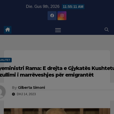
Skip
modal-check
Die. Gus 9th, 2026
11:55:12 AM
to
content
UALITET
yeministri Rama: E drejta e Gjykatës Kushtet
zullimi i marrëveshjes për emigrantët
By
Gilberta Simoni
DHJ 14, 2023