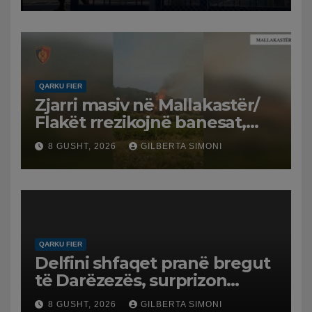
QARKU FIER
Zjarri masiv në Mallakastër/
Flakët rrezikojnë banesat,
Policia evakuon disa familje
8 GUSHT, 2026
GILBERTA SIMONI
në Koilac
QARKU FIER
Delfini shfaqet pranë bregut
të Darëzezës, surprizon
pushuesit dhe banorët
8 GUSHT, 2026
GILBERTA SIMONI