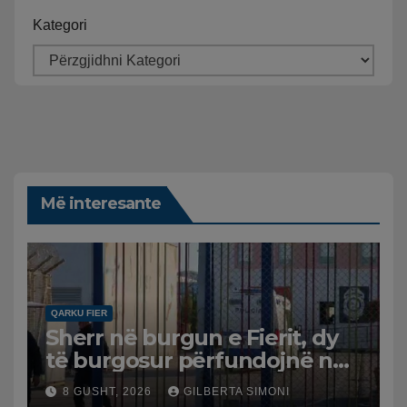
Kategori
Më interesante
QARKU FIER
Sherr në burgun e Fierit, dy
të burgosur përfundojnë në
spital
8 GUSHT, 2026
GILBERTA SIMONI