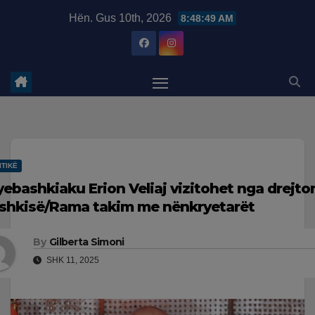
Skip
modal-check
Hën. Gus 10th, 2026
8:48:49 AM
to
content
ITIKË
yebashkiaku Erion Veliaj vizitohet nga drejtori
shkisë/Rama takim me nënkryetarët
By
Gilberta Simoni
SHK 11, 2025