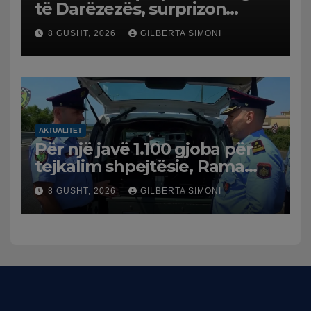
të Darëzezës, surprizon
pushuesit dhe banorët
8 GUSHT, 2026
GILBERTA SIMONI
AKTUALITET
Për një javë 1.100 gjoba për
tejkalim shpejtësie, Rama
publikon videon: Kamerat e
8 GUSHT, 2026
GILBERTA SIMONI
trafikut së shpejti në
funksion