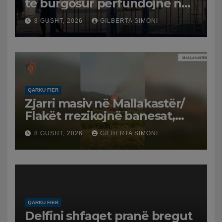
të burgosur përfundojnë në
spital
8 GUSHT, 2026
GILBERTA SIMONI
QARKU FIER
Zjarri masiv në Mallakastër/
Flakët rrezikojnë banesat,
Policia evakuon disa familje
8 GUSHT, 2026
GILBERTA SIMONI
në Koilac
QARKU FIER
Delfini shfaqet pranë bregut