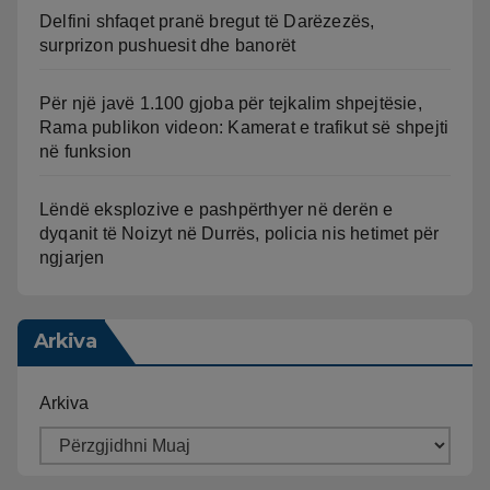
Delfini shfaqet pranë bregut të Darëzezës,
surprizon pushuesit dhe banorët
Për një javë 1.100 gjoba për tejkalim shpejtësie,
Rama publikon videon: Kamerat e trafikut së shpejti
në funksion
Lëndë eksplozive e pashpërthyer në derën e
dyqanit të Noizyt në Durrës, policia nis hetimet për
ngjarjen
Arkiva
Arkiva