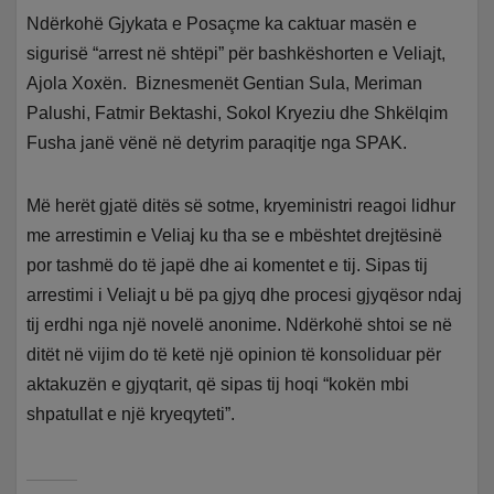
Ndërkohë Gjykata e Posaçme ka caktuar masën e
sigurisë “arrest në shtëpi” për bashkëshorten e Veliajt,
Ajola Xoxën. Biznesmenët Gentian Sula, Meriman
Palushi, Fatmir Bektashi, Sokol Kryeziu dhe Shkëlqim
Fusha janë vënë në detyrim paraqitje nga SPAK.
Më herët gjatë ditës së sotme, kryeministri reagoi lidhur
me arrestimin e Veliaj ku tha se e mbështet drejtësinë
por tashmë do të japë dhe ai komentet e tij. Sipas tij
arrestimi i Veliajt u bë pa gjyq dhe procesi gjyqësor ndaj
tij erdhi nga një novelë anonime. Ndërkohë shtoi se në
ditët në vijim do të ketë një opinion të konsoliduar për
aktakuzën e gjyqtarit, që sipas tij hoqi “kokën mbi
shpatullat e një kryeqyteti”.