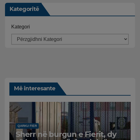
Kategoritë
Kategori
Më interesante
QARKU FIER
Sherr në burgun e Fierit, dy