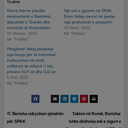
Të afërta
Rama thërret pasdite
Një orë e gjysmë në SPAK,
nënkryetarët e Bashkisë,
Erion Veliaj merret në pyetje
deputetët e Tiranës dhe
nga prokurorët e posaçëm
ministrat në Kryeministri
20 Mars, 2025
24 Shtator, 2025
Në “Politikë”
Në “Politikë”
Përgjimet/ Veliaj përpjekje
nga burgu për të intimiduar
institucionet në vend,
urdhëron të vëllanë t’i bëj
presion KLP-së dhe ILD-së
5 Prill, 2025
Në “Politikë”
Lëvizje
Berisha ndryshon qëndrim
Takimi në Romë, Berisha:
për SPAK
Ishte dëshmia më e sigurt e
te