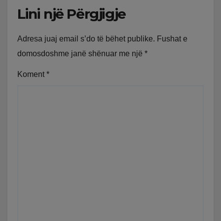
Lini një Përgjigje
Adresa juaj email s’do të bëhet publike.
Fushat e
domosdoshme janë shënuar me një
*
Koment
*