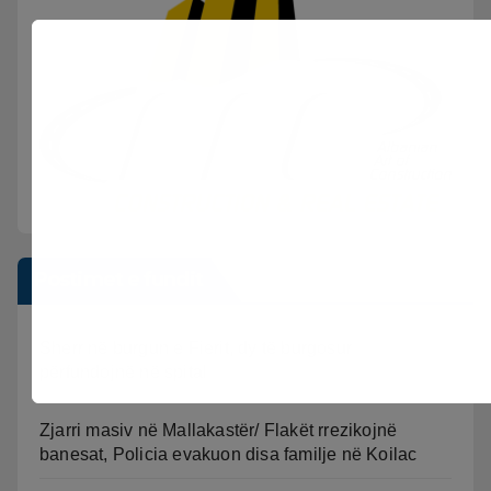
Postimet e fundit
Sherr në burgun e Fierit, dy të burgosur
përfundojnë në spital
Zjarri masiv në Mallakastër/ Flakët rrezikojnë
banesat, Policia evakuon disa familje në Koilac