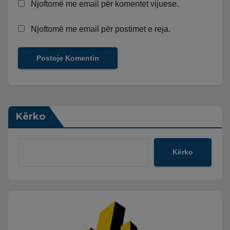
Njoftomë me email për komentet vijuese.
Njoftomë me email për postimet e reja.
Kërko
Kërko