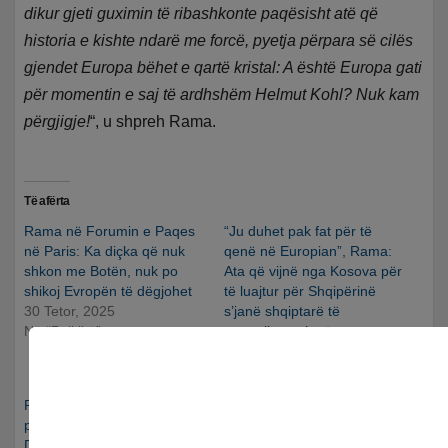
dikur gjeti guximin të ribashkonte paqësisht atë që
historia e kishte ndarë me forcë, pyetja përpara së cilës
gjendet Europa bëhet e qartë kristal: A është Europa gati
për momentin e saj të ardhshëm Helmut Kohl? Nuk kam
përgjigje!
“, u shpreh Rama.
Të afërta
Rama në Forumin e Paqes
“Ju duhet pak fat për të
në Paris: Ka diçka që nuk
qenë në Europian”, Rama:
shkon me Botën, nuk po
Ata që vijnë nga Kosova për
shikoj Evropën të dëgjohet
të luajtur për Shqipërinë
30 Tetor, 2025
s’janë shqiptarë të
Në “Politikë”
natyralizuar, janë…
17 Qershor, 2024
Në “Politikë”
Rama: S’na intereson data
për integrimin. Macron:
Duhet vetëdijësim, ja pse e