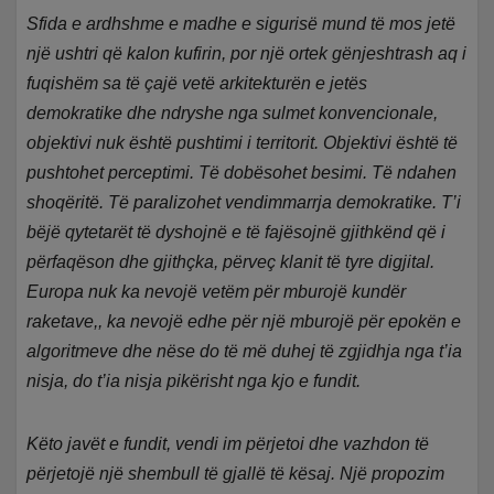
Sfida e ardhshme e madhe e sigurisë mund të mos jetë
një ushtri që kalon kufirin, por një ortek gënjeshtrash aq i
fuqishëm sa të çajë vetë arkitekturën e jetës
demokratike dhe ndryshe nga sulmet konvencionale,
objektivi nuk është pushtimi i territorit. Objektivi është të
pushtohet perceptimi. Të dobësohet besimi. Të ndahen
shoqëritë. Të paralizohet vendimmarrja demokratike. T’i
bëjë qytetarët të dyshojnë e të fajësojnë gjithkënd që i
përfaqëson dhe gjithçka, përveç klanit të tyre digjital.
Europa nuk ka nevojë vetëm për mburojë kundër
raketave,, ka nevojë edhe për një mburojë për epokën e
algoritmeve dhe nëse do të më duhej të zgjidhja nga t’ia
nisja, do t’ia nisja pikërisht nga kjo e fundit.
Këto javët e fundit, vendi im përjetoi dhe vazhdon të
përjetojë një shembull të gjallë të kësaj. Një propozim