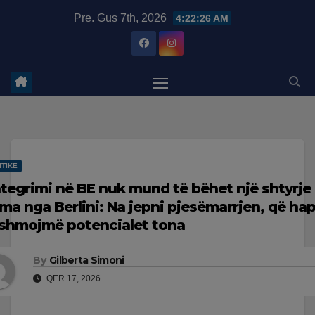
Skip
modal-check
Pre. Gus 7th, 2026
4:22:27 AM
to
content
ITIKË
ntegrimi në BE nuk mund të bëhet një shtyrje
ma nga Berlini: Na jepni pjesëmarrjen, që hap
shmojmë potencialet tona
By
Gilberta Simoni
QER 17, 2026