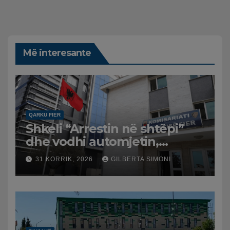
Më interesante
QARKU FIER
Shkeli “Arrestin në shtëpi”
dhe vodhi automjetin,
arrestohet 43-vjeçari
31 KORRIK, 2026
GILBERTA SIMONI