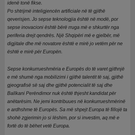
idenë tonë fikse.
Po shtrijmë inteligjencën artificiale në të gjithë
qeverisjen. Jo sepse teknologjia është në modë, por
sepse inovacioni është bërë rruga më e shkurtër nga
periferia drejt qendrës. Një Shqipëri më e gjelbër, më
digjitale dhe më novatore është e mirë jo vetëm për ne
është e mirë për Europën.
Sepse konkurrueshmëria e Europës do të varet gjithnjë
e më shumë nga mobilizimi i gjithë talentit të saj, gjithë
gjeografisë së saj dhe gjithë potencialit të saj dhe
Ballkani Perëndimor nuk është thjesht kandidat për
anëtarësim. Ne jemi kontribuues në konkurrueshmërinë
e ardhshme të Europës. Sa më shpejt Europa të fillojë ta
shohë zgjerimin jo si lëshim, por si investim, aq më e
fortë do të bëhet vetë Europa.