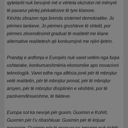
qytetarët nuk besojnë më e vërteta ekziston në mënyrë
të pavarur përtej përkatësive të tyre klanore.
Kështu zbrazen nga brenda sistemet demokratike. Jo
përmes tankeve. Jo përmes grushteve të shtetit, por
përmes zëvendësimit gradual të realitetit me klane
alternative realitetesh që konkurrojnë me njëri-tjetrin.
Prandaj e ardhmja e Europës nuk varet vetëm nga fuqia
ushtarake, konkurrueshmëria ekonomike apo novacioni
teknologjik. Varet edhe nga aftësia jonë për të mbrojtur
vetë realitetin, për të mbrojtur provat, për të mbrojtur
arsyen, për të mbrojtur disiplinën e vështirë, por të
pazëvendësueshme, të fakteve.
Europa sot ka nevojë për guxim. Guximin e Kohlit.
Guximin për t’u ribashkuar. Guximin për të krijuar
novacion. Guximin për të pranuar se zgjerimi nuk është