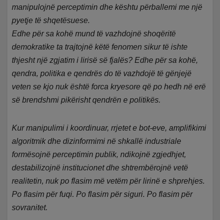
manipulojnë perceptimin dhe kështu përballemi me një
pyetje të shqetësuese.
Edhe për sa kohë mund të vazhdojnë shoqëritë
demokratike ta trajtojnë këtë fenomen sikur të ishte
thjesht një zgjatim i lirisë së fjalës? Edhe për sa kohë,
qendra, politika e qendrës do të vazhdojë të gënjejë
veten se kjo nuk është forca kryesore që po hedh në erë
së brendshmi pikërisht qendrën e politikës.
Kur manipulimi i koordinuar, rrjetet e bot-eve, amplifikimi
algoritmik dhe dizinformimi në shkallë industriale
formësojnë perceptimin publik, ndikojnë zgjedhjet,
destabilizojnë institucionet dhe shtrembërojnë vetë
realitetin, nuk po flasim më vetëm për lirinë e shprehjes.
Po flasim për fuqi. Po flasim për siguri. Po flasim për
sovranitet.