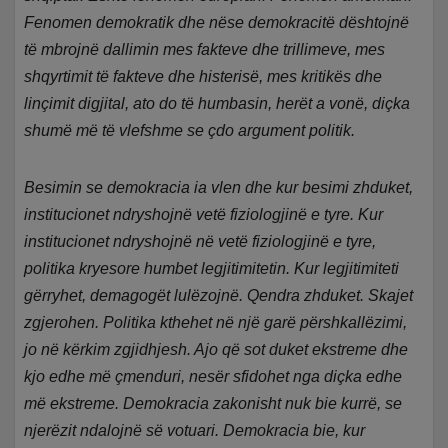
Fenomen demokratik dhe nëse demokracitë dështojnë
të mbrojnë dallimin mes fakteve dhe trillimeve, mes
shqyrtimit të fakteve dhe histerisë, mes kritikës dhe
linçimit digjital, ato do të humbasin, herët a vonë, diçka
shumë më të vlefshme se çdo argument politik.
Besimin se demokracia ia vlen dhe kur besimi zhduket,
institucionet ndryshojnë vetë fiziologjinë e tyre. Kur
institucionet ndryshojnë në vetë fiziologjinë e tyre,
politika kryesore humbet legjitimitetin. Kur legjitimiteti
gërryhet, demagogët lulëzojnë. Qendra zhduket. Skajet
zgjerohen. Politika kthehet në një garë përshkallëzimi,
jo në kërkim zgjidhjesh. Ajo që sot duket ekstreme dhe
kjo edhe më çmenduri, nesër sfidohet nga diçka edhe
më ekstreme. Demokracia zakonisht nuk bie kurrë, se
njerëzit ndalojnë së votuari. Demokracia bie, kur