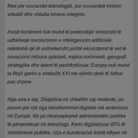
flitet për sovranitet teknologjik, por sovraniteti kërkon
shkallë dhe shkalla kërkon integrim.
Asnjë kontinent nuk mund të pretendojë seriozisht të
udhëheqë revolucionin e inteligjencës artificiale,
ndërkohë që lë vullnetarisht jashtë ekosistemit të vet të
novacionit miliona qytetarë, mijëra inxhinierë, gjeografi
strategjike dhe talent të pashfrytëzuar. Europa nuk mund
ta fitojë garën e shekullit XXI me njërën dorë të lidhur
pas shpine.
Nga ana e saj, Shqipëria në shkallën saj modeste, po
punon për një nga transformimet digjitale më ambicioze
në Europë. Ne po rikonceptojmë administratën publike
të përqendruar në teknologji. Kemi digjitalizuar 95% të
shërbimeve publike. Ulja e burokracisë është kthyer në