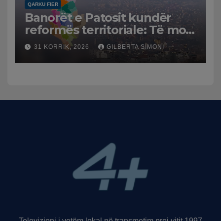
QARKU FIER
Banorët e Patosit kundër
reformës territoriale: Të mos
humbasim identitetin e
31 KORRIK, 2026
GILBERTA SIMONI
qytetit
Televizioni i vetëm lokal në transmetim prej vitit 1997