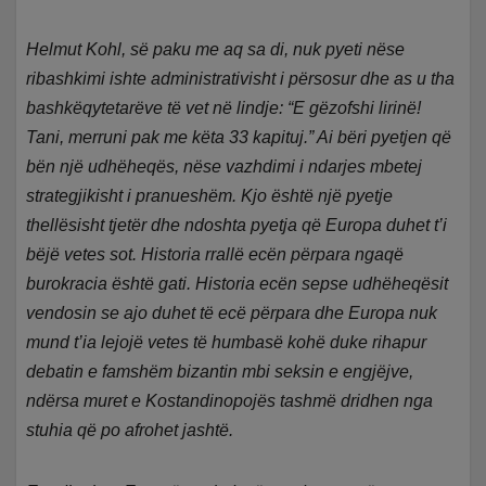
Helmut Kohl, së paku me aq sa di, nuk pyeti nëse
ribashkimi ishte administrativisht i përsosur dhe as u tha
bashkëqytetarëve të vet në lindje: “E gëzofshi lirinë!
Tani, merruni pak me këta 33 kapituj.” Ai bëri pyetjen që
bën një udhëheqës, nëse vazhdimi i ndarjes mbetej
strategjikisht i pranueshëm. Kjo është një pyetje
thellësisht tjetër dhe ndoshta pyetja që Europa duhet t’i
bëjë vetes sot. Historia rrallë ecën përpara ngaqë
burokracia është gati. Historia ecën sepse udhëheqësit
vendosin se ajo duhet të ecë përpara dhe Europa nuk
mund t’ia lejojë vetes të humbasë kohë duke rihapur
debatin e famshëm bizantin mbi seksin e engjëjve,
ndërsa muret e Kostandinopojës tashmë dridhen nga
stuhia që po afrohet jashtë.