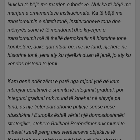
Nuk ka të bëjë me marrjen e fondeve. Nuk ka të bëjë me
marrjen e ornamenteve institucionale. Ka të bëjë me
transformimin e shtetit tonë, institucioneve tona dhe
mënyrës sonë të të menduarit dhe kryerjen e
transformimit më të thellë demokratik në historinë tonë
kombëtare, duke garantuar që, më në fund, njëherë në
historinë tonë, jemi aty ku njerëzit duan të jenë, jo aty ku
vendos historia të jemi.
Kam qenë ndër zërat e parë nga rajoni ynë që kam
mbrojtur përfitimet e shumta të integrimit gradual, por
integrimi gradual nuk mund të kthehet në shtyrje pa
fund, as një tjetër paradhomë pritjeje sepse nëse
ribashkimi i Europës është vërtet një domosdoshmëri
strategjike, atëherë Ballkani Perëndimor nuk mund të
mbetet i zënë peng mes vlerësimeve objektive të