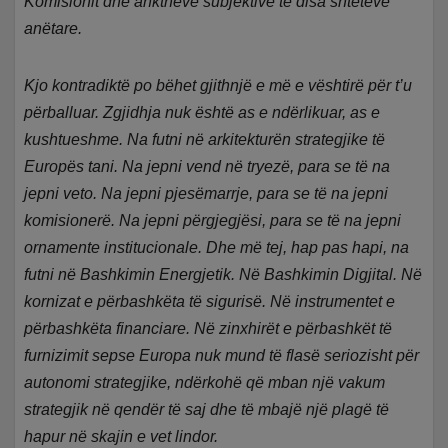
Komisionit dhe anktheve subjektive të disa shteteve
anëtare.
Kjo kontradiktë po bëhet gjithnjë e më e vështirë për t’u
përballuar. Zgjidhja nuk është as e ndërlikuar, as e
kushtueshme. Na futni në arkitekturën strategjike të
Europës tani. Na jepni vend në tryezë, para se të na
jepni veto. Na jepni pjesëmarrje, para se të na jepni
komisionerë. Na jepni përgjegjësi, para se të na jepni
ornamente institucionale. Dhe më tej, hap pas hapi, na
futni në Bashkimin Energjetik. Në Bashkimin Digjital. Në
kornizat e përbashkëta të sigurisë. Në instrumentet e
përbashkëta financiare. Në zinxhirët e përbashkët të
furnizimit sepse Europa nuk mund të flasë seriozisht për
autonomi strategjike, ndërkohë që mban një vakum
strategjik në qendër të saj dhe të mbajë një plagë të
hapur në skajin e vet lindor.