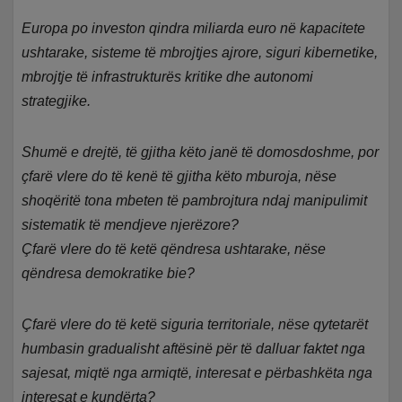
Europa po investon qindra miliarda euro në kapacitete
ushtarake, sisteme të mbrojtjes ajrore, siguri kibernetike,
mbrojtje të infrastrukturës kritike dhe autonomi
strategjike.
Shumë e drejtë, të gjitha këto janë të domosdoshme, por
çfarë vlere do të kenë të gjitha këto mburoja, nëse
shoqëritë tona mbeten të pambrojtura ndaj manipulimit
sistematik të mendjeve njerëzore?
Çfarë vlere do të ketë qëndresa ushtarake, nëse
qëndresa demokratike bie?
Çfarë vlere do të ketë siguria territoriale, nëse qytetarët
humbasin gradualisht aftësinë për të dalluar faktet nga
sajesat, miqtë nga armiqtë, interesat e përbashkëta nga
interesat e kundërta?