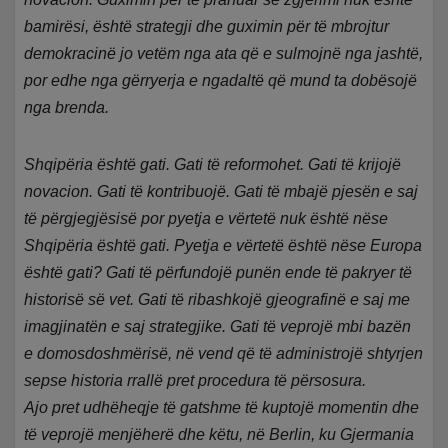
bamirësi, është strategji dhe guximin për të mbrojtur
demokracinë jo vetëm nga ata që e sulmojnë nga jashtë,
por edhe nga gërryerja e ngadaltë që mund ta dobësojë
nga brenda.
Shqipëria është gati. Gati të reformohet. Gati të krijojë
novacion. Gati të kontribuojë. Gati të mbajë pjesën e saj
të përgjegjësisë por pyetja e vërtetë nuk është nëse
Shqipëria është gati. Pyetja e vërtetë është nëse Europa
është gati? Gati të përfundojë punën ende të pakryer të
historisë së vet. Gati të ribashkojë gjeografinë e saj me
imagjinatën e saj strategjike. Gati të veprojë mbi bazën
e domosdoshmërisë, në vend që të administrojë shtyrjen
sepse historia rrallë pret procedura të përsosura.
Ajo pret udhëheqje të gatshme të kuptojë momentin dhe
të veprojë menjëherë dhe këtu, në Berlin, ku Gjermania