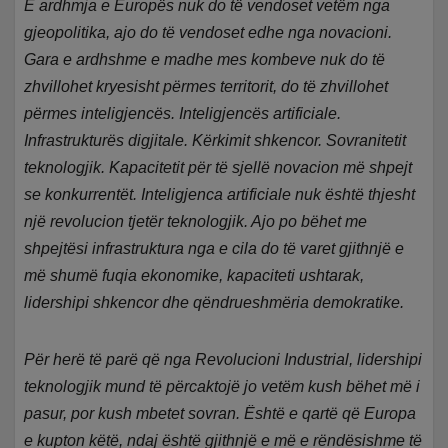
E ardhmja e Europës nuk do të vendoset vetëm nga
gjeopolitika, ajo do të vendoset edhe nga novacioni.
Gara e ardhshme e madhe mes kombeve nuk do të
zhvillohet kryesisht përmes territorit, do të zhvillohet
përmes inteligjencës. Inteligjencës artificiale.
Infrastrukturës digjitale. Kërkimit shkencor. Sovranitetit
teknologjik. Kapacitetit për të sjellë novacion më shpejt
se konkurrentët. Inteligjenca artificiale nuk është thjesht
një revolucion tjetër teknologjik. Ajo po bëhet me
shpejtësi infrastruktura nga e cila do të varet gjithnjë e
më shumë fuqia ekonomike, kapaciteti ushtarak,
lidershipi shkencor dhe qëndrueshmëria demokratike.
Për herë të parë që nga Revolucioni Industrial, lidershipi
teknologjik mund të përcaktojë jo vetëm kush bëhet më i
pasur, por kush mbetet sovran. Është e qartë që Europa
e kupton këtë, ndaj është gjithnjë e më e rëndësishme të