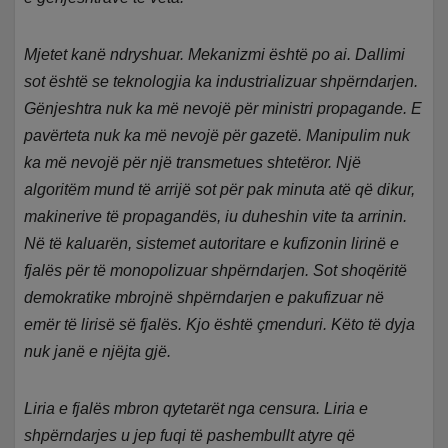
Mjetet kanë ndryshuar. Mekanizmi është po ai. Dallimi
sot është se teknologjia ka industrializuar shpërndarjen.
Gënjeshtra nuk ka më nevojë për ministri propagande. E
pavërteta nuk ka më nevojë për gazetë. Manipulim nuk
ka më nevojë për një transmetues shtetëror. Një
algoritëm mund të arrijë sot për pak minuta atë që dikur,
makinerive të propagandës, iu duheshin vite ta arrinin.
Në të kaluarën, sistemet autoritare e kufizonin lirinë e
fjalës për të monopolizuar shpërndarjen. Sot shoqëritë
demokratike mbrojnë shpërndarjen e pakufizuar në
emër të lirisë së fjalës. Kjo është çmenduri. Këto të dyja
nuk janë e njëjta gjë.
Liria e fjalës mbron qytetarët nga censura. Liria e
shpërndarjes u jep fuqi të pashembullt atyre që