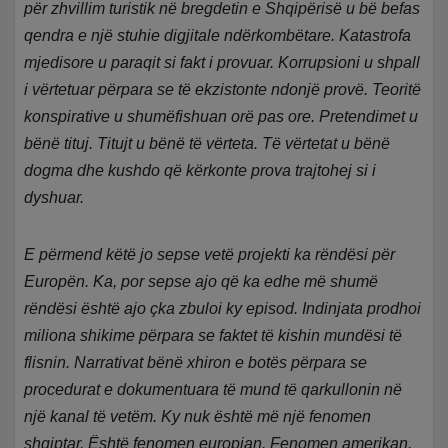
për zhvillim turistik në bregdetin e Shqipërisë u bë befas
qendra e një stuhie digjitale ndërkombëtare. Katastrofa
mjedisore u paraqit si fakt i provuar. Korrupsioni u shpall
i vërtetuar përpara se të ekzistonte ndonjë provë. Teoritë
konspirative u shumëfishuan orë pas ore. Pretendimet u
bënë tituj. Titujt u bënë të vërteta. Të vërtetat u bënë
dogma dhe kushdo që kërkonte prova trajtohej si i
dyshuar.
E përmend këtë jo sepse vetë projekti ka rëndësi për
Europën. Ka, por sepse ajo që ka edhe më shumë
rëndësi është ajo çka zbuloi ky episod. Indinjata prodhoi
miliona shikime përpara se faktet të kishin mundësi të
flisnin. Narrativat bënë xhiron e botës përpara se
procedurat e dokumentuara të mund të qarkullonin në
një kanal të vetëm. Ky nuk është më një fenomen
shqiptar. Është fenomen europian. Fenomen amerikan.