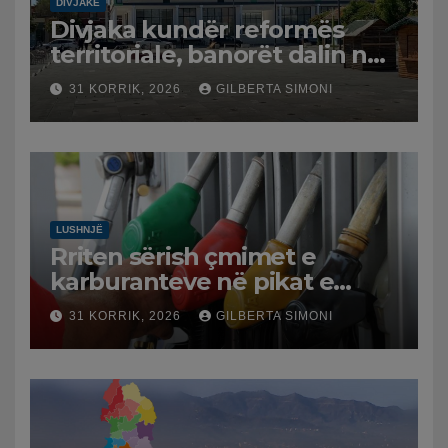
DIVJAKË
Divjaka kundër reformës
territoriale, banorët dalin në
protestë.
31 KORRIK, 2026
GILBERTA SIMONI
LUSHNJË
Rriten sërish çmimet e
karburanteve në pikat e
karburanteve në Lushnjë.
31 KORRIK, 2026
GILBERTA SIMONI
Tensionet në Lindjen e
Mesme shtrenjtojnë naftën
dhe benzinën në vend