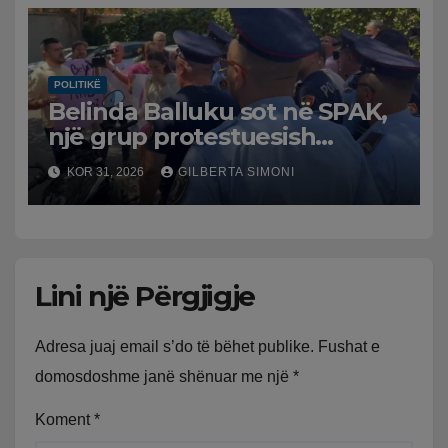
POLITIKË
Belinda Balluku sot në SPAK,
një grup protestuesish
grumbullohen para
KOR 31, 2026
GILBERTA SIMONI
Prokurorisë së Posaçme
Lini një Përgjigje
Adresa juaj email s’do të bëhet publike.
Fushat e
domosdoshme janë shënuar me një
*
Koment
*