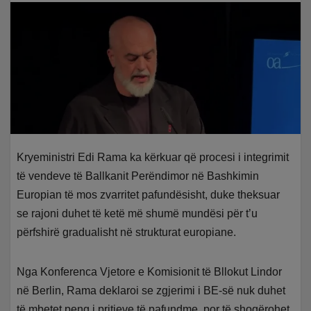
Kryeministri Edi Rama ka kërkuar që procesi i integrimit
të vendeve të Ballkanit Perëndimor në Bashkimin
Europian të mos zvarritet pafundësisht, duke theksuar
se rajoni duhet të ketë më shumë mundësi për t’u
përfshirë gradualisht në strukturat europiane.
Nga Konferenca Vjetore e Komisionit të Bllokut Lindor
në Berlin, Rama deklaroi se zgjerimi i BE-së nuk duhet
të mbetet peng i pritjeve të pafundme, por të shoqërohet