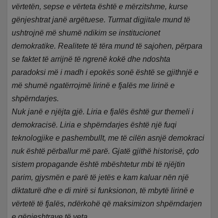
vërtetën, sepse e vërteta është e mërzitshme, kurse
gënjeshtrat janë argëtuese. Turmat digjitale mund të
ushtrojnë më shumë ndikim se institucionet
demokratike. Realitete të tëra mund të sajohen, përpara
se faktet të arrijnë të ngrenë kokë dhe ndoshta
paradoksi më i madh i epokës sonë është se gjithnjë e
më shumë ngatërrojmë lirinë e fjalës me lirinë e
shpërndarjes.
Nuk janë e njëjta gjë. Liria e fjalës është gur themeli i
demokracisë. Liria e shpërndarjes është një fuqi
teknologjike e pashembullt, me të cilën asnjë demokraci
nuk është përballur më parë. Gjatë gjithë historisë, çdo
sistem propagande është mbështetur mbi të njëjtin
parim, gjysmën e parë të jetës e kam kaluar nën një
diktaturë dhe e di mirë si funksionon, të mbytë lirinë e
vërtetë të fjalës, ndërkohë që maksimizon shpërndarjen
e gënjeshtrave të veta.