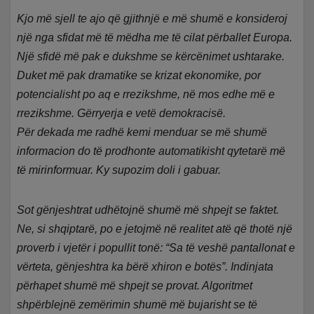
Kjo më sjell te ajo që gjithnjë e më shumë e konsideroj
një nga sfidat më të mëdha me të cilat përballet Europa.
Një sfidë më pak e dukshme se kërcënimet ushtarake.
Duket më pak dramatike se krizat ekonomike, por
potencialisht po aq e rrezikshme, në mos edhe më e
rrezikshme. Gërryerja e vetë demokracisë.
Për dekada me radhë kemi menduar se më shumë
informacion do të prodhonte automatikisht qytetarë më
të mirinformuar. Ky supozim doli i gabuar.
Sot gënjeshtrat udhëtojnë shumë më shpejt se faktet.
Ne, si shqiptarë, po e jetojmë në realitet atë që thotë një
proverb i vjetër i popullit tonë: “Sa të veshë pantallonat e
vërteta, gënjeshtra ka bërë xhiron e botës”. Indinjata
përhapet shumë më shpejt se provat. Algoritmet
shpërblejnë zemërimin shumë më bujarisht se të