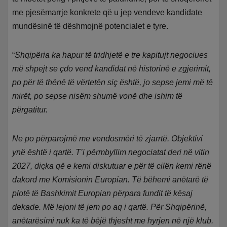
me pjesëmarrje konkrete që u jep vendeve kandidate
mundësinë të dëshmojnë potencialet e tyre.
“
Shqipëria ka hapur të tridhjetë e tre kapitujt negociues
më shpejt se çdo vend kandidat në historinë e zgjerimit,
po për të thënë të vërtetën siç është, jo sepse jemi më të
mirët, po sepse nisëm shumë vonë dhe ishim të
përgatitur.
Ne po përparojmë me vendosmëri të zjarrtë. Objektivi
ynë është i qartë. T’i përmbyllim negociatat deri në vitin
2027, diçka që e kemi diskutuar e për të cilën kemi rënë
dakord me Komisionin Europian. Të bëhemi anëtarë të
plotë të Bashkimit Europian përpara fundit të kësaj
dekade. Më lejoni të jem po aq i qartë. Për Shqipërinë,
anëtarësimi nuk ka të bëjë thjesht me hyrjen në një klub.