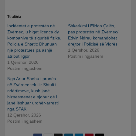
Të afërta
Incidentet e protestës në
Shkarkimi i Elidon Çelës,
Zvërnec, u hiqet licenca dy
pas protestës në Zvërnec/
kompanive të sigurisë fizike.
Edvin Ndreu komandohet
Policia e Shtetit: Dhunuan
drejtor i Policisë së Vlorës
një protestues pa asnjë
1 Qershor, 2026
atribut ligjor
Postim i ngjashëm
1 Qershor, 2026
Postim i ngjashëm
Nga Artur Shehu i pronës
në Zvërnec tek Ilir Shtufi i
ndërtimeve, kush janë
biznesmenët e njohur që i
janë lëshuar urdhër-arresti
nga SPAK
12 Qershor, 2026
Postim i ngjashëm