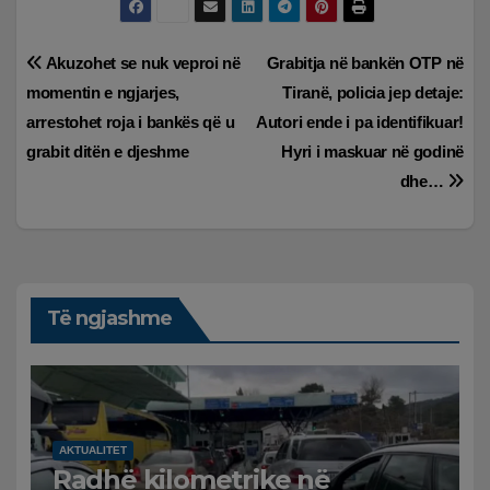
Lëvizje
Akuzohet se nuk veproi në
Grabitja në bankën OTP në
momentin e ngjarjes,
Tiranë, policia jep detaje:
te
arrestohet roja i bankës që u
Autori ende i pa identifikuar!
postimet
grabit ditën e djeshme
Hyri i maskuar në godinë
dhe…
Të ngjashme
AKTUALITET
Radhë kilometrike në