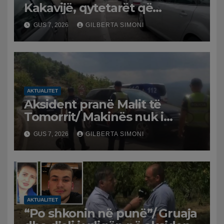
Kakavijë, qytetarët që
kthehen në Shqipëri
GUS 7, 2026
GILBERTA SIMONI
bllokohen në temperatura të
larta, pala greke punon me
ritme të ngadalta
AKTUALITET
Aksident pranë Malit të
Tomorrit/ Makinës nuk i
punuan frenat dhe doli nga
GUS 7, 2026
GILBERTA SIMONI
rruga, plagosen 7 persona, dy
në gjendje të rëndë te
Trauma
AKTUALITET
“Po shkonin në punë”/ Gruaja