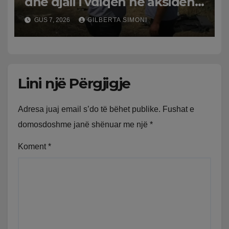
dhe djali i vdiqën në aksident,
shqiptari në Greqi prek
GUS 7, 2026
GILBERTA SIMONI
zemrat: Humba gjithçka!
Lini një Përgjigje
Adresa juaj email s’do të bëhet publike.
Fushat e
domosdoshme janë shënuar me një
*
Koment
*