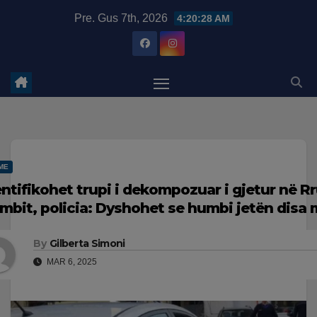
Skip
modal-check
Pre. Gus 7th, 2026
4:20:29 AM
to
content
ME
entifikohet trupi i dekompozuar i gjetur në R
mbit, policia: Dyshohet se humbi jetën disa
By
Gilberta Simoni
MAR 6, 2025