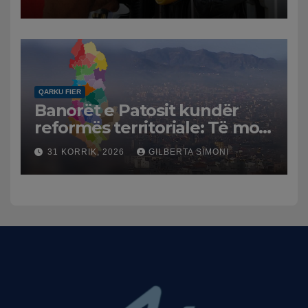
Tensionet në Lindjen e
Mesme shtrenjtojnë naftën
dhe benzinën në vend
QARKU FIER
Banorët e Patosit kundër
reformës territoriale: Të mos
humbasim identitetin e
31 KORRIK, 2026
GILBERTA SIMONI
qytetit