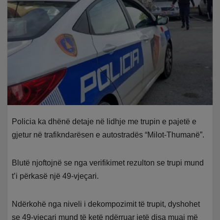
Policia ka dhënë detaje në lidhje me trupin e pajetë e
gjetur në trafikndarësen e autostradës “Milot-Thumanë”.
Blutë njoftojnë se nga verifikimet rezulton se trupi mund
t’i përkasë një 49-vjeçari.
Ndërkohë nga niveli i dekompozimit të trupit, dyshohet
se 49-vjeçari mund të ketë ndërruar jetë disa muaj më