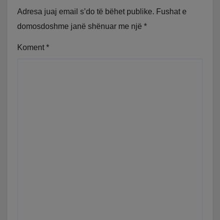
Adresa juaj email s’do të bëhet publike.
Fushat e
domosdoshme janë shënuar me një
*
Koment
*