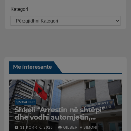
Kategori
Më interesante
QARKU FIER
Shkeli “Arrestin në shtëpi”
dhe vodhi automjetin,
arrestohet 43-vjeçari
31 KORRIK, 2026
GILBERTA SIMONI