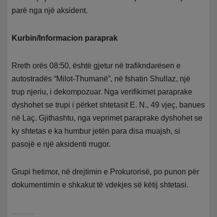
parë nga një aksident.
Kurbin/Informacion paraprak
Rreth orës 08:50, është gjetur në trafikndarësen e
autostradës “Milot-Thumanë”, në fshatin Shullaz, një
trup njeriu, i dekompozuar. Nga verifikimet paraprake
dyshohet se trupi i përket shtetasit E. N., 49 vjeç, banues
në Laç. Gjithashtu, nga veprimet paraprake dyshohet se
ky shtetas e ka humbur jetën para disa muajsh, si
pasojë e një aksidenti rrugor.
Grupi hetimor, në drejtimin e Prokurorisë, po punon për
dokumentimin e shkakut të vdekjes së këtij shtetasi.