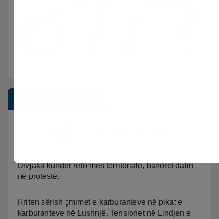
Postimet e fundit
Shkeli “Arrestin në shtëpi” dhe vodhi automjetin,
arrestohet 43-vjeçari
Divjaka kundër reformës territoriale, banorët dalin
në protestë.
Rriten sërish çmimet e karburanteve në pikat e
karburanteve në Lushnjë. Tensionet në Lindjen e