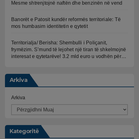
Mesme shtrenjtojnë naftën dhe benzinën në vend
Banorët e Patosit kundër reformës territoriale: Të
mos humbasim identitetin e qytetit
Territorialja/ Berisha: Shembulli i Poliçanit,
frymëzim. S’mund të lejohet një tiran të shkelmojnë
interesat e qytetarëve! 3.2 mld euro u vodhën për…
Arkiva
Arkiva
Kategoritë