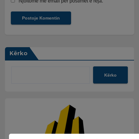
Njoftomë me email për postimet e reja.
Kërko
Kërko