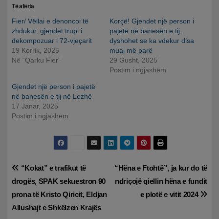
Të afërta
Fier/ Vëllai e denoncoi të
Korçë! Gjendet një person i
zhdukur, gjendet trupi i
pajetë në banesën e tij,
dekompozuar i 72-vjeçarit
dyshohet se ka vdekur disa
19 Korrik, 2025
muaj më parë
Në “Qarku Fier”
29 Gusht, 2025
Postim i ngjashëm
Gjendet një person i pajetë
në banesën e tij në Lezhë
17 Janar, 2025
Postim i ngjashëm
Lëvizje
“Kokat” e trafikut të
“Hëna e Ftohtë”, ja kur do të
drogës, SPAK sekuestron 90
ndriçojë qiellin hëna e fundit
te
prona të Kristo Qiricit, Eldjan
e plotë e vitit 2024
postimet
Allushajt e Shkëlzen Krajës