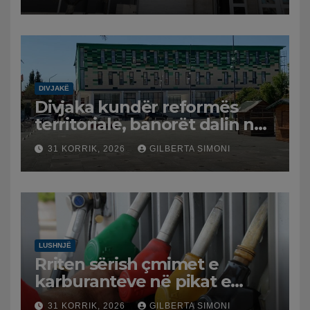
DIVJAKË
Divjaka kundër reformës
territoriale, banorët dalin në
protestë.
31 KORRIK, 2026
GILBERTA SIMONI
LUSHNJË
Rriten sërish çmimet e
karburanteve në pikat e
karburanteve në Lushnjë.
31 KORRIK, 2026
GILBERTA SIMONI