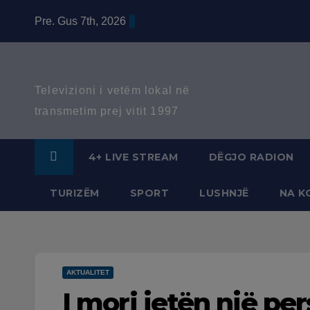
Skip
Pre. Gus 7th, 2026
to
content
Televizioni i vetëm lokal në
transmetim prej vitit 1997
4+ LIVE STREAM
DËGJO RADION
TURIZËM
SPORT
LUSHNJË
NA K
AKTUALITET
I mori jetën një per