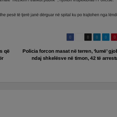
he pesë të tjerë janë dërguar në spital ku po trajtohen nga lënd
s që
Policia forcon masat në terren, ‘lumë’ gj
ër
ndaj shkelësve në timon, 42 të arres