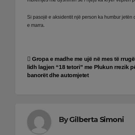
Si pasojë e aksidentit një person ka humbur jetën d
e marra.
Lëvizje
Gropa e madhe me ujë në mes të rrugë
lidh lagjen “18 tetori” me Plukun rrezik p
te
banorët dhe automjetet
postimet
By
Gilberta Simoni