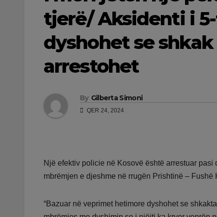
tjerë/ Aksidenti i 5
dyshohet se shkak 
arrestohet
By
Gilberta Simoni
QER 24, 2024
Një efektiv policie në Kosovë është arrestuar pasi 
mbrëmjen e djeshme në rrugën Prishtinë – Fushë
“Bazuar në veprimet hetimore dyshohet se shkaktar i 
mbrëmjes me dyshimin se i njëjti ka kryer veprën pena