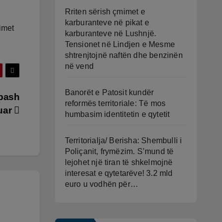
Rriten sërish çmimet e
karburanteve në pikat e
imet
karburanteve në Lushnjë.
Tensionet në Lindjen e Mesme
shtrenjtojnë naftën dhe benzinën
në vend
Banorët e Patosit kundër
obash
reformës territoriale: Të mos
tuar
humbasim identitetin e qytetit
Territorialja/ Berisha: Shembulli i
Poliçanit, frymëzim. S’mund të
lejohet një tiran të shkelmojnë
interesat e qytetarëve! 3.2 mld
euro u vodhën për…