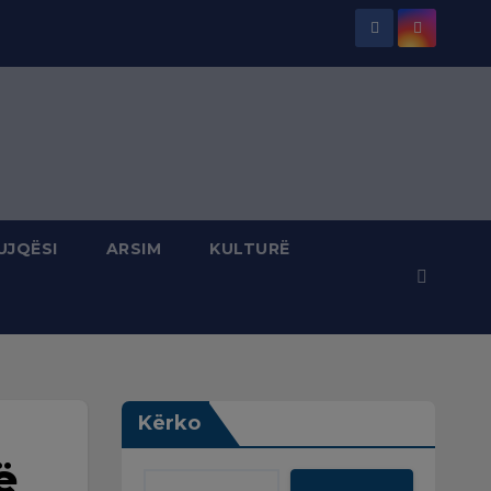
UJQËSI
ARSIM
KULTURË
Kërko
ë