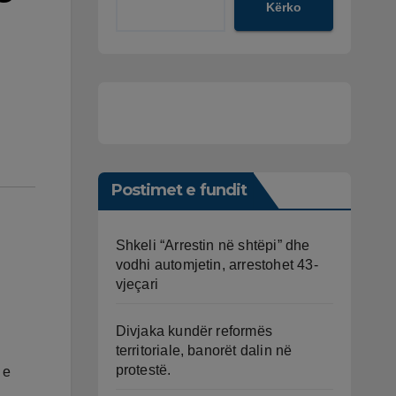
Kërko
Postimet e fundit
Shkeli “Arrestin në shtëpi” dhe
vodhi automjetin, arrestohet 43-
vjeçari
Divjaka kundër reformës
territoriale, banorët dalin në
protestë.
 e