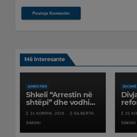
Më interesante
QARKU FIER
DIVJAKË
Shkeli “Arrestin në
Divj
shtëpi” dhe vodhi
ref
automjetin,
terr
31 KORRIK, 2026
GILBERTA
31 K
arrestohet 43-
dali
vjeçari
SIMONI
SIMONI