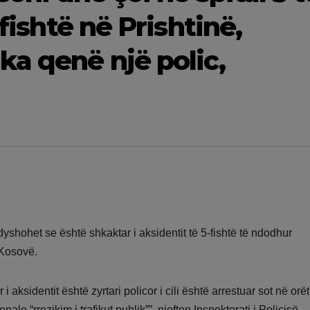
-fishtë në Prishtinë,
ka qenë një polic,
dyshohet se është shkaktar i aksidentit të 5-fishtë të ndodhur
 Kosovë.
aksidentit është zyrtari policor i cili është arrestuar sot në orët
le “rrezikim i trafikut publik””, njofton Inspektorati i Policisë.