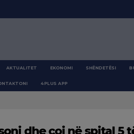
modal-check
AKTUALITET
EKONOMI
SHËNDETËSI
B
ONTAKTONI
4PLUS APP
soni dhe çoi në spital 5 t