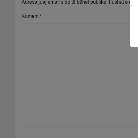
Adresa juaj email s’do të bëhet publike.
Fushat e do
Koment
*