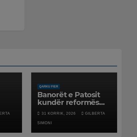
QARKU FIER
Banorët e Patosit
kundër reformës
ë
territoriale: Të mos
ERTA
31 KORRIK, 2026
GILBERTA
humbasim
ë
identitetin e qytetit
SIMONI
net