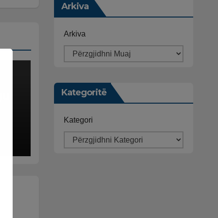
Arkiva
Arkiva
Kategoritë
gu
Kategori
ëpi,
on