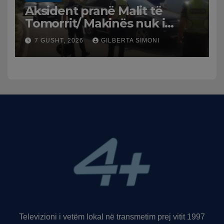
Aksident pranë Malit të
Tomorrit/ Makinës nuk i
punuan frenat dhe doli nga
7 GUSHT, 2026
GILBERTA SIMONI
rruga, plagosen 7 persona,
dy në gjendje të rëndë te
Trauma
Televizioni i vetëm lokal në transmetim prej vitit 1997