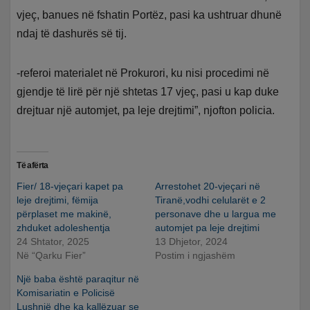
vjeç, banues në fshatin Portëz, pasi ka ushtruar dhunë
ndaj të dashurës së tij.
-referoi materialet në Prokurori, ku nisi procedimi në
gjendje të lirë për një shtetas 17 vjeç, pasi u kap duke
drejtuar një automjet, pa leje drejtimi”, njofton policia.
Të afërta
Fier/ 18-vjeçari kapet pa
Arrestohet 20-vjeçari në
leje drejtimi, fëmija
Tiranë,vodhi celularët e 2
përplaset me makinë,
personave dhe u largua me
zhduket adoleshentja
automjet pa leje drejtimi
24 Shtator, 2025
13 Dhjetor, 2024
Në “Qarku Fier”
Postim i ngjashëm
Një baba është paraqitur në
Komisariatin e Policisë
Lushnjë dhe ka kallëzuar se