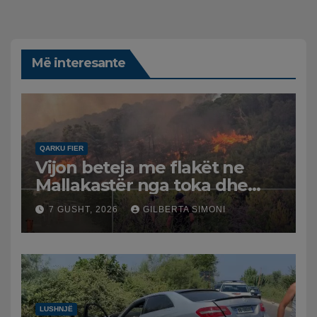
Më interesante
QARKU FIER
Vijon beteja me flakët ne
Mallakastër nga toka dhe
nga ajri me dy helikopterë.
7 GUSHT, 2026
GILBERTA SIMONI
LUSHNJË