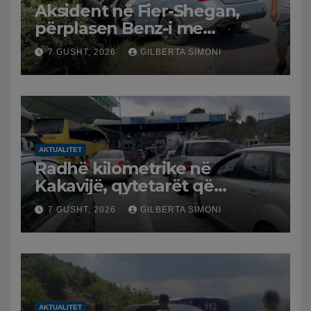
Aksident në Fier-Shegan,
përplasen Benz-i me
furgonin, plagoset një i
7 GUSHT, 2026
GILBERTA SIMONI
moshuar
AKTUALITET
Radhë kilometrike në
Kakavijë, qytetarët që
kthehen në Shqipëri
7 GUSHT, 2026
GILBERTA SIMONI
bllokohen në temperatura të
larta, pala greke punon me
ritme të ngadalta
AKTUALITET