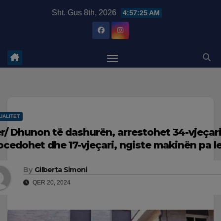
Skip
modal-check
Sht. Gus 8th, 2026
4:57:26 AM
to
content
UALITET
er/ Dhunon të dashurën, arrestohet 34-vjeçari
ocedohet dhe 17-vjeçari, ngiste makinën pa le
By
Gilberta Simoni
QER 20, 2024