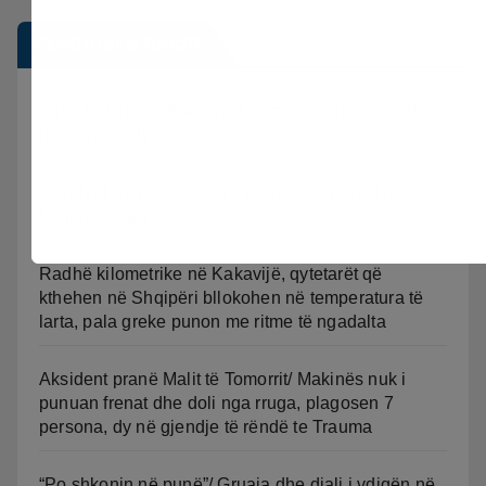
Postimet e fundit
Vijon beteja me flakët ne Mallakastër nga toka dhe
nga ajri me dy helikopterë.
Aksident në Fier-Shegan, përplasen Benz-i me
furgonin, plagoset një i moshuar
Radhë kilometrike në Kakavijë, qytetarët që
kthehen në Shqipëri bllokohen në temperatura të
larta, pala greke punon me ritme të ngadalta
Aksident pranë Malit të Tomorrit/ Makinës nuk i
punuan frenat dhe doli nga rruga, plagosen 7
persona, dy në gjendje të rëndë te Trauma
“Po shkonin në punë”/ Gruaja dhe djali i vdiqën në