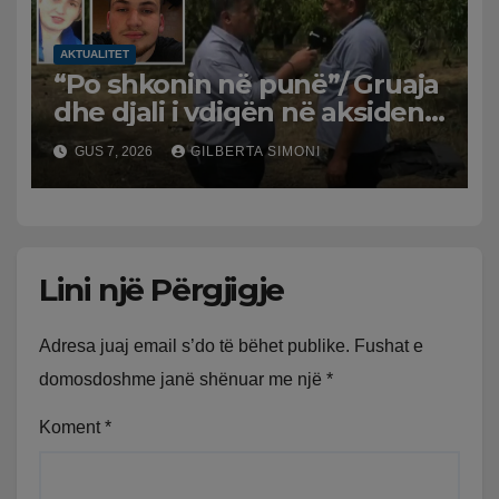
AKTUALITET
“Po shkonin në punë”/ Gruaja
dhe djali i vdiqën në aksident,
shqiptari në Greqi prek
GUS 7, 2026
GILBERTA SIMONI
zemrat: Humba gjithçka!
Lini një Përgjigje
Adresa juaj email s’do të bëhet publike.
Fushat e
domosdoshme janë shënuar me një
*
Koment
*