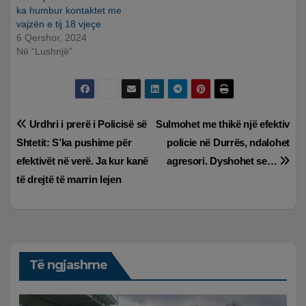
ka humbur kontaktet me
vajzën e tij 18 vjeçe
6 Qershor, 2024
Në “Lushnjë”
Lëvizje
Urdhri i prerë i Policisë së
Sulmohet me thikë një efektiv
Shtetit: S’ka pushime për
policie në Durrës, ndalohet
te
efektivët në verë. Ja kur kanë
agresori. Dyshohet se…
postimet
të drejtë të marrin lejen
Të ngjashme