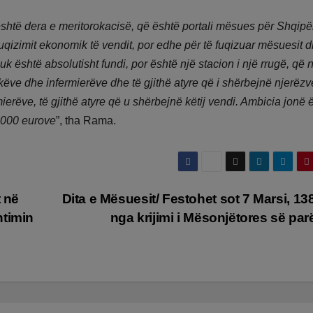
shtë dera e meritorokacisë, që është portali mësues për Shqipë
qizimit ekonomik të vendit, por edhe për të fuqizuar mësuesit 
uk është absolutisht fundi, por është një stacion i një rrugë, që 
ëve dhe infermierëve dhe të gjithë atyre që i shërbejnë njerëzv
erëve, të gjithë atyre që u shërbejnë këtij vendi. Ambicia jonë 
1000 eurove
”, tha Rama.
t në
Dita e Mësuesit/ Festohet sot 7 Marsi, 138
htimin
nga krijimi i Mësonjëtores së p