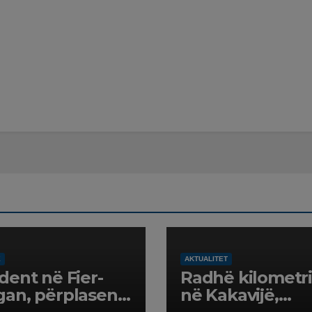
Ë
AKTUALITET
dent në Fier-
Radhë kilometr
an, përplasen
në Kakavijë,