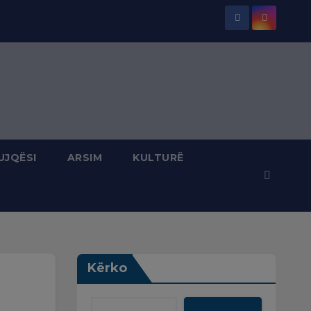
UJQËSI
ARSIM
KULTURË
Kërko