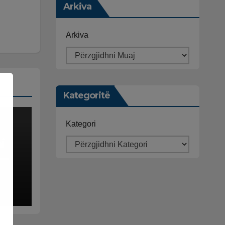
Arkiva
Arkiva
Kategoritë
Kategori
i
i
1