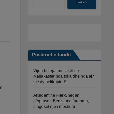
Kërko
Postimet e fundit
Vijon beteja me flakët ne
Mallakastër nga toka dhe nga ajri
me dy helikopterë.
lë
Aksident në Fier-Shegan,
përplasen Benz-i me furgonin,
plagoset një i moshuar