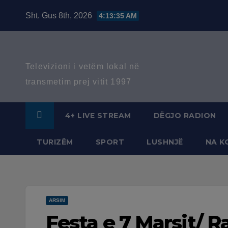
Skip
Sht. Gus 8th, 2026
4:13:36 AM
to
content
Televizioni i vetëm lokal në
transmetim prej vitit 1997
4+ LIVE STREAM
DËGJO RADION
TURIZËM
SPORT
LUSHNJË
NA K
ARSIM
Festa e 7 Marsit/ R