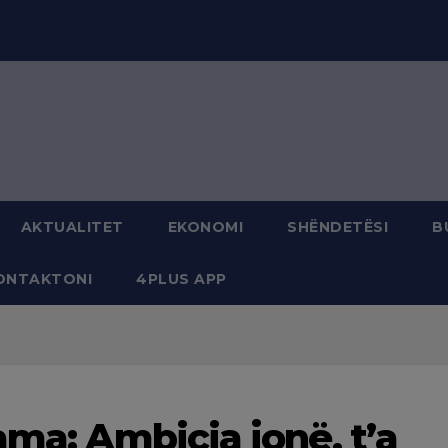
modal-check
AKTUALITET
EKONOMI
SHËNDETËSI
B
ONTAKTONI
4PLUS APP
ama: Ambicia jonë, t’a