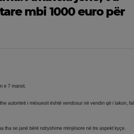
are mbi 1000 euro për
n e 7 marsit.
a dhe autoriteti i mësuesit është vendosur në vendin që i takon, fa
 tha se janë bërë ndryshime rrënjësore në tre aspekt kyçe.