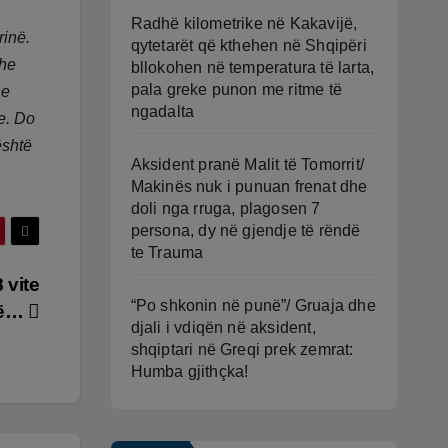
Radhë kilometrike në Kakavijë,
rinë.
qytetarët që kthehen në Shqipëri
dhe
bllokohen në temperatura të larta,
pala greke punon me ritme të
ne
ngadalta
e. Do
është
Aksident pranë Malit të Tomorrit/
Makinës nuk i punuan frenat dhe
doli nga rruga, plagosen 7
persona, dy në gjendje të rëndë
te Trauma
 vite
“Po shkonin në punë”/ Gruaja dhe
arë…
djali i vdiqën në aksident,
shqiptari në Greqi prek zemrat:
Humba gjithçka!