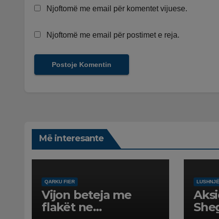
Njoftomë me email për komentet vijuese.
Njoftomë me email për postimet e reja.
Më interesante
QARKU FIER
LUSHNJ
Vijon beteja me
Aksi
flakët ne
Sheg