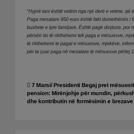
“
Hyjnë tani është vetëm nga një derë e vetme, që ë
Paga mesatare 950 euro është fakt domethënës i fu
buxhete e tyre familjare. Është pagë dinjtoze, por n
përsëri do të rikthehemi tek paga e mësuesve, mjek
të rikthehemi te pagat e mësuesve, mjekëve, infermi
për ta çuar paga në mesatare të mësuesve përtej 
Lëvizje
7 Marsi/ Presidenti Begaj pret mësuesi
pension: Mirënjohje për mundin, përkus
te
dhe kontributin në formësimin e brezave
postimet