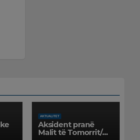
AKTUALITET
ike
Aksident pranë
Malit të Tomorrit/