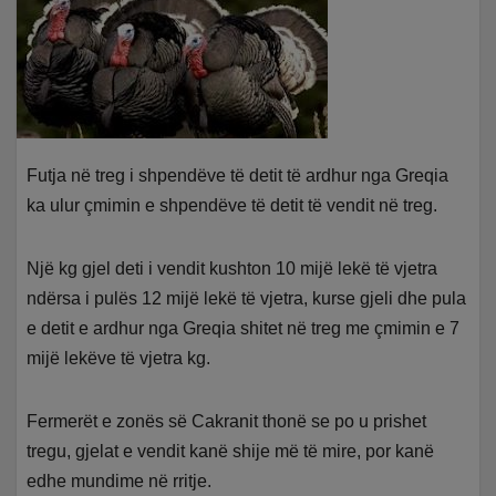
Futja në treg i shpendëve të detit të ardhur nga Greqia
ka ulur çmimin e shpendëve të detit të vendit në treg.
Një kg gjel deti i vendit kushton 10 mijë lekë të vjetra
ndërsa i pulës 12 mijë lekë të vjetra, kurse gjeli dhe pula
e detit e ardhur nga Greqia shitet në treg me çmimin e 7
mijë lekëve të vjetra kg.
Fermerët e zonës së Cakranit thonë se po u prishet
tregu, gjelat e vendit kanë shije më të mire, por kanë
edhe mundime në rritje.