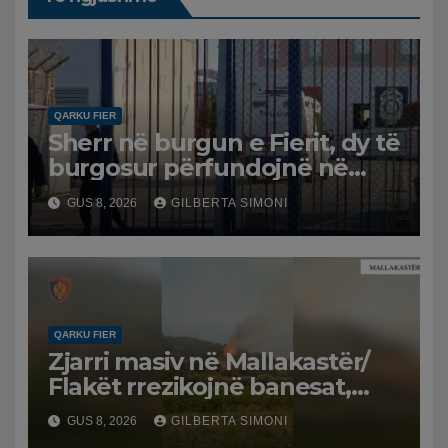
QARKU FIER
Sherr në burgun e Fierit, dy të
burgosur përfundojnë në
spital
GUS 8, 2026
GILBERTA SIMONI
QARKU FIER
Zjarri masiv në Mallakastër/
Flakët rrezikojnë banesat,
Policia evakuon disa familje
GUS 8, 2026
GILBERTA SIMONI
në Koilac