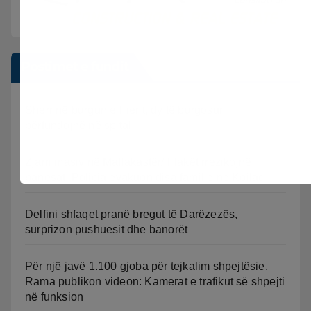
Postimet e fundit
Sherr në burgun e Fierit, dy të burgosur
përfundojnë në spital
Zjarri masiv në Mallakastër/ Flakët rrezikojnë
banesat, Policia evakuon disa familje në Koilac
Delfini shfaqet pranë bregut të Darëzezës,
surprizon pushuesit dhe banorët
Për një javë 1.100 gjoba për tejkalim shpejtësie,
Rama publikon videon: Kamerat e trafikut së shpejti
në funksion