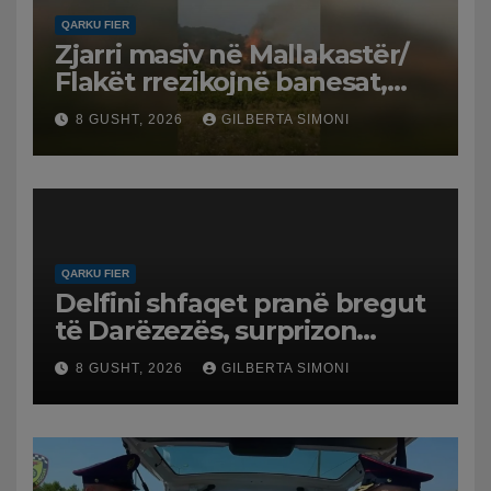
QARKU FIER
Zjarri masiv në Mallakastër/
Flakët rrezikojnë banesat,
Policia evakuon disa familje
8 GUSHT, 2026
GILBERTA SIMONI
në Koilac
QARKU FIER
Delfini shfaqet pranë bregut
të Darëzezës, surprizon
pushuesit dhe banorët
8 GUSHT, 2026
GILBERTA SIMONI