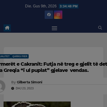
Skip
modal-check
Die. Gus 9th, 2026
3:34:49 PM
to
content
UALITET
QARKU FIER
rmerët e Cakranit: Futja në treg e gjelit të de
a Greqia “i ul puplat” gjelave vendas.
By
Gilberta Simoni
DHJ 23, 2023