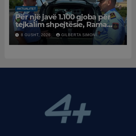
AKTUALITET
Për një javë 1.100 gjoba për
tejkalim shpejtësie, Rama
publikon videon: Kamerat e
8 GUSHT, 2026
GILBERTA SIMONI
trafikut së shpejti në
funksion