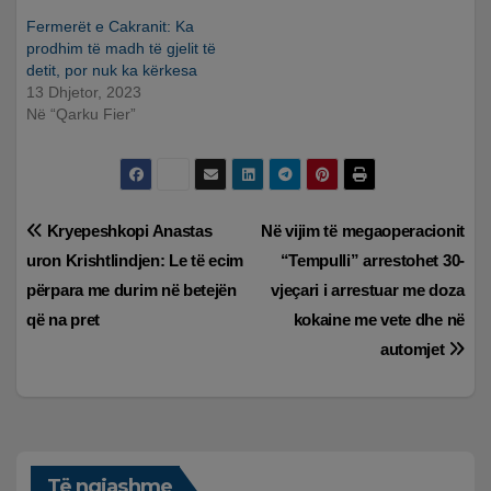
Fermerët e Cakranit: Ka
prodhim të madh të gjelit të
detit, por nuk ka kërkesa
13 Dhjetor, 2023
Në “Qarku Fier”
Lëvizje
Kryepeshkopi Anastas
Në vijim të megaoperacionit
uron Krishtlindjen: Le të ecim
“Tempulli” arrestohet 30-
te
përpara me durim në betejën
vjeçari i arrestuar me doza
postimet
që na pret
kokaine me vete dhe në
automjet
Të ngjashme