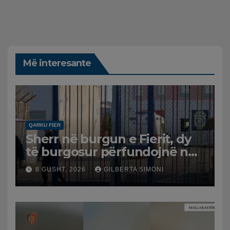
Më interesante
QARKU FIER
Sherr në burgun e Fierit, dy
të burgosur përfundojnë në
spital
8 GUSHT, 2026
GILBERTA SIMONI