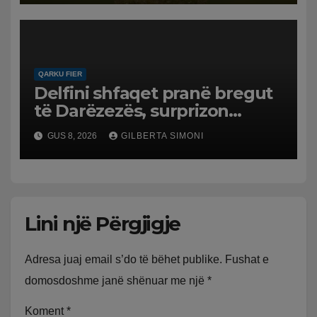
QARKU FIER
Delfini shfaqet pranë bregut
të Darëzezës, surprizon
pushuesit dhe banorët
GUS 8, 2026
GILBERTA SIMONI
Lini një Përgjigje
Adresa juaj email s’do të bëhet publike.
Fushat e
domosdoshme janë shënuar me një
*
Koment
*