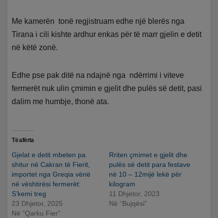
Me kamerën tonë regjistruam edhe një blerës nga
Tirana i cili kishte ardhur enkas për të marr gjelin e detit
në këtë zonë.
Edhe pse pak ditë na ndajnë nga ndërrimi i viteve
fermerët nuk ulin çmimin e gjelit dhe pulës së detit, pasi
dalim me humbje, thonë ata.
Të afërta
Gjelat e detit mbeten pa
Rriten çmimet e gjelit dhe
shitur në Cakran të Fierit,
pulës së detit para festave
importet nga Greqia vënë
në 10 – 12mijë lekë për
në vështirësi fermerët:
kilogram
S’kemi treg
11 Dhjetor, 2023
23 Dhjetor, 2025
Në “Bujqësi”
Në “Qarku Fier”