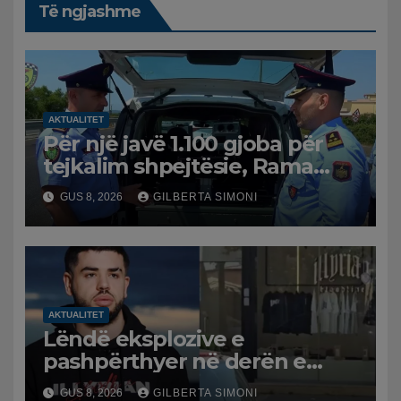
Të ngjashme
AKTUALITET
Për një javë 1.100 gjoba për
tejkalim shpejtësie, Rama
publikon videon: Kamerat e
GUS 8, 2026
GILBERTA SIMONI
trafikut së shpejti në
funksion
AKTUALITET
Lëndë eksplozive e
pashpërthyer në derën e
dyqanit të Noizyt në Durrës,
GUS 8, 2026
GILBERTA SIMONI