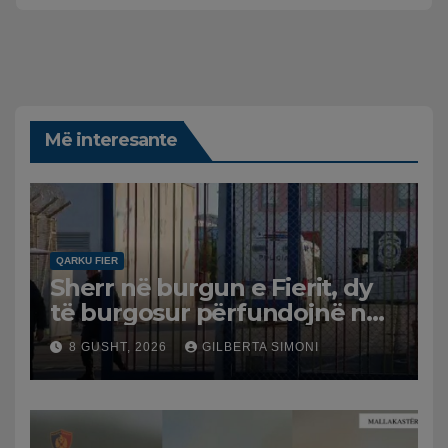
Më interesante
QARKU FIER
Sherr në burgun e Fierit, dy
të burgosur përfundojnë në
spital
8 GUSHT, 2026
GILBERTA SIMONI