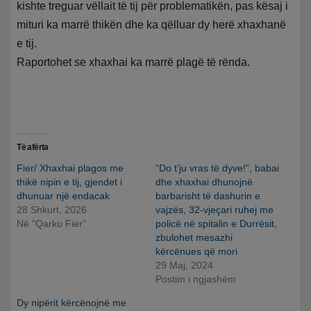
kishte treguar vëllait të tij për problematikën, pas kësaj i
mituri ka marrë thikën dhe ka qëlluar dy herë xhaxhanë
e tij.
Raportohet se xhaxhai ka marrë plagë të rënda.
Të afërta
Fier/ Xhaxhai plagos me
“Do t’ju vras të dyve!”, babai
thikë nipin e tij, gjendet i
dhe xhaxhai dhunojnë
dhunuar një endacak
barbarisht të dashurin e
28 Shkurt, 2026
vajzës, 32-vjeçari ruhej me
Në “Qarku Fier”
policë në spitalin e Durrësit,
zbulohet mesazhi
kërcënues që mori
29 Maj, 2024
Postim i ngjashëm
Dy nipërit kërcënojnë me