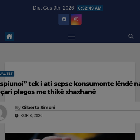
Skip
modal-check
Die. Gus 9th, 2026
6:32:49 AM
to
content
UALITET
“spiunoi” tek i ati sepse konsumonte lëndë na
eçari plagos me thikë xhaxhanë
By
Gilberta Simoni
KOR 8, 2026