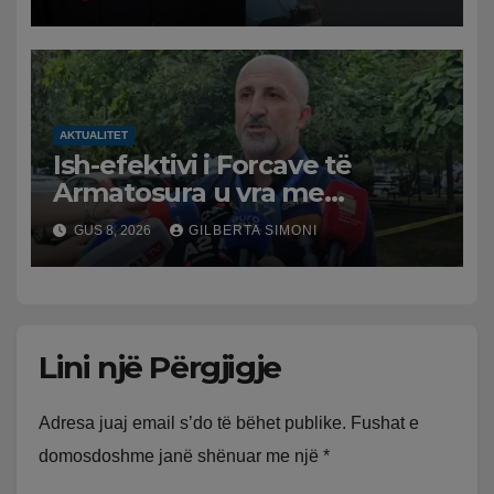
policia nis hetimet për
ngjarjen
AKTUALITET
Ish-efektivi i Forcave të
Armatosura u vra me
kallashnikov nga shoku i
GUS 8, 2026
GILBERTA SIMONI
fëmijërisë, zv. drejtori i
Hetimit: Kishin konflikt të
mbartur prej disa kohësh
Lini një Përgjigje
Adresa juaj email s’do të bëhet publike.
Fushat e
domosdoshme janë shënuar me një
*