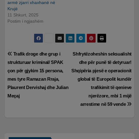
armë zjarri xhaxhanë në
Krujë
11 Shkurt, 2025
Postim i ngjashëm
Lëvizje
Trafik droge dhe grup i
Shfrytëzoheshin seksualisht
strukturuar kriminal/ SPAK
dhe për punë të detyruar!
te
çon për gjykim 15 persona,
Shqipëria pjesë e operacionit
postimet
mes tyre Ramazan Rraja,
global të Europolit kundër
Plaurent Dervishaj dhe Julian
trafikimit të qenieve
Meçaj
njerëzore, mbi 1 mijë
arrestime në 59 vende