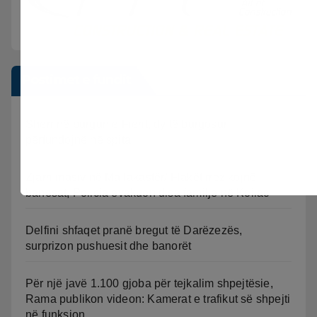
Postimet e fundit
Sherr në burgun e Fierit, dy të burgosur
përfundojnë në spital
Zjarri masiv në Mallakastër/ Flakët rrezikojnë
banesat, Policia evakuon disa familje në Koilac
Delfini shfaqet pranë bregut të Darëzezës,
surprizon pushuesit dhe banorët
Për një javë 1.100 gjoba për tejkalim shpejtësie,
Rama publikon videon: Kamerat e trafikut së shpejti
në funksion