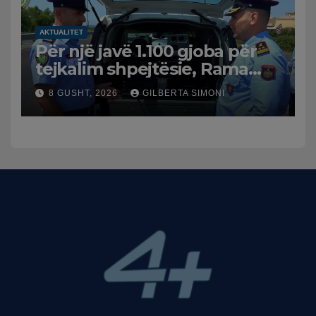
AKTUALITET
Për një javë 1.100 gjoba për
tejkalim shpejtësie, Rama
publikon videon: Kamerat e
8 GUSHT, 2026
GILBERTA SIMONI
trafikut së shpejti në
funksion