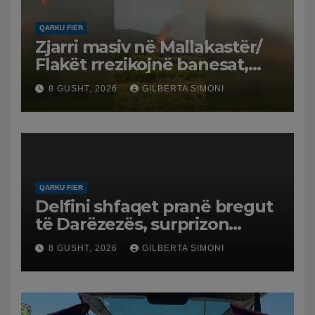
QARKU FIER
Zjarri masiv në Mallakastër/
Flakët rrezikojnë banesat,
Policia evakuon disa familje
8 GUSHT, 2026
GILBERTA SIMONI
në Koilac
QARKU FIER
Delfini shfaqet pranë bregut
të Darëzezës, surprizon
pushuesit dhe banorët
8 GUSHT, 2026
GILBERTA SIMONI