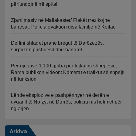
përfundojnë në spital
Zjarri masiv në Mallakastër/ Flakët rrezikojnë
banesat, Policia evakuon disa familje në Koilac
Delfini shfaqet pranë bregut të Darëzezës,
surprizon pushuesit dhe banorët
Për një javë 1.100 gjoba për tejkalim shpejtësie,
Rama publikon videon: Kamerat e trafikut së shpejti
në funksion
Lëndë eksplozive e pashpërthyer në derën e
dyqanit të Noizyt në Durrës, policia nis hetimet për
ngjarjen
Arkiva