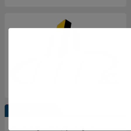
Postimet e fundit
Sherr në burgun e Fierit, dy të burgosur