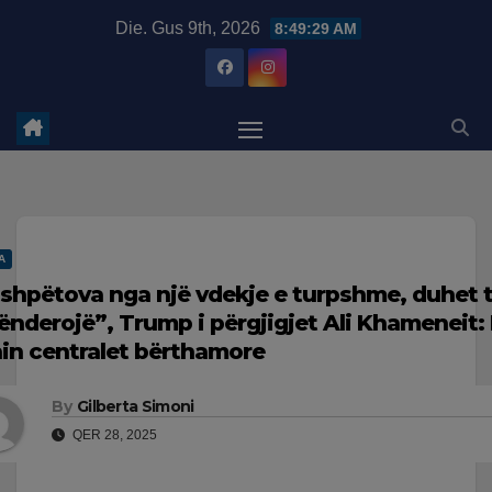
Skip
modal-check
Die. Gus 9th, 2026
8:49:30 AM
to
content
A
 shpëtova nga një vdekje e turpshme, duhet 
lënderojë”, Trump i përgjigjet Ali Khameneit: 
hin centralet bërthamore
By
Gilberta Simoni
QER 28, 2025