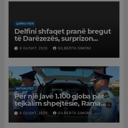
QARKU FIER
Delfini shfaqet pranë bregut
të Darëzezës, surprizon
pushuesit dhe banorët
8 GUSHT, 2026
GILBERTA SIMONI
AKTUALITET
Për një javë 1.100 gjoba për
tejkalim shpejtësie, Rama
publikon videon: Kamerat e
8 GUSHT, 2026
GILBERTA SIMONI
trafikut së shpejti në
funksion