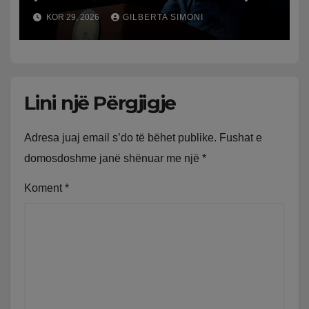
KOR 29, 2026
GILBERTA SIMONI
Lini një Përgjigje
Adresa juaj email s’do të bëhet publike.
Fushat e
domosdoshme janë shënuar me një
*
Koment
*