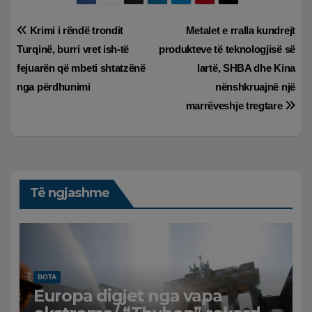
Lëvizje
Krimi i rëndë trondit
Metalet e rralla kundrejt
Turqinë, burri vret ish-të
produkteve të teknologjisë së
te
fejuarën që mbeti shtatzënë
lartë, SHBA dhe Kina
postimet
nga përdhunimi
nënshkruajnë një
marrëveshje tregtare
Të ngjashme
BOTA
Europa digjet nga vapa