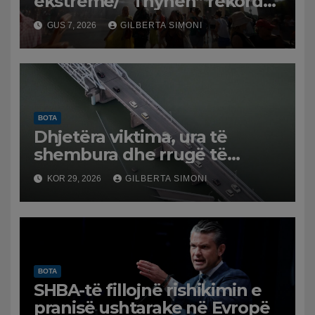
ekstreme/ “Thyhen” rekordet
e temperaturave, mijëra
GUS 7, 2026
GILBERTA SIMONI
viktima nga nxehtësia
BOTA
Dhjetëra viktima, ura të
shembura dhe rrugë të
dëmtuara! Japonia goditet
KOR 29, 2026
GILBERTA SIMONI
nga tërmeti i fuqishëm,
qindra mijëra të evakuuar
BOTA
SHBA-të fillojnë rishikimin e
pranisë ushtarake në Evropë