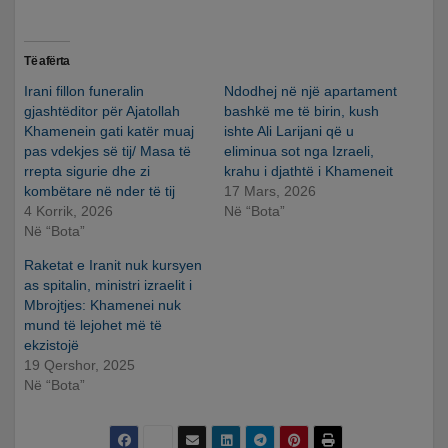
Të afërta
Irani fillon funeralin
Ndodhej në një apartament
gjashtëditor për Ajatollah
bashkë me të birin, kush
Khamenein gati katër muaj
ishte Ali Larijani që u
pas vdekjes së tij/ Masa të
eliminua sot nga Izraeli,
rrepta sigurie dhe zi
krahu i djathtë i Khameneit
kombëtare në nder të tij
17 Mars, 2026
4 Korrik, 2026
Në “Bota”
Në “Bota”
Raketat e Iranit nuk kursyen
as spitalin, ministri izraelit i
Mbrojtjes: Khamenei nuk
mund të lejohet më të
ekzistojë
19 Qershor, 2025
Në “Bota”