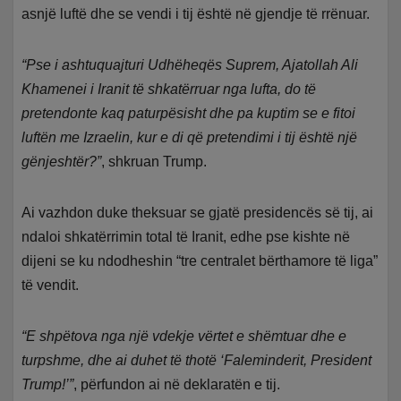
asnjë luftë dhe se vendi i tij është në gjendje të rrënuar.
“Pse i ashtuquajturi Udhëheqës Suprem, Ajatollah Ali
Khamenei i Iranit të shkatërruar nga lufta, do të
pretendonte kaq paturpësisht dhe pa kuptim se e fitoi
luftën me Izraelin, kur e di që pretendimi i tij është një
gënjeshtër?”
, shkruan Trump.
Ai vazhdon duke theksuar se gjatë presidencës së tij, ai
ndaloi shkatërrimin total të Iranit, edhe pse kishte në
dijeni se ku ndodheshin “tre centralet bërthamore të liga”
të vendit.
“E shpëtova nga një vdekje vërtet e shëmtuar dhe e
turpshme, dhe ai duhet të thotë ‘Faleminderit, President
Trump!’”
, përfundon ai në deklaratën e tij.