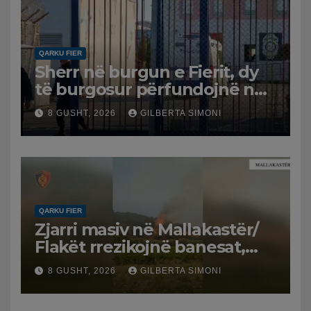
QARKU FIER
Sherr në burgun e Fierit, dy
të burgosur përfundojnë në
spital
8 GUSHT, 2026
GILBERTA SIMONI
QARKU FIER
Zjarri masiv në Mallakastër/
Flakët rrezikojnë banesat,
Policia evakuon disa familje
8 GUSHT, 2026
GILBERTA SIMONI
në Koilac