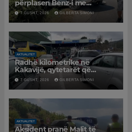
përplasen Benz-i me
furgonin, plagoset një i
7 GUSHT, 2026
GILBERTA SIMONI
moshuar
AKTUALITET
Radhë kilometrike në
Kakavijë, qytetarët që
kthehen në Shqipëri
7 GUSHT, 2026
GILBERTA SIMONI
bllokohen në temperatura të
larta, pala greke punon me
ritme të ngadalta
AKTUALITET
Aksident pranë Malit të