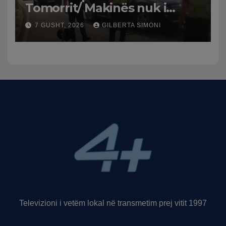
Tomorrit/ Makinës nuk i
punuan frenat dhe doli nga
7 GUSHT, 2026
GILBERTA SIMONI
rruga, plagosen 7 persona,
dy në gjendje të rëndë te
Trauma
Televizioni i vetëm lokal në transmetim prej vitit 1997