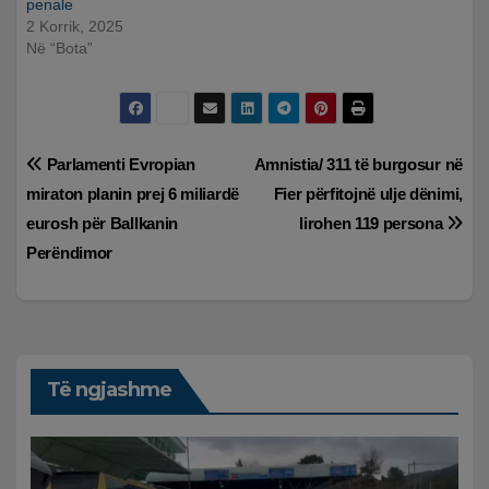
penale
2 Korrik, 2025
Në “Bota”
Lëvizje
Parlamenti Evropian
Amnistia/ 311 të burgosur në
miraton planin prej 6 miliardë
Fier përfitojnë ulje dënimi,
te
eurosh për Ballkanin
lirohen 119 persona
postimet
Perëndimor
Të ngjashme