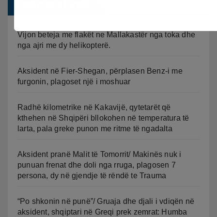
Postimet e fundit
Vijon beteja me flakët ne Mallakastër nga toka dhe
nga ajri me dy helikopterë.
Aksident në Fier-Shegan, përplasen Benz-i me
furgonin, plagoset një i moshuar
Radhë kilometrike në Kakavijë, qytetarët që
kthehen në Shqipëri bllokohen në temperatura të
larta, pala greke punon me ritme të ngadalta
Aksident pranë Malit të Tomorrit/ Makinës nuk i
punuan frenat dhe doli nga rruga, plagosen 7
persona, dy në gjendje të rëndë te Trauma
“Po shkonin në punë”/ Gruaja dhe djali i vdiqën në
aksident, shqiptari në Greqi prek zemrat: Humba