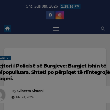
Skip
modal-check
Sht. Gus 8th, 2026
1:28:17 PM
to
content
UALITET
ejtori i Policisë së Burgjeve: Burgjet ishin të
ipopulluara. Shteti po përpiqet të riintegrojë
oqëri.
By
Gilberta Simoni
PRI 24, 2024