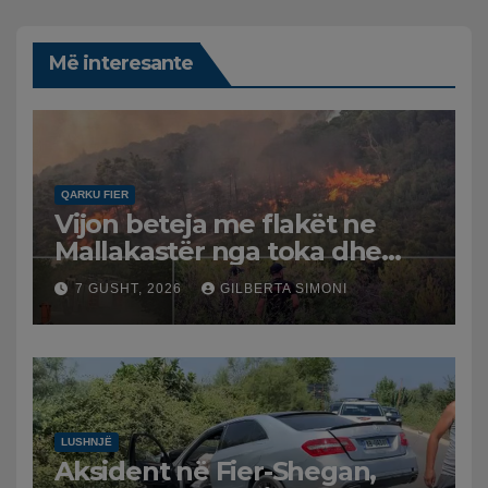
Më interesante
QARKU FIER
Vijon beteja me flakët ne
Mallakastër nga toka dhe
nga ajri me dy helikopterë.
7 GUSHT, 2026
GILBERTA SIMONI
LUSHNJË
Aksident në Fier-Shegan,