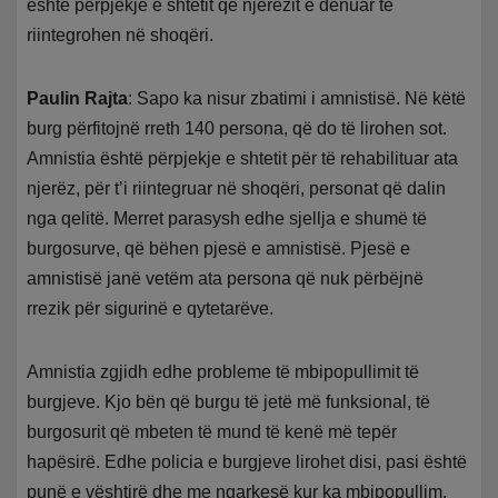
është përpjekje e shtetit që njerëzit e dënuar të
riintegrohen në shoqëri.
Paulin Rajta
: Sapo ka nisur zbatimi i amnistisë. Në këtë
burg përfitojnë rreth 140 persona, që do të lirohen sot.
Amnistia është përpjekje e shtetit për të rehabilituar ata
njerëz, për t’i riintegruar në shoqëri, personat që dalin
nga qelitë. Merret parasysh edhe sjellja e shumë të
burgosurve, që bëhen pjesë e amnistisë. Pjesë e
amnistisë janë vetëm ata persona që nuk përbëjnë
rrezik për sigurinë e qytetarëve.
Amnistia zgjidh edhe probleme të mbipopullimit të
burgjeve. Kjo bën që burgu të jetë më funksional, të
burgosurit që mbeten të mund të kenë më tepër
hapësirë. Edhe policia e burgjeve lirohet disi, pasi është
punë e vështirë dhe me ngarkesë kur ka mbipopullim.