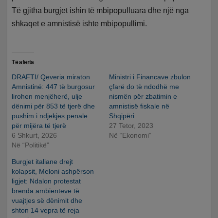
Të gjitha burgjet ishin të mbipopulluara dhe një nga
shkaqet e amnistisë ishte mbipopullimi.
Të afërta
DRAFTI/ Qeveria miraton
Ministri i Financave zbulon
Amnistinë: 447 të burgosur
çfarë do të ndodhë me
lirohen menjëherë, ulje
nismën për zbatimin e
dënimi për 853 të tjerë dhe
amnistisë fiskale në
pushim i ndjekjes penale
Shqipëri.
për mijëra të tjerë
27 Tetor, 2023
6 Shkurt, 2026
Në “Ekonomi”
Në “Politikë”
Burgjet italiane drejt
kolapsit, Meloni ashpërson
ligjet: Ndalon protestat
brenda ambienteve të
vuajtjes së dënimit dhe
shton 14 vepra të reja