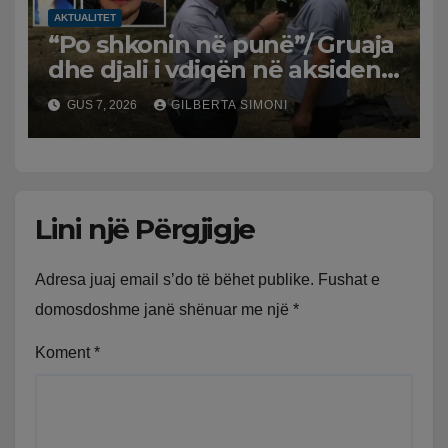
AKTUALITET
“Po shkonin në punë”/ Gruaja
dhe djali i vdiqën në aksident,
shqiptari në Greqi prek
GUS 7, 2026
GILBERTA SIMONI
zemrat: Humba gjithçka!
Lini një Përgjigje
Adresa juaj email s’do të bëhet publike.
Fushat e
domosdoshme janë shënuar me një
*
Koment
*