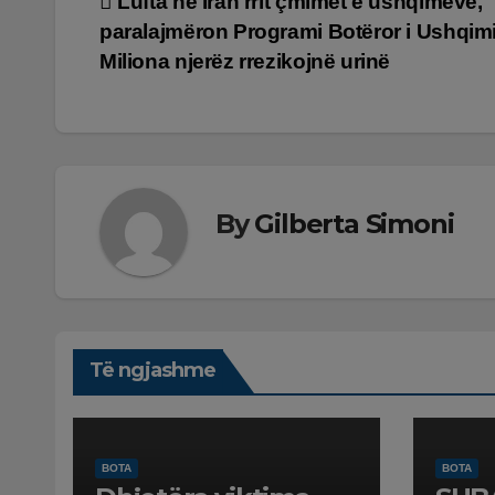
Lëvizje
Lufta në Iran rrit çmimet e ushqimeve,
paralajmëron Programi Botëror i Ushqimi
te
Miliona njerëz rrezikojnë urinë
postimet
By
Gilberta Simoni
Të ngjashme
BOTA
BOTA