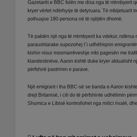
Gazetarët e BBC folën me disa nga të rrëmbyerit q
kryer vërtet ndërhyrje të detyruara. Të mbijetuarit
pothuajse 180 persona në të njëjtën dhomë.
Të paktën një nga të rrëmbyerit ka vdekur, ndërsa 
paraushtarake supozohej t`i udhëhiqnin emigrantët
kishin nisur mosmarrëveshje mbi pagesën me trafika
klandestinëve. Aaron është duke kryer aktualisht një
përfshirë pastrimin e parave.
Një emigrant i tha BBC-së se banda e Aaron kishte m
drejt Britanisë, i cili do të përfshinte udhëtimin p
Shumica e Libisë kontrollohet nga milici rivalë, dhe 