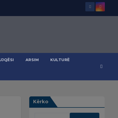
UJQËSI
ARSIM
KULTURË
Kërko