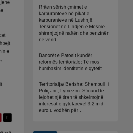
 jenë
Rriten sërish çmimet e
me
karburanteve në pikat e
karburanteve në Lushnjë.
Tensionet në Lindjen e Mesme
shtrenjtojnë naftën dhe benzinën
cat
në vend
hpejt
min e
Banorët e Patosit kundër
,
reformës territoriale: Të mos
humbasim identitetin e qytetit
Territorialja/ Berisha: Shembulli i
t
Poliçanit, frymëzim. S’mund të
lejohet një tiran të shkelmojnë
interesat e qytetarëve! 3.2 mld
euro u vodhën për…