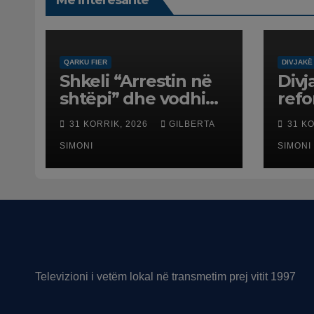
QARKU FIER
DIVJAKË
Shkeli “Arrestin në
Divj
shtëpi” dhe vodhi
ref
automjetin,
terr
31 KORRIK, 2026
GILBERTA
31 K
arrestohet 43-
dali
vjeçari
SIMONI
SIMONI
Televizioni i vetëm lokal në transmetim prej vitit 1997