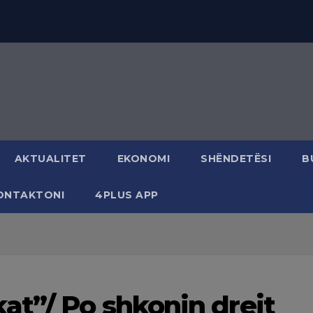
AKTUALITET
EKONOMI
SHËNDETËSI
B
ONTAKTONI
4PLUS APP
at”/ Po shkonin drejt