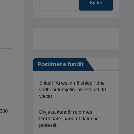
Kërko
Postimet e fundit
Shkeli “Arrestin në shtëpi” dhe
vodhi automjetin, arrestohet 43-
vjeçari
,000
Divjaka kundër reformës
territoriale, banorët dalin në
protestë.