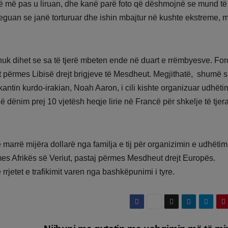
ë më pas u liruan, dhe kanë parë foto që dëshmojnë se mund të
 treguan se janë torturuar dhe ishin mbajtur në kushte ekstreme, 
nuk dihet se sa të tjerë mbeten ende në duart e rrëmbyesve. For
 përmes Libisë drejt brigjeve të Mesdheut. Megjithatë, shumë s
ntin kurdo-irakian, Noah Aaron, i cili kishte organizuar udhëti
 dënim prej 10 vjetësh heqje lirie në Francë për shkelje të tjera
arrë mijëra dollarë nga familja e tij për organizimin e udhëtimi
ërmes Afrikës së Veriut, pastaj përmes Mesdheut drejt Europës.
rrjetet e trafikimit varen nga bashkëpunimi i tyre.