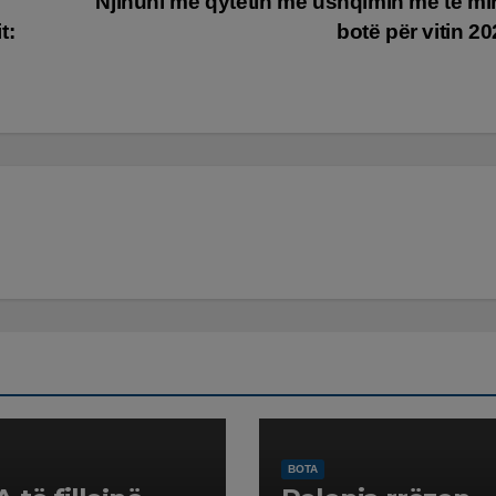
Njihuni me qytetin me ushqimin më të mi
t:
botë për vitin 2
BOTA