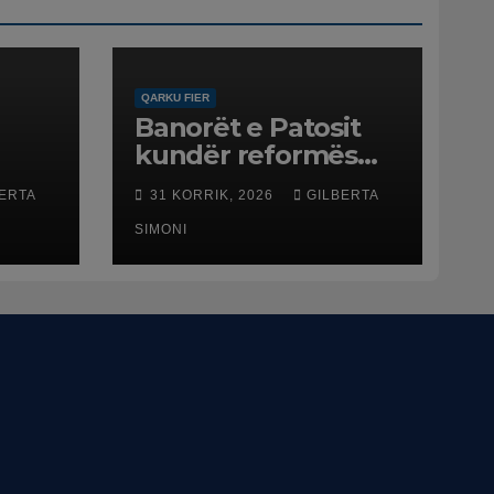
QARKU FIER
Banorët e Patosit
kundër reformës
ë
territoriale: Të mos
ERTA
31 KORRIK, 2026
GILBERTA
humbasim
ë
identitetin e qytetit
SIMONI
net
esme
ftën
ë