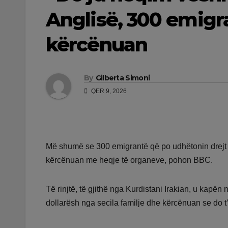
Anglisë, 300 emig
kërcënuan
By
Gilberta Simoni
QER 9, 2026
Më shumë se 300 emigrantë që po udhëtonin drejt B
kërcënuan me heqje të organeve, pohon BBC.
Të rinjtë, të gjithë nga Kurdistani Irakian, u kapë
dollarësh nga secila familje dhe kërcënuan se do 