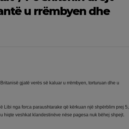
rantë u rrëmbyen dhe
ritanisë gjatë verës së kaluar u rrëmbyen, torturuan dhe u
n në Libi nga forca paraushtarake që kërkuan një shpërblim prej 5
t’u hiqte veshkat klandestinëve nëse pagesa nuk bëhej shpejt.