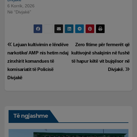
6 Korrik, 2026
Në “Divjakë”
Lëvizje
Lejuan kultivimin e lëndëve
Zero fitime për fermerët që
narkotike/ AMP nis hetim ndaj
kultivojnë shalqinin në fushë
te
zinxhirit komandues të
të hapur këtë vit bujqësor në
postimet
komisariatit të Policisë
Divjakë.
Divjakë
Të ngjashme