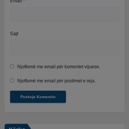
Email
*
Sajt
Njoftomë me email për komentet vijuese.
Njoftomë me email për postimet e reja.