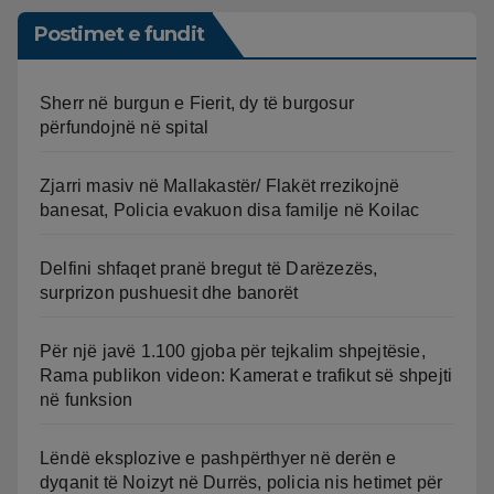
Postimet e fundit
Sherr në burgun e Fierit, dy të burgosur
përfundojnë në spital
Zjarri masiv në Mallakastër/ Flakët rrezikojnë
banesat, Policia evakuon disa familje në Koilac
Delfini shfaqet pranë bregut të Darëzezës,
surprizon pushuesit dhe banorët
Për një javë 1.100 gjoba për tejkalim shpejtësie,
Rama publikon videon: Kamerat e trafikut së shpejti
në funksion
Lëndë eksplozive e pashpërthyer në derën e
dyqanit të Noizyt në Durrës, policia nis hetimet për