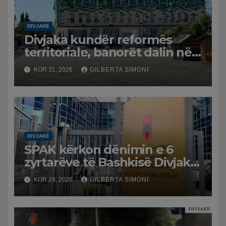
DIVJAKË
Divjaka kundër reformës
territoriale, banorët dalin në
protestë.
KOR 31, 2026
GILBERTA SIMONI
DIVJAKË
SPAK kërkon dënimin e 6
zyrtarëve të Bashkisë Divjakë
për shkelje në tendera
KOR 29, 2026
GILBERTA SIMONI