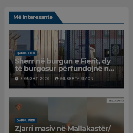
Më interesante
QARKU FIER
Sherr në burgun e Fierit, dy
të burgosur përfundojnë në
spital
8 GUSHT, 2026
GILBERTA SIMONI
QARKU FIER
Zjarri masiv në Mallakastër/