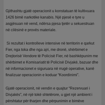
Gjithashtu gjatë operacionit u konstatuan të kultivuara
1426 bimë narkotike kanabis. Një pjesë e tyre u
asgjësuan në vend, ndërsa pjesa tjetër u sekuestruan
në cilësinë e provës materiale.
Si rezultat i kontrolleve intensive në territorin e qarkut
Fier, nga toka dhe nga ajri, me dronë, shërbimet e
Drejtorisë Vendore të Policisë Fier, në bashkëpunim me
shërbimet e Komisariatit të Policisë Divjakë, bazuar dhe
në informacionet e siguruara në rrugë operative, kanë
finalizuar operacionin e koduar “Koordinimi”.
Gjatë operacionit, në vendin e quajtur “Rezervuari i
Divjakës”, në një tokë shtetërore, u gjet një ambient i
përshtatur për tharjen dhe përpunimin e bimëve