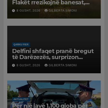
Flakët rrezikojnë banesat,
Policia evakuon disa familje
8 GUSHT, 2026
GILBERTA SIMONI
në Koilac
QARKU FIER
Delfini shfaqet pranë bregut
të Darëzezës, surprizon
pushuesit dhe banorët
8 GUSHT, 2026
GILBERTA SIMONI
AKTUALITET
Për një javë 1.100 gjoba për