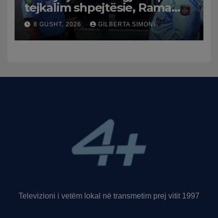
tejkalim shpejtësie, Rama
publikon videon: Kamerat e
8 GUSHT, 2026
GILBERTA SIMONI
trafikut së shpejti në
funksion
Televizioni i vetëm lokal në transmetim prej vitit 1997