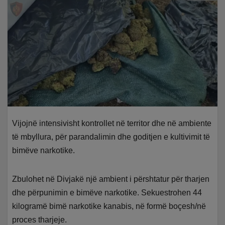
Vijojnë intensivisht kontrollet në territor dhe në ambiente
të mbyllura, për parandalimin dhe goditjen e kultivimit të
bimëve narkotike.
Zbulohet në Divjakë një ambient i përshtatur për tharjen
dhe përpunimin e bimëve narkotike. Sekuestrohen 44
kilogramë bimë narkotike kanabis, në formë boçesh/në
proces tharjeje.