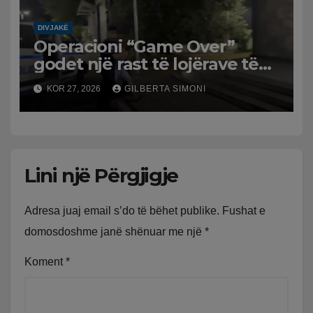
DIVJAKË
Operacioni “Game Over”
godet një rast të lojërave të
fatit në Divjakë
KOR 27, 2026
GILBERTA SIMONI
Lini një Përgjigje
Adresa juaj email s’do të bëhet publike.
Fushat e
domosdoshme janë shënuar me një
*
Koment
*