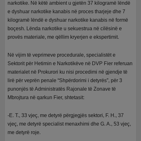
narkotike. Në këtë ambient u gjetën 37 kilogramë lëndë
e dyshuar narkotike kanabis në proces tharjeje dhe 7
kilogramë lëndë e dyshuar narkotike kanabis në formë
boçesh. Lënda narkotike u sekuestrua në cilësinë e
provës materiale, me qëllim kryerjen e ekspertimit.
Në vijim të veprimeve procedurale, specialistët e
Sektorit për Hetimin e Narkotikëve në DVP Fier referuan
materialet në Prokurori ku nisi procedimi në gjendje të
lirë për veprën penale “Shpërdorimi i detyrës”, për 3
punonjës të Administratës Rajonale të Zonave të
Mbrojtura në qarkun Fier, shtetasit:
-E. T., 33 vjeç, me detyrë përgjegjës sektori, F. H., 37
vjeç, me detyrë specialist menaxhimi dhe G. A., 53 vjeç,
me detyrë roje.