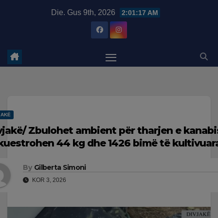
Skip
modal-check
Die. Gus 9th, 2026
2:01:18 AM
to
content
JAKË
vjakë/ Zbulohet ambient për tharjen e kanabis
kuestrohen 44 kg dhe 1426 bimë të kultivuar
By
Gilberta Simoni
KOR 3, 2026