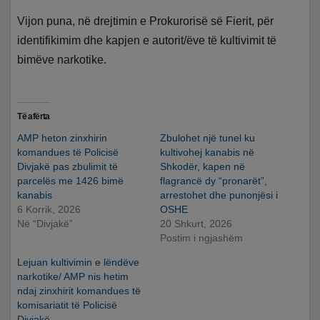
Vijon puna, në drejtimin e Prokurorisë së Fierit, për
identifikimim dhe kapjen e autorit/ëve të kultivimit të
bimëve narkotike.
Të afërta
AMP heton zinxhirin
Zbulohet një tunel ku
komandues të Policisë
kultivohej kanabis në
Divjakë pas zbulimit të
Shkodër, kapen në
parcelës me 1426 bimë
flagrancë dy “pronarët”,
kanabis
arrestohet dhe punonjësi i
6 Korrik, 2026
OSHE
Në “Divjakë”
20 Shkurt, 2026
Postim i ngjashëm
Lejuan kultivimin e lëndëve
narkotike/ AMP nis hetim
ndaj zinxhirit komandues të
komisariatit të Policisë
Divjakë