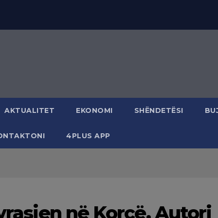
AKTUALITET
EKONOMI
SHËNDETËSI
BU
ONTAKTONI
4PLUS APP
 vrasjen në Korçë. Autori