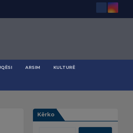
JQËSI
ARSIM
KULTURË
Kërko