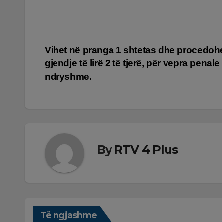
Lëvizje
Vihet në pranga 1 shtetas dhe procedoh
gjendje të lirë 2 të tjerë, për vepra penale
te
ndryshme.
postimet
By
RTV 4 Plus
Të ngjashme