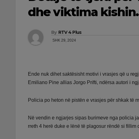
dhe viktima kishi
By
RTV 4 Plus
SHK 29, 2024
Ende nuk dihet saktësisht motivi i vrasjes që u reg
Emiliano Pine allias Jorgo Prifti, ndërsa autori i ng
Policia po heton në pistën e vrasjes për shkak të ma
Në vendin e ngjarjes sipas burimeve nga policia ja
rreth 4 herë duke e lënë të plagosur rëndë si fillim