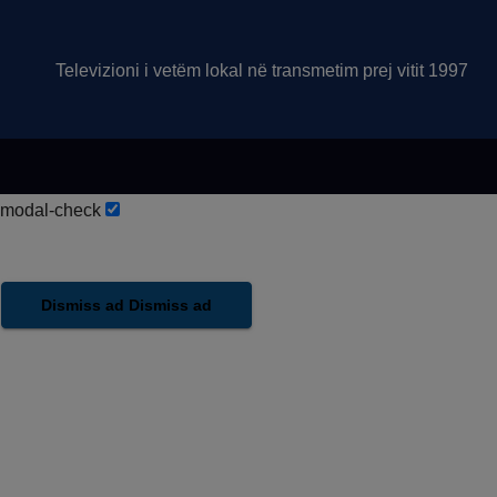
Televizioni i vetëm lokal në transmetim prej vitit 1997
modal-check
Dismiss ad
Dismiss ad