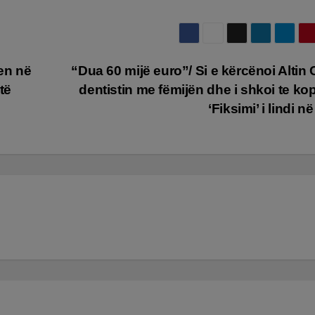
en në
“Dua 60 mijë euro”/ Si e kërcënoi Altin
 të
dentistin me fëmijën dhe i shkoi te kop
‘Fiksimi’ i lindi n