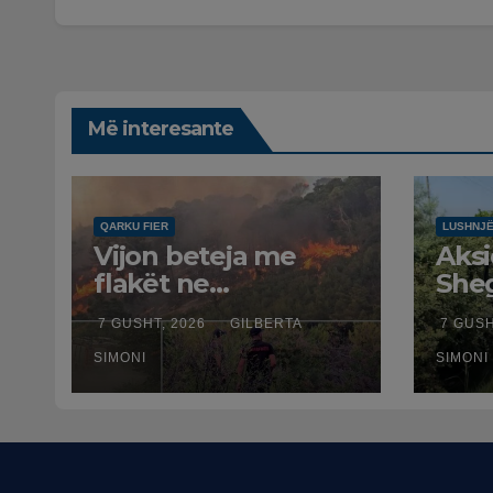
Më interesante
QARKU FIER
LUSHNJ
Vijon beteja me
Aksi
flakët ne
Sheg
Mallakastër nga
Benz
7 GUSHT, 2026
GILBERTA
7 GUSH
toka dhe nga ajri
plag
me dy helikopterë.
SIMONI
mos
SIMONI