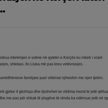
n…
jistrua mbrëmjen e sotme në qytetin e Korçës ku mbeti i vrarë
jarjes, shtetasi, Ilo Lluka më pas kreu vetëvrasjes.
rrëdhënieve familjare pasi viktimat njiheshin me njeri tjetrin.
në gjetur 4 gëzhoja dhe dyshohet se viktima mund te jetë qëllua
 dhe me pas për shkak të plagëve të rënda ka ndërruar jetë në spi