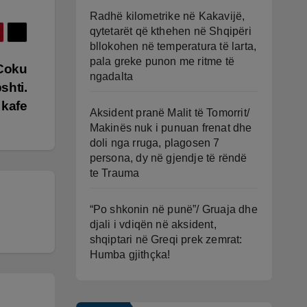
Radhë kilometrike në Kakavijë,
qytetarët që kthehen në Shqipëri
bllokohen në temperatura të larta,
pala greke punon me ritme të
 Coku
ngadalta
shti.
ë kafe
Aksident pranë Malit të Tomorrit/
Makinës nuk i punuan frenat dhe
doli nga rruga, plagosen 7
persona, dy në gjendje të rëndë
te Trauma
“Po shkonin në punë”/ Gruaja dhe
djali i vdiqën në aksident,
shqiptari në Greqi prek zemrat:
Humba gjithçka!