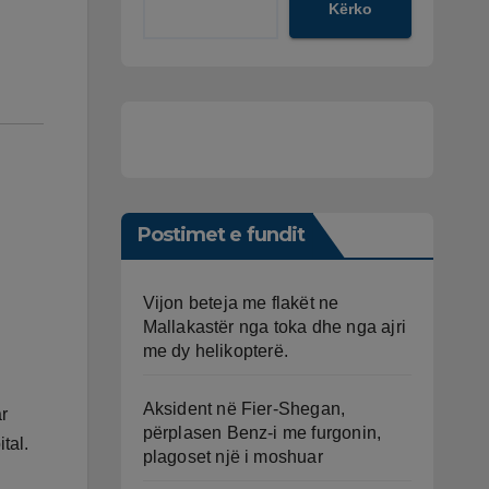
Kërko
Postimet e fundit
Vijon beteja me flakët ne
Mallakastër nga toka dhe nga ajri
me dy helikopterë.
Aksident në Fier-Shegan,
r
përplasen Benz-i me furgonin,
tal.
plagoset një i moshuar