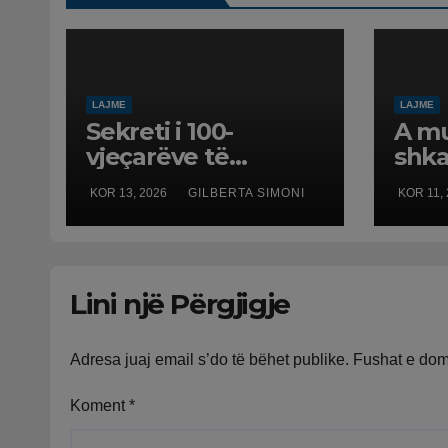
LAJME
LAJME
Sekreti i 100-
A m
vjeçarëve të
shka
Sardenjës/ Studimi
një 
KOR 13, 2026
GILBERTA SIMONI
KOR 11,
zbulon rolin e
Stud
mendjes dhe
rrez
emocioneve
stre
për 
Lini një Përgjigje
Adresa juaj email s’do të bëhet publike.
Fushat e do
Koment
*