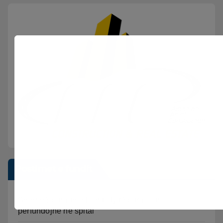
Postimet e fundit
Sherr në burgun e Fierit, dy të burgosur
përfundojnë në spital