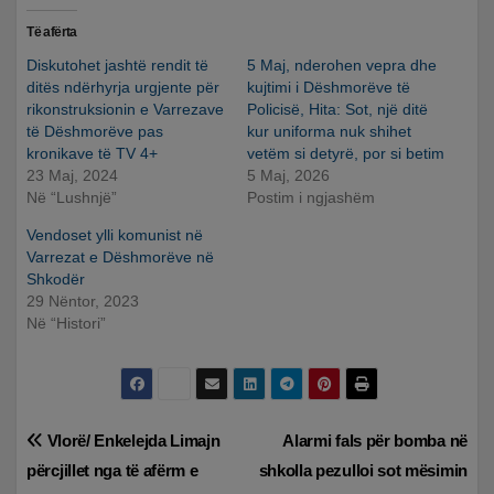
Të afërta
Diskutohet jashtë rendit të
5 Maj, nderohen vepra dhe
ditës ndërhyrja urgjente për
kujtimi i Dëshmorëve të
rikonstruksionin e Varrezave
Policisë, Hita: Sot, një ditë
të Dëshmorëve pas
kur uniforma nuk shihet
kronikave të TV 4+
vetëm si detyrë, por si betim
23 Maj, 2024
5 Maj, 2026
Në “Lushnjë”
Postim i ngjashëm
Vendoset ylli komunist në
Varrezat e Dëshmorëve në
Shkodër
29 Nëntor, 2023
Në “Histori”
Lëvizje
Vlorë/ Enkelejda Limajn
Alarmi fals për bomba në
përcjillet nga të afërm e
shkolla pezulloi sot mësimin
te