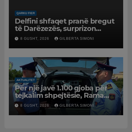
QARKU FIER
Delfini shfaqet pranë bregut
të Darëzezës, surprizon
pushuesit dhe banorët
8 GUSHT, 2026
GILBERTA SIMONI
AKTUALITET
Për një javë 1.100 gjoba për
tejkalim shpejtësie, Rama
publikon videon: Kamerat e
8 GUSHT, 2026
GILBERTA SIMONI
trafikut së shpejti në
funksion