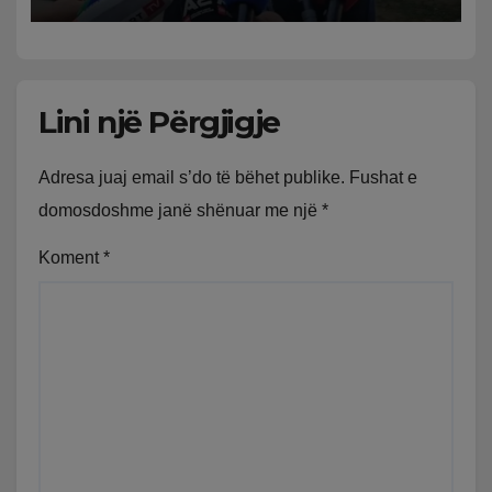
fëmijërisë, zv. drejtori i
Hetimit: Kishin konflikt të
mbartur prej disa kohësh
Lini një Përgjigje
Adresa juaj email s’do të bëhet publike.
Fushat e
domosdoshme janë shënuar me një
*
Koment
*