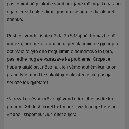
pasi emrat në pllakat e varrit nuk janë më, nga koha apo
nga njerëzit nuk e dimë, por mbase nga të dy faktorët
bashkë.
Pushteti vendor ishte në datën 5 Maj për homazhe në
varreza, por nuk u prononcua për rikthimin në gjendjen
optimale të tyre dhe rregullimin e dëmtimeve të tjera,
pasi edhe rruga e varrezave ka probleme. Gropat e
hapura gjatë saj, nëse nuk je i vëmendshëm kur kalon
pranë tyre mund të shkaktojnë aksidente me pasoja
serioze tek qytetarët.
Varrezat e dëshmorëve një vend nderi dhe lavdie ku
prehen 184 dëshmorët lushnjarë, i vizituar një herë në
vit dhe i shpërfillur 364 ditët e tjera.