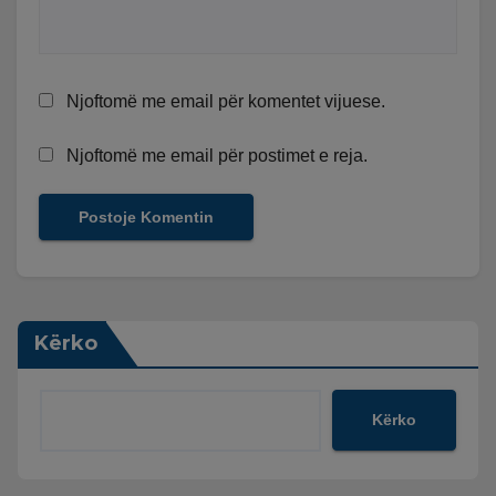
Njoftomë me email për komentet vijuese.
Njoftomë me email për postimet e reja.
Kërko
Kërko