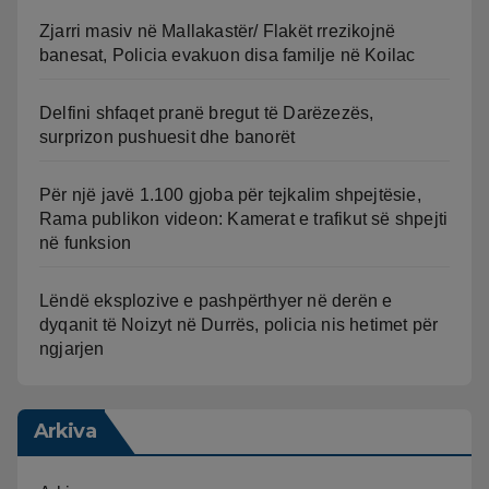
Zjarri masiv në Mallakastër/ Flakët rrezikojnë
banesat, Policia evakuon disa familje në Koilac
Delfini shfaqet pranë bregut të Darëzezës,
surprizon pushuesit dhe banorët
Për një javë 1.100 gjoba për tejkalim shpejtësie,
Rama publikon videon: Kamerat e trafikut së shpejti
në funksion
Lëndë eksplozive e pashpërthyer në derën e
dyqanit të Noizyt në Durrës, policia nis hetimet për
ngjarjen
Arkiva