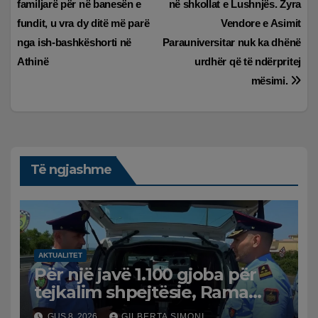
familjarë për në banesën e
në shkollat e Lushnjës. Zyra
postimet
fundit, u vra dy ditë më parë
Vendore e Asimit
nga ish-bashkëshorti në
Parauniversitar nuk ka dhënë
Athinë
urdhër që të ndërpritej
mësimi.
Të ngjashme
AKTUALITET
Për një javë 1.100 gjoba për
tejkalim shpejtësie, Rama
publikon videon: Kamerat e
GUS 8, 2026
GILBERTA SIMONI