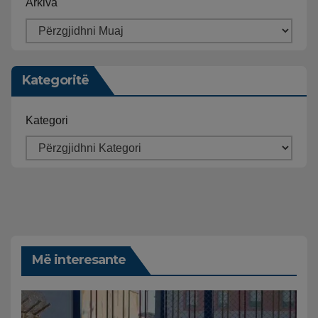
Arkiva
Kategoritë
Kategori
Më interesante