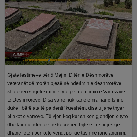
Gjatë festimeve për 5 Majin, Ditën e Dëshmorëve
veteranët që morën pjesë në nderimin e dëshmorëve
shprehën shqetesimin e tyre për dëmtimin e Varrezave
të Dëshmorëve. Disa varre nuk kanë emra, janë fshirë
duke i bërë ata të paidentifikueshëm, disa u janë thyer
pllakat e varreve. Të vjen keq kur shikon gjendjen e tyre
dhe kur mendon që në to prehen bijtë e Lushnjës që
dhanë jetën për këtë vend, por që tashmë janë anonim,