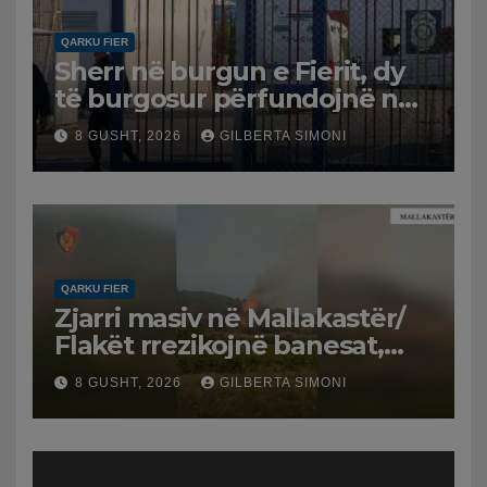
QARKU FIER
Sherr në burgun e Fierit, dy
të burgosur përfundojnë në
spital
8 GUSHT, 2026
GILBERTA SIMONI
QARKU FIER
Zjarri masiv në Mallakastër/
Flakët rrezikojnë banesat,
Policia evakuon disa familje
8 GUSHT, 2026
GILBERTA SIMONI
në Koilac