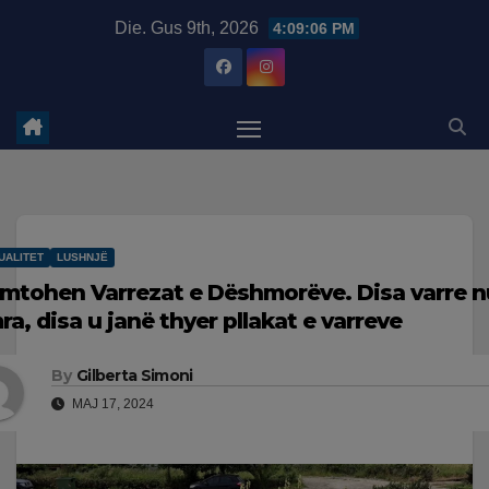
Skip
modal-check
Die. Gus 9th, 2026
4:09:07 PM
to
content
UALITET
LUSHNJË
mtohen Varrezat e Dëshmorëve. Disa varre 
ra, disa u janë thyer pllakat e varreve
By
Gilberta Simoni
MAJ 17, 2024