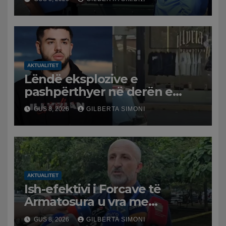
trafikut së shpejti në
funksion
AKTUALITET
Lëndë eksplozive e
pashpërthyer në derën e
dyqanit të Noizyt në Durrës,
GUS 8, 2026
GILBERTA SIMONI
policia nis hetimet për
ngjarjen
AKTUALITET
Ish-efektivi i Forcave të
Armatosura u vra me
kallashnikov nga shoku i
GUS 8, 2026
GILBERTA SIMONI